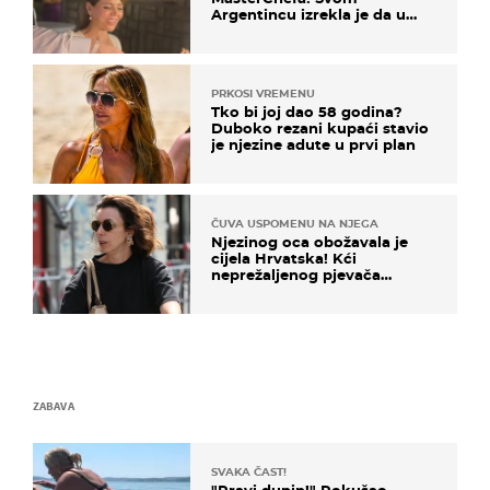
Argentincu izrekla je da u
rodnoj Hercegovini
PRKOSI VREMENU
Tko bi joj dao 58 godina?
Duboko rezani kupaći stavio
je njezine adute u prvi plan
ČUVA USPOMENU NA NJEGA
Njezinog oca obožavala je
cijela Hrvatska! Kći
neprežaljenog pjevača
projurila špicom na dva
kotača
ZABAVA
SVAKA ČAST!