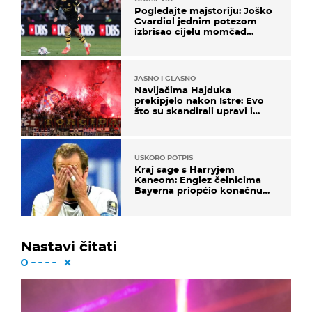
Pogledajte majstoriju: Joško
Gvardiol jednim potezom
izbrisao cijelu momčad
Atletica
JASNO I GLASNO
Navijačima Hajduka
prekipjelo nakon Istre: Evo
što su skandirali upravi i
predsjedniku Biliću
USKORO POTPIS
Kraj sage s Harryjem
Kaneom: Englez čelnicima
Bayerna priopćio konačnu
odluku
Nastavi čitati