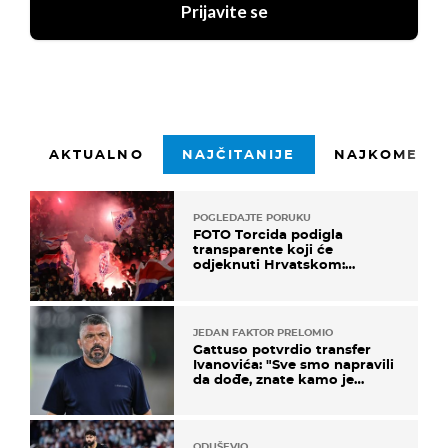
Prijavite se
AKTUALNO
NAJČITANIJE
NAJKOMENTI
POGLEDAJTE PORUKU
FOTO Torcida podigla
transparente koji će
odjeknuti Hrvatskom:
Prozvali "moralne vertikale"
JEDAN FAKTOR PRELOMIO
Gattuso potvrdio transfer
Ivanovića: "Sve smo napravili
da dođe, znate kamo je
otišao..."
ODUŠEVIO