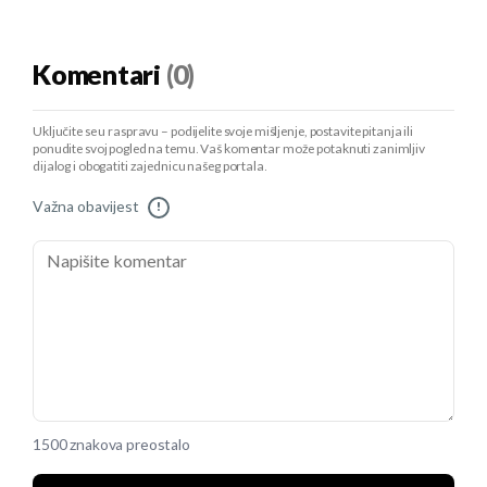
Komentari
(0)
Uključite se u raspravu – podijelite svoje mišljenje, postavite pitanja ili
ponudite svoj pogled na temu. Vaš komentar može potaknuti zanimljiv
dijalog i obogatiti zajednicu našeg portala.
Važna obavijest
!
1500 znakova preostalo