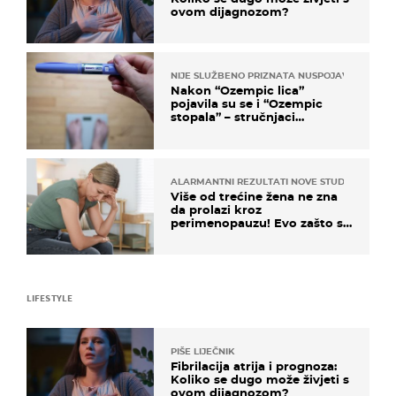
ovom dijagnozom?
NIJE SLUŽBENO PRIZNATA NUSPOJAVA, ALI ...
Nakon “Ozempic lica”
pojavila su se i “Ozempic
stopala” – stručnjaci
objašnjavaju što se događa
ALARMANTNI REZULTATI NOVE STUDIJE
Više od trećine žena ne zna
da prolazi kroz
perimenopauzu! Evo zašto su
simptomi toliko zbunjujući
LIFESTYLE
PIŠE LIJEČNIK
Fibrilacija atrija i prognoza:
Koliko se dugo može živjeti s
ovom dijagnozom?