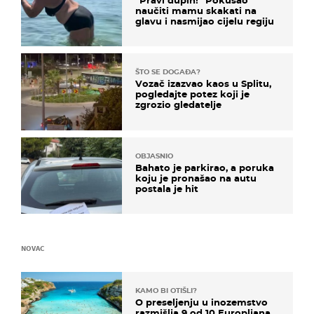
"Pravi dupin!" Pokušao
naučiti mamu skakati na
glavu i nasmijao cijelu regiju
ŠTO SE DOGAĐA?
Vozač izazvao kaos u Splitu,
pogledajte potez koji je
zgrozio gledatelje
OBJASNIO
Bahato je parkirao, a poruka
koju je pronašao na autu
postala je hit
NOVAC
KAMO BI OTIŠLI?
O preseljenju u inozemstvo
razmišlja 9 od 10 Europljana