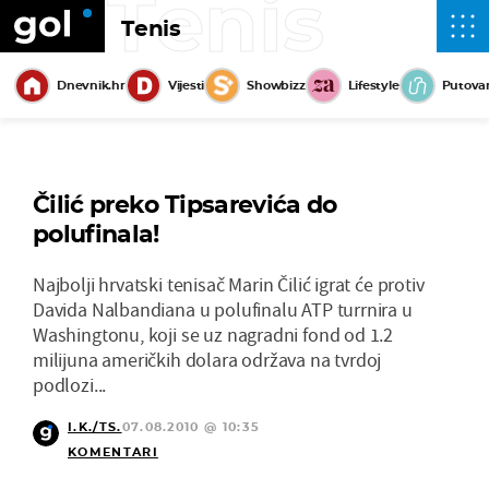
Tenis
Tenis
Dnevnik.hr
Vijesti
Showbizz
Lifestyle
Putova
Čilić preko Tipsarevića do
polufinala!
Najbolji hrvatski tenisač Marin Čilić igrat će protiv
Davida Nalbandiana u polufinalu ATP turrnira u
Washingtonu, koji se uz nagradni fond od 1.2
milijuna američkih dolara održava na tvrdoj
podlozi...
I.K./TS.
07.08.2010 @ 10:35
KOMENTARI