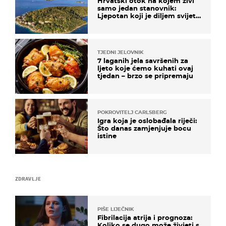
Hrvatski otok na kojem živi
samo jedan stanovnik:
Ljepotan koji je diljem svijeta
poznat po svojem "bijelom
zlatu"
TJEDNI JELOVNIK
7 laganih jela savršenih za
ljeto koje ćemo kuhati ovaj
tjedan – brzo se pripremaju
POKROVITELJ CARLSBERG
Igra koja je oslobađala riječi:
Što danas zamjenjuje bocu
istine
ZDRAVLJE
PIŠE LIJEČNIK
Fibrilacija atrija i prognoza:
Koliko se dugo može živjeti s