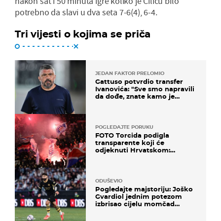
nakon sat i 50 minuta igre koliko je Čiliću bilo
potrebno da slavi u dva seta 7-6(4), 6-4.
Tri vijesti o kojima se priča
JEDAN FAKTOR PRELOMIO
Gattuso potvrdio transfer
Ivanovića: "Sve smo napravili
da dođe, znate kamo je
otišao..."
POGLEDAJTE PORUKU
FOTO Torcida podigla
transparente koji će
odjeknuti Hrvatskom:
Prozvali "moralne vertikale"
ODUŠEVIO
Pogledajte majstoriju: Joško
Gvardiol jednim potezom
izbrisao cijelu momčad
Atletica