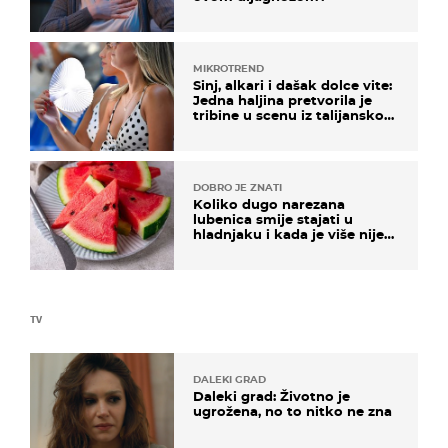
MIKROTREND
Sinj, alkari i dašak dolce vite:
Jedna haljina pretvorila je
tribine u scenu iz talijanskog
filma
DOBRO JE ZNATI
Koliko dugo narezana
lubenica smije stajati u
hladnjaku i kada je više nije
sigurno jesti?
TV
DALEKI GRAD
Daleki grad: Životno je
ugrožena, no to nitko ne zna