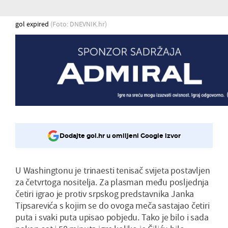
gol expired
(Foto: DNEVNIK.hr)
Dodajte gol.hr u omiljeni Google izvor
U Washingtonu je trinaesti tenisač svijeta postavljen
za četvrtoga nositelja. Za plasman među posljednja
četiri igrao je protiv srpskog predstavnika Janka
Tipsarevića s kojim se do ovoga meča sastajao četiri
puta i svaki puta upisao pobjedu. Tako je bilo i sada