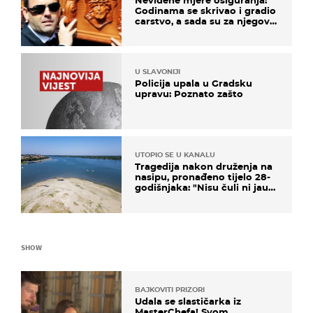
Godinama se skrivao i gradio
carstvo, a sada su za njegovo
izručenje naručili posebno
vozilo
U SLAVONIJI
Policija upala u Gradsku
upravu: Poznato zašto
UTOPIO SE U KANALU
Tragedija nakon druženja na
nasipu, pronađeno tijelo 28-
godišnjaka: "Nisu čuli ni jauk
ni poziv upomoć"
SHOW
BAJKOVITI PRIZORI
Udala se slastičarka iz
MasterChefa! Svom