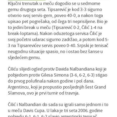
Ključni trenutak u meču dogodio se u sedmome
gemu drugoga seta. Tipsarević je kod 3-3 sigurno
otvorio svoj servis-gem, poveo 40-0, a nakon toga
upisao pet pogrešaka, od čega tri neprisiljene. Bio je
to jedini break u meču (Tipsarević 0-2, Čilić 1-4 na
break-loptama). Nakon oduzetoga servisa Čilić je
svoj početni udarac sigurno zadržao, a potom kod 5-
3 na Tipsarevićev servis poveo 0-40. Srpski je tenisač
neugodnu situacije spasio, no i ostao bez šanse u
sljedećem gemu.
Čiliću slijedi ogled protiv Davida Nalbandiana koji je
pobjedom protiv Gilesa Simona (3-6, 6-2, 6-3) stigao
do prvog polufinala nakon godine i pol dana.
Argentincu, koji je propustio posljednjih šest Grand
Slamova, ovo je prvi turnir od travnja.
Čilić i Nalbandian do sada su igrali samo jednom i to
u meču Davis Cupa. U laka je tri seta 2006. godine
pobjedu 6-1, 6-1, 6-2 slavio argentinski tenisač.