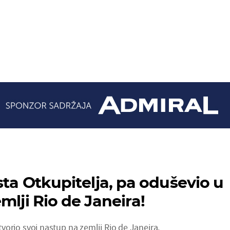
A
sta Otkupitelja, pa oduševio u
mlji Rio de Janeira!
 otvorio svoj nastup na zemlji Rio de Janeira.