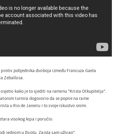
ti protiv pobjednika dvoboja između Francuza Gaela
ia Zeballosa.
 osjetio kako je to sjediti na ramenu "Krista Otkupitelja".
izatorom turnira dogovorio da se popne na rame
ista u Rio de Janeiru i to svoje iskustvo snimi.
etara visokog kipa i poručio:
odi jednom u životu. Zaista sam uživao".