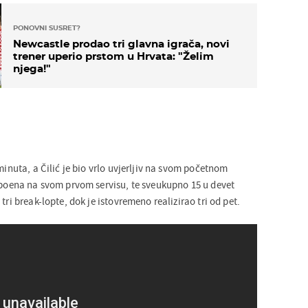
PONOVNI SUSRET?
Newcastle prodao tri glavna igrača, novi
trener uperio prstom u Hrvata: "Želim
njega!"
 minuta, a Čilić je bio vrlo uvjerljiv na svom početnom
i poena na svom prvom servisu, te sveukupno 15 u devet
tri break-lopte, dok je istovremeno realizirao tri od pet.