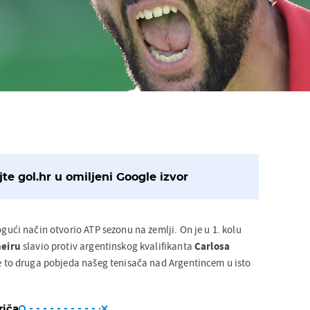
te gol.hr u omiljeni Google izvor
gući način otvorio ATP sezonu na zemlji. On je u 1. kolu
neiru
slavio protiv argentinskog kvalifikanta
Carlosa
je to druga pobjeda našeg tenisača nad Argentincem u isto
riča