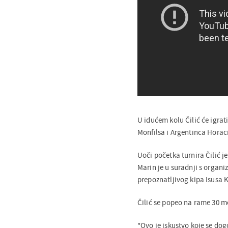
U idućem kolu Čilić će igra
Monfilsa i Argentinca Horac
Uoči početka turnira Čilić je
Marin je u suradnji s organ
prepoznatljivog kipa Isusa Kr
Čilić se popeo na rame 30 m
"Ovo je iskustvo koje se dog