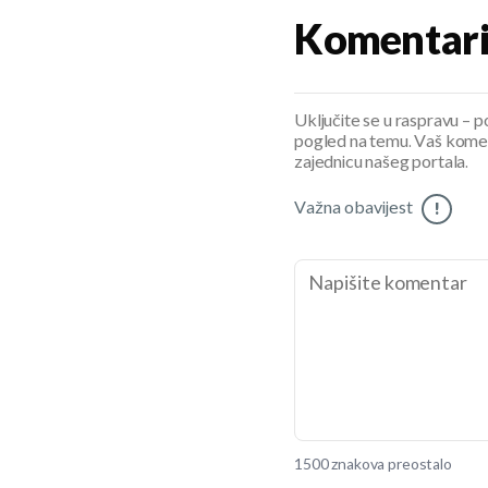
Komentar
Uključite se u raspravu – pod
pogled na temu. Vaš koment
zajednicu našeg portala.
Važna obavijest
!
1500 znakova preostalo