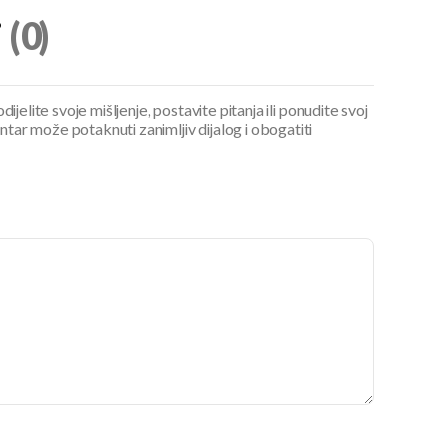
i
(0)
ijelite svoje mišljenje, postavite pitanja ili ponudite svoj
ar može potaknuti zanimljiv dijalog i obogatiti