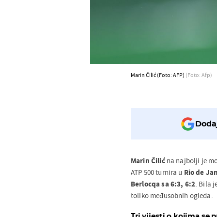
Marin Čilić (Foto: AFP)
(Foto: Afp)
Dodaj
Marin Čilić
na najbolji je mo
ATP 500 turnira u
Rio de Ja
Berlocqa sa 6:3, 6:2
. Bila 
toliko međusobnih ogleda.
Tri vijesti o kojima se p