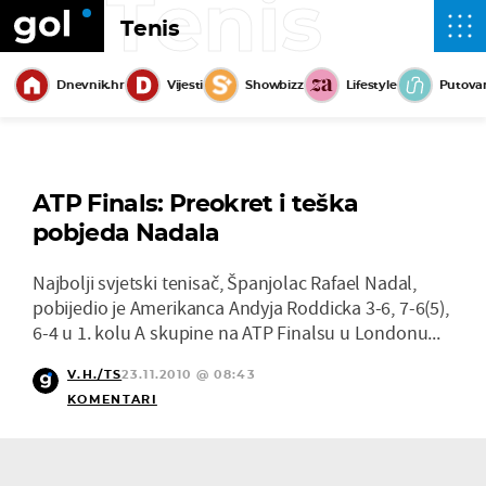
Tenis
Tenis
Dnevnik.hr
Vijesti
Showbizz
Lifestyle
Putova
ATP Finals: Preokret i teška
pobjeda Nadala
Najbolji svjetski tenisač, Španjolac Rafael Nadal,
pobijedio je Amerikanca Andyja Roddicka 3-6, 7-6(5),
6-4 u 1. kolu A skupine na ATP Finalsu u Londonu...
V.H./TS
23.11.2010 @ 08:43
KOMENTARI