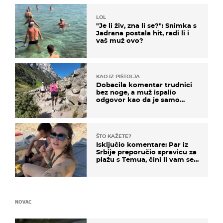
LOL
"Je li živ, zna li se?": Snimka s
Jadrana postala hit, radi li i
vaš muž ovo?
KAO IZ PIŠTOLJA
Dobacila komentar trudnici
bez noge, a muž ispalio
odgovor kao da je samo
čekao…
ŠTO KAŽETE?
Isključio komentare: Par iz
Srbije preporučio spravicu za
plažu s Temua, čini li vam se
ovo sigurnim?
NOVAC