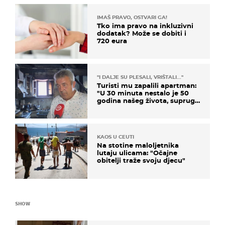
IMAŠ PRAVO, OSTVARI GA!
Tko ima pravo na inkluzivni
dodatak? Može se dobiti i
720 eura
"I DALJE SU PLESALI, VRIŠTALI..."
Turisti mu zapalili apartman:
"U 30 minuta nestalo je 50
godina našeg života, supruga
i ja ne možemo oka sklopiti"
KAOS U CEUTI
Na stotine maloljetnika
lutaju ulicama: "Očajne
obitelji traže svoju djecu"
SHOW