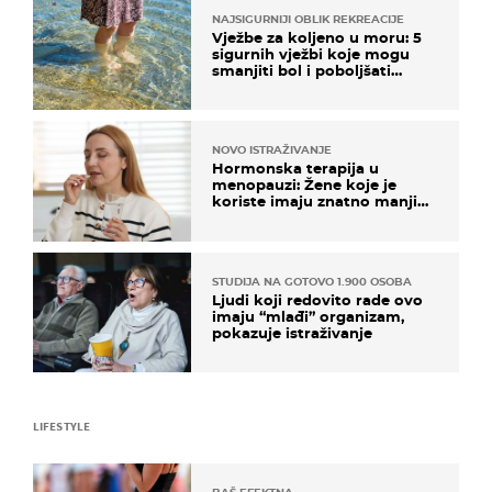
NAJSIGURNIJI OBLIK REKREACIJE
Vježbe za koljeno u moru: 5
sigurnih vježbi koje mogu
smanjiti bol i poboljšati
pokretljivost
NOVO ISTRAŽIVANJE
Hormonska terapija u
menopauzi: Žene koje je
koriste imaju znatno manji
rizik od ovoga
STUDIJA NA GOTOVO 1.900 OSOBA
Ljudi koji redovito rade ovo
imaju “mlađi” organizam,
pokazuje istraživanje
LIFESTYLE