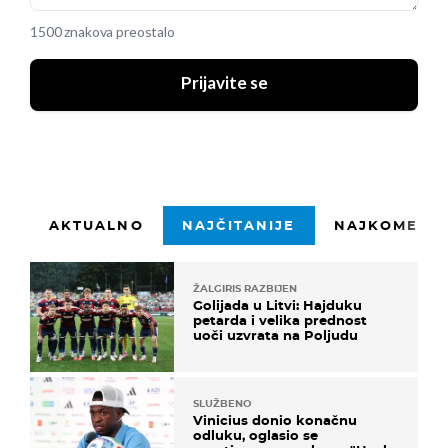
1500 znakova preostalo
Prijavite se
AKTUALNO
NAJČITANIJE
NAJKOMENTI
ŽALGIRIS RAZBIJEN
Golijada u Litvi: Hajduku
petarda i velika prednost
uoči uzvrata na Poljudu
SLUŽBENO
Vinicius donio konačnu
odluku, oglasio se