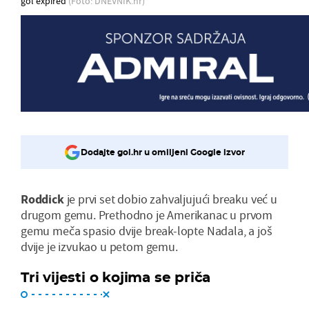
gol expired
(Foto: DNEVNIK.hr)
Dodajte gol.hr u omiljeni Google izvor
Roddick
je prvi set dobio zahvaljujući breaku već u
drugom gemu. Prethodno je Amerikanac u prvom
gemu meča spasio dvije break-lopte Nadala, a još
dvije je izvukao u petom gemu.
Tri vijesti o kojima se priča