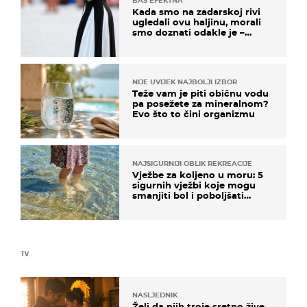
BAŠ EFEKTNA
Kada smo na zadarskoj rivi
ugledali ovu haljinu, morali
smo doznati odakle je –
košta samo 18 eura
NIJE UVIJEK NAJBOLJI IZBOR
Teže vam je piti običnu vodu
pa posežete za mineralnom?
Evo što to čini organizmu
NAJSIGURNIJI OBLIK REKREACIJE
Vježbe za koljeno u moru: 5
sigurnih vježbi koje mogu
smanjiti bol i poboljšati
pokretljivost
TV
NASLJEDNIK
Želi da njih troje sretno žive,