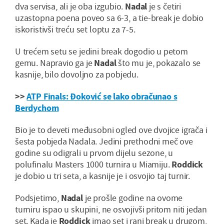
dva servisa, ali je oba izgubio.
Nadal
je s četiri
uzastopna poena poveo sa 6-3, a tie-break je dobio
iskoristivši treću set loptu za 7-5.
U trećem setu se jedini break dogodio u petom
gemu. Napravio ga je
Nadal
što mu je, pokazalo se
kasnije, bilo dovoljno za pobjedu.
>>
ATP Finals: Đoković se lako obračunao s
Berdychom
Bio je to deveti međusobni ogled ove dvojice igrača i
šesta pobjeda Nadala. Jedini prethodni meč ove
godine su odigrali u prvom dijelu sezone, u
polufinalu Masters 1000 turnira u Miamiju.
Roddick
je dobio u tri seta, a kasnije je i osvojio taj turnir.
Podsjetimo,
Nadal
je prošle godine na ovome
turniru ispao u skupini, ne osvojivši pritom niti jedan
set. Kada je
Roddick
imao set i rani break u drugom,