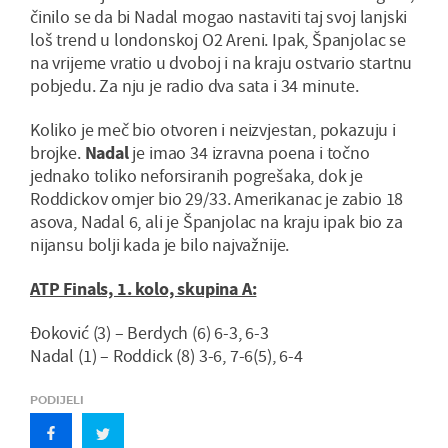
činilo se da bi Nadal mogao nastaviti taj svoj lanjski
loš trend u londonskoj O2 Areni. Ipak, Španjolac se
na vrijeme vratio u dvoboj i na kraju ostvario startnu
pobjedu. Za nju je radio dva sata i 34 minute.
Koliko je meč bio otvoren i neizvjestan, pokazuju i
brojke.
Nadal
je imao 34 izravna poena i točno
jednako toliko neforsiranih pogrešaka, dok je
Roddickov omjer bio 29/33. Amerikanac je zabio 18
asova, Nadal 6, ali je Španjolac na kraju ipak bio za
nijansu bolji kada je bilo najvažnije.
ATP Finals, 1. kolo, skupina A:
Đoković (3) – Berdych (6) 6-3, 6-3
Nadal (1) – Roddick (8) 3-6, 7-6(5), 6-4
PODIJELI