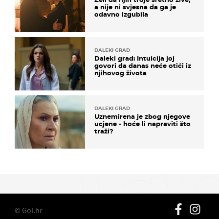
a nije ni svjesna da ga je
odavno izgubila
DALEKI GRAD
Daleki grad: Intuicija joj
govori da danas neće otići iz
njihovog života
DALEKI GRAD
Uznemirena je zbog njegove
ucjene - hoće li napraviti što
traži?
© Gol.hr