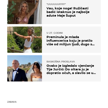
"UUUUUUFFFF"
Vau, koje noge! Ružičasti
badić istaknuo je najbolje
adute Maje Šuput
U 27. GODINI
Preminula je mlada
influencerica koju je pratilo
više od milijun ljudi, dugo se
borila s opakom bolesti
RASKOŠNA PROSLAVA
Ovako je izgledalo vjenčanje
Tije Jurčić: Do oltara ju je
dopratio očuh, a slavilo se uz
Olivera i Rozgu
ZABAVA