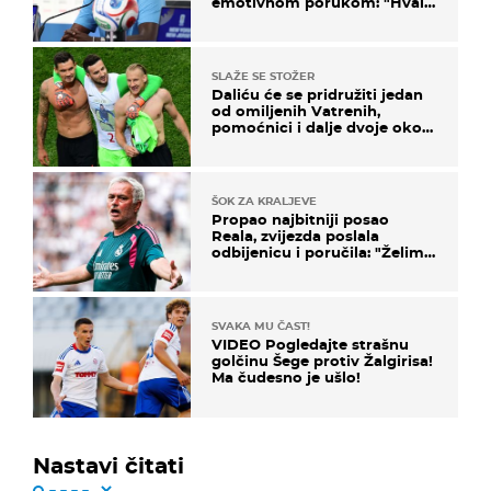
emotivnom porukom: "Hvala
vam svima"
SLAŽE SE STOŽER
Daliću će se pridružiti jedan
od omiljenih Vatrenih,
pomoćnici i dalje dvoje oko
ponude
ŠOK ZA KRALJEVE
Propao najbitniji posao
Reala, zvijezda poslala
odbijenicu i poručila: "Želim
u Barcelonu"
SVAKA MU ČAST!
VIDEO Pogledajte strašnu
golčinu Šege protiv Žalgirisa!
Ma čudesno je ušlo!
Nastavi čitati