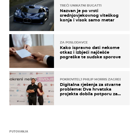
TREĆI UNIKATNI BUGATTI
Nazvan je po vrsti
srednjovjekovnog viteškog
konja i visok samo metar
ZA POSLODAVCE
Kako ispravno dati nekome
otkaz i izbjeći najčešće
pogreške te sudske sporove
POKROVITELJ PHILIP MORRIS ZAGREB
Digitalna rješenja za stvarne
probleme: Dva hrvatska
projekta dobila potporu za
razvoj
PUTOVANJA