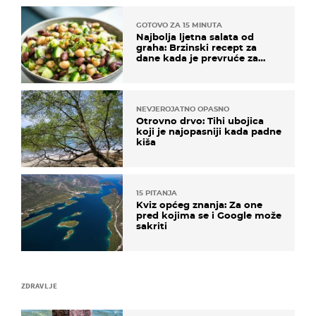
GOTOVO ZA 15 MINUTA
Najbolja ljetna salata od
graha: Brzinski recept za
dane kada je prevruće za
kuhanje
NEVJEROJATNO OPASNO
Otrovno drvo: Tihi ubojica
koji je najopasniji kada padne
kiša
15 PITANJA
Kviz općeg znanja: Za one
pred kojima se i Google može
sakriti
ZDRAVLJE