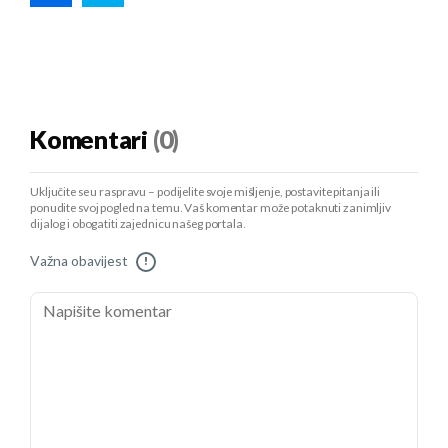
Komentari
(0)
Uključite se u raspravu – podijelite svoje mišljenje, postavite pitanja ili
ponudite svoj pogled na temu. Vaš komentar može potaknuti zanimljiv
dijalog i obogatiti zajednicu našeg portala.
Važna obavijest
!