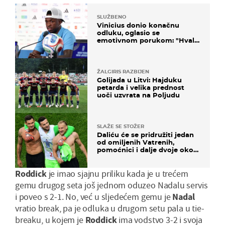
SLUŽBENO
Vinicius donio konačnu
odluku, oglasio se
emotivnom porukom: "Hvala
vam svima"
ŽALGIRIS RAZBIJEN
Golijada u Litvi: Hajduku
petarda i velika prednost
uoči uzvrata na Poljudu
SLAŽE SE STOŽER
Daliću će se pridružiti jedan
od omiljenih Vatrenih,
pomoćnici i dalje dvoje oko
ponude
Roddick
je imao sjajnu priliku kada je u trećem
gemu drugog seta još jednom oduzeo Nadalu servis
i poveo s 2-1. No, već u sljedećem gemu je
Nadal
vratio break, pa je odluka u drugom setu pala u tie-
breaku, u kojem je
Roddick
ima vodstvo 3-2 i svoja