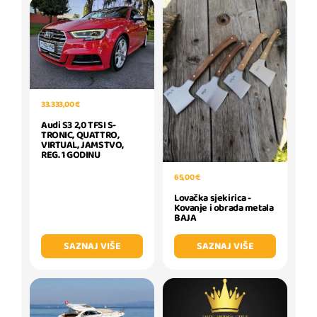
33.333,00 €
Audi S3 2,0 TFSI S-
TRONIC, QUATTRO,
VIRTUAL, JAMSTVO,
REG. 1 GODINU
65,00 €
Lovačka sjekirica -
Kovanje i obrada metala
BAJA
SAZNAJ VIŠE
SAZNAJ VIŠE