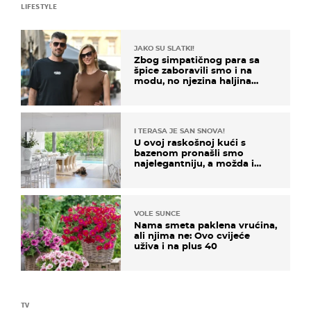
LIFESTYLE
JAKO SU SLATKI!
Zbog simpatičnog para sa
špice zaboravili smo i na
modu, no njezina haljina
itekako nas se dojmila
I TERASA JE SAN SNOVA!
U ovoj raskošnoj kući s
bazenom pronašli smo
najelegantniju, a možda i
najljepšu bijelu kuhinju
VOLE SUNCE
Nama smeta paklena vrućina,
ali njima ne: Ovo cvijeće
uživa i na plus 40
TV