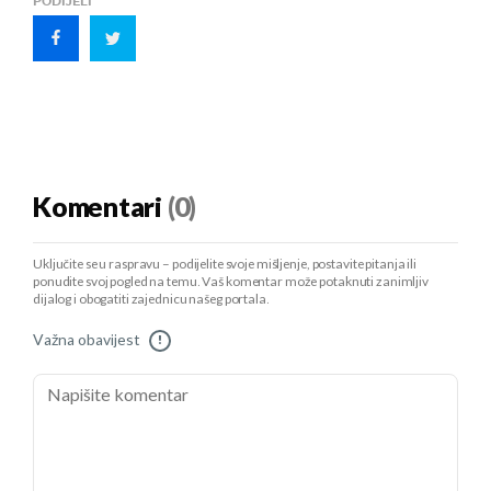
PODIJELI
Komentari
(0)
Uključite se u raspravu – podijelite svoje mišljenje, postavite pitanja ili
ponudite svoj pogled na temu. Vaš komentar može potaknuti zanimljiv
dijalog i obogatiti zajednicu našeg portala.
Važna obavijest
!