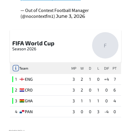
— Out of Context Football Manager
(@nocontextfm1)
June 3, 2026
FIFA World Cup
F
Season 2026
Team
MP
W
D
L
DIF
PT
1
ENG
3
2
1
0
+4
7
2
CRO
3
2
0
1
0
6
3
GHA
3
1
1
1
0
4
4
PAN
3
0
0
3
-4
0