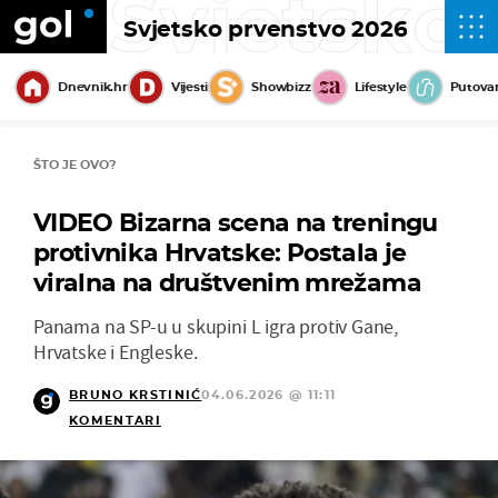
Svjetsko
Svjetsko prvenstvo 2026
Dnevnik.hr
Vijesti
Showbizz
Lifestyle
Putova
ŠTO JE OVO?
VIDEO Bizarna scena na treningu
protivnika Hrvatske: Postala je
viralna na društvenim mrežama
Panama na SP-u u skupini L igra protiv Gane,
Hrvatske i Engleske.
BRUNO KRSTINIĆ
04.06.2026 @ 11:11
KOMENTARI