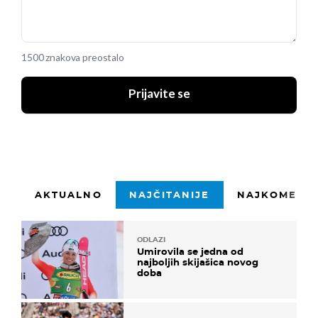
1500 znakova preostalo
Prijavite se
AKTUALNO
NAJČITANIJE
NAJKOMENTI
ODLAZI
Umirovila se jedna od
najboljih skijašica novog
doba