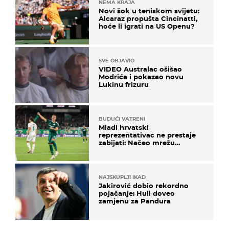
NEMA KRAJA
Novi šok u teniskom svijetu:
Alcaraz propušta Cincinatti,
hoće li igrati na US Openu?
SVE OBJAVIO
VIDEO Australac ošišao
Modrića i pokazao novu
Lukinu frizuru
BUDUĆI VATRENI
Mladi hrvatski
reprezentativac ne prestaje
zabijati: Načeo mrežu
bugarskog velikana
NAJSKUPLJI IKAD
Jakirović dobio rekordno
pojačanje: Hull doveo
zamjenu za Pandura