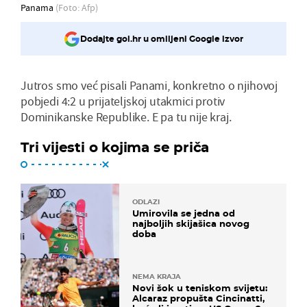
Panama
(Foto: Afp)
Dodajte gol.hr u omiljeni Google izvor
Jutros smo već pisali Panami, konkretno o njihovoj
pobjedi 4:2 u prijateljskoj utakmici protiv
Dominikanske Republike. E pa tu nije kraj.
Tri vijesti o kojima se priča
ODLAZI
Umirovila se jedna od
najboljih skijašica novog
doba
NEMA KRAJA
Novi šok u teniskom svijetu:
Alcaraz propušta Cincinatti,