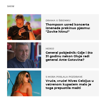
SHOW
DRAMA U ŠIBENIKU
Thompson usred koncerta
iznenada prekinuo pjesmu:
"Zovite hitnu!"
HEROJ
General pobjednik: Gdje i što
31 godinu nakon Oluje radi
general Ante Gotovina?
S MORA POSLALA POZDRAVE
Vruće, vruće! Nives Celzijus u
vatrenom kupaćem malo je
toga prepustila mašti