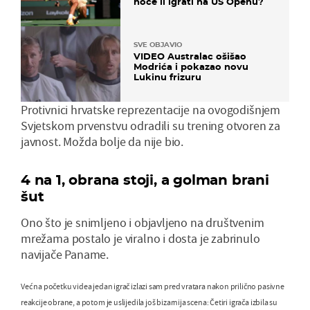
hoće li igrati na US Openu?
SVE OBJAVIO
VIDEO Australac ošišao
Modrića i pokazao novu
Lukinu frizuru
Protivnici hrvatske reprezentacije na ovogodišnjem
Svjetskom prvenstvu odradili su trening otvoren za
javnost. Možda bolje da nije bio.
4 na 1, obrana stoji, a golman brani
šut
Ono što je snimljeno i objavljeno na društvenim
mrežama postalo je viralno i dosta je zabrinulo
navijače Paname.
Već na početku videa jedan igrač izlazi sam pred vratara nakon prilično pasivne
reakcije obrane, a potom je uslijedila još bizarnija scena: Četiri igrača izbila su