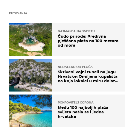
PUTOVANJA
NAJMANJA NA SVIJETU
Čudo prirode: Predivna
pješčana plaža na 100 metara
od mora
NEDALEKO OD PLOČA
Skriveni vojni tuneli na jugu
Hrvatske: Omiljena kupališta
na koja lokalci u miru dolaze
roniti i skakati u more
POKROVITELJ CORONA
Među 100 najboljih plaža
svijeta našla se i jedna
hrvatska