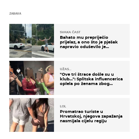
ZABAVA
SVAKA ČAST
Bahato mu prepriječio
prijelaz, a ono što je pješak
napravio oduševilo je
društvene mreže
UŽAS…
"Ove tri štrace došle su u
klub…": Splitska influencerica
oplela po ženama zbog
užasnog ponašanja
LOL
Promatrao turiste u
Hrvatskoj, njegova zapažanja
nasmijala cijelu regiju