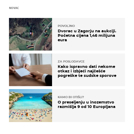
NOVAC
POVOLJNO
Dvorac u Zagorju na aukciji.
Početna cijena 1,46 milijuna
eura
ZA POSLODAVCE
Kako ispravno dati nekome
otkaz i izbjeći najčešće
pogreške te sudske sporove
KAMO BI OTIŠLI?
O preseljenju u inozemstvo
razmišlja 9 od 10 Europljana