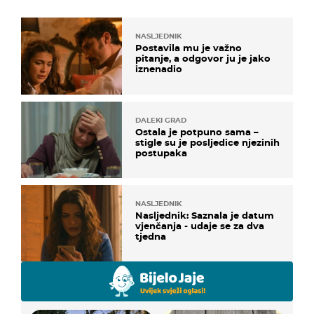
NASLJEDNIK
Postavila mu je važno
pitanje, a odgovor ju je jako
iznenadio
DALEKI GRAD
Ostala je potpuno sama –
stigle su je posljedice njezinih
postupaka
NASLJEDNIK
Nasljednik: Saznala je datum
vjenčanja - udaje se za dva
tjedna