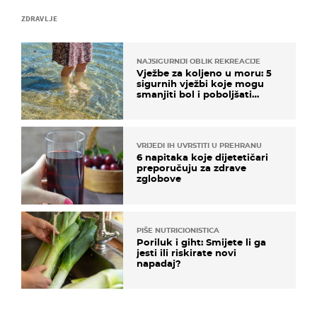
ZDRAVLJE
NAJSIGURNIJI OBLIK REKREACIJE
Vježbe za koljeno u moru: 5
sigurnih vježbi koje mogu
smanjiti bol i poboljšati
pokretljivost
VRIJEDI IH UVRSTITI U PREHRANU
6 napitaka koje dijetetičari
preporučuju za zdrave
zglobove
PIŠE NUTRICIONISTICA
Poriluk i giht: Smijete li ga
jesti ili riskirate novi
napadaj?