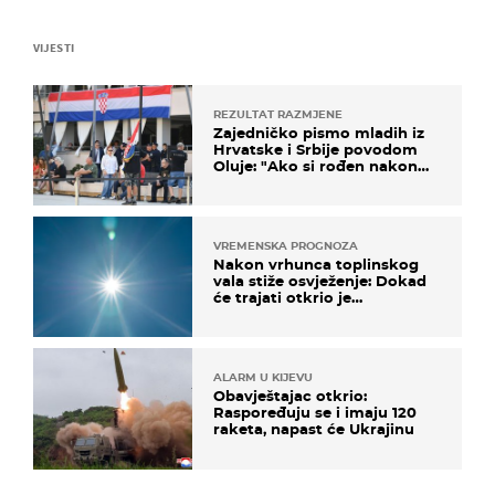
VIJESTI
REZULTAT RAZMJENE
Zajedničko pismo mladih iz
Hrvatske i Srbije povodom
Oluje: "Ako si rođen nakon
'95..."
VREMENSKA PROGNOZA
Nakon vrhunca toplinskog
vala stiže osvježenje: Dokad
će trajati otkrio je
meteorolog
ALARM U KIJEVU
Obavještajac otkrio:
Raspoređuju se i imaju 120
raketa, napast će Ukrajinu