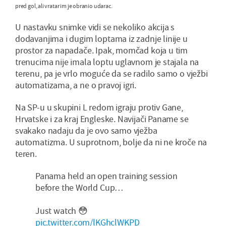
pred gol, ali vratar im je obranio udarac.
U nastavku snimke vidi se nekoliko akcija s
dodavanjima i dugim loptama iz zadnje linije u
prostor za napadače. Ipak, momčad koja u tim
trenucima nije imala loptu uglavnom je stajala na
terenu, pa je vrlo moguće da se radilo samo o vježbi
automatizama, a ne o pravoj igri.
Na SP-u u skupini L redom igraju protiv Gane,
Hrvatske i za kraj Engleske. Navijači Paname se
svakako nadaju da je ovo samo vježba
automatizma. U suprotnom, bolje da ni ne kroče na
teren.
Panama held an open training session
before the World Cup…
Just watch 😳
pic.twitter.com/lKGhclWKPD