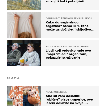
smanjiti bol i poboljšati
pokretljivost
"VRHUNAC" ŽENSKOG SEKSUALNOG ISKUSTVA
Kako do vaginalnog
orgazma? Samo 18 % žena
može ga doživjeti isključivo
na ovaj način
STUDIJA NA GOTOVO 1.900 OSOBA
Ljudi koji redovito rade ovo
imaju “mlađi” organizam,
pokazuje istraživanje
LIFESTYLE
NOVE KOLEKCIJE
Ako su vam dosadile
“obične” plave traperice, ove
jeseni dolazite na svoje -