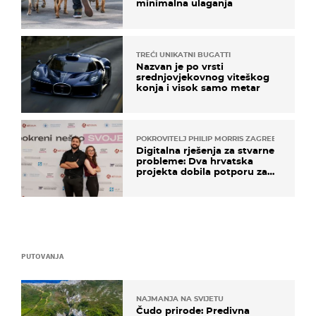
minimalna ulaganja
TREĆI UNIKATNI BUGATTI
Nazvan je po vrsti
srednjovjekovnog viteškog
konja i visok samo metar
POKROVITELJ PHILIP MORRIS ZAGREB
Digitalna rješenja za stvarne
probleme: Dva hrvatska
projekta dobila potporu za
razvoj
PUTOVANJA
NAJMANJA NA SVIJETU
Čudo prirode: Predivna