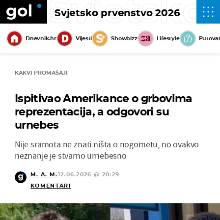
Svjetsko
Svjetsko prvenstvo 2026
Dnevnik.hr
Vijesti
Showbizz
Lifestyle
Putova
KAKVI PROMAŠAJI
Ispitivao Amerikance o grbovima
reprezentacija, a odgovori su
urnebes
Nije sramota ne znati ništa o nogometu, no ovakvo
neznanje je stvarno urnebesno
M. A. M.
12.06.2026 @ 20:29
KOMENTARI