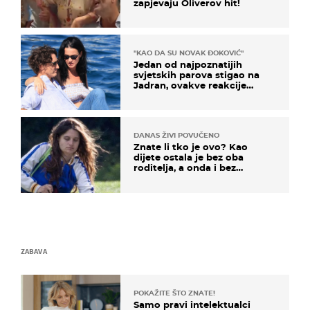
zapjevaju Oliverov hit!
"KAO DA SU NOVAK ĐOKOVIĆ"
Jedan od najpoznatijih
svjetskih parova stigao na
Jadran, ovakve reakcije
vjerojatno nisu očekivali
DANAS ŽIVI POVUČENO
Znate li tko je ovo? Kao
dijete ostala je bez oba
roditelja, a onda i bez
milijuna koje je trebala
naslijediti
ZABAVA
POKAŽITE ŠTO ZNATE!
Samo pravi intelektualci