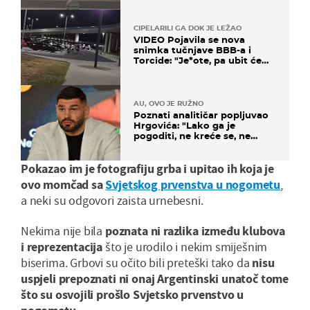
CIPELARILI GA DOK JE LEŽAO
VIDEO Pojavila se nova
snimka tučnjave BBB-a i
Torcide: "Je*ote, pa ubit će
ga!"
AU, OVO JE RUŽNO
Poznati analitičar popljuvao
Hrgovića: "Lako ga je
pogoditi, ne kreće se, ne
koristi noge..."
Pokazao im je fotografiju grba i upitao ih koja je
ovo momčad sa
Svjetskog prvenstva u nogometu
,
a neki su odgovori zaista urnebesni.
Nekima nije bila
poznata ni razlika između klubova
i reprezentacija
što je urodilo i nekim smiješnim
biserima. Grbovi su očito bili preteški tako da
nisu
uspjeli prepoznati ni onaj Argentinski unatoč tome
što su osvojili prošlo Svjetsko prvenstvo u