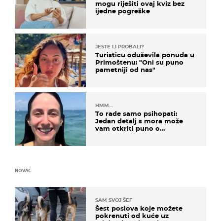
mogu riješiti ovaj kviz bez
ijedne pogreške
JESTE LI PROBALI?
Turisticu oduševila ponuda u
Primoštenu: "Oni su puno
pametniji od nas"
HMM…
To rade samo psihopati:
Jedan detalj s mora može
vam otkriti puno o
prijateljima
NOVAC
SAM SVOJ ŠEF
Šest poslova koje možete
pokrenuti od kuće uz