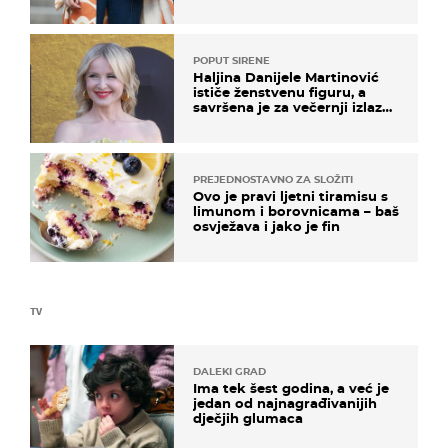
izdvajamo 15 hit modela
POPUT SIRENE
Haljina Danijele Martinović
ističe ženstvenu figuru, a
savršena je za večernji izlazak
na moru
PREJEDNOSTAVNO ZA SLOŽITI
Ovo je pravi ljetni tiramisu s
limunom i borovnicama – baš
osvježava i jako je fin
TV
DALEKI GRAD
Ima tek šest godina, a već je
jedan od najnagrađivanijih
dječjih glumaca