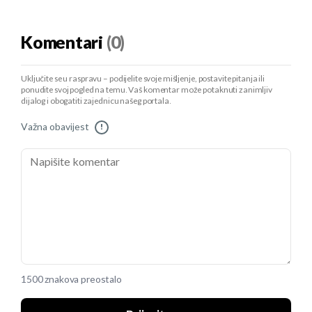
Komentari
(0)
Uključite se u raspravu – podijelite svoje mišljenje, postavite pitanja ili
ponudite svoj pogled na temu. Vaš komentar može potaknuti zanimljiv
dijalog i obogatiti zajednicu našeg portala.
Važna obavijest
!
1500 znakova preostalo