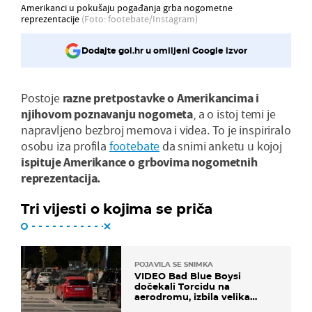
Amerikanci u pokušaju pogađanja grba nogometne
reprezentacije
(Foto: footebate/Instagram)
Dodajte gol.hr u omiljeni Google izvor
Postoje
razne pretpostavke o Amerikancima i
njihovom poznavanju nogometa
, a o istoj temi je
napravljeno bezbroj memova i videa. To je inspiriralo
osobu iza profila
footebate
da snimi anketu u kojoj
ispituje Amerikance o grbovima nogometnih
reprezentacija.
Tri vijesti o kojima se priča
POJAVILA SE SNIMKA
VIDEO Bad Blue Boysi
dočekali Torcidu na
aerodromu, izbila velika
masovna tučnjava