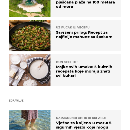
pješčana plaža na 100 metara
od mora
UZ RUČAK ILI VEČERU
Savršeni prilog: Recept za
najfinije mahune sa špekom
BON APPETIT!
Majke svih umaka: 5 kultnih
recepata koje moraju znati
svi kuhari
ZDRAVLJE
NAJSIGURNIJI OBLIK REKREACIJE
Vježbe za koljeno u moru: 5
sigurnih vježbi koje mogu