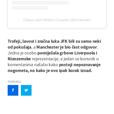
Objavu dijeli William Chapple (@footebate)
Trofeji, lavovi i zračna luka JFK bili su samo neki
od pokušaja
, a
Manchester je bio čest odgovor
.
Jedna je osobo
pomiješala grbove
Liverpoola i
Nizozemske
reprezentacije, a jedan se korisnik u
komentarima našalio kako
postoji nepoznavanje
nogometa, no kako je ovo ipak korak iznad.
PODIJELI