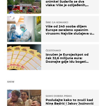
snimke! Sudarila se dva
vlaka: Više je ozlijeđenih,
hitne službe na terenu
ŠIRE GA KOMARCI
Više od 240 osoba diljem
Europe zaraženo opasnim
virusom: Najviše slučajeva u
našem susjedstvu
ČESTITAMO!
Izvučen je Eurojackpot od
čak 32,6 milijuna eura:
Doznajte gdje idu bogati
dobitci u Hrvatskoj
SHOW
SAMO DOBRA PISMA
Poslušajte kako to zvuči kad
Nina Badrić i Jakov Jozinović