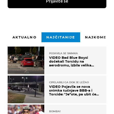
Prijavite se
AKTUALNO
NAJČITANIJE
NAJKOMENTI
POJAVILA SE SNIMKA
VIDEO Bad Blue Boysi
dočekali Torcidu na
aerodromu, izbila velika
masovna tučnjava
CIPELARILI GA DOK JE LEŽAO
VIDEO Pojavila se nova
snimka tučnjave BBB-a i
Torcide: "Je*ote, pa ubit će
ga!"
BOMBA!