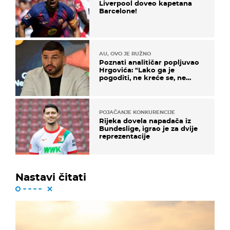
Liverpool doveo kapetana
Barcelone!
AU, OVO JE RUŽNO
Poznati analitičar popljuvao
Hrgovića: "Lako ga je
pogoditi, ne kreće se, ne
koristi noge..."
POJAČANJE KONKURENCIJE
Rijeka dovela napadača iz
Bundeslige, igrao je za dvije
reprezentacije
Nastavi čitati