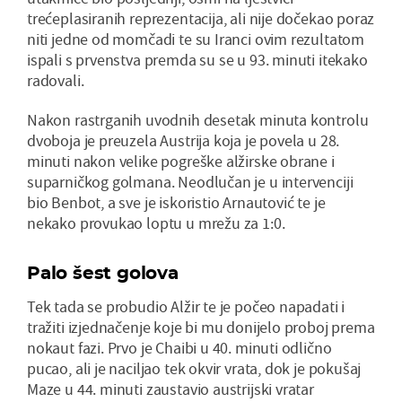
trećeplasiranih reprezentacija, ali nije dočekao poraz
niti jedne od momčadi te su Iranci ovim rezultatom
ispali s prvenstva premda su se u 93. minuti itekako
radovali.
Nakon rastrganih uvodnih desetak minuta kontrolu
dvoboja je preuzela Austrija koja je povela u 28.
minuti nakon velike pogreške alžirske obrane i
suparničkog golmana. Neodlučan je u intervenciji
bio Benbot, a sve je iskoristio Arnautović te je
nekako provukao loptu u mrežu za 1:0.
Palo šest golova
Tek tada se probudio Alžir te je počeo napadati i
tražiti izjednačenje koje bi mu donijelo proboj prema
nokaut fazi. Prvo je Chaibi u 40. minuti odlično
pucao, ali je naciljao tek okvir vrata, dok je pokušaj
Maze u 44. minuti zaustavio austrijski vratar