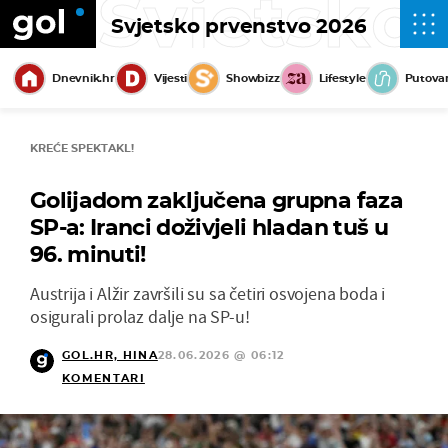
Svjetsko
Svjetsko prvenstvo 2026
Dnevnik.hr
Vijesti
Showbizz
Lifestyle
Putova
KREĆE SPEKTAKL!
Golijadom zaključena grupna faza
SP-a: Iranci doživjeli hladan tuš u
96. minuti!
Austrija i Alžir završili su sa četiri osvojena boda i
osigurali prolaz dalje na SP-u!
GOL.HR, HINA
28.06.2026 @ 06:12
KOMENTARI