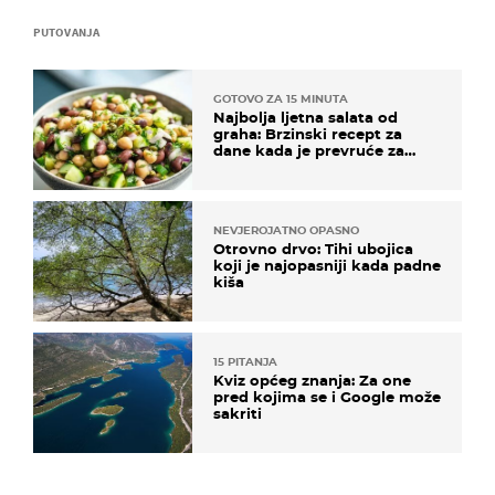
PUTOVANJA
GOTOVO ZA 15 MINUTA
Najbolja ljetna salata od
graha: Brzinski recept za
dane kada je prevruće za
kuhanje
NEVJEROJATNO OPASNO
Otrovno drvo: Tihi ubojica
koji je najopasniji kada padne
kiša
15 PITANJA
Kviz općeg znanja: Za one
pred kojima se i Google može
sakriti