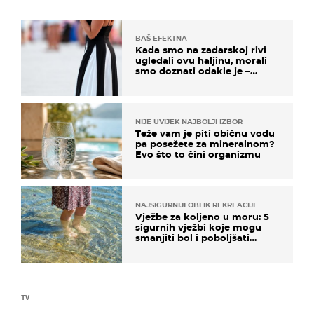
BAŠ EFEKTNA
Kada smo na zadarskoj rivi
ugledali ovu haljinu, morali
smo doznati odakle je –
košta samo 18 eura
NIJE UVIJEK NAJBOLJI IZBOR
Teže vam je piti običnu vodu
pa posežete za mineralnom?
Evo što to čini organizmu
NAJSIGURNIJI OBLIK REKREACIJE
Vježbe za koljeno u moru: 5
sigurnih vježbi koje mogu
smanjiti bol i poboljšati
pokretljivost
TV