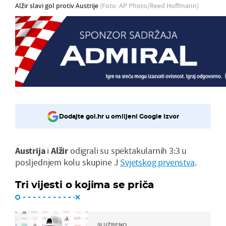
Alžir slavi gol protiv Austrije
(Foto: AP Photo/Reed Hoffmann)
Dodajte gol.hr u omiljeni Google izvor
Austrija
i
Alžir
odigrali su spektakularnih 3:3 u
posljednjem kolu skupine J
Svjetskog prvenstva
.
Tri vijesti o kojima se priča
SLUŽBENO