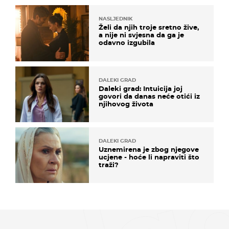
NASLJEDNIK
Želi da njih troje sretno žive,
a nije ni svjesna da ga je
odavno izgubila
DALEKI GRAD
Daleki grad: Intuicija joj
govori da danas neće otići iz
njihovog života
DALEKI GRAD
Uznemirena je zbog njegove
ucjene - hoće li napraviti što
traži?