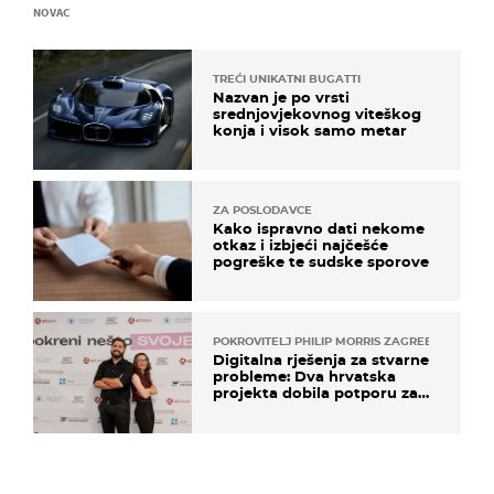
NOVAC
TREĆI UNIKATNI BUGATTI
Nazvan je po vrsti
srednjovjekovnog viteškog
konja i visok samo metar
ZA POSLODAVCE
Kako ispravno dati nekome
otkaz i izbjeći najčešće
pogreške te sudske sporove
POKROVITELJ PHILIP MORRIS ZAGREB
Digitalna rješenja za stvarne
probleme: Dva hrvatska
projekta dobila potporu za
razvoj