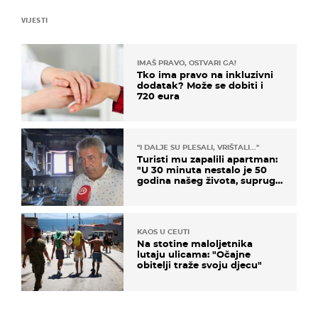
VIJESTI
IMAŠ PRAVO, OSTVARI GA!
Tko ima pravo na inkluzivni
dodatak? Može se dobiti i
720 eura
"I DALJE SU PLESALI, VRIŠTALI..."
Turisti mu zapalili apartman:
"U 30 minuta nestalo je 50
godina našeg života, supruga
i ja ne možemo oka sklopiti"
KAOS U CEUTI
Na stotine maloljetnika
lutaju ulicama: "Očajne
obitelji traže svoju djecu"