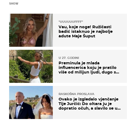
SHOW
"UUUUUUFFFF"
Vau, koje noge! Ružičasti
badić istaknuo je najbolje
adute Maje Šuput
U 27. GODINI
Preminula je mlada
influencerica koju je pratilo
više od milijun ljudi, dugo se
borila s opakom bolesti
RASKOŠNA PROSLAVA
Ovako je izgledalo vjenčanje
Tije Jurčić: Do oltara ju je
dopratio očuh, a slavilo se uz
Olivera i Rozgu