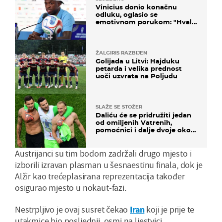
Vinicius donio konačnu
odluku, oglasio se
emotivnom porukom: "Hvala
vam svima"
ŽALGIRIS RAZBIJEN
Golijada u Litvi: Hajduku
petarda i velika prednost
uoči uzvrata na Poljudu
SLAŽE SE STOŽER
Daliću će se pridružiti jedan
od omiljenih Vatrenih,
pomoćnici i dalje dvoje oko
ponude
Austrijanci su tim bodom zadržali drugo mjesto i
izborili izravan plasman u šesnaestinu finala, dok je
Alžir kao trećeplasirana reprezentacija također
osigurao mjesto u nokaut-fazi.
Nestrpljivo je ovaj susret čekao
Iran
koji je prije te
utakmice bio posljednji, osmi na ljestvici