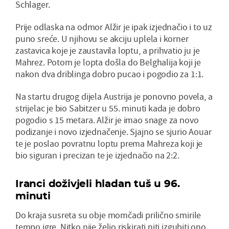
Schlager.
Prije odlaska na odmor Alžir je ipak izjednačio i to uz
puno sreće. U njihovu se akciju uplela i korner
zastavica koje je zaustavila loptu, a prihvatio ju je
Mahrez. Potom je lopta došla do Belghalija koji je
nakon dva driblinga dobro pucao i pogodio za 1:1.
Na startu drugog dijela Austrija je ponovno povela, a
strijelac je bio Sabitzer u 55. minuti kada je dobro
pogodio s 15 metara. Alžir je imao snage za novo
podizanje i novo izjednačenje. Sjajno se sjurio Aouar
te je poslao povratnu loptu prema Mahreza koji je
bio siguran i precizan te je izjednačio na 2:2.
Iranci doživjeli hladan tuš u 96.
minuti
Do kraja susreta su obje momčadi prilično smirile
tempo igre. Nitko nije želio riskirati niti izgubiti ono