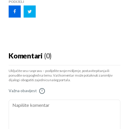
PODIJELI
Komentari
(0)
Uključite se u raspravu – podijelite svoje mišljenje, postavite pitanja ili
ponudite svoj pogled na temu. Vaš komentar može potaknuti zanimljiv
dijalog i obogatiti zajednicu našeg portala.
Važna obavijest
!