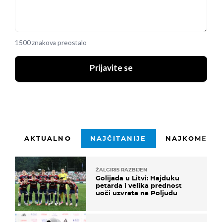
1500 znakova preostalo
Prijavite se
AKTUALNO
NAJČITANIJE
NAJKOMENTI
ŽALGIRIS RAZBIJEN
Golijada u Litvi: Hajduku
petarda i velika prednost
uoči uzvrata na Poljudu