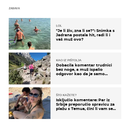
ZABAVA
LOL
"Je li živ, zna li se?": Snimka s
Jadrana postala hit, radi li i
vaš muž ovo?
KAO IZ PIŠTOLJA
Dobacila komentar trudnici
bez noge, a muž ispalio
odgovor kao da je samo
čekao…
ŠTO KAŽETE?
Isključio komentare: Par iz
Srbije preporučio spravicu za
plažu s Temua, čini li vam se
ovo sigurnim?