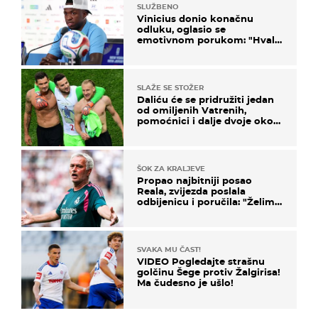
SLUŽBENO
Vinicius donio konačnu
odluku, oglasio se
emotivnom porukom: "Hvala
vam svima"
SLAŽE SE STOŽER
Daliću će se pridružiti jedan
od omiljenih Vatrenih,
pomoćnici i dalje dvoje oko
ponude
ŠOK ZA KRALJEVE
Propao najbitniji posao
Reala, zvijezda poslala
odbijenicu i poručila: "Želim
u Barcelonu"
SVAKA MU ČAST!
VIDEO Pogledajte strašnu
golčinu Šege protiv Žalgirisa!
Ma čudesno je ušlo!