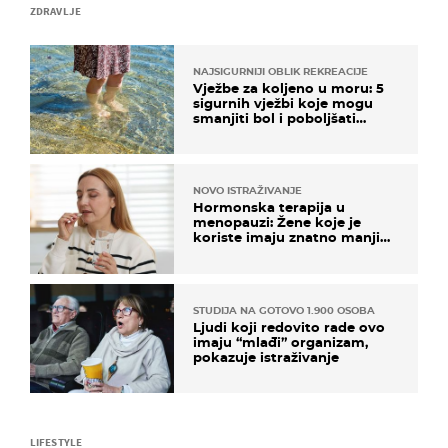
ZDRAVLJE
NAJSIGURNIJI OBLIK REKREACIJE
Vježbe za koljeno u moru: 5
sigurnih vježbi koje mogu
smanjiti bol i poboljšati
pokretljivost
NOVO ISTRAŽIVANJE
Hormonska terapija u
menopauzi: Žene koje je
koriste imaju znatno manji
rizik od ovoga
STUDIJA NA GOTOVO 1.900 OSOBA
Ljudi koji redovito rade ovo
imaju “mlađi” organizam,
pokazuje istraživanje
LIFESTYLE