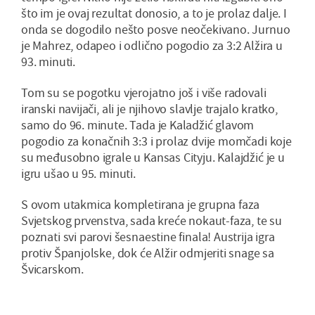
što im je ovaj rezultat donosio, a to je prolaz dalje. I
onda se dogodilo nešto posve neočekivano. Jurnuo
je Mahrez, odapeo i odlično pogodio za 3:2 Alžira u
93. minuti.
Tom su se pogotku vjerojatno još i više radovali
iranski navijači, ali je njihovo slavlje trajalo kratko,
samo do 96. minute. Tada je Kaladžić glavom
pogodio za konačnih 3:3 i prolaz dvije momčadi koje
su međusobno igrale u Kansas Cityju. Kalajdžić je u
igru ušao u 95. minuti.
S ovom utakmica kompletirana je grupna faza
Svjetskog prvenstva, sada kreće nokaut-faza, te su
poznati svi parovi šesnaestine finala! Austrija igra
protiv Španjolske, dok će Alžir odmjeriti snage sa
Švicarskom.