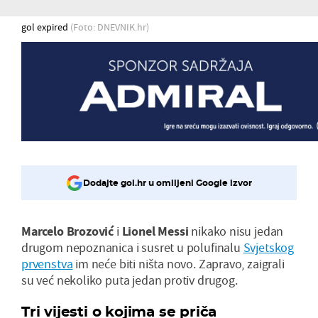
gol expired
(Foto: DNEVNIK.hr)
Dodajte gol.hr u omiljeni Google izvor
Marcelo Brozović
i
Lionel Mess
i
nikako nisu jedan
drugom nepoznanica i susret u polufinalu
Svjetskog
prvenstva
im neće biti ništa novo. Zapravo, zaigrali
su već nekoliko puta jedan protiv drugog.
Tri vijesti o kojima se priča