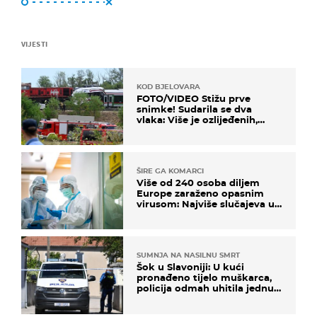
VIJESTI
KOD BJELOVARA
FOTO/VIDEO Stižu prve
snimke! Sudarila se dva
vlaka: Više je ozlijeđenih,
hitne službe na terenu
ŠIRE GA KOMARCI
Više od 240 osoba diljem
Europe zaraženo opasnim
virusom: Najviše slučajeva u
našem susjedstvu
SUMNJA NA NASILNU SMRT
Šok u Slavoniji: U kući
pronađeno tijelo muškarca,
policija odmah uhitila jednu
osobu