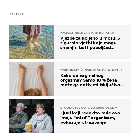
ZDRAVLJE
NAJSIGURNIJI OBLIK REKREACIJE
Vježbe za koljeno u moru: 5
sigurnih vježbi koje mogu
smanjiti bol i poboljšati
pokretljivost
"VRHUNAC" ŽENSKOG SEKSUALNOG ISKUSTVA
Kako do vaginalnog
orgazma? Samo 18 % žena
može ga doživjeti isključivo
na ovaj način
STUDIJA NA GOTOVO 1.900 OSOBA
Ljudi koji redovito rade ovo
imaju “mlađi” organizam,
pokazuje istraživanje