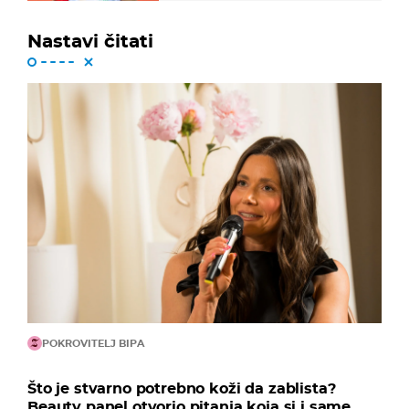
Nastavi čitati
POKROVITELJ BIPA
Što je stvarno potrebno koži da zablista?
Beauty panel otvorio pitanja koja si i same