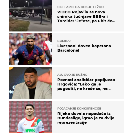
CIPELARILI GA DOK JE LEŽAO
VIDEO Pojavila se nova
snimka tučnjave BBB-a i
Torcide: "Je*ote, pa ubit će
ga!"
BOMBA!
Liverpool doveo kapetana
Barcelone!
AU, OVO JE RUŽNO
Poznati analitičar popljuvao
Hrgovića: "Lako ga je
pogoditi, ne kreće se, ne
koristi noge..."
POJAČANJE KONKURENCIJE
Rijeka dovela napadača iz
Bundeslige, igrao je za dvije
reprezentacije