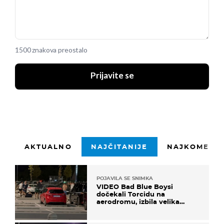
1500 znakova preostalo
Prijavite se
AKTUALNO
NAJČITANIJE
NAJKOMENTI
POJAVILA SE SNIMKA
VIDEO Bad Blue Boysi
dočekali Torcidu na
aerodromu, izbila velika
masovna tučnjava