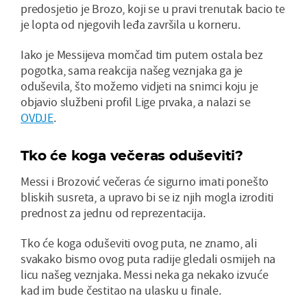
predosjetio je Brozo, koji se u pravi trenutak bacio te
je lopta od njegovih leđa završila u korneru.
Iako je Messijeva momčad tim putem ostala bez
pogotka, sama reakcija našeg veznjaka ga je
oduševila, što možemo vidjeti na snimci koju je
objavio službeni profil Lige prvaka, a nalazi se
OVDJE
.
Tko će koga večeras oduševiti?
Messi i Brozović večeras će sigurno imati ponešto
bliskih susreta, a upravo bi se iz njih mogla izroditi
prednost za jednu od reprezentacija.
Tko će koga oduševiti ovog puta, ne znamo, ali
svakako bismo ovog puta radije gledali osmijeh na
licu našeg veznjaka. Messi neka ga nekako izvuće
kad im bude čestitao na ulasku u finale.