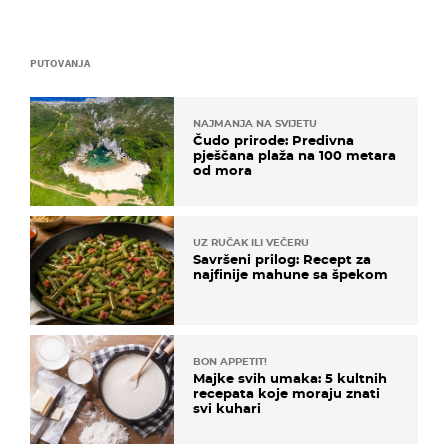
PUTOVANJA
NAJMANJA NA SVIJETU
Čudo prirode: Predivna
pješčana plaža na 100 metara
od mora
UZ RUČAK ILI VEČERU
Savršeni prilog: Recept za
najfinije mahune sa špekom
BON APPETIT!
Majke svih umaka: 5 kultnih
recepata koje moraju znati
svi kuhari