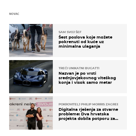
NOVAC
SAM SVOJ ŠEF
Šest poslova koje možete
pokrenuti od kuće uz
minimalna ulaganja
TREĆI UNIKATNI BUGATTI
Nazvan je po vrsti
srednjovjekovnog viteškog
konja i visok samo metar
POKROVITELJ PHILIP MORRIS ZAGREB
Digitalna rješenja za stvarne
probleme: Dva hrvatska
projekta dobila potporu za
razvoj