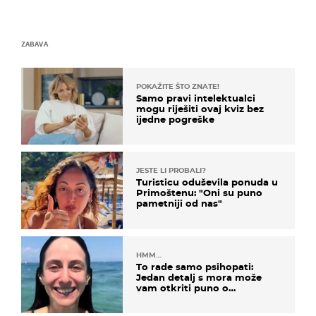
ZABAVA
POKAŽITE ŠTO ZNATE!
Samo pravi intelektualci
mogu riješiti ovaj kviz bez
ijedne pogreške
JESTE LI PROBALI?
Turisticu oduševila ponuda u
Primoštenu: "Oni su puno
pametniji od nas"
HMM…
To rade samo psihopati:
Jedan detalj s mora može
vam otkriti puno o
prijateljima