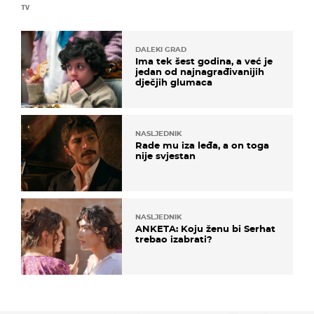
TV
DALEKI GRAD
Ima tek šest godina, a već je
jedan od najnagrađivanijih
dječjih glumaca
NASLJEDNIK
Rade mu iza leđa, a on toga
nije svjestan
NASLJEDNIK
ANKETA: Koju ženu bi Serhat
trebao izabrati?