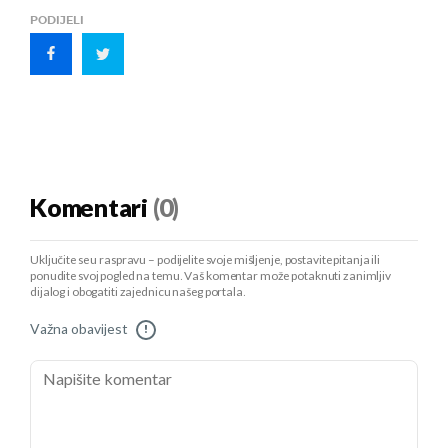
PODIJELI
Komentari
(0)
Uključite se u raspravu – podijelite svoje mišljenje, postavite pitanja ili
ponudite svoj pogled na temu. Vaš komentar može potaknuti zanimljiv
dijalog i obogatiti zajednicu našeg portala.
Važna obavijest
!