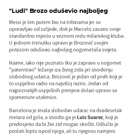
"Ludi" Brozo oduševio najboljeg
Messi je tim putem bio na tribinama jer se
oporavljao od ozljede, dok je Marcelo zauzeo svoje
standardno mjesto u veznom redu milanskog kluba.
U jednom trenutku upravo je Brozović svojim
potezom oduševio najboljeg nogometaša svijeta.
Naime, iako nije poznato tko je zapravo u nogomet
"patentirao" ležanje iza živog zida pri izvođenju
slobodnog udarca, Brozović je jedan od prvih koji je
to uspješno radio na najvišoj razini. Jedan od
najpoznatijih uspješnih primjera dolazi upravo sa
spomenute utakmice.
Barcelona je imala slobodan udarac na dvadesetak
metara od gola, a izvodio ga je
Luis Suarez
, koji je
predosjetio da bi živi zid mogao skočiti. Odlučio je
poslati loptu ispod njega, ali tu njegovu namjeru