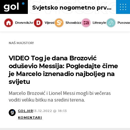
Svjetsko
Svjetsko nogometno prvenstvo 2022
Dnevnik.hr
Vijesti
Showbizz
Lifestyle
Putova
NAŠ MAJSTOR!
VIDEO Tog je dana Brozović
oduševio Messija: Pogledajte čime
je Marcelo iznenadio najboljeg na
svijetu
Marcelo Brozović i Lionel Messi mogli bi večeras
voditi veliku bitku na sredini terena.
GOL.HR
13.12.2022 @ 18:13
KOMENTARI