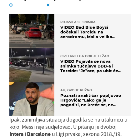
POJAVILA SE SNIMKA
VIDEO Bad Blue Boysi
dočekali Torcidu na
aerodromu, izbila velika
masovna tučnjava
CIPELARILI GA DOK JE LEŽAO
VIDEO Pojavila se nova
snimka tučnjave BBB-a i
Torcide: "Je*ote, pa ubit će
ga!"
AU, OVO JE RUŽNO
Poznati analitičar popljuvao
Hrgovića: "Lako ga je
pogoditi, ne kreće se, ne
koristi noge..."
Ipak, zanimljiva situacija dogodila se na utakmicu u
kojoj Messi nije sudjelovao. U pitanju je dvoboj
Intera
i
Barcelone
u Ligi prvaka, sezona 2018./19.