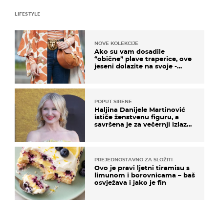
LIFESTYLE
NOVE KOLEKCIJE
Ako su vam dosadile
“obične” plave traperice, ove
jeseni dolazite na svoje -
izdvajamo 15 hit modela
POPUT SIRENE
Haljina Danijele Martinović
ističe ženstvenu figuru, a
savršena je za večernji izlazak
na moru
PREJEDNOSTAVNO ZA SLOŽITI
Ovo je pravi ljetni tiramisu s
limunom i borovnicama – baš
osvježava i jako je fin