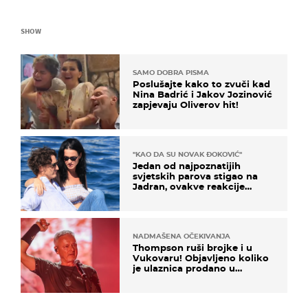
SHOW
SAMO DOBRA PISMA
Poslušajte kako to zvuči kad
Nina Badrić i Jakov Jozinović
zapjevaju Oliverov hit!
"KAO DA SU NOVAK ĐOKOVIĆ"
Jedan od najpoznatijih
svjetskih parova stigao na
Jadran, ovakve reakcije
vjerojatno nisu očekivali
NADMAŠENA OČEKIVANJA
Thompson ruši brojke i u
Vukovaru! Objavljeno koliko
je ulaznica prodano u
kratkom vremenu