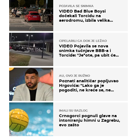
POJAVILA SE SNIMKA
VIDEO Bad Blue Boysi
dočekali Torcidu na
aerodromu, izbila velika
masovna tučnjava
CIPELARILI GA DOK JE LEŽAO
VIDEO Pojavila se nova
snimka tučnjave BBB-a i
Torcide: "Je*ote, pa ubit će
ga!"
AU, OVO JE RUŽNO
Poznati analitičar popljuvao
Hrgovića: "Lako ga je
pogoditi, ne kreće se, ne
koristi noge..."
IMALI SU RAZLOG
Crnogorci pognuli glave na
intoniranju himni u Zagrebu,
evo zašto