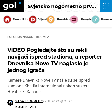
Svjetsko
Svjetsko nogometno prvenstvo 2022
Dnevnik.hr
Vijesti
Showbizz
Lifestyle
Putova
EUFORIJA NAKON TRIJUMFA
VIDEO Pogledajte što su rekli
navijači ispred stadiona, a reporter
Dnevnika Nove TV naglasio je
jednog igrača
Kamere Dnevnika Nove TV našle su se ispred
stadiona Khalifa International nakon susreta
Hrvatske i Kanade.
SAŠA LUGONJIĆ
27.11.2022 @ 21:26
KOMENTARI