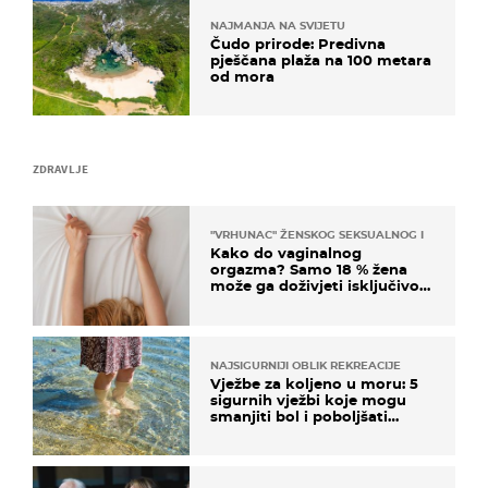
NAJMANJA NA SVIJETU
Čudo prirode: Predivna
pješčana plaža na 100 metara
od mora
ZDRAVLJE
"VRHUNAC" ŽENSKOG SEKSUALNOG ISKUSTVA
Kako do vaginalnog
orgazma? Samo 18 % žena
može ga doživjeti isključivo
na ovaj način
NAJSIGURNIJI OBLIK REKREACIJE
Vježbe za koljeno u moru: 5
sigurnih vježbi koje mogu
smanjiti bol i poboljšati
pokretljivost