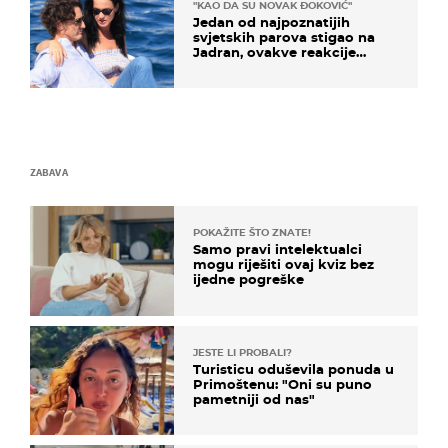
"KAO DA SU NOVAK ĐOKOVIĆ"
Jedan od najpoznatijih
svjetskih parova stigao na
Jadran, ovakve reakcije
vjerojatno nisu očekivali
ZABAVA
POKAŽITE ŠTO ZNATE!
Samo pravi intelektualci
mogu riješiti ovaj kviz bez
ijedne pogreške
JESTE LI PROBALI?
Turisticu oduševila ponuda u
Primoštenu: "Oni su puno
pametniji od nas"