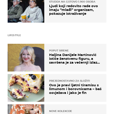
STUDIJA NA GOTOVO 1.900 OSOBA
Ljudi koji redovito rade ovo
imaju “mlađi” organizam,
pokazuje istraživanje
LIFESTYLE
POPUT SIRENE
Haljina Danijele Martinović
ističe ženstvenu figuru, a
savršena je za večernji izlazak
na moru
PREJEDNOSTAVNO ZA SLOŽITI
Ovo je pravi ljetni tiramisu s
limunom i borovnicama – baš
osvježava i jako je fin
NOVE KOLEKCIJE