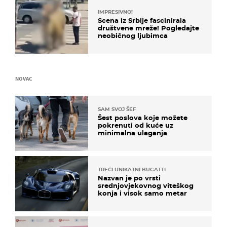
IMPRESIVNO!
Scena iz Srbije fascinirala
društvene mreže! Pogledajte
neobičnog ljubimca
NOVAC
SAM SVOJ ŠEF
Šest poslova koje možete
pokrenuti od kuće uz
minimalna ulaganja
TREĆI UNIKATNI BUGATTI
Nazvan je po vrsti
srednjovjekovnog viteškog
konja i visok samo metar