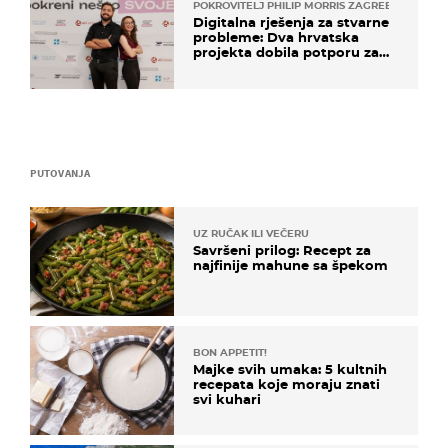
POKROVITELJ PHILIP MORRIS ZAGREB
Digitalna rješenja za stvarne
probleme: Dva hrvatska
projekta dobila potporu za
razvoj
PUTOVANJA
UZ RUČAK ILI VEČERU
Savršeni prilog: Recept za
najfinije mahune sa špekom
BON APPETIT!
Majke svih umaka: 5 kultnih
recepata koje moraju znati
svi kuhari