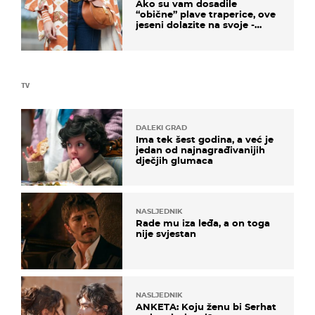
Ako su vam dosadile
“obične” plave traperice, ove
jeseni dolazite na svoje -
izdvajamo 15 hit modela
TV
DALEKI GRAD
Ima tek šest godina, a već je
jedan od najnagrađivanijih
dječjih glumaca
NASLJEDNIK
Rade mu iza leđa, a on toga
nije svjestan
NASLJEDNIK
ANKETA: Koju ženu bi Serhat