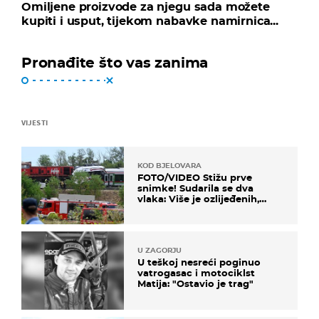
Omiljene proizvode za njegu sada možete
kupiti i usput, tijekom nabavke namirnica...
Pronađite što vas zanima
VIJESTI
KOD BJELOVARA
FOTO/VIDEO Stižu prve
snimke! Sudarila se dva
vlaka: Više je ozlijeđenih,
hitne službe na terenu
U ZAGORJU
U teškoj nesreći poginuo
vatrogasac i motociklst
Matija: "Ostavio je trag"