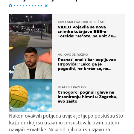
CIPELARILI GA DOK JE LEŽAO
VIDEO Pojavila se nova
snimka tučnjave BBB-a i
Torcide: "Je*ote, pa ubit će
ga!"
AU, OVO JE RUŽNO
Poznati analitičar popljuvao
Hrgovića: "Lako ga je
pogoditi, ne kreće se, ne
koristi noge..."
IMALI SU RAZLOG
Crnogorci pognuli glave na
intoniranju himni u Zagrebu,
evo zašto
Nakon ovakvih pobjeda uvijek je lijepo poslušati što
kažu oni koji su utakmici prisustovali, ovim putem
navijači Hrvatske. Neki od njih dali su izjavu za