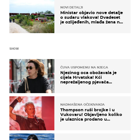
NOVI DETALJI
Ministar objavio nove detalje
o sudaru vlakova! Dvadeset
je ozlijeđenih, mlađa žena na
intenzivnoj
SHOW
ČUVA USPOMENU NA NJEGA
Njezinog oca obožavala je
cijela Hrvatska! Kći
neprežaljenog pjevača
projurila špicom na dva
kotača
NADMAŠENA OČEKIVANJA
Thompson ruši brojke i u
Vukovaru! Objavljeno koliko
je ulaznica prodano u
kratkom vremenu