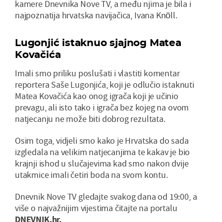
kamere Dnevnika Nove TV, a među njima je bila i
najpoznatija hrvatska navijačica, Ivana Knöll.
Lugonjić istaknuo sjajnog Matea
Kovačića
Imali smo priliku poslušati i vlastiti komentar
reportera Saše Lugonjića, koji je odlučio istaknuti
Matea Kovačića kao onog igrača koji je učinio
prevagu, ali isto tako i igrača bez kojeg na ovom
natjecanju ne može biti dobrog rezultata.
Osim toga, vidjeli smo kako je Hrvatska do sada
izgledala na velikim natjecanjima te kakav je bio
krajnji ishod u slučajevima kad smo nakon dvije
utakmice imali četiri boda na svom kontu.
Dnevnik Nove TV gledajte svakog dana od 19:00, a
više o najvažnijim vijestima čitajte na portalu
DNEVNIK.hr.