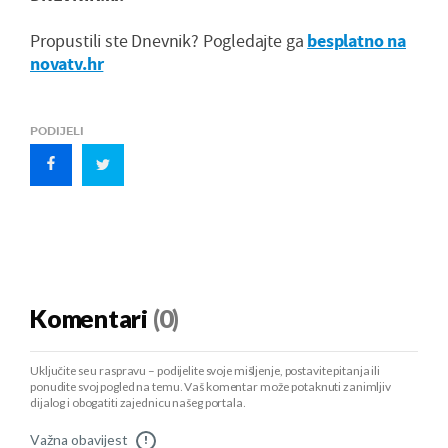
Propustili ste Dnevnik? Pogledajte ga
besplatno na
novatv.hr
PODIJELI
Komentari
(0)
Uključite se u raspravu – podijelite svoje mišljenje, postavite pitanja ili
ponudite svoj pogled na temu. Vaš komentar može potaknuti zanimljiv
dijalog i obogatiti zajednicu našeg portala.
Važna obavijest
!