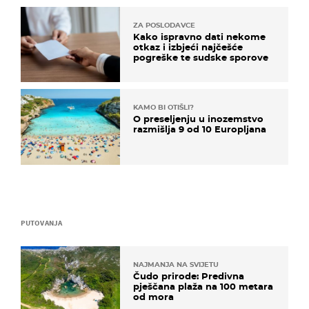
ZA POSLODAVCE
Kako ispravno dati nekome
otkaz i izbjeći najčešće
pogreške te sudske sporove
KAMO BI OTIŠLI?
O preseljenju u inozemstvo
razmišlja 9 od 10 Europljana
PUTOVANJA
NAJMANJA NA SVIJETU
Čudo prirode: Predivna
pješčana plaža na 100 metara
od mora