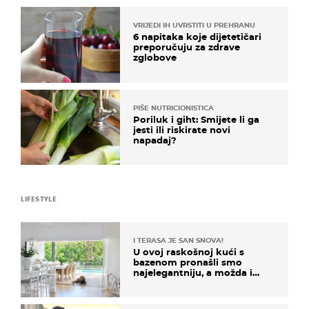
VRIJEDI IH UVRSTITI U PREHRANU
6 napitaka koje dijetetičari
preporučuju za zdrave
zglobove
PIŠE NUTRICIONISTICA
Poriluk i giht: Smijete li ga
jesti ili riskirate novi
napadaj?
LIFESTYLE
I TERASA JE SAN SNOVA!
U ovoj raskošnoj kući s
bazenom pronašli smo
najelegantniju, a možda i
najljepšu bijelu kuhinju