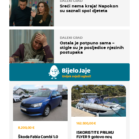
DALEKI GRAD
Sreći nema kraja! Napokon
su saznali spol djeteta
DALEKI GRAD
Ostala je potpuno sama –
stigle su je posljedice njezinih
postupaka
162.500,00 €
8.200,00 €
ISKORISTITE PRILIKU
FLYER 9 gotovo nov,
Škoda Fabia Combi 1.0