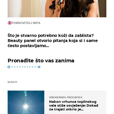
POKROVITELJ BIPA
Što je stvarno potrebno koži da zablista?
Beauty panel otvorio pitanja koja si i same
često postavljamo...
Pronađite što vas zanima
VIJESTI
VREMENSKA PROGNOZA
Nakon vrhunca toplinskog
vala stiže osvježenje: Dokad
će trajati otkrio je
meteorolog