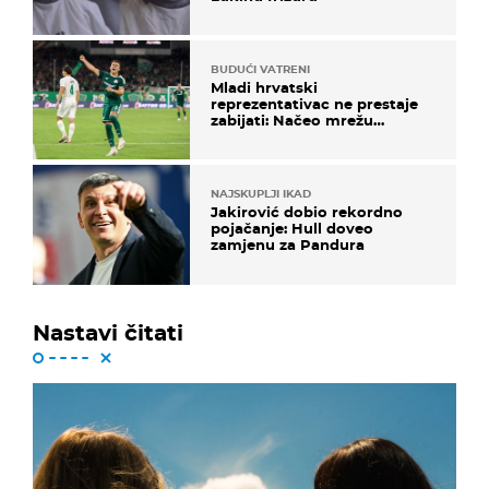
BUDUĆI VATRENI
Mladi hrvatski
reprezentativac ne prestaje
zabijati: Načeo mrežu
bugarskog velikana
NAJSKUPLJI IKAD
Jakirović dobio rekordno
pojačanje: Hull doveo
zamjenu za Pandura
Nastavi čitati