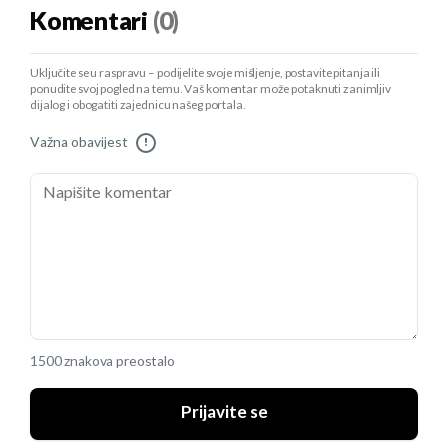
Komentari
(0)
Uključite se u raspravu – podijelite svoje mišljenje, postavite pitanja ili
ponudite svoj pogled na temu. Vaš komentar može potaknuti zanimljiv
dijalog i obogatiti zajednicu našeg portala.
Važna obavijest
!
1500 znakova preostalo
Prijavite se