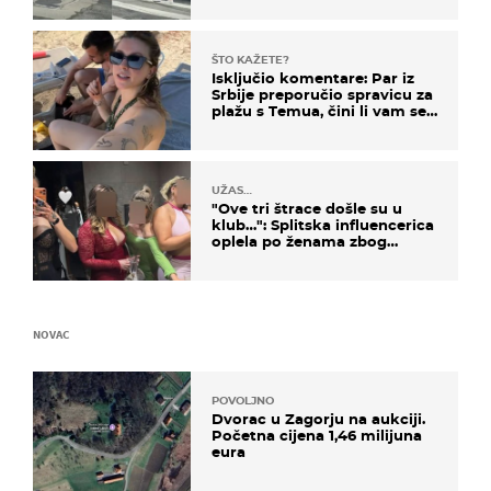
ŠTO KAŽETE?
Isključio komentare: Par iz
Srbije preporučio spravicu za
plažu s Temua, čini li vam se
ovo sigurnim?
UŽAS…
"Ove tri štrace došle su u
klub…": Splitska influencerica
oplela po ženama zbog
užasnog ponašanja
NOVAC
POVOLJNO
Dvorac u Zagorju na aukciji.
Početna cijena 1,46 milijuna
eura