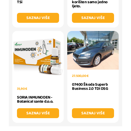
korišten samo jedno
TSi
ljeto.
SAZNAJ VIŠE
SAZNAJ VIŠE
27.500,00 €
07400 Škoda Superb
Business 2.0 TDI DSG
31,90 €
SORIA INMUNODEN -
Botanical sante d.o.o.
SAZNAJ VIŠE
SAZNAJ VIŠE