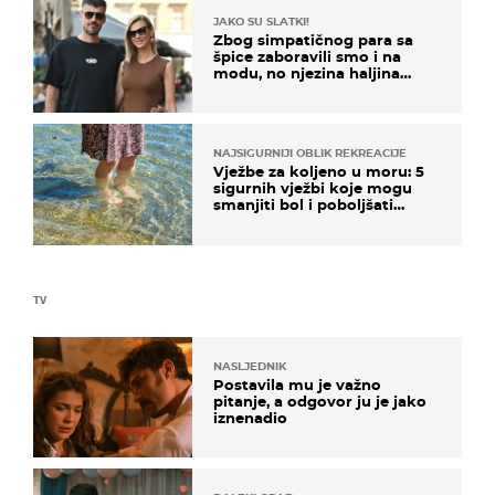
JAKO SU SLATKI!
Zbog simpatičnog para sa
špice zaboravili smo i na
modu, no njezina haljina
itekako nas se dojmila
NAJSIGURNIJI OBLIK REKREACIJE
Vježbe za koljeno u moru: 5
sigurnih vježbi koje mogu
smanjiti bol i poboljšati
pokretljivost
TV
NASLJEDNIK
Postavila mu je važno
pitanje, a odgovor ju je jako
iznenadio