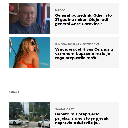
HEROJ
General pobjednik: Gdje i što
31 godinu nakon Oluje radi
general Ante Gotovina?
S MORA POSLALA POZDRAVE
Vruće, vruće! Nives Celzijus u
vatrenom kupaćem malo je
toga prepustila mašti
ZABAVA
SVAKA ČAST
Bahato mu prepriječio
prijelaz, a ono što je pješak
napravio oduševilo je
društvene mreže