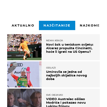
AKTUALNO
NAJČITANIJE
NAJKOMENTI
NEMA KRAJA
Novi šok u teniskom svijetu:
Alcaraz propušta Cincinatti,
hoće li igrati na US Openu?
ODLAZI
Umirovila se jedna od
najboljih skijašica novog
doba
SVE OBJAVIO
VIDEO Australac ošišao
Modrića i pokazao novu
Lukinu frizuru