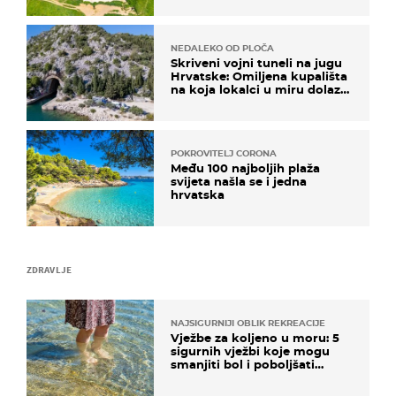
NEDALEKO OD PLOČA
Skriveni vojni tuneli na jugu
Hrvatske: Omiljena kupališta
na koja lokalci u miru dolaze
roniti i skakati u more
POKROVITELJ CORONA
Među 100 najboljih plaža
svijeta našla se i jedna
hrvatska
ZDRAVLJE
NAJSIGURNIJI OBLIK REKREACIJE
Vježbe za koljeno u moru: 5
sigurnih vježbi koje mogu
smanjiti bol i poboljšati
pokretljivost