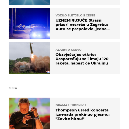
VOZILO SLETJELO S CESTE
UZNEMIRUJUĆE Strašni
prizori nesreće u Zagrebu:
Auto se prepolovio, jedna
osoba poginula
ALARM U KIJEVU
Obavještajac otkrio:
Raspoređuju se i imaju 120
raketa, napast će Ukrajinu
SHOW
DRAMA U ŠIBENIKU
Thompson usred koncerta
iznenada prekinuo pjesmu:
"Zovite hitnu!"