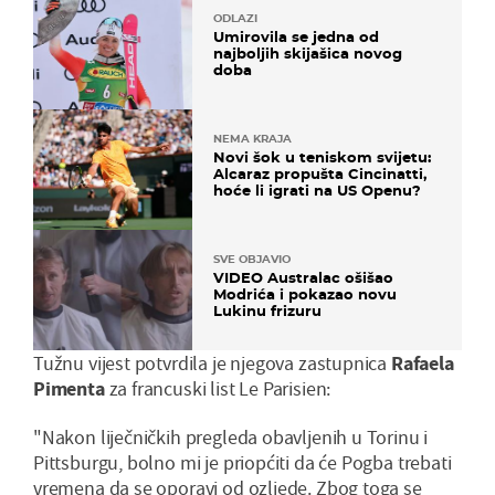
ODLAZI
Umirovila se jedna od
najboljih skijašica novog
doba
NEMA KRAJA
Novi šok u teniskom svijetu:
Alcaraz propušta Cincinatti,
hoće li igrati na US Openu?
SVE OBJAVIO
VIDEO Australac ošišao
Modrića i pokazao novu
Lukinu frizuru
Tužnu vijest potvrdila je njegova zastupnica
Rafaela
Pimenta
za francuski list Le Parisien:
"Nakon liječničkih pregleda obavljenih u Torinu i
Pittsburgu, bolno mi je priopćiti da će Pogba trebati
vremena da se oporavi od ozljede. Zbog toga se