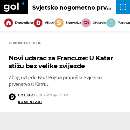
Svjetsko
Svjetsko nogometno prvenstvo 2022
Dnevnik.hr
Vijesti
Showbizz
Lifestyle
Putova
OBNOVIO OZLJEDU
Novi udarac za Francuze: U Katar
stižu bez velike zvijezde
Zbog ozljede Paul Pogba propušta Svjetsko
prvenstvo u Katru.
GOL.HR
31.10.2022 @ 17:42
KOMENTARI