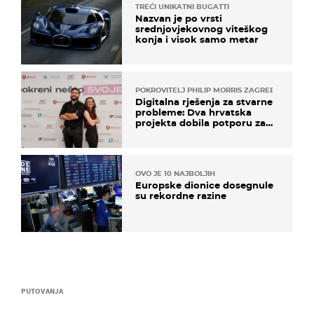
TREĆI UNIKATNI BUGATTI
Nazvan je po vrsti
srednjovjekovnog viteškog
konja i visok samo metar
POKROVITELJ PHILIP MORRIS ZAGREB
Digitalna rješenja za stvarne
probleme: Dva hrvatska
projekta dobila potporu za
razvoj
OVO JE 10 NAJBOLJIH
Europske dionice dosegnule
su rekordne razine
PUTOVANJA