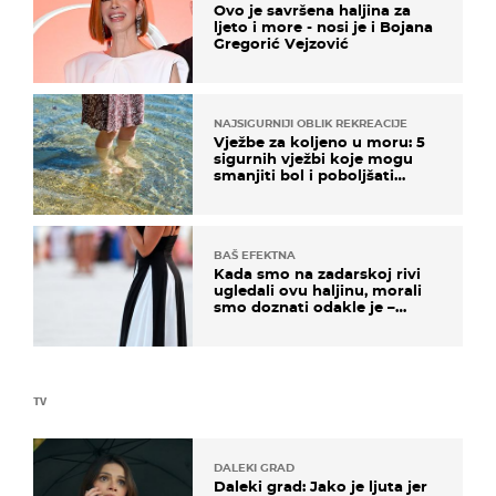
Ovo je savršena haljina za
ljeto i more - nosi je i Bojana
Gregorić Vejzović
NAJSIGURNIJI OBLIK REKREACIJE
Vježbe za koljeno u moru: 5
sigurnih vježbi koje mogu
smanjiti bol i poboljšati
pokretljivost
BAŠ EFEKTNA
Kada smo na zadarskoj rivi
ugledali ovu haljinu, morali
smo doznati odakle je –
košta samo 18 eura
TV
DALEKI GRAD
Daleki grad: Jako je ljuta jer