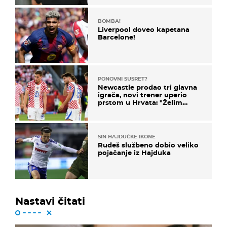
BOMBA!
Liverpool doveo kapetana
Barcelone!
PONOVNI SUSRET?
Newcastle prodao tri glavna
igrača, novi trener uperio
prstom u Hrvata: "Želim
njega!"
SIN HAJDUČKE IKONE
Rudeš službeno dobio veliko
pojačanje iz Hajduka
Nastavi čitati