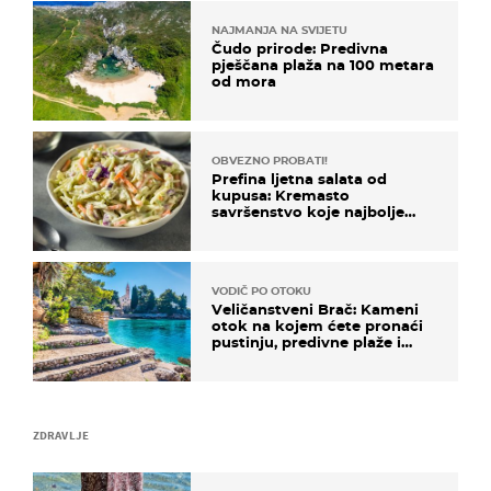
NAJMANJA NA SVIJETU
Čudo prirode: Predivna
pješčana plaža na 100 metara
od mora
OBVEZNO PROBATI!
Prefina ljetna salata od
kupusa: Kremasto
savršenstvo koje najbolje
paše uz pečeno meso
VODIČ PO OTOKU
Veličanstveni Brač: Kameni
otok na kojem ćete pronaći
pustinju, predivne plaže i
uzbudljivu hranu
ZDRAVLJE