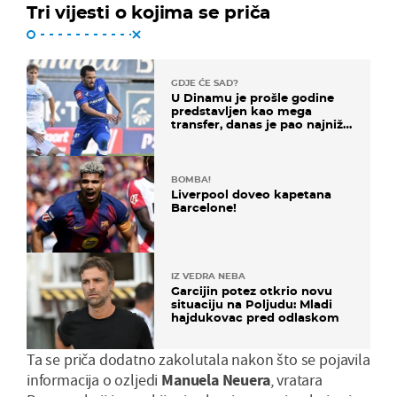
Tri vijesti o kojima se priča
GDJE ĆE SAD?
U Dinamu je prošle godine
predstavljen kao mega
transfer, danas je pao najniže
u karijeri
BOMBA!
Liverpool doveo kapetana
Barcelone!
IZ VEDRA NEBA
Garcijin potez otkrio novu
situaciju na Poljudu: Mladi
hajdukovac pred odlaskom
Ta se priča dodatno zakolutala nakon što se pojavila
informacija o ozljedi
Manuela Neuera
, vratara