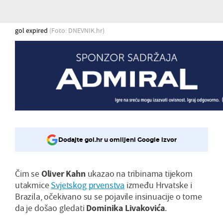
gol expired
(Foto: DNEVNIK.hr)
Dodajte gol.hr u omiljeni Google izvor
Čim se
Oliver Kahn
ukazao na tribinama tijekom
utakmice
Svjetskog prvenstva
između Hrvatske i
Brazila, očekivano su se pojavile insinuacije o tome
da je došao gledati
Dominika Livakovića
.