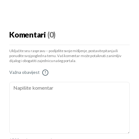
Komentari
(0)
Uključite se u raspravu – podijelite svoje mišljenje, postavite pitanja ili
ponudite svoj pogled na temu. Vaš komentar može potaknuti zanimljiv
dijalog i obogatiti zajednicu našeg portala.
Važna obavijest
!