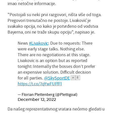
imao netočne informacije.
"Postojali su neki prvi razgovori, ništa više od toga.
Pregovori trenutačno ne postoje. Livaković je
svakako opcija, no kako je potvrđeno od vodstva
Bayerna, oni ne traže skupu opciju", napisao je.
News
#Livakovic
: Due to requests: There
were early stage talks. Nothing else.
There are no negotiations at this stage.
Livakovic is an option but as reported
tonight: Internally the bosses don’t prefer
an expensive solution. Difficult decision
for all parties.
@SkySportDE
🇭🇷
https://t.co/7qYwFUFfFl
— Florian Plettenberg (@Plettigoal)
December 12, 2022
Da našeg reprezentativnog vratara nećemo gledati u