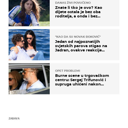
DANAS ŽIVI POVUČENO
Znate li tko je ovo? Kao
dijete ostala je bez oba
roditelja, a onda i bez
milijuna koje je trebala
naslijediti
"KAO DA SU NOVAK ĐOKOVIĆ"
Jedan od najpoznatijih
svjetskih parova stigao na
Jadran, ovakve reakcije
vjerojatno nisu očekivali
OPET PROBLEMI
Burne scene u trgovačkom
centru: Sergej Trifunović i
supruga uhićeni nakon
svađe!
ZABAVA