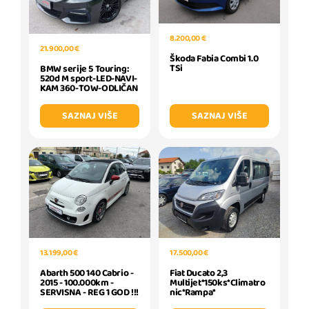
8.200,00 €
21.900,00 €
Škoda Fabia Combi 1.0
TSi
BMW serije 5 Touring:
520d M sport-LED-NAVI-
KAM 360-TOW-ODLIČAN
SAZNAJ VIŠE
SAZNAJ VIŠE
13.199,00 €
17.500,00 €
Abarth 500 140 Cabrio -
Fiat Ducato 2,3
2015 - 100.000km -
Multijet*150ks*Climatro
SERVISNA - REG 1 GOD !!!
nic*Rampa*