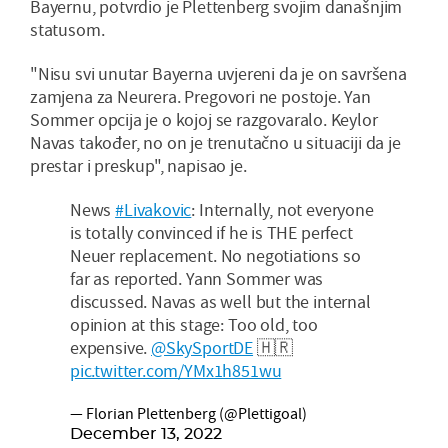
Bayernu, potvrdio je Plettenberg svojim današnjim
statusom.
"Nisu svi unutar Bayerna uvjereni da je on savršena
zamjena za Neurera. Pregovori ne postoje. Yan
Sommer opcija je o kojoj se razgovaralo. Keylor
Navas također, no on je trenutačno u situaciji da je
prestar i preskup", napisao je.
News
#Livakovic
: Internally, not everyone
is totally convinced if he is THE perfect
Neuer replacement. No negotiations so
far as reported. Yann Sommer was
discussed. Navas as well but the internal
opinion at this stage: Too old, too
expensive.
@SkySportDE
🇭🇷
pic.twitter.com/YMx1h851wu
— Florian Plettenberg (@Plettigoal)
December 13, 2022