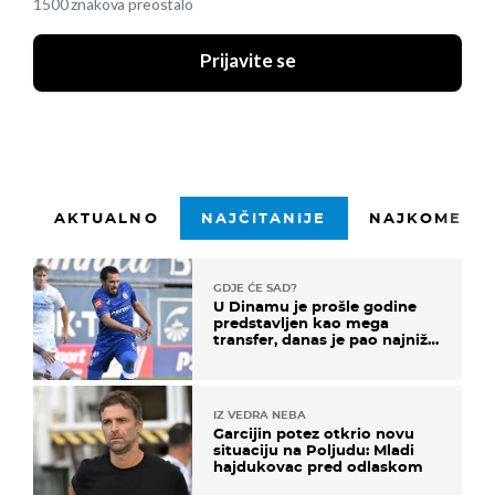
1500 znakova preostalo
Prijavite se
AKTUALNO
NAJČITANIJE
NAJKOMENTI
GDJE ĆE SAD?
U Dinamu je prošle godine
predstavljen kao mega
transfer, danas je pao najniže
u karijeri
IZ VEDRA NEBA
Garcijin potez otkrio novu
situaciju na Poljudu: Mladi
hajdukovac pred odlaskom