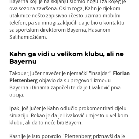
Bayerna koji je na skijanju slomio nogu i za kojeg je
ova sezona završena. Osim toga, Kahn je tijekom
utakmice nešto zapisivao i često uzimao mobilni
telefon, pa su mnogi zaključili da je bio u kontaktu
sa sportskim direktorom Bayerna, Hasanom
Salihamidžićem.
Kahn ga vidi u velikom klubu, ali ne
Bayernu
Također, jučer navečer je njemački "insajder"
Florian
Plettenberg
objavio da su pregovori između
Bayerna i Dinama započeli te da je Livaković prva
opcija.
Ipak, još jučer je Kahn odlučio prokomentirati cijelu
situaciju. Rekao je da je Livakoviću mjesto u velikom
klubu, ali da to neće biti Bayern.
Kasnije je isto potvrdio i Plettenberg priznavši da je