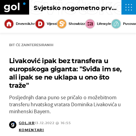
Svjetsko
Svjetsko nogometno prvenstvo 2022
Dnevnik.hr
Vijesti
Showbizz
Lifestyle
Putova
BIT ĆE ZAINTERESIRANIH
Livaković ipak bez transfera u
europskoga giganta: "Sviđa im se,
ali ipak se ne uklapa u ono što
traže"
Posljednjih dana puno se pričalo o možebitnom
transferu hrvatskog vratara Dominika Livakovića u
minhenski Bayern.
GOL.HR
13.12.2022 @ 16:55
KOMENTARI