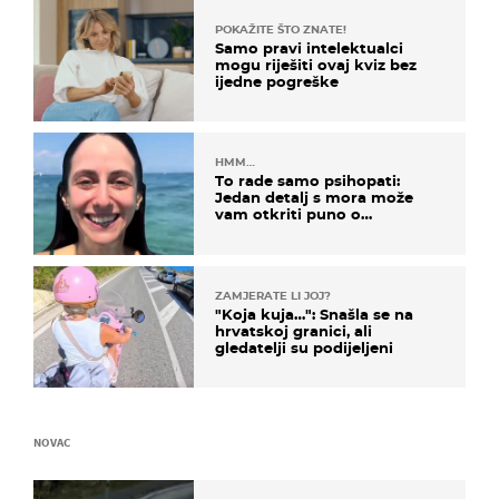
POKAŽITE ŠTO ZNATE!
Samo pravi intelektualci
mogu riješiti ovaj kviz bez
ijedne pogreške
HMM…
To rade samo psihopati:
Jedan detalj s mora može
vam otkriti puno o
prijateljima
ZAMJERATE LI JOJ?
"Koja kuja…": Snašla se na
hrvatskoj granici, ali
gledatelji su podijeljeni
NOVAC