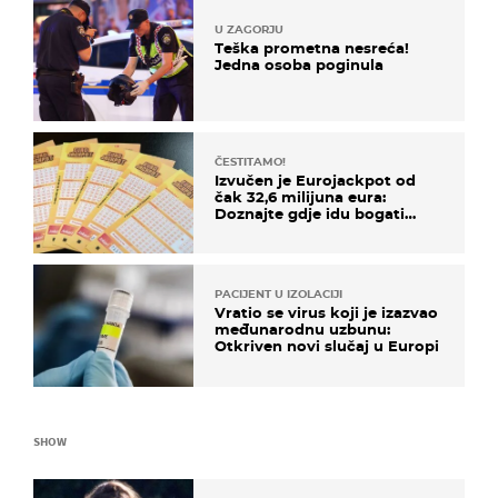
U ZAGORJU
Teška prometna nesreća!
Jedna osoba poginula
ČESTITAMO!
Izvučen je Eurojackpot od
čak 32,6 milijuna eura:
Doznajte gdje idu bogati
dobitci u Hrvatskoj
PACIJENT U IZOLACIJI
Vratio se virus koji je izazvao
međunarodnu uzbunu:
Otkriven novi slučaj u Europi
SHOW