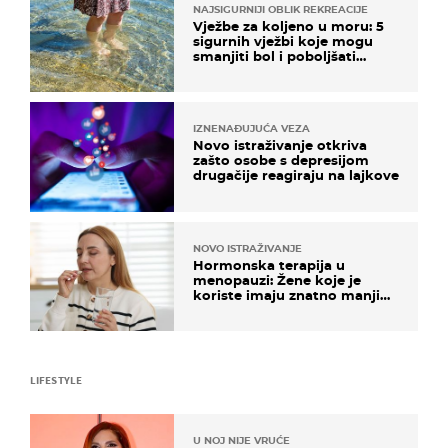
NAJSIGURNIJI OBLIK REKREACIJE
Vježbe za koljeno u moru: 5
sigurnih vježbi koje mogu
smanjiti bol i poboljšati
pokretljivost
IZNENAĐUJUĆA VEZA
Novo istraživanje otkriva
zašto osobe s depresijom
drugačije reagiraju na lajkove
NOVO ISTRAŽIVANJE
Hormonska terapija u
menopauzi: Žene koje je
koriste imaju znatno manji
rizik od ovoga
LIFESTYLE
U NOJ NIJE VRUĆE