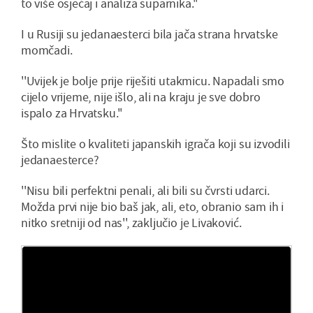
to više osjećaj i analiza suparnika.''
I u Rusiji su jedanaesterci bila jača strana hrvatske
momčadi.
''Uvijek je bolje prije riješiti utakmicu. Napadali smo
cijelo vrijeme, nije išlo, ali na kraju je sve dobro
ispalo za Hrvatsku.''
Što mislite o kvaliteti japanskih igrača koji su izvodili
jedanaesterce?
''Nisu bili perfektni penali, ali bili su čvrsti udarci.
Možda prvi nije bio baš jak, ali, eto, obranio sam ih i
nitko sretniji od nas'', zaključio je Livaković.