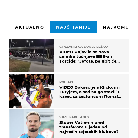
AKTUALNO
NAJČITANIJE
NAJKOMENTI
CIPELARILI GA DOK JE LEŽAO
VIDEO Pojavila se nova
snimka tučnjave BBB-a i
Torcide: "Je*ote, pa ubit će
ga!"
POLJACI...
VIDEO Boksao je s Kličkom i
Furyjem, a sad su ga stavili u
kavez sa šestoricom Roma!
Pogledajte kako je završilo
STIŽE KAPETANU?
Stoper Vatrenih pred
transferom u jedan od
najvećih svjetskih klubova?