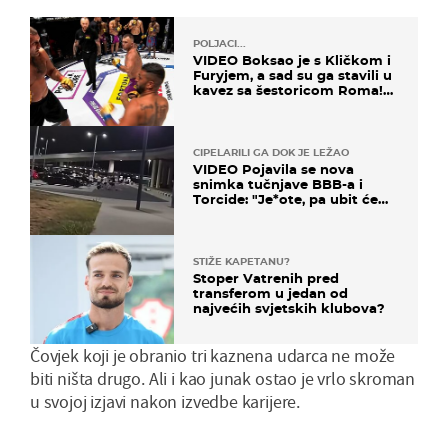
POLJACI...
VIDEO Boksao je s Kličkom i
Furyjem, a sad su ga stavili u
kavez sa šestoricom Roma!
Pogledajte kako je završilo
CIPELARILI GA DOK JE LEŽAO
VIDEO Pojavila se nova
snimka tučnjave BBB-a i
Torcide: "Je*ote, pa ubit će
ga!"
STIŽE KAPETANU?
Stoper Vatrenih pred
transferom u jedan od
najvećih svjetskih klubova?
Čovjek koji je obranio tri kaznena udarca ne može
biti ništa drugo. Ali i kao junak ostao je vrlo skroman
u svojoj izjavi nakon izvedbe karijere.