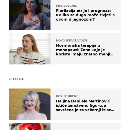
PIŠE LIJEČNIK
Fibrilacija atrija i prognoza:
Koliko se dugo može živjeti s
ovom dijagnozom?
NOVO ISTRAŽIVANJE
Hormonska terapija u
menopauzi: Žene koje je
koriste imaju znatno manji
rizik od ovoga
LIFESTYLE
POPUT SIRENE
Haljina Danijele Martinović
ističe ženstvenu figuru, a
savršena je za večernji izlazak
na moru