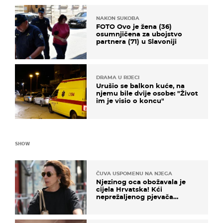
NAKON SUKOBA
FOTO Ovo je žena (36)
osumnjičena za ubojstvo
partnera (71) u Slavoniji
DRAMA U RIJECI
Urušio se balkon kuće, na
njemu bile dvije osobe: "Život
im je visio o koncu"
SHOW
ČUVA USPOMENU NA NJEGA
Njezinog oca obožavala je
cijela Hrvatska! Kći
neprežaljenog pjevača
projurila špicom na dva
kotača