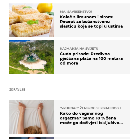
MA, SAVRŠENSTVO!
Kolač s limunom i sirom:
Recept za božanstvenu
slasticu koja se topi u ustima
NAJMANJA NA SVIJETU
Čudo prirode: Predivna
pješčana plaža na 100 metara
od mora
ZDRAVLJE
"VRHUNAC" ŽENSKOG SEKSUALNOG ISKUSTVA
Kako do vaginalnog
orgazma? Samo 18 % žena
može ga doživjeti isključivo
na ovaj način