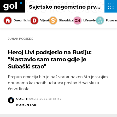
Svjetsko
Svjetsko nogometno prvenstvo 2022
Dnevnik.hr
Vijesti
Showbizz
Lifestyle
Putova
JUNAK POBJEDE
Heroj Livi podsjetio na Rusiju:
"Nastavio sam tamo gdje je
Subašić stao''
Prepun emocija bio je naš vratar nakon što je svojim
obranama kaznenih udaraca poslao Hrvatsku u
četvrtfinale.
GOL.HR
05.12.2022 @ 18:57
KOMENTARI