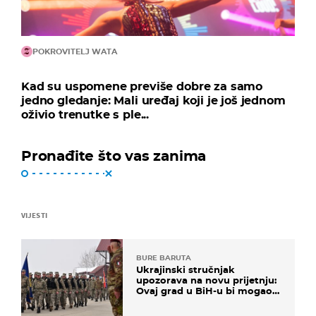
POKROVITELJ WATA
Kad su uspomene previše dobre za samo
jedno gledanje: Mali uređaj koji je još jednom
oživio trenutke s ple...
Pronađite što vas zanima
VIJESTI
BURE BARUTA
Ukrajinski stručnjak
upozorava na novu prijetnju:
Ovaj grad u BiH-u bi mogao
biti žarište