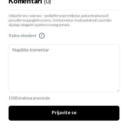
Komentari
(0)
Uključite se u raspravu – podijelite svoje mišljenje, postavite pitanja ili
ponudite svoj pogled na temu. Vaš komentar može potaknuti zanimljiv
dijalog i obogatiti zajednicu našeg portala.
Važna obavijest
!
1500 znakova preostalo
Prijavite se