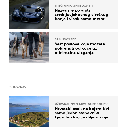
TREĆI UNIKATNI BUGATTI
Nazvan je po vrsti
srednjovjekovnog viteškog
konja i visok samo metar
SAM SVOJ ŠEF
Šest poslova koje možete
pokrenuti od kuće uz
minimalna ulaganja
PUTOVANJA
UŽIVANJE NA "PRIVATNOM" OTOKU
Hrvatski otok na kojem živi
samo jedan stanovnik:
Ljepotan koji je diljem svijeta
poznat po svojem "bijelom
zlatu"