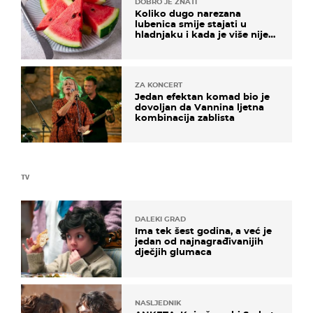
DOBRO JE ZNATI
Koliko dugo narezana
lubenica smije stajati u
hladnjaku i kada je više nije
sigurno jesti?
ZA KONCERT
Jedan efektan komad bio je
dovoljan da Vannina ljetna
kombinacija zablista
TV
DALEKI GRAD
Ima tek šest godina, a već je
jedan od najnagrađivanijih
dječjih glumaca
NASLJEDNIK