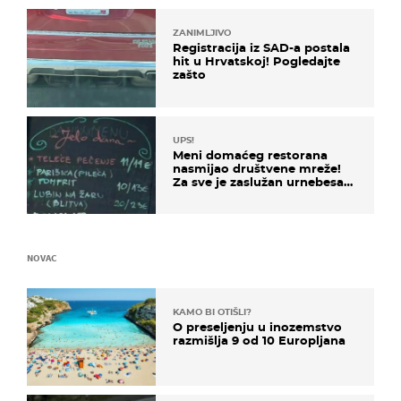
ZANIMLJIVO
Registracija iz SAD-a postala
hit u Hrvatskoj! Pogledajte
zašto
UPS!
Meni domaćeg restorana
nasmijao društvene mreže!
Za sve je zaslužan urnebesan
naziv jela
NOVAC
KAMO BI OTIŠLI?
O preseljenju u inozemstvo
razmišlja 9 od 10 Europljana