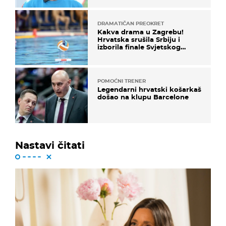
DRAMATIČAN PREOKRET
Kakva drama u Zagrebu!
Hrvatska srušila Srbiju i
izborila finale Svjetskog
prvenstva
POMOĆNI TRENER
Legendarni hrvatski košarkaš
došao na klupu Barcelone
Nastavi čitati