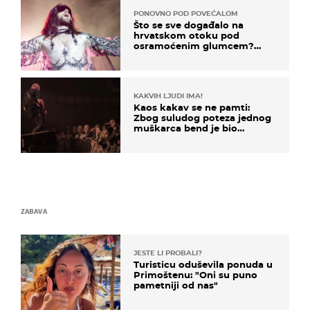
PONOVNO POD POVEĆALOM
Što se sve događalo na
hrvatskom otoku pod
osramoćenim glumcem?
Bizarni prizori i danas
izazivaju nevjericu
KAKVIH LJUDI IMA!
Kaos kakav se ne pamti:
Zbog suludog poteza jednog
muškarca bend je bio
prisiljen prekinuti nastup
ZABAVA
JESTE LI PROBALI?
Turisticu oduševila ponuda u
Primoštenu: "Oni su puno
pametniji od nas"