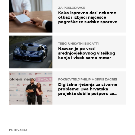
ZA POSLODAVCE
Kako ispravno dati nekome
otkaz i izbjeći najčešće
pogreške te sudske sporove
TREĆI UNIKATNI BUGATTI
Nazvan je po vrsti
srednjovjekovnog viteškog
konja i visok samo metar
POKROVITELJ PHILIP MORRIS ZAGREB
Digitalna rješenja za stvarne
probleme: Dva hrvatska
projekta dobila potporu za
razvoj
PUTOVANJA