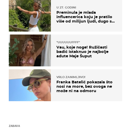
U 27. GODINI
Preminula je mlada
influencerica koju je pratilo
više od milijun ljudi, dugo se
borila s opakom bolešću
"UUUUUUFFFF"
Vau, koje noge! Ružičasti
badić istaknuo je najbolje
adute Maje Šuput
VRLO ZANIMLJIVO!
Franka Batelić pokazala što
nosi na more, bez ovoga ne
može ni na odmoru
ZABAVA