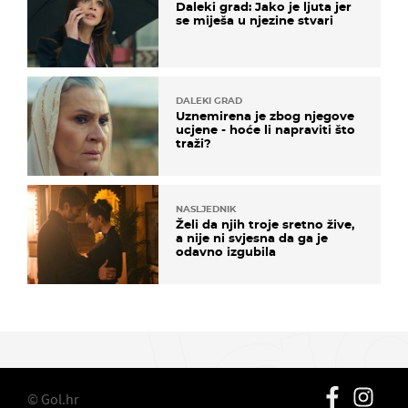
Daleki grad: Jako je ljuta jer
se miješa u njezine stvari
DALEKI GRAD
Uznemirena je zbog njegove
ucjene - hoće li napraviti što
traži?
NASLJEDNIK
Želi da njih troje sretno žive,
a nije ni svjesna da ga je
odavno izgubila
© Gol.hr