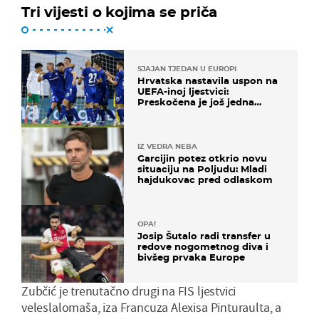
Tri vijesti o kojima se priča
SJAJAN TJEDAN U EUROPI
Hrvatska nastavila uspon na
UEFA-inoj ljestvici:
Preskočena je još jedna
država
IZ VEDRA NEBA
Garcijin potez otkrio novu
situaciju na Poljudu: Mladi
hajdukovac pred odlaskom
OPA!
Josip Šutalo radi transfer u
redove nogometnog diva i
bivšeg prvaka Europe
Zubčić je trenutačno drugi na FIS ljestvici
veleslalomaša, iza Francuza Alexisa Pinturaulta, a