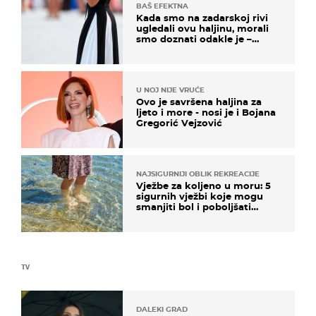
BAŠ EFEKTNA
Kada smo na zadarskoj rivi
ugledali ovu haljinu, morali
smo doznati odakle je –
košta samo 18 eura
U NOJ NIJE VRUĆE
Ovo je savršena haljina za
ljeto i more - nosi je i Bojana
Gregorić Vejzović
NAJSIGURNIJI OBLIK REKREACIJE
Vježbe za koljeno u moru: 5
sigurnih vježbi koje mogu
smanjiti bol i poboljšati
pokretljivost
TV
DALEKI GRAD