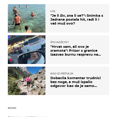
LOL
"Je li živ, zna li se?": Snimka s
Jadrana postala hit, radi li i
vaš muž ovo?
ŠTO KAŽETE?
"Hrvat sam, ali ovo je
sramota": Prizor s granice
izazvao burnu raspravu na
društvenim mrežama
KAO IZ PIŠTOLJA
Dobacila komentar trudnici
bez noge, a muž ispalio
odgovor kao da je samo
čekao…
NOVAC