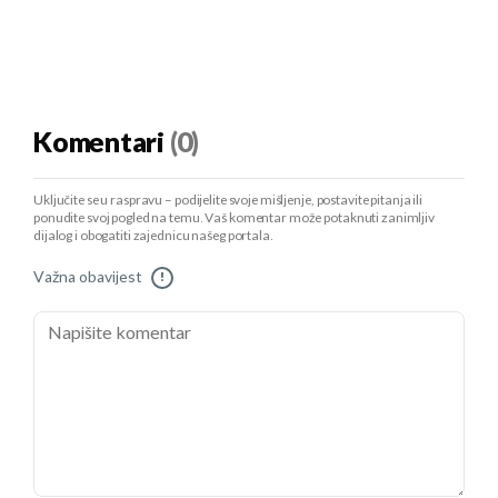
Komentari
(0)
Uključite se u raspravu – podijelite svoje mišljenje, postavite pitanja ili
ponudite svoj pogled na temu. Vaš komentar može potaknuti zanimljiv
dijalog i obogatiti zajednicu našeg portala.
Važna obavijest
!