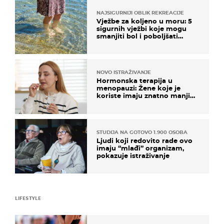
NAJSIGURNIJI OBLIK REKREACIJE
Vježbe za koljeno u moru: 5
sigurnih vježbi koje mogu
smanjiti bol i poboljšati
pokretljivost
NOVO ISTRAŽIVANJE
Hormonska terapija u
menopauzi: Žene koje je
koriste imaju znatno manji
rizik od ovoga
STUDIJA NA GOTOVO 1.900 OSOBA
Ljudi koji redovito rade ovo
imaju “mlađi” organizam,
pokazuje istraživanje
LIFESTYLE