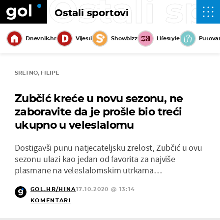
Ostali sp
Ostali sportovi
Dnevnik.hr
Vijesti
Showbizz
Lifestyle
Putova
SRETNO, FILIPE
Zubčić kreće u novu sezonu, ne
zaboravite da je prošle bio treći
ukupno u veleslalomu
Dostigavši punu natjecateljsku zrelost, Zubčić u ovu
sezonu ulazi kao jedan od favorita za najviše
plasmane na veleslalomskim utrkama…
GOL.HR/HINA
17.10.2020 @ 13:14
KOMENTARI