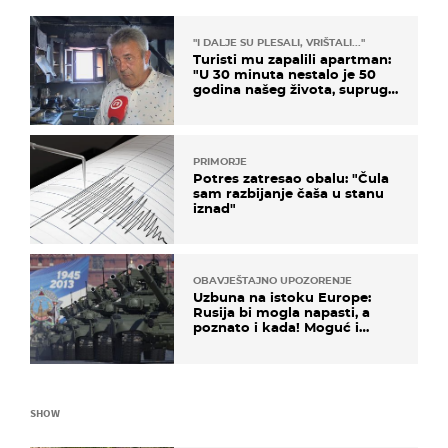
"I DALJE SU PLESALI, VRIŠTALI..."
Turisti mu zapalili apartman:
"U 30 minuta nestalo je 50
godina našeg života, supruga
i ja ne možemo oka sklopiti"
PRIMORJE
Potres zatresao obalu: "Čula
sam razbijanje čaša u stanu
iznad"
OBAVJEŠTAJNO UPOZORENJE
Uzbuna na istoku Europe:
Rusija bi mogla napasti, a
poznato i kada! Moguć i
kopneni upad u članicu
NATO-a
SHOW