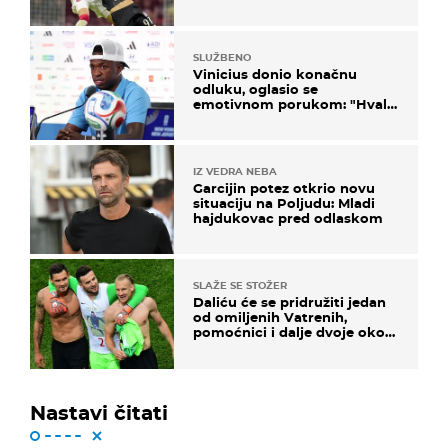
SLUŽBENO
Vinicius donio konačnu
odluku, oglasio se
emotivnom porukom: "Hvala
vam svima"
IZ VEDRA NEBA
Garcijin potez otkrio novu
situaciju na Poljudu: Mladi
hajdukovac pred odlaskom
SLAŽE SE STOŽER
Daliću će se pridružiti jedan
od omiljenih Vatrenih,
pomoćnici i dalje dvoje oko
ponude
Nastavi čitati