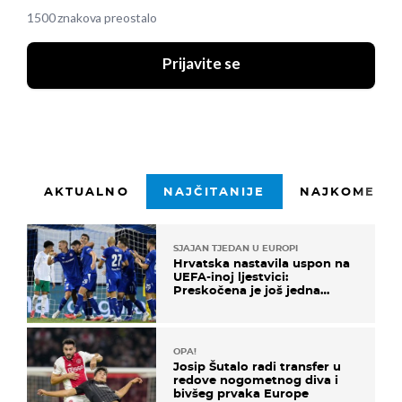
1500 znakova preostalo
Prijavite se
AKTUALNO
NAJČITANIJE
NAJKOMENTI
SJAJAN TJEDAN U EUROPI
Hrvatska nastavila uspon na
UEFA-inoj ljestvici:
Preskočena je još jedna
država
OPA!
Josip Šutalo radi transfer u
redove nogometnog diva i
bivšeg prvaka Europe