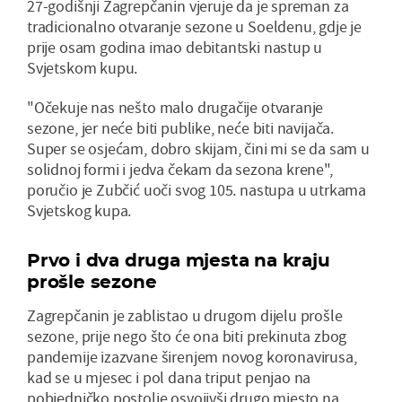
27-godišnji Zagrepčanin vjeruje da je spreman za
tradicionalno otvaranje sezone u Soeldenu, gdje je
prije osam godina imao debitantski nastup u
Svjetskom kupu.
"Očekuje nas nešto malo drugačije otvaranje
sezone, jer neće biti publike, neće biti navijača.
Super se osjećam, dobro skijam, čini mi se da sam u
solidnoj formi i jedva čekam da sezona krene",
poručio je Zubčić uoči svog 105. nastupa u utrkama
Svjetskog kupa.
Prvo i dva druga mjesta na kraju
prošle sezone
Zagrepčanin je zablistao u drugom dijelu prošle
sezone, prije nego što će ona biti prekinuta zbog
pandemije izazvane širenjem novog koronavirusa,
kad se u mjesec i pol dana triput penjao na
pobjedničko postolje osvojivši drugo mjesto na