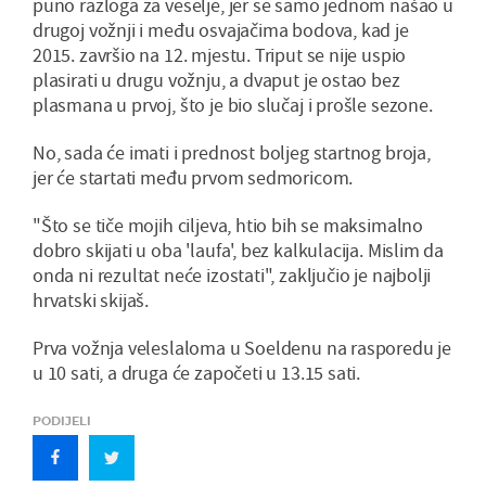
puno razloga za veselje, jer se samo jednom našao u
drugoj vožnji i među osvajačima bodova, kad je
2015. završio na 12. mjestu. Triput se nije uspio
plasirati u drugu vožnju, a dvaput je ostao bez
plasmana u prvoj, što je bio slučaj i prošle sezone.
No, sada će imati i prednost boljeg startnog broja,
jer će startati među prvom sedmoricom.
"Što se tiče mojih ciljeva, htio bih se maksimalno
dobro skijati u oba 'laufa', bez kalkulacija. Mislim da
onda ni rezultat neće izostati", zaključio je najbolji
hrvatski skijaš.
Prva vožnja veleslaloma u Soeldenu na rasporedu je
u 10 sati, a druga će započeti u 13.15 sati.
PODIJELI