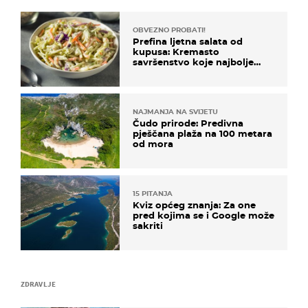
OBVEZNO PROBATI!
Prefina ljetna salata od
kupusa: Kremasto
savršenstvo koje najbolje
paše uz pečeno meso
NAJMANJA NA SVIJETU
Čudo prirode: Predivna
pješčana plaža na 100 metara
od mora
15 PITANJA
Kviz općeg znanja: Za one
pred kojima se i Google može
sakriti
ZDRAVLJE