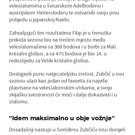
veleslalomima u švicarskom Adelbodenu i
austrijskom Hinterstoderu te ostvarivši svoju prvu
pobjedu u japanskoj Naebi.
Zahvaljujući tim rezultatima Filip je u trenutku
prekida sezone bio na trećem mjestu među
veleslalomašima sa 368 bodova i u borbi za Mali
kristalni globus, a sa 475 bodova je bio 14. u
redoslijedu za Veliki kristalni globus.
Dostigavši punu natjecateljsku zrelost, Zubčić u ovu
sezonu ulazi kao jedan od favorita za najviše
plasmane na veleslalomskim utrkama, a svoju
skijašku svestranost će moći i dalje dokazivati i u
slalomu.
''Idem maksimalno u obje vožnje''
Dosadašnji nastupi u Soeldenu Zubčiću nisu donijeli