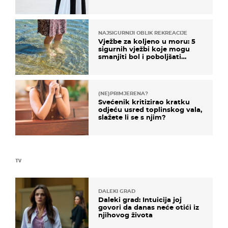
košta samo 18 eura
NAJSIGURNIJI OBLIK REKREACIJE
Vježbe za koljeno u moru: 5
sigurnih vježbi koje mogu
smanjiti bol i poboljšati
pokretljivost
(NE)PRIMJERENA?
Svećenik kritizirao kratku
odjeću usred toplinskog vala,
slažete li se s njim?
TV
DALEKI GRAD
Daleki grad: Intuicija joj
govori da danas neće otići iz
njihovog života