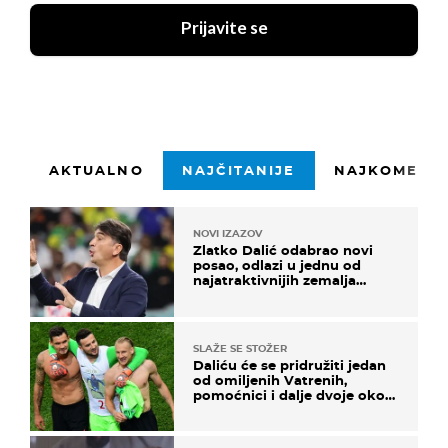
Prijavite se
AKTUALNO
NAJČITANIJE
NAJKOMENTI
NOVI IZAZOV
Zlatko Dalić odabrao novi
posao, odlazi u jednu od
najatraktivnijih zemalja
svijeta
SLAŽE SE STOŽER
Daliću će se pridružiti jedan
od omiljenih Vatrenih,
pomoćnici i dalje dvoje oko
ponude