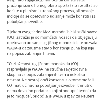
praćenje razine hemoglobina sportaša, a rezultati se
koriste u planiranju trenažnog procesa, ali postoje
indicije da se opetovano udisanje može koristiti i za
poboljšanje izvedbe.
Tijekom ovog tjedna Međunarodni biciklistički savez
(UCI) zatražio je od momčadi i vozača da izbjegavaju
opetovano udisanje ugljičnog monoksida te pozvala
WADA-u da zauzme stav o korištenju plina koji nije
na popisu zabranjenih tvari.
"O izloženosti ugljičnom monoksidu (CO)
raspravljala je WADA-ina stručna savjetodavna
skupina za popis zabranjenih tvari u nekoliko
navrata. Ne postoji opći konsenzus o tome može li
CO imati učinak na poboljšanje izvedbe i trenutno
nema dovoljno podataka koji bi poduprli tvrdnju da
je to moguće", priopćila je WADA u izjavi za Reuters.