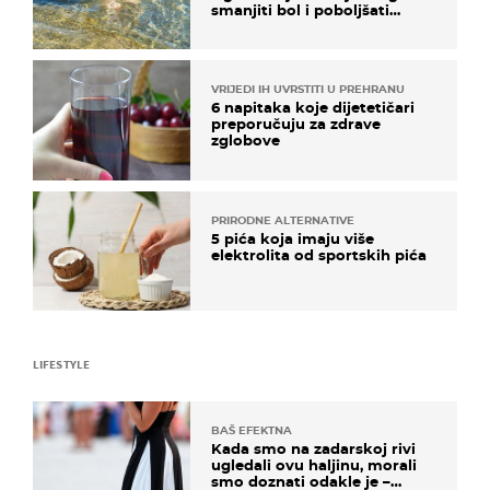
smanjiti bol i poboljšati
pokretljivost
VRIJEDI IH UVRSTITI U PREHRANU
6 napitaka koje dijetetičari
preporučuju za zdrave
zglobove
PRIRODNE ALTERNATIVE
5 pića koja imaju više
elektrolita od sportskih pića
LIFESTYLE
BAŠ EFEKTNA
Kada smo na zadarskoj rivi
ugledali ovu haljinu, morali
smo doznati odakle je –