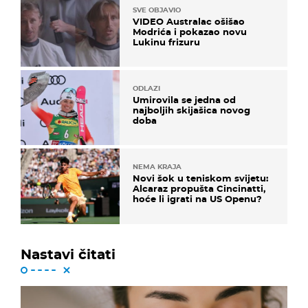
SVE OBJAVIO
VIDEO Australac ošišao
Modrića i pokazao novu
Lukinu frizuru
ODLAZI
Umirovila se jedna od
najboljih skijašica novog
doba
NEMA KRAJA
Novi šok u teniskom svijetu:
Alcaraz propušta Cincinatti,
hoće li igrati na US Openu?
Nastavi čitati