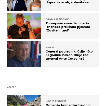
dopratio očuh, a slavilo se uz
Olivera i Rozgu
DRAMA U ŠIBENIKU
Thompson usred koncerta
iznenada prekinuo pjesmu:
"Zovite hitnu!"
HEROJ
General pobjednik: Gdje i što
31 godinu nakon Oluje radi
general Ante Gotovina?
ZABAVA
KAO IZ PIŠTOLJA
Dobacila komentar trudnici