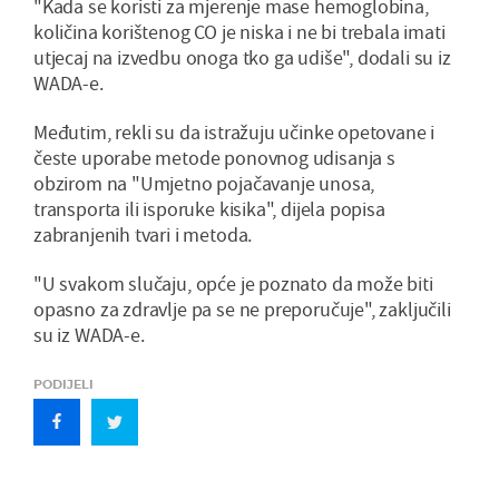
"Kada se koristi za mjerenje mase hemoglobina,
količina korištenog CO je niska i ne bi trebala imati
utjecaj na izvedbu onoga tko ga udiše", dodali su iz
WADA-e.
Međutim, rekli su da istražuju učinke opetovane i
česte uporabe metode ponovnog udisanja s
obzirom na "Umjetno pojačavanje unosa,
transporta ili isporuke kisika", dijela popisa
zabranjenih tvari i metoda.
"U svakom slučaju, opće je poznato da može biti
opasno za zdravlje pa se ne preporučuje", zaključili
su iz WADA-e.
PODIJELI