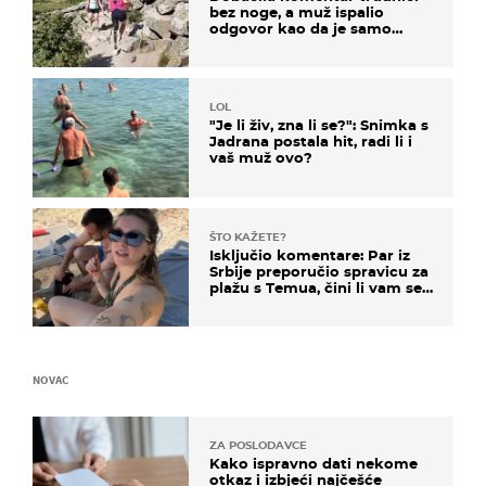
bez noge, a muž ispalio
odgovor kao da je samo
čekao…
LOL
"Je li živ, zna li se?": Snimka s
Jadrana postala hit, radi li i
vaš muž ovo?
ŠTO KAŽETE?
Isključio komentare: Par iz
Srbije preporučio spravicu za
plažu s Temua, čini li vam se
ovo sigurnim?
NOVAC
ZA POSLODAVCE
Kako ispravno dati nekome
otkaz i izbjeći najčešće