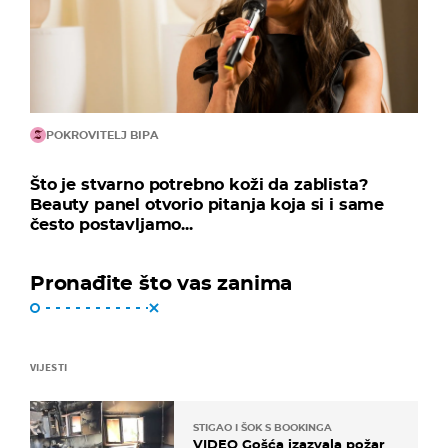
POKROVITELJ BIPA
Što je stvarno potrebno koži da zablista?
Beauty panel otvorio pitanja koja si i same
često postavljamo...
Pronađite što vas zanima
VIJESTI
STIGAO I ŠOK S BOOKINGA
VIDEO Gošća izazvala požar