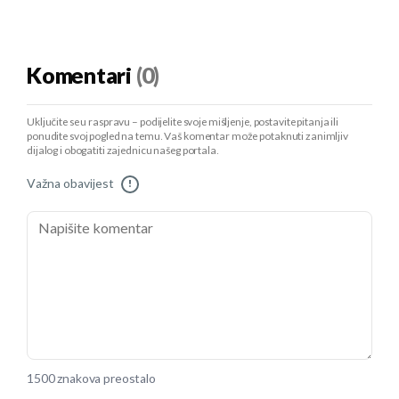
Komentari
(0)
Uključite se u raspravu – podijelite svoje mišljenje, postavite pitanja ili
ponudite svoj pogled na temu. Vaš komentar može potaknuti zanimljiv
dijalog i obogatiti zajednicu našeg portala.
Važna obavijest
!
1500 znakova preostalo