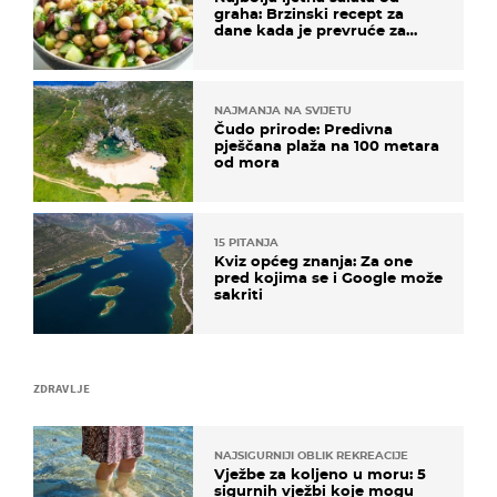
graha: Brzinski recept za
dane kada je prevruće za
kuhanje
NAJMANJA NA SVIJETU
Čudo prirode: Predivna
pješčana plaža na 100 metara
od mora
15 PITANJA
Kviz općeg znanja: Za one
pred kojima se i Google može
sakriti
ZDRAVLJE
NAJSIGURNIJI OBLIK REKREACIJE
Vježbe za koljeno u moru: 5
sigurnih vježbi koje mogu