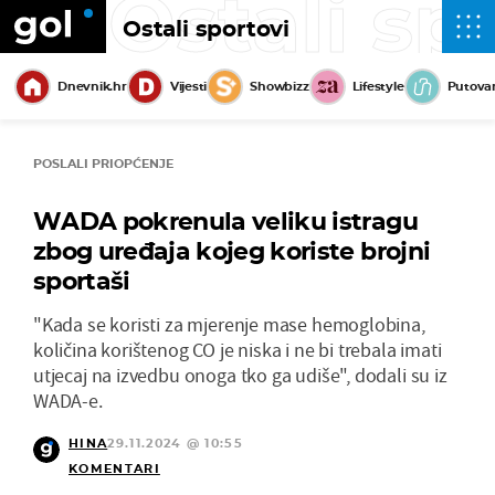
Ostali sp
Ostali sportovi
Dnevnik.hr
Vijesti
Showbizz
Lifestyle
Putova
POSLALI PRIOPĆENJE
WADA pokrenula veliku istragu
zbog uređaja kojeg koriste brojni
sportaši
"Kada se koristi za mjerenje mase hemoglobina,
količina korištenog CO je niska i ne bi trebala imati
utjecaj na izvedbu onoga tko ga udiše", dodali su iz
WADA-e.
HINA
29.11.2024 @ 10:55
KOMENTARI