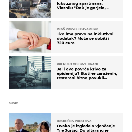
luksuznog apartmana.
Vlasnik: "Dok je gorjelo,
smijali su se, pili i pokazivali
mi srednji prst"
IMAŠ PRAVO, OSTVARI GA!
Tko ima pravo na inkluzivni
dodatak? Može se dobiti i
720 eura
KRENULO OD BRZE HRANE
Je li ovo povrće krivo za
epidemiju? Stotine zaraženih,
restorani hitno povukli
proizvod
SHOW
RASKOŠNA PROSLAVA
Ovako je izgledalo vjenčanje
Tije Jurčić: Do oltara ju je