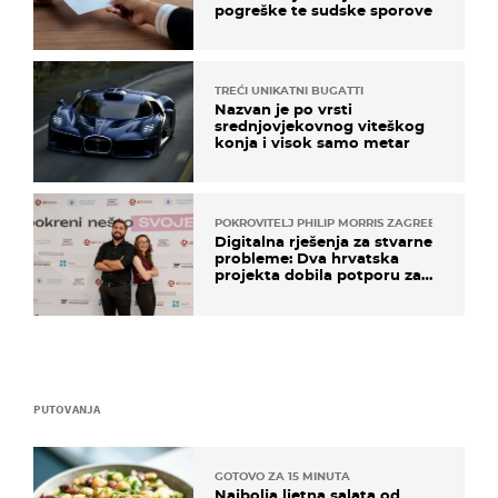
pogreške te sudske sporove
TREĆI UNIKATNI BUGATTI
Nazvan je po vrsti
srednjovjekovnog viteškog
konja i visok samo metar
POKROVITELJ PHILIP MORRIS ZAGREB
Digitalna rješenja za stvarne
probleme: Dva hrvatska
projekta dobila potporu za
razvoj
PUTOVANJA
GOTOVO ZA 15 MINUTA
Najbolja ljetna salata od