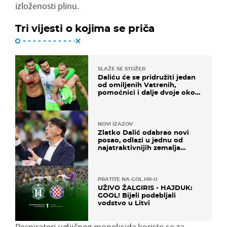
izloženosti plinu.
Tri vijesti o kojima se priča
SLAŽE SE STOŽER
Daliću će se pridružiti jedan
od omiljenih Vatrenih,
pomoćnici i dalje dvoje oko
ponude
NOVI IZAZOV
Zlatko Dalić odabrao novi
posao, odlazi u jednu od
najatraktivnijih zemalja
svijeta
PRATITE NA GOL.HR-U
UŽIVO ŽALGIRIS - HAJDUK:
GOOL! Bijeli podebljali
vodstvo u Litvi
Respiratori ugljičnog monoksida koriste se za