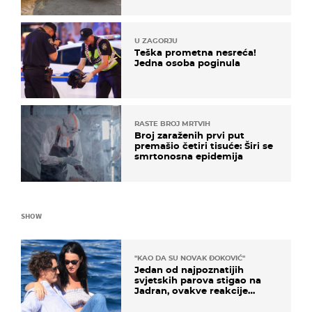
U ZAGORJU
Teška prometna nesreća!
Jedna osoba poginula
RASTE BROJ MRTVIH
Broj zaraženih prvi put
premašio četiri tisuće: Širi se
smrtonosna epidemija
SHOW
"KAO DA SU NOVAK ĐOKOVIĆ"
Jedan od najpoznatijih
svjetskih parova stigao na
Jadran, ovakve reakcije
vjerojatno nisu očekivali