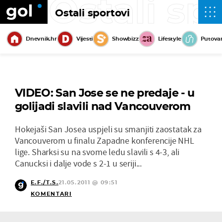
Ostali sp
Ostali sportovi
Dnevnik.hr
Vijesti
Showbizz
Lifestyle
Putova
VIDEO: San Jose se ne predaje - u
golijadi slavili nad Vancouverom
Hokejaši San Josea uspjeli su smanjiti zaostatak za
Vancouverom u finalu Zapadne konferencije NHL
lige. Sharksi su na svome ledu slavili s 4-3, ali
Canucksi i dalje vode s 2-1 u seriji...
E.F./T.S.
21.05.2011 @ 09:51
KOMENTARI