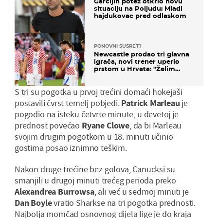
Garcijin potez otkrio novu
situaciju na Poljudu: Mladi
hajdukovac pred odlaskom
PONOVNI SUSRET?
Newcastle prodao tri glavna
igrača, novi trener uperio
prstom u Hrvata: "Želim
njega!"
S tri su pogotka u prvoj trećini domaći hokejaši
postavili čvrst temelj pobjedi.
Patrick Marleau
je
pogodio na isteku četvrte minute, u devetoj je
prednost povećao
Ryane Clowe
, da bi Marleau
svojim drugim pogotkom u 18. minuti učinio
gostima posao iznimno teškim.
Nakon druge trećine bez golova, Canucksi su
smanjili u drugoj minuti trećeg perioda preko
Alexandrea Burrowsa
, ali već u sedmoj minuti je
Dan Boyle
vratio Sharkse na tri pogotka prednosti.
Najbolja momčad osnovnog dijela lige je do kraja