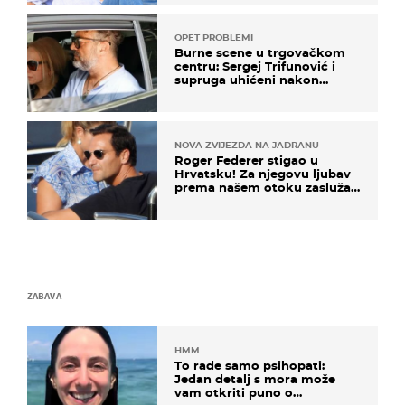
OPET PROBLEMI
Burne scene u trgovačkom
centru: Sergej Trifunović i
supruga uhićeni nakon
svađe!
NOVA ZVIJEZDA NA JADRANU
Roger Federer stigao u
Hrvatsku! Za njegovu ljubav
prema našem otoku zaslužan
je jedan poznati Hrvat
ZABAVA
HMM…
To rade samo psihopati:
Jedan detalj s mora može
vam otkriti puno o