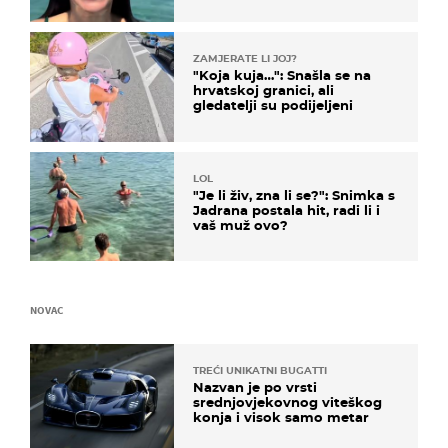
prijateljima
ZAMJERATE LI JOJ?
"Koja kuja…": Snašla se na
hrvatskoj granici, ali
gledatelji su podijeljeni
LOL
"Je li živ, zna li se?": Snimka s
Jadrana postala hit, radi li i
vaš muž ovo?
NOVAC
TREĆI UNIKATNI BUGATTI
Nazvan je po vrsti
srednjovjekovnog viteškog
konja i visok samo metar