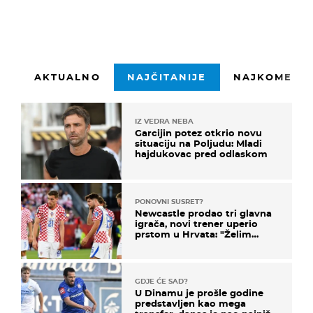
AKTUALNO
NAJČITANIJE
NAJKOMENTI
IZ VEDRA NEBA
Garcijin potez otkrio novu
situaciju na Poljudu: Mladi
hajdukovac pred odlaskom
PONOVNI SUSRET?
Newcastle prodao tri glavna
igrača, novi trener uperio
prstom u Hrvata: "Želim
njega!"
GDJE ĆE SAD?
U Dinamu je prošle godine
predstavljen kao mega