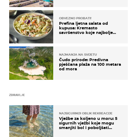
uzbudljivu hranu
OBVEZNO PROBATI!
Prefina ljetna salata od
kupusa: Kremasto
savršenstvo koje najbolje
paše uz pečeno meso
NAJMANJA NA SVIJETU
Čudo prirode: Predivna
pješčana plaža na 100 metara
od mora
ZDRAVLJE
NAJSIGURNIJI OBLIK REKREACIJE
Vježbe za koljeno u moru: 5
sigurnih vježbi koje mogu
smanjiti bol i poboljšati
pokretljivost