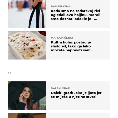
BAŠ EFEKTNA
Kada smo na zadarskoj rivi
ugledali ovu haljinu, morali
smo doznati odakle je –
košta samo 18 eura
MA, SAVRŠENO!
Kultni kolač postao je
sladoled, tako ga lako
možete napraviti sami
TV
DALEKI GRAD
Daleki grad: Jako je ljuta jer
se miješa u njezine stvari