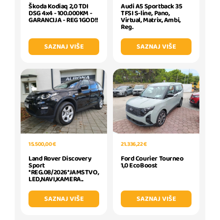
Škoda Kodiaq 2,0 TDI
Audi A5 Sportback 35
DSG 4x4 - 100.000KM -
TFSI S-line, Pano,
GARANCIJA - REG 1GOD!!
Virtual, Matrix, Ambi,
Reg.
SAZNAJ VIŠE
SAZNAJ VIŠE
15.500,00 €
21.336,22 €
Land Rover Discovery
Ford Courier Tourneo
Sport
1,0 EcoBoost
*REG.08/2026*JAMSTVO,
LED,NAVI,KAMERA..
SAZNAJ VIŠE
SAZNAJ VIŠE