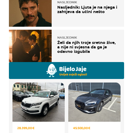
NASLJEDNIK
Nasljednik: Ljuta je na njega i
zahtjeva da učini nešto
NASLJEDNIK
Želi da njih troje sretno žive,
a nije ni svjesna da ga je
odavno izgubila
28.399,00 €
45.500,00 €