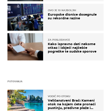
OVO JE 10 NAJBOLJIH
Europske dionice dosegnule
su rekordne razine
ZA POSLODAVCE
Kako ispravno dati nekome
otkaz i izbjeći najčešće
pogreške te sudske sporove
PUTOVANJA
VODIČ PO OTOKU
Veličanstveni Brač: Kameni
otok na kojem ćete pronaći
pustinju, predivne plaže i