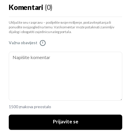
Komentari
(0)
Uključite se u raspravu – podijelite svoje mišljenje, postavite pitanja ili
ponudite svoj pogled na temu. Vaš komentar može potaknuti zanimljiv
dijalog i obogatiti zajednicu našeg portala.
Važna obavijest
!
1500 znakova preostalo
Prijavite se