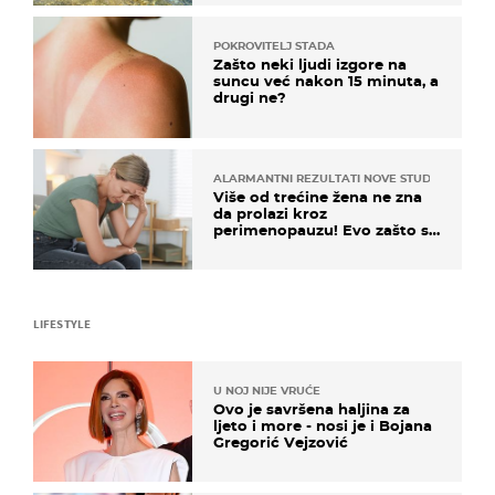
POKROVITELJ STADA
Zašto neki ljudi izgore na
suncu već nakon 15 minuta, a
drugi ne?
ALARMANTNI REZULTATI NOVE STUDIJE
Više od trećine žena ne zna
da prolazi kroz
perimenopauzu! Evo zašto su
simptomi toliko zbunjujući
LIFESTYLE
U NOJ NIJE VRUĆE
Ovo je savršena haljina za
ljeto i more - nosi je i Bojana
Gregorić Vejzović