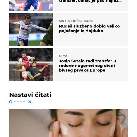
transfer, danas je pao najniže
u karijeri
SIN HAJDUČKE IKONE
Rudeš službeno dobio veliko
pojačanje iz Hajduka
OPA!
Josip Šutalo radi transfer u
redove nogometnog diva i
bivšeg prvaka Europe
Nastavi čitati