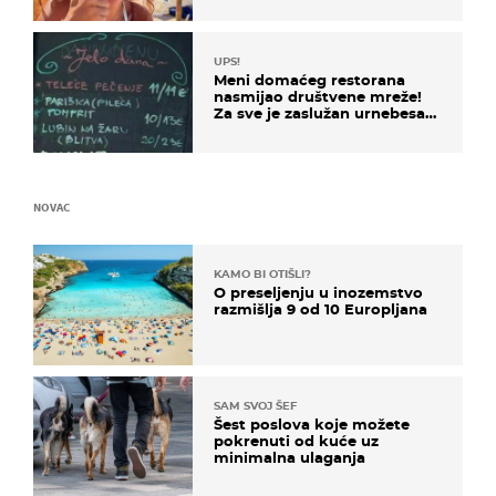
UPS!
Meni domaćeg restorana
nasmijao društvene mreže!
Za sve je zaslužan urnebesan
naziv jela
NOVAC
KAMO BI OTIŠLI?
O preseljenju u inozemstvo
razmišlja 9 od 10 Europljana
SAM SVOJ ŠEF
Šest poslova koje možete
pokrenuti od kuće uz
minimalna ulaganja