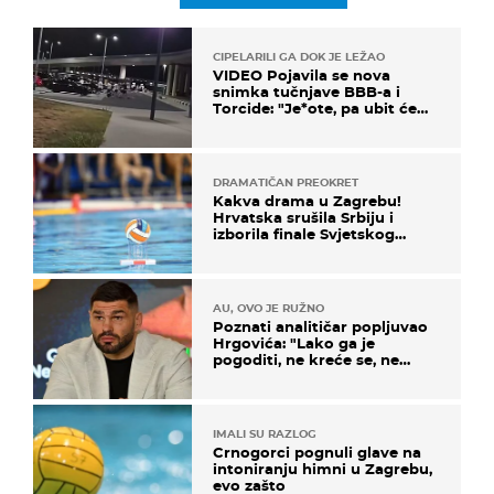
CIPELARILI GA DOK JE LEŽAO
VIDEO Pojavila se nova
snimka tučnjave BBB-a i
Torcide: "Je*ote, pa ubit će
ga!"
DRAMATIČAN PREOKRET
Kakva drama u Zagrebu!
Hrvatska srušila Srbiju i
izborila finale Svjetskog
prvenstva
AU, OVO JE RUŽNO
Poznati analitičar popljuvao
Hrgovića: "Lako ga je
pogoditi, ne kreće se, ne
koristi noge..."
IMALI SU RAZLOG
Crnogorci pognuli glave na
intoniranju himni u Zagrebu,
evo zašto