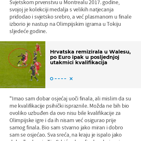
Svjetskom prvenstvu u Montrealu 2017. godine,
svojoj je kolekciji medalja s velikih natjecanja
pridodao i svjetsko srebro, a već plasmanom u finale
izborio je nastup na Olimpijskim igrama u Tokiju
sljedeće godine.
Hrvatska remizirala u Walesu,
po Euro ipak u posljednjoj
utakmici kvalifikacija
"Imao sam dobar osjećaj uoči finala, ali mislim da su
me kvalifikacije psihički ispraznile. Možda ne bih bio
ovoliko uzbuđen da ovo nisu bile kvalifikacije za
Olimpijske igre i da ih nisam već osigurao prije
samog finala. Bio sam stvarno jako miran i dobro
sam se osjećao. Sva sreća, na kraju je ispalo jako