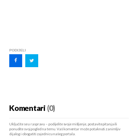
PODIJELI
Komentari
(0)
Uključite se u raspravu – podijelite svoje mišljenje, postavite pitanja ili
ponudite svoj pogled na temu. Vaš komentar može potaknuti zanimljiv
dijalog i obogatiti zajednicu našeg portala.