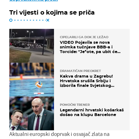
Tri vijesti o kojima se priča
CIPELARILI GA DOK JE LEŽAO
VIDEO Pojavila se nova
snimka tučnjave BBB-a i
Torcide: "Je*ote, pa ubit će
ga!"
DRAMATIČAN PREOKRET
Kakva drama u Zagrebu!
Hrvatska srušila Srbiju i
izborila finale Svjetskog
prvenstva
POMOĆNI TRENER
Legendarni hrvatski košarkaš
došao na klupu Barcelone
Aktualni europski doprvak i osvajač zlata na