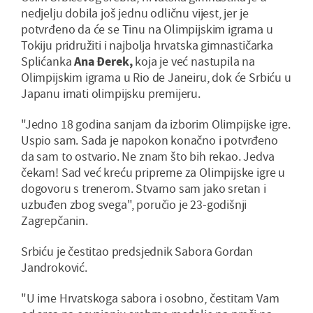
nedjelju dobila još jednu odličnu vijest, jer je
potvrđeno da će se Tinu na Olimpijskim igrama u
Tokiju pridružiti i najbolja hrvatska gimnastičarka
Splićanka
Ana Đerek,
koja je već nastupila na
Olimpijskim igrama u Rio de Janeiru, dok će Srbiću u
Japanu imati olimpijsku premijeru.
"Jedno 18 godina sanjam da izborim Olimpijske igre.
Uspio sam. Sada je napokon konačno i potvrđeno
da sam to ostvario. Ne znam što bih rekao. Jedva
čekam! Sad već kreću pripreme za Olimpijske igre u
dogovoru s trenerom. Stvarno sam jako sretan i
uzbuđen zbog svega", poručio je 23-godišnji
Zagrepčanin.
Srbiću je čestitao predsjednik Sabora Gordan
Jandroković.
"U ime Hrvatskoga sabora i osobno, čestitam Vam