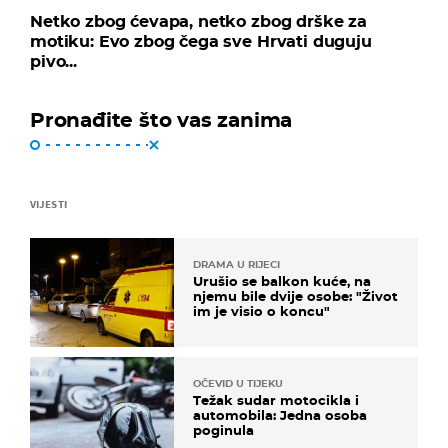
Netko zbog ćevapa, netko zbog drške za
motiku: Evo zbog čega sve Hrvati duguju
pivo...
Pronađite što vas zanima
VIJESTI
DRAMA U RIJECI
Urušio se balkon kuće, na
njemu bile dvije osobe: "Život
im je visio o koncu"
OČEVID U TIJEKU
Težak sudar motocikla i
automobila: Jedna osoba
poginula