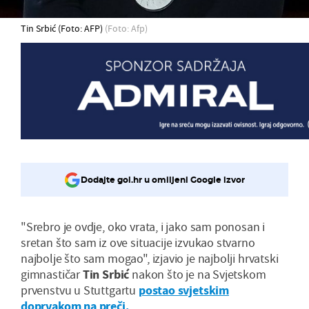
Tin Srbić (Foto: AFP)
(Foto: Afp)
Dodajte gol.hr u omiljeni Google izvor
"Srebro je ovdje, oko vrata, i jako sam ponosan i
sretan što sam iz ove situacije izvukao stvarno
najbolje što sam mogao", izjavio je najbolji hrvatski
gimnastičar
Tin Srbić
nakon što je na Svjetskom
prvenstvu u Stuttgartu
postao svjetskim
doprvakom na preči.