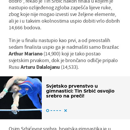
dobro", rekao je Tin Srbić nakon finala u kojem je
nastupio ozlijeđenog zgloba zapešća lijeve ruke,
zbog koje nije mogao izvesti sve željene elemente,
ali je i u takvim okolnostima uspio dobiti vrlo dobrih
14,666 bodova.
Tin je u finalu nastupio kao prvi, a od preostalih
sedam finalista uspio ga je nadmašiti samo Brazilac
Arthur Mariano
(14,900) koji je tako postao
svjetskim prvakom, dok je brončano odličje pripalo
Rusu
Arturu Dalalojanu
(14,533).
Svjetsko prvenstvo u
gimnastici: Tin Srbić osvojio
srebro na preči!
Osim Srbićevog srebra, hrvatska gimnastika je u