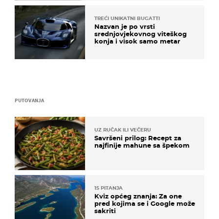
TREĆI UNIKATNI BUGATTI
Nazvan je po vrsti
srednjovjekovnog viteškog
konja i visok samo metar
PUTOVANJA
UZ RUČAK ILI VEČERU
Savršeni prilog: Recept za
najfinije mahune sa špekom
15 PITANJA
Kviz općeg znanja: Za one
pred kojima se i Google može
sakriti