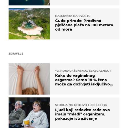
NAJMANJA NA SVIJETU
Čudo prirode: Predivna
pješčana plaža na 100 metara
od mora
ZDRAVLJE
"VRHUNAC" ŽENSKOG SEKSUALNOG ISKUSTVA
Kako do vaginalnog
orgazma? Samo 18 % žena
može ga doživjeti isključivo
na ovaj način
STUDIJA NA GOTOVO 1.900 OSOBA
Ljudi koji redovito rade ovo
imaju “mlađi” organizam,
pokazuje istraživanje