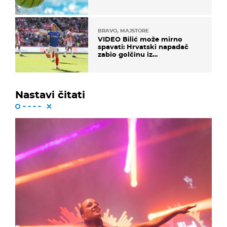
BRAVO, MAJSTORE
VIDEO Bilić može mirno
spavati: Hrvatski napadač
zabio golčinu iz
dalekometnog voleja, ali je
ispao iz Carabao Cupa
Nastavi čitati