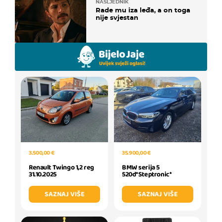
NASLJEDNIK
Rade mu iza leđa, a on toga
nije svjestan
35.900,00 €
3.500,00 €
BMW serija 5
Renault Twingo 1,2 reg
520d*Steptronic*
31.10.2025
SAZNAJ VIŠE
SAZNAJ VIŠE