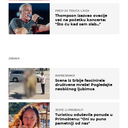
PRED 20 TISUĆA LJUDI
Thompson izazvao ovacije
već na početku koncerta:
"Što ću kad sam slab..."
ZABAVA
IMPRESIVNO!
Scena iz Srbije fascinirala
društvene mreže! Pogledajte
neobičnog ljubimca
JESTE LI PROBALI?
Turisticu oduševila ponuda u
Primoštenu: "Oni su puno
pametniji od nas"