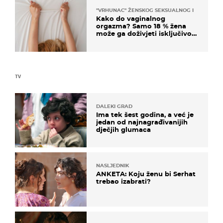
"VRHUNAC" ŽENSKOG SEKSUALNOG ISKUSTVA
Kako do vaginalnog
orgazma? Samo 18 % žena
može ga doživjeti isključivo
na ovaj način
TV
DALEKI GRAD
Ima tek šest godina, a već je
jedan od najnagrađivanijih
dječjih glumaca
NASLJEDNIK
ANKETA: Koju ženu bi Serhat
trebao izabrati?