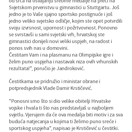
od srca na osvajanju srebrne medalje na preči na
Svjetskom prvenstvu u gimnastici u Stuttgartu. Još
jedno je to Vaše sjajno sportsko postignuće i još
jedno veliko svjetsko odličje, kojim ste opet potvrdili
svoju izvrsnost, upornost i požrtvovnost. Ponovno
se svrstavši u sami svjetski vrh, hrvatskoj ste
gimnastici donijeli novi veliki uspjeh, na radost i
ponos svih nas u domovini.
Čestitam Vam i na plasmanu na Olimpijske igre i
želim puno uspjeha i nastavak niza ovih vrhunskih
rezultata!", poručio je Jandroković.
Čestitkama se pridružio i ministar obrane i
potpredsjednik Vlade Damir Krstičević.
"Ponosni smo što si dio velike obitelji Hrvatske
vojske i hvala ti što nas predstavljaš u najboljem
svjetlu. Vjerujem da će ova medalja biti motiv i za sva
buduća natjecanja u kojima ti želimo puno sreće i
sportskog uspjeha", napisao je Krstičević u čestitki.