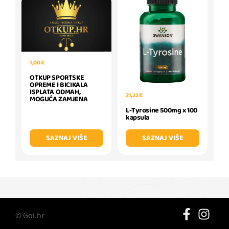
1,00 €
OTKUP SPORTSKE
OPREME I BICIKALA
ISPLATA ODMAH,
21,22 €
MOGUĆA ZAMJENA
L-Tyrosine 500mg x 100
kapsula
SAZNAJ VIŠE
SAZNAJ VIŠE
© Gol.hr