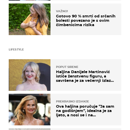
VAŽNO!
Gotovo 90 % smrti od srčanih
bolesti povezano je s ovim
čimbenicima rizika
LIFESTYLE
POPUT SIRENE
Haljina Danijele Martinović
ističe ženstvenu figuru, a
savršena je za večernji izlazak
na moru
PREKRASNO IZDANJE
Ova haljina poručuje “Ja sam
na godišnjem”, idealna je za
ljeto, a nosi se i na
zagrebačkoj špici