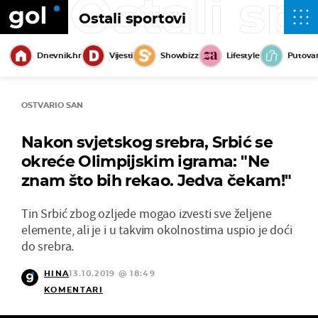
Ostali sp
Ostali sportovi
Dnevnik.hr
Vijesti
Showbizz
Lifestyle
Putova
OSTVARIO SAN
Nakon svjetskog srebra, Srbić se
okreće Olimpijskim igrama: "Ne
znam što bih rekao. Jedva čekam!"
Tin Srbić zbog ozljede mogao izvesti sve željene
elemente, ali je i u takvim okolnostima uspio je doći
do srebra.
HINA
13.10.2019 @ 18:49
KOMENTARI