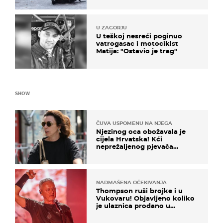
U ZAGORJU
U teškoj nesreći poginuo
vatrogasac i motociklst
Matija: "Ostavio je trag"
SHOW
ČUVA USPOMENU NA NJEGA
Njezinog oca obožavala je
cijela Hrvatska! Kći
neprežaljenog pjevača
projurila špicom na dva
kotača
NADMAŠENA OČEKIVANJA
Thompson ruši brojke i u
Vukovaru! Objavljeno koliko
je ulaznica prodano u
kratkom vremenu