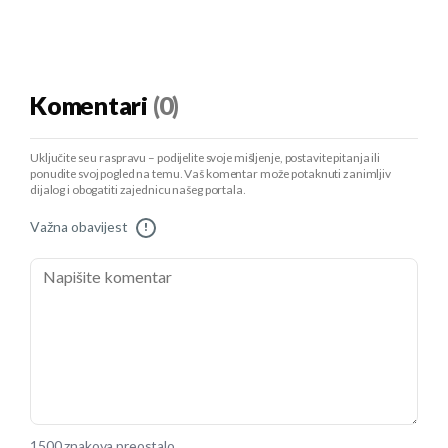
Komentari
(0)
Uključite se u raspravu – podijelite svoje mišljenje, postavite pitanja ili
ponudite svoj pogled na temu. Vaš komentar može potaknuti zanimljiv
dijalog i obogatiti zajednicu našeg portala.
Važna obavijest
!
1500 znakova preostalo