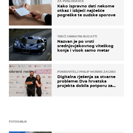
ZA POSLODAVCE
Kako ispravno dati nekome
otkaz i izbjeći najčešće
pogreške te sudske sporove
TREĆI UNIKATNI BUGATTI
Nazvan je po vrsti
srednjovjekovnog viteškog
konja i visok samo metar
POKROVITELJ PHILIP MORRIS ZAGREB
Digitalna rješenja za stvarne
probleme: Dva hrvatska
projekta dobila potporu za
razvoj
PUTOVANJA