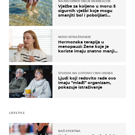
NAJSIGURNIJI OBLIK REKREACIJE
Vježbe za koljeno u moru: 5
sigurnih vježbi koje mogu
smanjiti bol i poboljšati
pokretljivost
NOVO ISTRAŽIVANJE
Hormonska terapija u
menopauzi: Žene koje je
koriste imaju znatno manji
rizik od ovoga
STUDIJA NA GOTOVO 1.900 OSOBA
Ljudi koji redovito rade ovo
imaju “mlađi” organizam,
pokazuje istraživanje
LIFESTYLE
BAŠ EFEKTNA