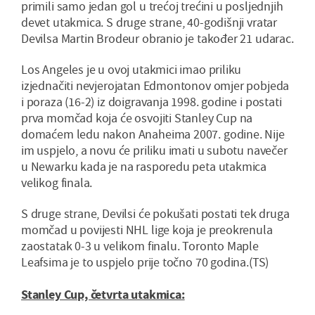
primili samo jedan gol u trećoj trećini u posljednjih
devet utakmica. S druge strane, 40-godišnji vratar
Devilsa Martin Brodeur obranio je također 21 udarac.
Los Angeles je u ovoj utakmici imao priliku
izjednačiti nevjerojatan Edmontonov omjer pobjeda
i poraza (16-2) iz doigravanja 1998. godine i postati
prva momčad koja će osvojiti Stanley Cup na
domaćem ledu nakon Anaheima 2007. godine. Nije
im uspjelo, a novu će priliku imati u subotu navečer
u Newarku kada je na rasporedu peta utakmica
velikog finala.
S druge strane, Devilsi će pokušati postati tek druga
momčad u povijesti NHL lige koja je preokrenula
zaostatak 0-3 u velikom finalu. Toronto Maple
Leafsima je to uspjelo prije točno 70 godina.(TS)
Stanley Cup, četvrta utakmica: