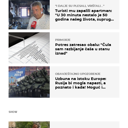
"I DALJE SU PLESALI, VRIŠTALI..."
Turisti mu zapalili apartman:
"U 30 minuta nestalo je 50
godina našeg života, supruga
i ja ne možemo oka sklopiti"
PRIMORJE
Potres zatresao obalu: "Čula
sam razbijanje čaša u stanu
iznad"
OBAVJEŠTAJNO UPOZORENJE
Uzbuna na istoku Europe:
Rusija bi mogla napasti, a
poznato i kada! Moguć i
kopneni upad u članicu
NATO-a
SHOW