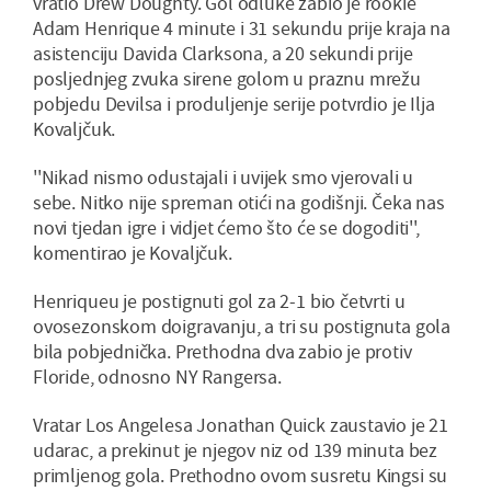
vratio Drew Doughty. Gol odluke zabio je rookie
Adam Henrique 4 minute i 31 sekundu prije kraja na
asistenciju Davida Clarksona, a 20 sekundi prije
posljednjeg zvuka sirene golom u praznu mrežu
pobjedu Devilsa i produljenje serije potvrdio je Ilja
Kovaljčuk.
''Nikad nismo odustajali i uvijek smo vjerovali u
sebe. Nitko nije spreman otići na godišnji. Čeka nas
novi tjedan igre i vidjet ćemo što će se dogoditi'',
komentirao je Kovaljčuk.
Henriqueu je postignuti gol za 2-1 bio četvrti u
ovosezonskom doigravanju, a tri su postignuta gola
bila pobjednička. Prethodna dva zabio je protiv
Floride, odnosno NY Rangersa.
Vratar Los Angelesa Jonathan Quick zaustavio je 21
udarac, a prekinut je njegov niz od 139 minuta bez
primljenog gola. Prethodno ovom susretu Kingsi su