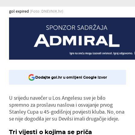
gol expired
(Foto: DNEVNIK.hr)
Dodajte gol.hr u omiljeni Google izvor
U srijedu navečer u Los Angelesu sve je bilo
spremno za proslavu naslova i osvajanje prvog
Stanley Cupa u 45-godišnjoj povijesti kluba. No, ona
se nije dogodila jer su Devilsi imali drugačije ideje.
Tri vijesti o kojima se priča