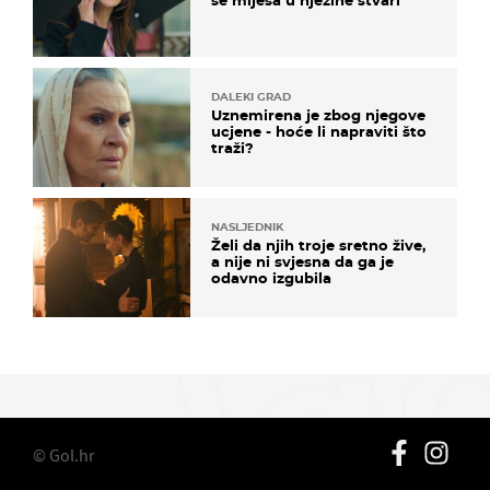
se miješa u njezine stvari
DALEKI GRAD
Uznemirena je zbog njegove
ucjene - hoće li napraviti što
traži?
NASLJEDNIK
Želi da njih troje sretno žive,
a nije ni svjesna da ga je
odavno izgubila
© Gol.hr