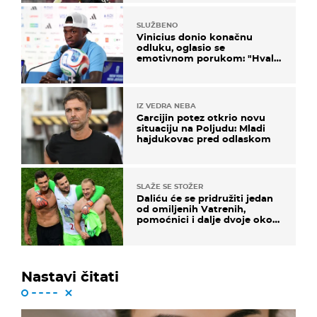
SLUŽBENO
Vinicius donio konačnu
odluku, oglasio se
emotivnom porukom: "Hvala
vam svima"
IZ VEDRA NEBA
Garcijin potez otkrio novu
situaciju na Poljudu: Mladi
hajdukovac pred odlaskom
SLAŽE SE STOŽER
Daliću će se pridružiti jedan
od omiljenih Vatrenih,
pomoćnici i dalje dvoje oko
ponude
Nastavi čitati