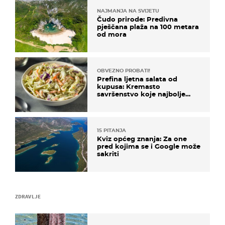
NAJMANJA NA SVIJETU
Čudo prirode: Predivna
pješčana plaža na 100 metara
od mora
OBVEZNO PROBATI!
Prefina ljetna salata od
kupusa: Kremasto
savršenstvo koje najbolje
paše uz pečeno meso
15 PITANJA
Kviz općeg znanja: Za one
pred kojima se i Google može
sakriti
ZDRAVLJE