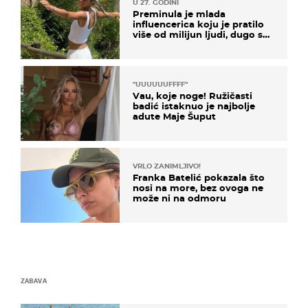
U 27. GODINI
Preminula je mlada
influencerica koju je pratilo
više od milijun ljudi, dugo se
borila s opakom bolešću
"UUUUUUFFFF"
Vau, koje noge! Ružičasti
badić istaknuo je najbolje
adute Maje Šuput
VRLO ZANIMLJIVO!
Franka Batelić pokazala što
nosi na more, bez ovoga ne
može ni na odmoru
ZABAVA