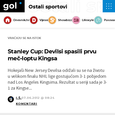
Ostali sp
Ostali sportovi
Dnevnik.hr
Vijesti
Showbizz
Lifestyle
Putova
VRAĆAJU SE NA ISTOK
Stanley Cup: Devilsi spasili prvu
meč-loptu Kingsa
Hokejaši New Jersey Devilsa održali su se na životu
u velikom finalu NHL lige gostujućom 3-1 pobjedom
nad Los Angeles Kingsima. Rezultat u seriji sada je 3-
1 za Kingse...
I.Š.
07.06.2012 @ 08:24
KOMENTARI