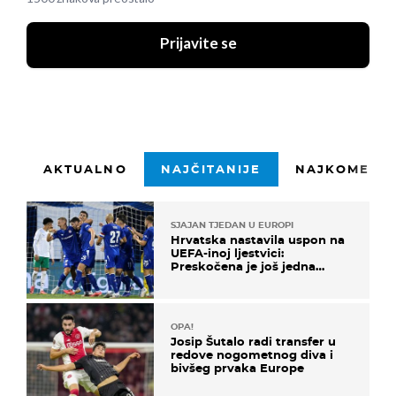
Prijavite se
AKTUALNO
NAJČITANIJE
NAJKOMENTI
SJAJAN TJEDAN U EUROPI
Hrvatska nastavila uspon na
UEFA-inoj ljestvici:
Preskočena je još jedna
država
OPA!
Josip Šutalo radi transfer u
redove nogometnog diva i
bivšeg prvaka Europe