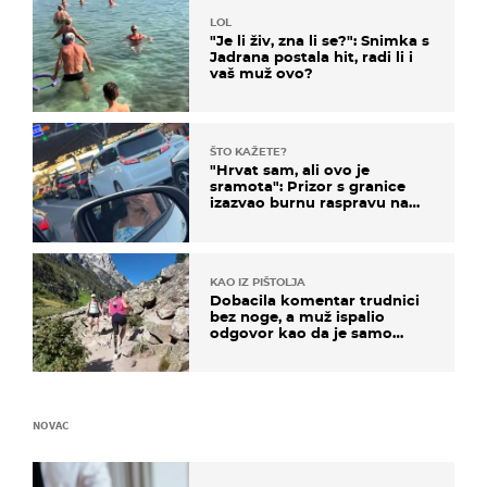
LOL
"Je li živ, zna li se?": Snimka s
Jadrana postala hit, radi li i
vaš muž ovo?
ŠTO KAŽETE?
"Hrvat sam, ali ovo je
sramota": Prizor s granice
izazvao burnu raspravu na
društvenim mrežama
KAO IZ PIŠTOLJA
Dobacila komentar trudnici
bez noge, a muž ispalio
odgovor kao da je samo
čekao…
NOVAC