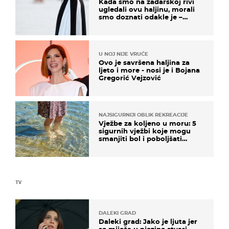
Kada smo na zadarskoj rivi
ugledali ovu haljinu, morali
smo doznati odakle je –
košta samo 18 eura
U NOJ NIJE VRUĆE
Ovo je savršena haljina za
ljeto i more - nosi je i Bojana
Gregorić Vejzović
NAJSIGURNIJI OBLIK REKREACIJE
Vježbe za koljeno u moru: 5
sigurnih vježbi koje mogu
smanjiti bol i poboljšati
pokretljivost
TV
DALEKI GRAD
Daleki grad: Jako je ljuta jer