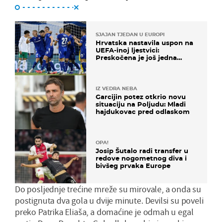
SJAJAN TJEDAN U EUROPI
Hrvatska nastavila uspon na
UEFA-inoj ljestvici:
Preskočena je još jedna
država
IZ VEDRA NEBA
Garcijin potez otkrio novu
situaciju na Poljudu: Mladi
hajdukovac pred odlaskom
OPA!
Josip Šutalo radi transfer u
redove nogometnog diva i
bivšeg prvaka Europe
Do posljednje trećine mreže su mirovale, a onda su
postignuta dva gola u dvije minute. Devilsi su poveli
preko Patrika Eliaša, a domaćine je odmah u egal