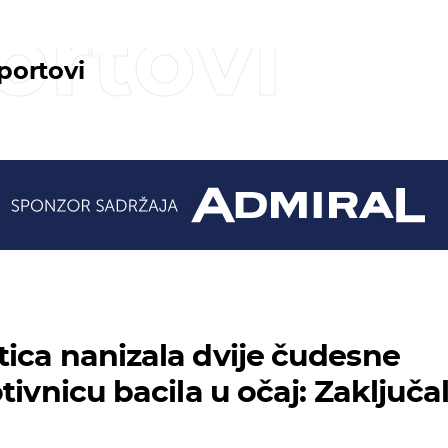
ortovi
sportovi
ica nanizala dvije čudesne
tivnicu bacila u očaj: Zaključa