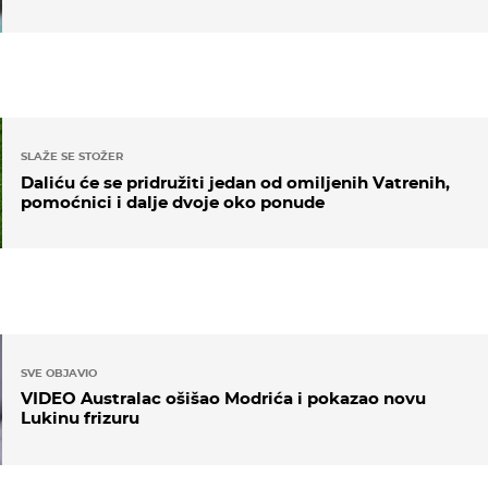
SLAŽE SE STOŽER
Daliću će se pridružiti jedan od omiljenih Vatrenih,
pomoćnici i dalje dvoje oko ponude
SVE OBJAVIO
VIDEO Australac ošišao Modrića i pokazao novu
Lukinu frizuru