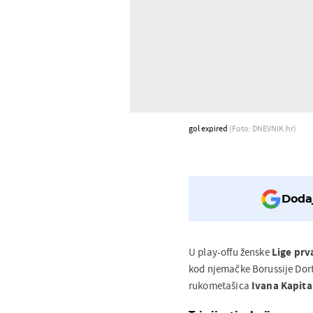
gol expired
(Foto: DNEVNIK.hr)
Dodaj
U play-offu ženske
Lige prv
kod njemačke Borussije Dort
rukometašica
Ivana Kapita