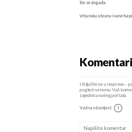
što se događa.
Vrhunsku obranu Ivane Kapi
Komentar
Uključite se u raspravu – pod
pogled na temu. Vaš koment
zajednicu našeg portala.
Važna obavijest
!