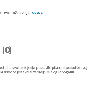
tnović možete vidjeti
OVDJE
.
i
(0)
ijelite svoje mišljenje, postavite pitanja ili ponudite svoj
ar može potaknuti zanimljiv dijalog i obogatiti