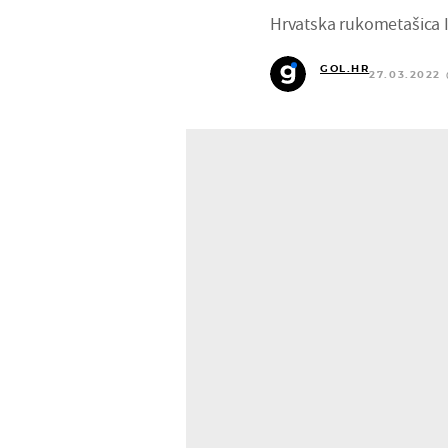
Hrvatska rukometašica I
GOL.HR
27.03.2022 