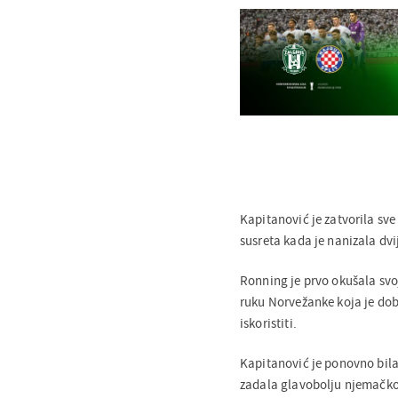
Kapitanović je zatvorila sve
susreta kada je nanizala dvi
Ronning je prvo okušala svoj 
ruku Norvežanke koja je dobi
iskoristiti.
Kapitanović je ponovno bil
zadala glavobolju njemačko