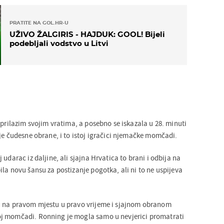
PRATITE NA GOL.HR-U
UŽIVO ŽALGIRIS - HAJDUK: GOOL! Bijeli
podebljali vodstvo u Litvi
 prilazim svojim vratima, a posebno se iskazala u 28. minuti
je čudesne obrane, i to istoj igračici njemačke momčadi.
udarac iz daljine, ali sjajna Hrvatica to brani i odbija na
la novu šansu za postizanje pogotka, ali ni to ne uspijeva
a na pravom mjestu u pravo vrijeme i sjajnom obranom
j momčadi. Ronning je mogla samo u nevjerici promatrati