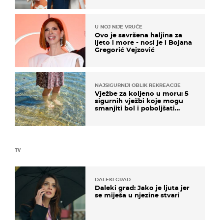
U NOJ NIJE VRUĆE
Ovo je savršena haljina za
ljeto i more - nosi je i Bojana
Gregorić Vejzović
NAJSIGURNIJI OBLIK REKREACIJE
Vježbe za koljeno u moru: 5
sigurnih vježbi koje mogu
smanjiti bol i poboljšati
pokretljivost
TV
DALEKI GRAD
Daleki grad: Jako je ljuta jer
se miješa u njezine stvari