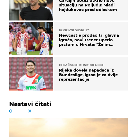
Garcijin potez otkrio novu
situaciju na Poljudu: Mladi
hajdukovac pred odlaskom
PONOVNI SUSRET?
Newcastle prodao tri glavna
igrača, novi trener uperio
prstom u Hrvata: "Želim
njega!"
POJAČANJE KONKURENCIJE
Rijeka dovela napadača iz
Bundeslige, igrao je za dvije
reprezentacije
Nastavi čitati