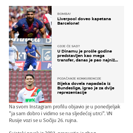
BOMBA!
Liverpool doveo kapetana
Barcelone!
GDJE ĆE SAD?
U Dinamu je prošle godine
predstavljen kao mega
transfer, danas je pao najniže
u karijeri
POJAČANJE KONKURENCIJE
Rijeka dovela napadača iz
Bundeslige, igrao je za dvije
reprezentacije
Na svom Instagram profilu objavio je u ponedjeljak
"ja sam dobro i vidimo se na sljedećoj utrci". VN
Rusije vozi se u Sočiju 26. rujna.