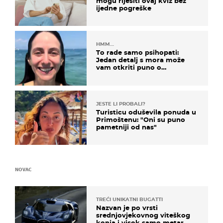
mogu riješiti ovaj kviz bez
ijedne pogreške
HMM…
To rade samo psihopati:
Jedan detalj s mora može
vam otkriti puno o
prijateljima
JESTE LI PROBALI?
Turisticu oduševila ponuda u
Primoštenu: "Oni su puno
pametniji od nas"
NOVAC
TREĆI UNIKATNI BUGATTI
Nazvan je po vrsti
srednjovjekovnog viteškog
konja i visok samo metar