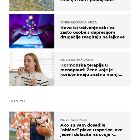
pokretljivost
IZNENAĐUJUĆA VEZA
Novo istraživanje otkriva
zašto osobe s depresijom
drugačije reagiraju na lajkove
NOVO ISTRAŽIVANJE
Hormonska terapija u
menopauzi: Žene koje je
koriste imaju znatno manji
rizik od ovoga
LIFESTYLE
NOVE KOLEKCIJE
Ako su vam dosadile
“obične” plave traperice, ove
jeseni dolazite na svoje -
izdvajamo 15 hit modela