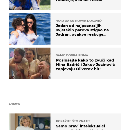
milijuna koje je trebala
naslijediti
"KAO DA SU NOVAK ĐOKOVIĆ"
Jedan od najpoznatijih
svjetskih parova stigao na
Jadran, ovakve reakcije
vjerojatno nisu očekivali
SAMO DOBRA PISMA
Poslušajte kako to zvuči kad
Nina Badrić i Jakov Jozinović
zapjevaju Oliverov hit!
ZABAVA
POKAŽITE ŠTO ZNATE!
Samo pravi intelektualci