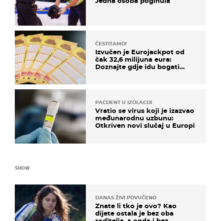
Jedna osoba poginula
ČESTITAMO!
Izvučen je Eurojackpot od
čak 32,6 milijuna eura:
Doznajte gdje idu bogati
dobitci u Hrvatskoj
PACIJENT U IZOLACIJI
Vratio se virus koji je izazvao
međunarodnu uzbunu:
Otkriven novi slučaj u Europi
SHOW
DANAS ŽIVI POVUČENO
Znate li tko je ovo? Kao
dijete ostala je bez oba
roditelja, a onda i bez