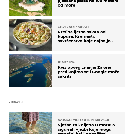
pješčana plaža na 100 metara
od mora
OBVEZNO PROBATI!
Prefina ljetna salata od
kupusa: Kremasto
savršenstvo koje najbolje
paše uz pečeno meso
15 PITANJA
Kviz općeg znanja: Za one
pred kojima se i Google može
sakriti
ZDRAVLJE
NAJSIGURNIJI OBLIK REKREACIJE
Vježbe za koljeno u moru: 5
sigurnih vježbi koje mogu
smanjiti bol i poboljšati