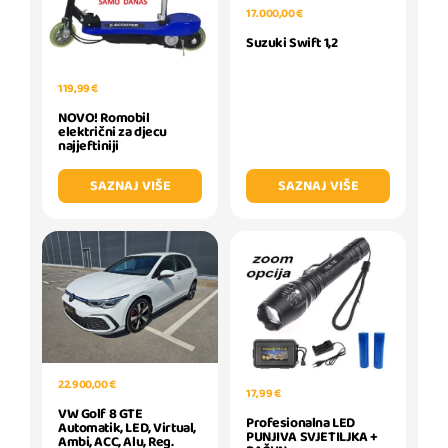
17.000,00 €
Suzuki Swift 1,2
119,99 €
NOVO! Romobil
električni za djecu
najjeftiniji
SAZNAJ VIŠE
SAZNAJ VIŠE
22.900,00 €
17,99 €
VW Golf 8 GTE
Profesionalna LED
Automatik, LED, Virtual,
PUNJIVA SVJETILJKA +
Ambi, ACC, Alu, Reg.