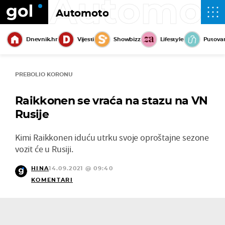
Automot
Automoto
Dnevnik.hr
Vijesti
Showbizz
Lifestyle
Putova
PREBOLIO KORONU
Raikkonen se vraća na stazu na VN
Rusije
Kimi Raikkonen iduću utrku svoje oproštajne sezone
vozit će u Rusiji.
HINA
14.09.2021 @ 09:40
KOMENTARI