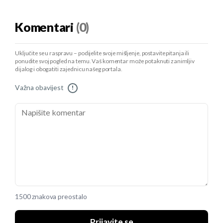
Komentari
(0)
Uključite se u raspravu – podijelite svoje mišljenje, postavite pitanja ili
ponudite svoj pogled na temu. Vaš komentar može potaknuti zanimljiv
dijalog i obogatiti zajednicu našeg portala.
Važna obavijest
!
1500 znakova preostalo
Prijavite se