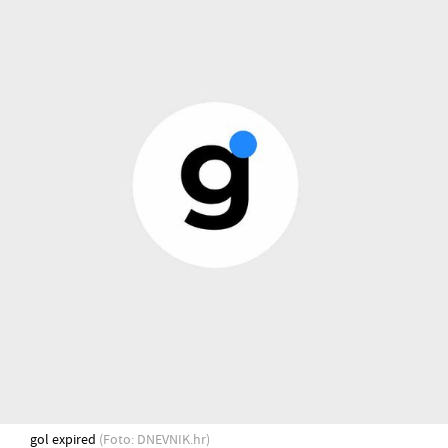
gol expired
(Foto: DNEVNIK.hr)