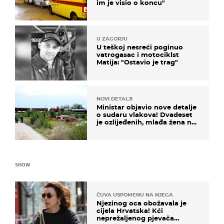
im je visio o koncu"
U ZAGORJU
U teškoj nesreći poginuo
vatrogasac i motociklst
Matija: "Ostavio je trag"
NOVI DETALJI
Ministar objavio nove detalje
o sudaru vlakova! Dvadeset
je ozlijeđenih, mlađa žena na
intenzivnoj
SHOW
ČUVA USPOMENU NA NJEGA
Njezinog oca obožavala je
cijela Hrvatska! Kći
neprežaljenog pjevača