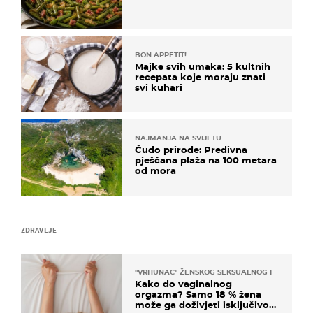
BON APPETIT!
Majke svih umaka: 5 kultnih
recepata koje moraju znati
svi kuhari
NAJMANJA NA SVIJETU
Čudo prirode: Predivna
pješčana plaža na 100 metara
od mora
ZDRAVLJE
"VRHUNAC" ŽENSKOG SEKSUALNOG ISKUSTVA
Kako do vaginalnog
orgazma? Samo 18 % žena
može ga doživjeti isključivo