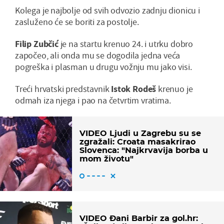
Kolega je najbolje od svih odvozio zadnju dionicu i
zasluženo će se boriti za postolje.
Filip Zubčić
je na startu krenuo 24. i utrku dobro
započeo, ali onda mu se dogodila jedna veća
pogreška i plasman u drugu vožnju mu jako visi.
Treći hrvatski predstavnik
Istok Rodeš
krenuo je
odmah iza njega i pao na četvrtim vratima.
VIDEO Ljudi u Zagrebu su se
zgražali: Croata masakrirao
Slovenca: "Najkrvavija borba u
mom životu"
VIDEO Đani Barbir za gol.hr: