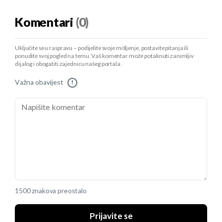
Komentari
(0)
Uključite se u raspravu – podijelite svoje mišljenje, postavite pitanja ili
ponudite svoj pogled na temu. Vaš komentar može potaknuti zanimljiv
dijalog i obogatiti zajednicu našeg portala.
Važna obavijest
!
1500 znakova preostalo
Prijavite se