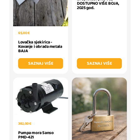
DOSTUPNO VIŠE BOJA,
2025 god.
65,00 €
Lovačka sjekirica -
Kovanje i obrada metala
BAJA
SAZNAJ VIŠE
SAZNAJ VIŠE
382,00 €
Pumpa mora Sanso
PMD-421