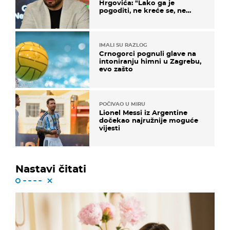
Hrgovića: "Lako ga je
pogoditi, ne kreće se, ne
koristi noge..."
IMALI SU RAZLOG
Crnogorci pognuli glave na
intoniranju himni u Zagrebu,
evo zašto
POČIVAO U MIRU
Lionel Messi iz Argentine
dočekao najružnije moguće
vijesti
Nastavi čitati