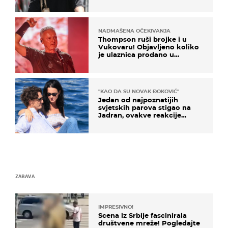
projurila špicom na dva
kotača
NADMAŠENA OČEKIVANJA
Thompson ruši brojke i u
Vukovaru! Objavljeno koliko
je ulaznica prodano u
kratkom vremenu
"KAO DA SU NOVAK ĐOKOVIĆ"
Jedan od najpoznatijih
svjetskih parova stigao na
Jadran, ovakve reakcije
vjerojatno nisu očekivali
ZABAVA
IMPRESIVNO!
Scena iz Srbije fascinirala
društvene mreže! Pogledajte