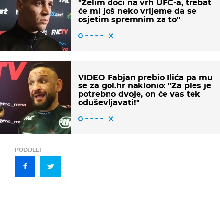
"Želim doći na vrh UFC-a, trebat
će mi još neko vrijeme da se
osjetim spremnim za to"
VIDEO Fabjan prebio Ilića pa mu
se za gol.hr naklonio: "Za ples je
potrebno dvoje, on će vas tek
oduševljavati!"
PODIJELI