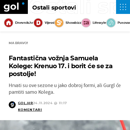
Ostali sp
Ostali sportovi
Dnevnik.hr
Vijesti
Showbizz
Lifestyle
Putova
MA BRAVO!
Fantastična vožnja Samuela
Kolege: Krenuo 17. i borit će se za
postolje!
Hrvati su ove sezone u jako dobroj formi, ali Gurgl će
pamtiti samo Kolega.
GOL.HR
24.11.2024 @ 11:17
KOMENTARI