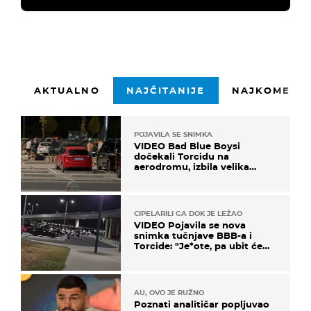
AKTUALNO
NAJČITANIJE
NAJKOMENTI
POJAVILA SE SNIMKA
VIDEO Bad Blue Boysi
dočekali Torcidu na
aerodromu, izbila velika
masovna tučnjava
CIPELARILI GA DOK JE LEŽAO
VIDEO Pojavila se nova
snimka tučnjave BBB-a i
Torcide: "Je*ote, pa ubit će
ga!"
AU, OVO JE RUŽNO
Poznati analitičar popljuvao