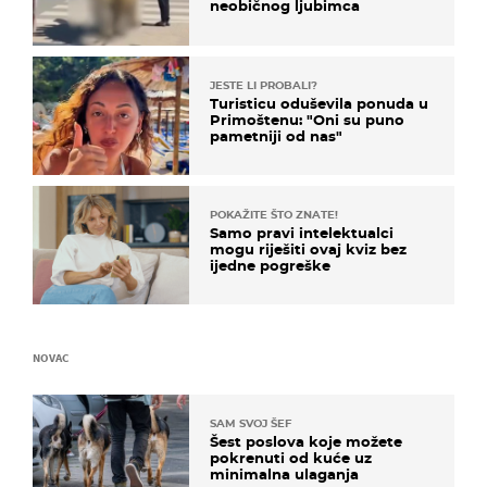
neobičnog ljubimca
JESTE LI PROBALI?
Turisticu oduševila ponuda u
Primoštenu: "Oni su puno
pametniji od nas"
POKAŽITE ŠTO ZNATE!
Samo pravi intelektualci
mogu riješiti ovaj kviz bez
ijedne pogreške
NOVAC
SAM SVOJ ŠEF
Šest poslova koje možete
pokrenuti od kuće uz
minimalna ulaganja