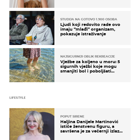
na ovaj način
STUDIJA NA GOTOVO 1.900 OSOBA
Ljudi koji redovito rade ovo
imaju “mlađi” organizam,
pokazuje istraživanje
NAJSIGURNIJI OBLIK REKREACIJE
Vježbe za koljeno u moru: 5
sigurnih vježbi koje mogu
smanjiti bol i poboljšati
pokretljivost
LIFESTYLE
POPUT SIRENE
Haljina Danijele Martinović
ističe ženstvenu figuru, a
savršena je za večernji izlazak
na moru