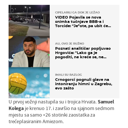
CIPELARILI GA DOK JE LEŽAO
VIDEO Pojavila se nova
snimka tučnjave BBB-a i
Torcide: "Je*ote, pa ubit će
ga!"
AU, OVO JE RUŽNO
Poznati analitičar popljuvao
Hrgovića: "Lako ga je
pogoditi, ne kreće se, ne
koristi noge..."
IMALI SU RAZLOG
Crnogorci pognuli glave na
intoniranju himni u Zagrebu,
evo zašto
U prvoj vožnji nastupila su i trojica Hrvata.
Samuel
Kolega
je krenuo 17. i završio na sjajnom sedmom
mjestu sa samo +26 stotinki zaostatka za
trećeplasiranim Amiezom.