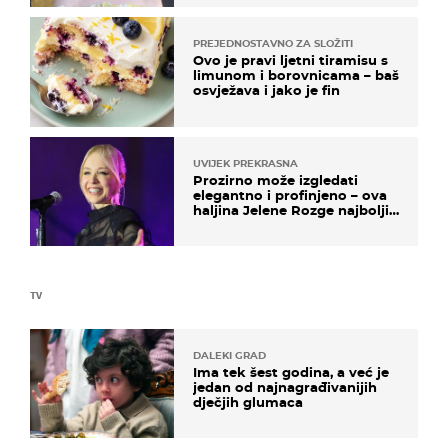
PREJEDNOSTAVNO ZA SLOŽITI
Ovo je pravi ljetni tiramisu s
limunom i borovnicama – baš
osvježava i jako je fin
UVIJEK PREKRASNA
Prozirno može izgledati
elegantno i profinjeno – ova
haljina Jelene Rozge najbolji
je dokaz
TV
DALEKI GRAD
Ima tek šest godina, a već je
jedan od najnagrađivanijih
dječjih glumaca