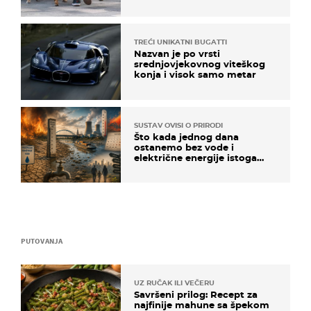
TREĆI UNIKATNI BUGATTI
Nazvan je po vrsti
srednjovjekovnog viteškog
konja i visok samo metar
SUSTAV OVISI O PRIRODI
Što kada jednog dana
ostanemo bez vode i
električne energije istoga
dana?
PUTOVANJA
UZ RUČAK ILI VEČERU
Savršeni prilog: Recept za
najfinije mahune sa špekom