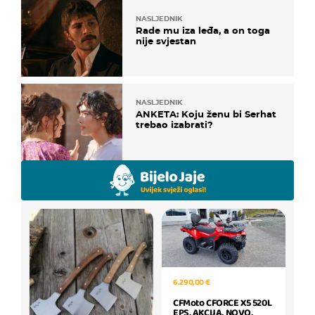
NASLJEDNIK
Rade mu iza leđa, a on toga
nije svjestan
NASLJEDNIK
ANKETA: Koju ženu bi Serhat
trebao izabrati?
6.290,00 €
CFMoto CFORCE X5 520L
EPS, AKCIJA, NOVO,