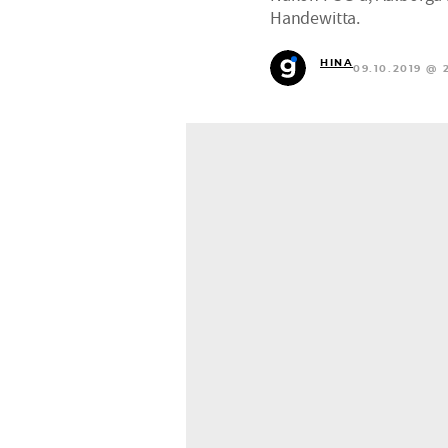
Handewitta.
HINA
09.10.2019 @ 