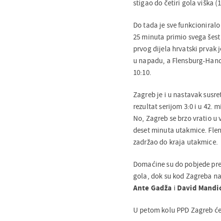
stigao do četiri gola viška (1
Do tada je sve funkcioniral
25 minuta primio svega šest
prvog dijela hrvatski prvak 
u napadu, a Flensburg-Handew
10:10.
Zagreb je i u nastavak susre
rezultat serijom 3:0 i u 42.
No, Zagreb se brzo vratio u 
deset minuta utakmice. Flens
zadržao do kraja utakmice.
Domaćine su do pobjede pre
gola, dok su kod Zagreba naj
Ante Gadža
i
David Mandi
U petom kolu PPD Zagreb će 