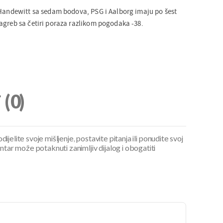
-Handewitt sa sedam bodova, PSG i Aalborg imaju po šest
agreb sa četiri poraza razlikom pogodaka -38.
i
(0)
ijelite svoje mišljenje, postavite pitanja ili ponudite svoj
ar može potaknuti zanimljiv dijalog i obogatiti