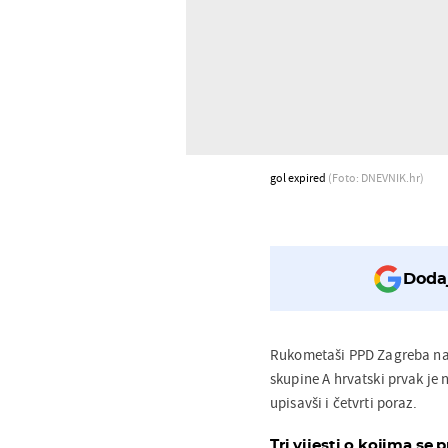
gol expired
(Foto: DNEVNIK.hr)
Dodaj
Rukometaši PPD Zagreba nast
skupine A hrvatski prvak je
upisavši i četvrti poraz.
Tri vijesti o kojima se p