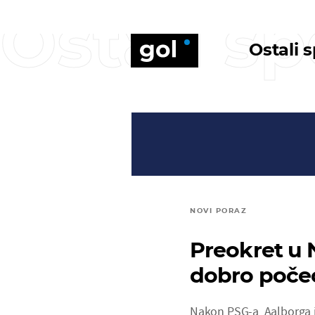
Ostali sp
Ostali 
NOVI PORAZ
Preokret u 
dobro počeo 
Nakon PSG-a, Aalborga i