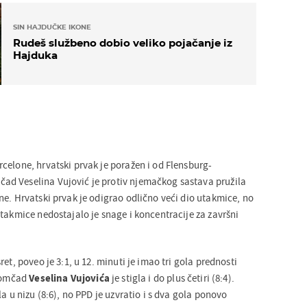
SIN HAJDUČKE IKONE
Rudeš službeno dobio veliko pojačanje iz
Hajduka
celone, hrvatski prvak je poražen i od Flensburg-
d Veselina Vujović je protiv njemačkog sastava pružila
ne. Hrvatski prvak je odigrao odlično veći dio utakmice, no
takmice nedostajalo je snage i koncentracije za završni
et, poveo je 3:1, u 12. minuti je imao tri gola prednosti
 momčad
Veselina Vujovića
je stigla i do plus četiri (8:4).
la u nizu (8:6), no PPD je uzvratio i s dva gola ponovo