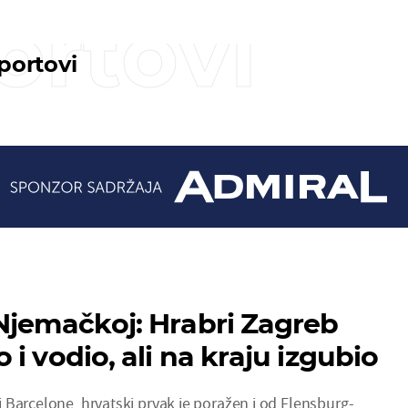
ortovi
sportovi
Njemačkoj: Hrabri Zagreb
i vodio, ali na kraju izgubio
 Barcelone, hrvatski prvak je poražen i od Flensburg-