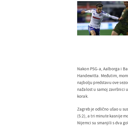
Nakon PSG-a, Aalborga i Bar
Handewitta. Međutim, momča
najbolju predstavu ove sezo
nažalost u samoj završnici u
korak.
Zagreb je odlično ušao u susr
(5:2), a tri minute kasnije
Nijemci su smanjili s dva go