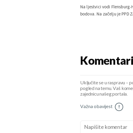
Na ljestvici vodi Flensburg
bodova. Na začelju je PPD Z
Komentar
Uključite se u raspravu – pod
pogled na temu. Vaš koment
zajednicu našeg portala.
Važna obavijest
!