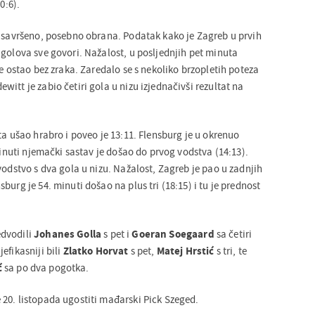
0:6).
o savršeno, posebno obrana. Podatak kako je Zagreb u prvih
 golova sve govori. Nažalost, u posljednjih pet minuta
je ostao bez zraka. Zaredalo se s nekoliko brzopletih poteza
itt je zabio četiri gola u nizu izjednačivši rezultat na
ta ušao hrabro i poveo je 13:11. Flensburg je u okrenuo
 minuti njemački sastav je došao do prvog vodstva (14:13).
vodstvo s dva gola u nizu. Nažalost, Zagreb je pao u zadnjih
burg je 54. minuti došao na plus tri (18:15) i tu je prednost
dvodili
Johanes Golla
s pet i
Goeran Soegaard
sa četiri
efikasniji bili
Zlatko Horvat
s pet,
Matej Hrstić
s tri, te
ć
sa po dva pogotka.
20. listopada ugostiti mađarski Pick Szeged.