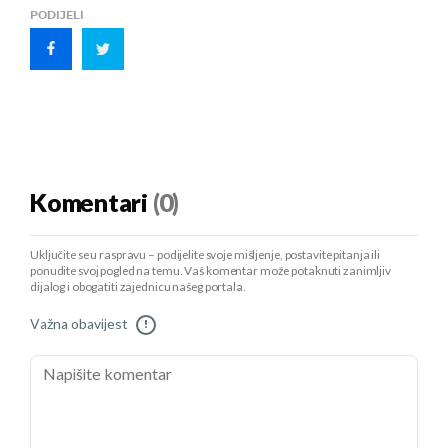
PODIJELI
Komentari
(0)
Uključite se u raspravu – podijelite svoje mišljenje, postavite pitanja ili
ponudite svoj pogled na temu. Vaš komentar može potaknuti zanimljiv
dijalog i obogatiti zajednicu našeg portala.
Važna obavijest
!