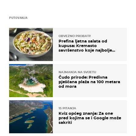
PUTOVANJA
OBVEZNO PROBATI!
Prefina ljetna salata od
kupusa: Kremasto
savršenstvo koje najbolje
paše uz pečeno meso
NAJMANJA NA SVIJETU
Čudo prirode: Predivna
pješčana plaža na 100 metara
od mora
15 PITANJA
Kviz općeg znanja: Za one
pred kojima se i Google može
sakriti