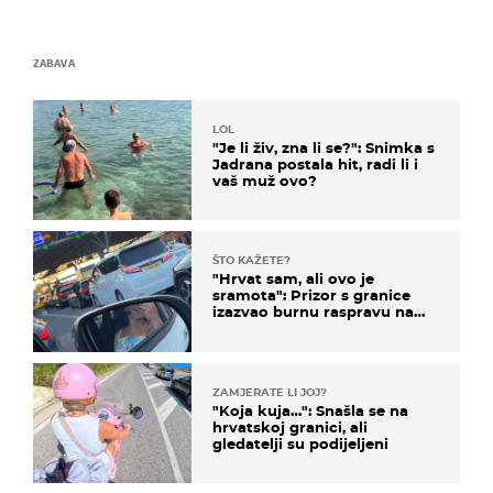
ZABAVA
LOL
"Je li živ, zna li se?": Snimka s
Jadrana postala hit, radi li i
vaš muž ovo?
ŠTO KAŽETE?
"Hrvat sam, ali ovo je
sramota": Prizor s granice
izazvao burnu raspravu na
društvenim mrežama
ZAMJERATE LI JOJ?
"Koja kuja…": Snašla se na
hrvatskoj granici, ali
gledatelji su podijeljeni