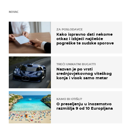
NOVAC
ZA POSLODAVCE
Kako ispravno dati nekome
otkaz i izbjeći najčešće
pogreške te sudske sporove
TREĆI UNIKATNI BUGATTI
Nazvan je po vrsti
srednjovjekovnog viteškog
konja i visok samo metar
KAMO BI OTIŠLI?
O preseljenju u inozemstvo
razmišlja 9 od 10 Europljana