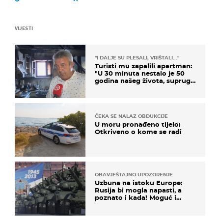
VIJESTI
"I DALJE SU PLESALI, VRIŠTALI..."
Turisti mu zapalili apartman:
"U 30 minuta nestalo je 50
godina našeg života, supruga
i ja ne možemo oka sklopiti"
ČEKA SE NALAZ OBDUKCIJE
U moru pronađeno tijelo:
Otkriveno o kome se radi
OBAVJEŠTAJNO UPOZORENJE
Uzbuna na istoku Europe:
Rusija bi mogla napasti, a
poznato i kada! Moguć i
kopneni upad u članicu
NATO-a