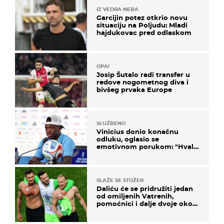
IZ VEDRA NEBA
Garcijin potez otkrio novu
situaciju na Poljudu: Mladi
hajdukovac pred odlaskom
OPA!
Josip Šutalo radi transfer u
redove nogometnog diva i
bivšeg prvaka Europe
SLUŽBENO
Vinicius donio konačnu
odluku, oglasio se
emotivnom porukom: "Hvala
vam svima"
SLAŽE SE STOŽER
Daliću će se pridružiti jedan
od omiljenih Vatrenih,
pomoćnici i dalje dvoje oko
ponude