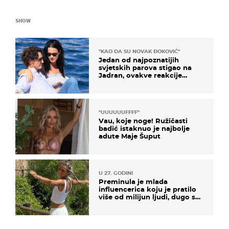
SHOW
"KAO DA SU NOVAK ĐOKOVIĆ"
Jedan od najpoznatijih
svjetskih parova stigao na
Jadran, ovakve reakcije
vjerojatno nisu očekivali
"UUUUUUFFFF"
Vau, koje noge! Ružičasti
badić istaknuo je najbolje
adute Maje Šuput
U 27. GODINI
Preminula je mlada
influencerica koju je pratilo
više od milijun ljudi, dugo se
borila s opakom bolešću