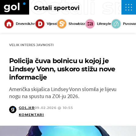
Ostali sp
Ostali sportovi
Dnevnik.hr
Vijesti
Showbizz
Lifestyle
Putova
VELIK INTERES JAVNOSTI
Policija čuva bolnicu u kojoj je
Lindsey Vonn, uskoro stižu nove
informacije
Američka skijašica Lindsey Vonn slomila je lijevu
nogu na spustu na ZOI-ju 2026.
GOL.HR
09.02.2026 @ 10:55
KOMENTARI