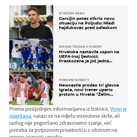
IZ VEDRA NEBA
Garcijin potez otkrio novu
situaciju na Poljudu: Mladi
hajdukovac pred odlaskom
SJAJAN TJEDAN U EUROPI
Hrvatska nastavila uspon na
UEFA-inoj ljestvici:
Preskočena je još jedna
država
PONOVNI SUSRET?
Newcastle prodao tri glavna
igrača, novi trener uperio
prstom u Hrvata: "Želim
njega!"
Prema posljednjim informacijama iz bolnice,
Vonn je
operirana
, nalazi se na odjelu intenzivne skrbi, ali
razlog nije pogoršano zdravstveno stanje, već
potreba za potpunom privatnošću s obzirom na
interes javnosti i medija.