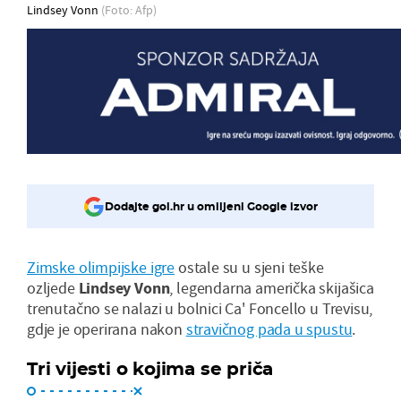
Lindsey Vonn
(Foto: Afp)
Dodajte gol.hr u omiljeni Google izvor
Zimske olimpijske igre
ostale su u sjeni teške
ozljede
Lindsey Vonn
, legendarna američka skijašica
trenutačno se nalazi u bolnici Ca' Foncello u Trevisu,
gdje je operirana nakon
stravičnog pada u spustu
.
Tri vijesti o kojima se priča