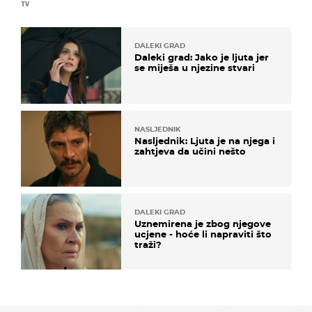
TV
DALEKI GRAD
Daleki grad: Jako je ljuta jer
se miješa u njezine stvari
NASLJEDNIK
Nasljednik: Ljuta je na njega i
zahtjeva da učini nešto
DALEKI GRAD
Uznemirena je zbog njegove
ucjene - hoće li napraviti što
traži?