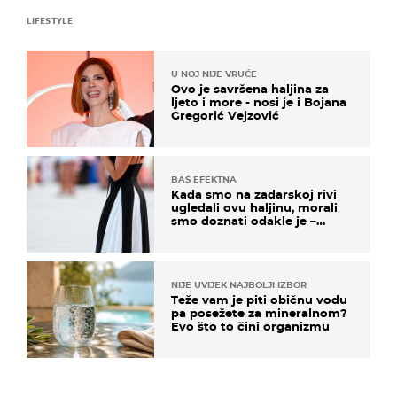
LIFESTYLE
U NOJ NIJE VRUĆE
Ovo je savršena haljina za
ljeto i more - nosi je i Bojana
Gregorić Vejzović
BAŠ EFEKTNA
Kada smo na zadarskoj rivi
ugledali ovu haljinu, morali
smo doznati odakle je –
košta samo 18 eura
NIJE UVIJEK NAJBOLJI IZBOR
Teže vam je piti običnu vodu
pa posežete za mineralnom?
Evo što to čini organizmu