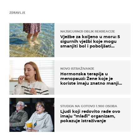
ZDRAVLJE
NAJSIGURNIJI OBLIK REKREACIJE
Vježbe za koljeno u moru: 5
sigurnih vježbi koje mogu
smanjiti bol i poboljšati
pokretljivost
NOVO ISTRAŽIVANJE
Hormonska terapija u
menopauzi: Žene koje je
koriste imaju znatno manji
rizik od ovoga
STUDIJA NA GOTOVO 1.900 OSOBA
Ljudi koji redovito rade ovo
imaju “mlađi” organizam,
pokazuje istraživanje