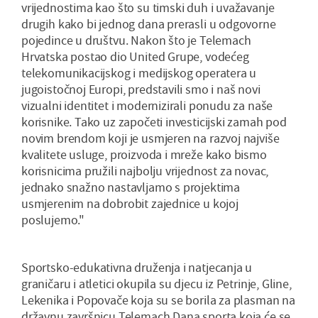
vrijednostima kao što su timski duh i uvažavanje
drugih kako bi jednog dana prerasli u odgovorne
pojedince u društvu. Nakon što je Telemach
Hrvatska postao dio United Grupe, vodećeg
telekomunikacijskog i medijskog operatera u
jugoistočnoj Europi, predstavili smo i naš novi
vizualni identitet i modernizirali ponudu za naše
korisnike. Tako uz započeti investicijski zamah pod
novim brendom koji je usmjeren na razvoj najviše
kvalitete usluge, proizvoda i mreže kako bismo
korisnicima pružili najbolju vrijednost za novac,
jednako snažno nastavljamo s projektima
usmjerenim na dobrobit zajednice u kojoj
poslujemo."
Sportsko-edukativna druženja i natjecanja u
graničaru i atletici okupila su djecu iz Petrinje, Gline,
Lekenika i Popovače koja su se borila za plasman na
državnu završnicu Telemach Dana sporta koja će se