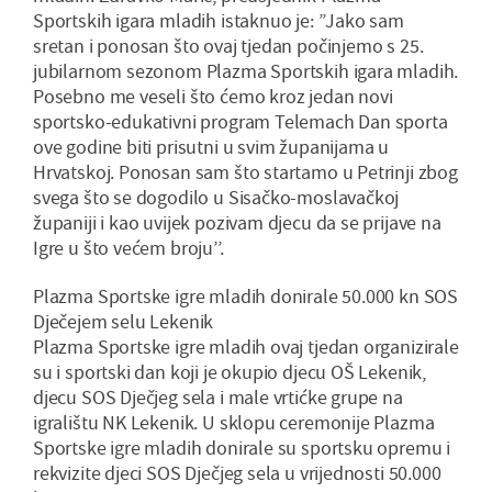
Sportskih igara mladih istaknuo je: ’’Jako sam
sretan i ponosan što ovaj tjedan počinjemo s 25.
jubilarnom sezonom Plazma Sportskih igara mladih.
Posebno me veseli što ćemo kroz jedan novi
sportsko-edukativni program Telemach Dan sporta
ove godine biti prisutni u svim županijama u
Hrvatskoj. Ponosan sam što startamo u Petrinji zbog
svega što se dogodilo u Sisačko-moslavačkoj
županiji i kao uvijek pozivam djecu da se prijave na
Igre u što većem broju’’.
Plazma Sportske igre mladih donirale 50.000 kn SOS
Dječejem selu Lekenik
Plazma Sportske igre mladih ovaj tjedan organizirale
su i sportski dan koji je okupio djecu OŠ Lekenik,
djecu SOS Dječjeg sela i male vrtićke grupe na
igralištu NK Lekenik. U sklopu ceremonije Plazma
Sportske igre mladih donirale su sportsku opremu i
rekvizite djeci SOS Dječjeg sela u vrijednosti 50.000