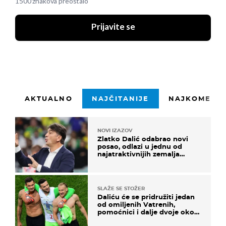
1500 znakova preostalo
Prijavite se
AKTUALNO
NAJČITANIJE
NAJKOMENTI
NOVI IZAZOV
Zlatko Dalić odabrao novi
posao, odlazi u jednu od
najatraktivnijih zemalja
svijeta
SLAŽE SE STOŽER
Daliću će se pridružiti jedan
od omiljenih Vatrenih,
pomoćnici i dalje dvoje oko
ponude