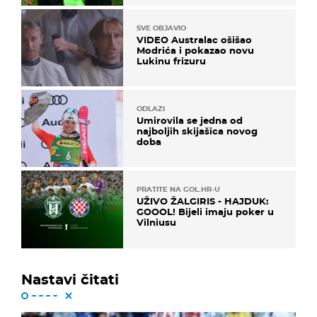
SVE OBJAVIO
VIDEO Australac ošišao
Modrića i pokazao novu
Lukinu frizuru
ODLAZI
Umirovila se jedna od
najboljih skijašica novog
doba
PRATITE NA GOL.HR-U
UŽIVO ŽALGIRIS - HAJDUK:
GOOOL! Bijeli imaju poker u
Vilniusu
Nastavi čitati