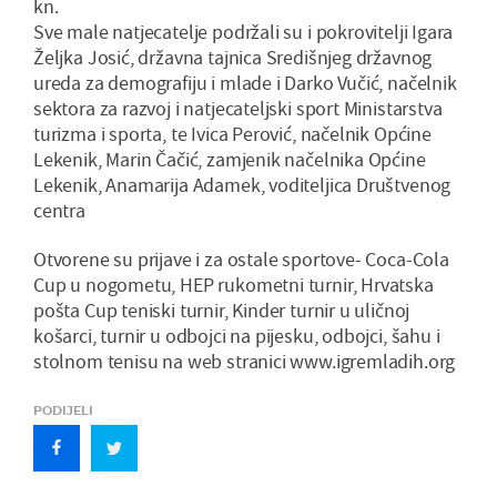
kn.
Sve male natjecatelje podržali su i pokrovitelji Igara
Željka Josić, državna tajnica Središnjeg državnog
ureda za demografiju i mlade i Darko Vučić, načelnik
sektora za razvoj i natjecateljski sport Ministarstva
turizma i sporta, te Ivica Perović, načelnik Općine
Lekenik, Marin Čačić, zamjenik načelnika Općine
Lekenik, Anamarija Adamek, voditeljica Društvenog
centra
Otvorene su prijave i za ostale sportove- Coca-Cola
Cup u nogometu, HEP rukometni turnir, Hrvatska
pošta Cup teniski turnir, Kinder turnir u uličnoj
košarci, turnir u odbojci na pijesku, odbojci, šahu i
stolnom tenisu na web stranici www.igremladih.org
PODIJELI