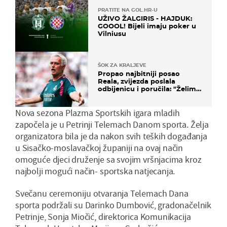
PRATITE NA GOL.HR-U
UŽIVO ŽALGIRIS - HAJDUK:
GOOOL! Bijeli imaju poker u
Vilniusu
ŠOK ZA KRALJEVE
Propao najbitniji posao
Reala, zvijezda poslala
odbijenicu i poručila: "Želim
u Barcelonu"
Nova sezona Plazma Sportskih igara mladih
započela je u Petrinji Telemach Danom sporta. Želja
organizatora bila je da nakon svih teških događanja
u Sisačko-moslavačkoj županiji na ovaj način
omoguće djeci druženje sa svojim vršnjacima kroz
najbolji mogući način- sportska natjecanja.
Svečanu ceremoniju otvaranja Telemach Dana
sporta podržali su Darinko Dumbović, gradonačelnik
Petrinje, Sonja Miočić, direktorica Komunikacija