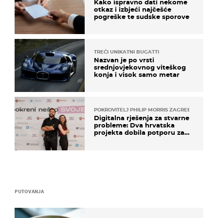
Kako ispravno dati nekome
otkaz i izbjeći najčešće
pogreške te sudske sporove
TREĆI UNIKATNI BUGATTI
Nazvan je po vrsti
srednjovjekovnog viteškog
konja i visok samo metar
POKROVITELJ PHILIP MORRIS ZAGREB
Digitalna rješenja za stvarne
probleme: Dva hrvatska
projekta dobila potporu za
razvoj
PUTOVANJA