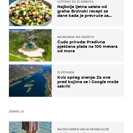
GOTOVO ZA 15 MINUTA
Najbolja ljetna salata od
graha: Brzinski recept za
dane kada je prevruće za
kuhanje
NAJMANJA NA SVIJETU
Čudo prirode: Predivna
pješčana plaža na 100 metara
od mora
15 PITANJA
Kviz općeg znanja: Za one
pred kojima se i Google može
sakriti
ZDRAVLJE
NAJSIGURNIJI OBLIK REKREACIJE