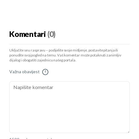
Komentari
(0)
Uključite se u raspravu – podijelite svoje mišljenje, postavite pitanja ili
ponudite svoj pogled na temu. Vaš komentar može potaknuti zanimljiv
dijalog i obogatiti zajednicu našeg portala.
Važna obavijest
!