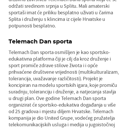
održati sredinom srpnja u Splitu. Mali amaterski
sportaši imat će priliku besplatno uživati u čarima
Splita i druženju s klincima iz cijele Hrvatske u
potpunosti besplatno.
Telemach Dan sporta
Telemach Dan sporta osmišljen je kao sportsko-
edukativna platforma čiji je cilj da kroz druženje i
sport promiče zdrave stilove života i i opće
prihvaćene društvene vrijednosti (multikulturalizam,
tolerancija, uvažavanje različitosti). Projekt je
koncipiran na modelu sportskih igara, koje promiču
suradnju, toleranciju i druženje, a natjecanja stavlja
u drugi plan. Ove godine Telemach Dan sporta
organizirat će sportsko-edukativa događanja u više
od 25 gradova i mjestu diljem Hrvatske. Telemach
kompanija je dio United Grupe, vodećeg pružatelja
telekomunikacijskih usluga i medija u jugoistočnoj