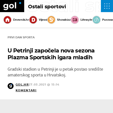
Ostali sp
Ostali sportovi
Dnevnik.hr
Vijesti
Showbizz
Lifestyle
Putova
PRVI DAN SPORTA
U Petrinji započela nova sezona
Plazma Sportskih igara mladih
Gradski stadion u Petrinji je u petak postao središte
amaterskog sporta u Hrvatskoj.
GOL.HR
27.03.2021 @ 15:14
KOMENTARI