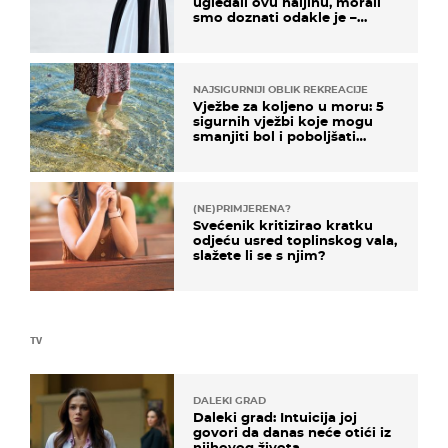
ugledali ovu haljinu, morali
smo doznati odakle je –
košta samo 18 eura
NAJSIGURNIJI OBLIK REKREACIJE
Vježbe za koljeno u moru: 5
sigurnih vježbi koje mogu
smanjiti bol i poboljšati
pokretljivost
(NE)PRIMJERENA?
Svećenik kritizirao kratku
odjeću usred toplinskog vala,
slažete li se s njim?
TV
DALEKI GRAD
Daleki grad: Intuicija joj
govori da danas neće otići iz
njihovog života