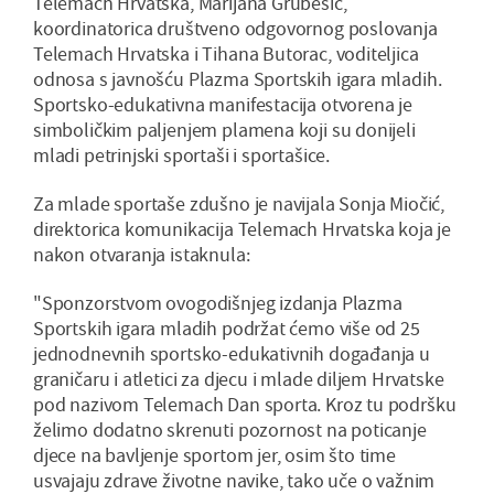
Telemach Hrvatska, Marijana Grubešić,
koordinatorica društveno odgovornog poslovanja
Telemach Hrvatska i Tihana Butorac, voditeljica
odnosa s javnošću Plazma Sportskih igara mladih.
Sportsko-edukativna manifestacija otvorena je
simboličkim paljenjem plamena koji su donijeli
mladi petrinjski sportaši i sportašice.
Za mlade sportaše zdušno je navijala Sonja Miočić,
direktorica komunikacija Telemach Hrvatska koja je
nakon otvaranja istaknula:
"Sponzorstvom ovogodišnjeg izdanja Plazma
Sportskih igara mladih podržat ćemo više od 25
jednodnevnih sportsko-edukativnih događanja u
graničaru i atletici za djecu i mlade diljem Hrvatske
pod nazivom Telemach Dan sporta. Kroz tu podršku
želimo dodatno skrenuti pozornost na poticanje
djece na bavljenje sportom jer, osim što time
usvajaju zdrave životne navike, tako uče o važnim