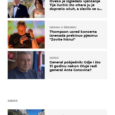
Ovako je izgledalo vjenčanje
Tije Jurčić: Do oltara ju je
dopratio očuh, a slavilo se uz
Olivera i Rozgu
DRAMA U ŠIBENIKU
Thompson usred koncerta
iznenada prekinuo pjesmu:
"Zovite hitnu!"
HEROJ
General pobjednik: Gdje i što
31 godinu nakon Oluje radi
general Ante Gotovina?
ZABAVA