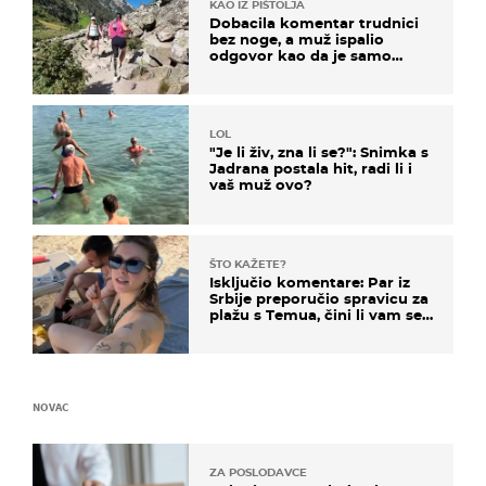
KAO IZ PIŠTOLJA
Dobacila komentar trudnici
bez noge, a muž ispalio
odgovor kao da je samo
čekao…
LOL
"Je li živ, zna li se?": Snimka s
Jadrana postala hit, radi li i
vaš muž ovo?
ŠTO KAŽETE?
Isključio komentare: Par iz
Srbije preporučio spravicu za
plažu s Temua, čini li vam se
ovo sigurnim?
NOVAC
ZA POSLODAVCE