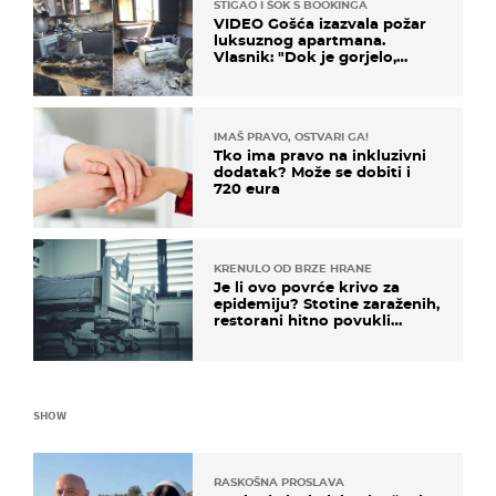
STIGAO I ŠOK S BOOKINGA
VIDEO Gošća izazvala požar
luksuznog apartmana.
Vlasnik: "Dok je gorjelo,
smijali su se, pili i pokazivali
mi srednji prst"
IMAŠ PRAVO, OSTVARI GA!
Tko ima pravo na inkluzivni
dodatak? Može se dobiti i
720 eura
KRENULO OD BRZE HRANE
Je li ovo povrće krivo za
epidemiju? Stotine zaraženih,
restorani hitno povukli
proizvod
SHOW
RASKOŠNA PROSLAVA