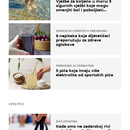
Vježbe za koljeno u moru: 5
sigurnih vježbi koje mogu
smanjiti bol i poboljšati
pokretljivost
VRIJEDI IH UVRSTITI U PREHRANU
6 napitaka koje dijetetičari
preporučuju za zdrave
zglobove
PRIRODNE ALTERNATIVE
5 pića koja imaju više
elektrolita od sportskih pića
LIFESTYLE
BAŠ EFEKTNA
Kada smo na zadarskoj rivi