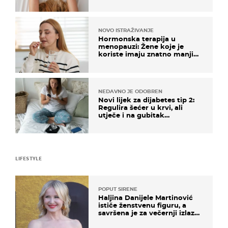
na ovaj način
NOVO ISTRAŽIVANJE
Hormonska terapija u
menopauzi: Žene koje je
koriste imaju znatno manji
rizik od ovoga
NEDAVNO JE ODOBREN
Novi lijek za dijabetes tip 2:
Regulira šećer u krvi, ali
utječe i na gubitak
kilograma! Evo tko ga smije
uzimati i koje su nuspojave
LIFESTYLE
POPUT SIRENE
Haljina Danijele Martinović
ističe ženstvenu figuru, a
savršena je za večernji izlazak
na moru