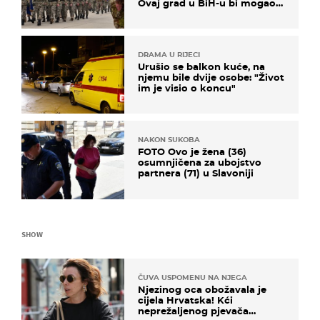
Ovaj grad u BiH-u bi mogao
biti žarište
DRAMA U RIJECI
Urušio se balkon kuće, na
njemu bile dvije osobe: "Život
im je visio o koncu"
NAKON SUKOBA
FOTO Ovo je žena (36)
osumnjičena za ubojstvo
partnera (71) u Slavoniji
SHOW
ČUVA USPOMENU NA NJEGA
Njezinog oca obožavala je
cijela Hrvatska! Kći
neprežaljenog pjevača