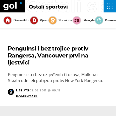
Ostali sp
Ostali sportovi
Dnevnik.hr
Vijesti
Showbizz
Lifestyle
Putova
Penguinsi i bez trojice protiv
Rangersa, Vancouver prvi na
ljestvici
Penguinsi su i bez ozljeđenih Crosbya, Malkina i
Staala odnijeli pobjedu protiv New York Rangersa.
I.JE./TS
02.02.2011 @ 09:11
KOMENTARI