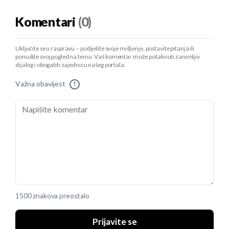
Komentari
(0)
Uključite se u raspravu – podijelite svoje mišljenje, postavite pitanja ili
ponudite svoj pogled na temu. Vaš komentar može potaknuti zanimljiv
dijalog i obogatiti zajednicu našeg portala.
Važna obavijest
!
1500 znakova preostalo
Prijavite se