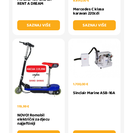
8.890,00 €
RENT A DREAM
Mercedes C klasa
karavan 220cdi
SAZNAJ VIŠE
SAZNAJ VIŠE
1.700,00 €
Sinclair Marine ASB-16A
119,99 €
NOVO! Romobil
električni za djecu
najjeftiniji