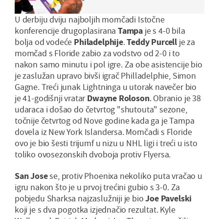
Pogledajte kako je završilo
U derbiju dviju najboljih momčadi Istočne
konferencije drugoplasirana
Tampa
je s 4-0 bila
bolja od vodeće
Philadelphije
.
Teddy Purcell
je za
momčad s Floride zabio za vodstvo od 2-0 i to
nakon samo minutu i pol igre. Za obe asistencije bio
je zaslužan upravo bivši igrač Philladelphie, Simon
Gagne. Treći junak Lightninga u utorak navečer bio
je 41-godišnji vratar
Dwayne Roloson
. Obranio je 38
udaraca i došao do četvrtog "shutouta" sezone,
točnije četvrtog od Nove godine kada ga je Tampa
dovela iz New York Islandersa. Momčadi s Floride
ovo je bio šesti trijumf u nizu u NHL ligi i treći u isto
toliko ovosezonskih dvoboja protiv Flyersa.
San Jose
se, protiv Phoenixa nekoliko puta vračao u
igru nakon što je u prvoj trećini gubio s 3-0. Za
pobjedu Sharksa najzaslužniji je bio
Joe Pavelski
koji je s dva pogotka izjednačio rezultat. Kyle