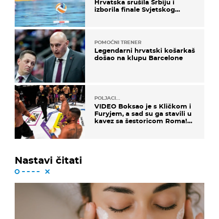
Hrvatska srušila Srbiju i
izborila finale Svjetskog
prvenstva
POMOĆNI TRENER
Legendarni hrvatski košarkaš
došao na klupu Barcelone
POLJACI...
VIDEO Boksao je s Kličkom i
Furyjem, a sad su ga stavili u
kavez sa šestoricom Roma!
Pogledajte kako je završilo
Nastavi čitati