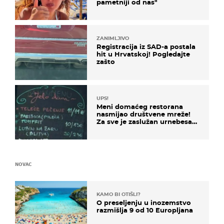
pametniji od nas"
ZANIMLJIVO
Registracija iz SAD-a postala
hit u Hrvatskoj! Pogledajte
zašto
UPS!
Meni domaćeg restorana
nasmijao društvene mreže!
Za sve je zaslužan urnebesan
naziv jela
NOVAC
KAMO BI OTIŠLI?
O preseljenju u inozemstvo
razmišlja 9 od 10 Europljana