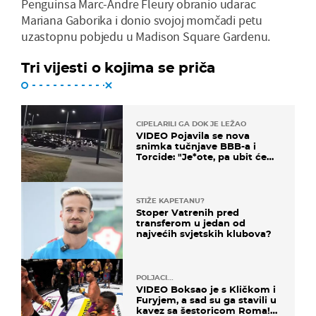
Penguinsa Marc-Andre Fleury obranio udarac
Mariana Gaborika i donio svojoj momčadi petu
uzastopnu pobjedu u Madison Square Gardenu.
Tri vijesti o kojima se priča
CIPELARILI GA DOK JE LEŽAO
VIDEO Pojavila se nova
snimka tučnjave BBB-a i
Torcide: "Je*ote, pa ubit će
ga!"
STIŽE KAPETANU?
Stoper Vatrenih pred
transferom u jedan od
najvećih svjetskih klubova?
POLJACI...
VIDEO Boksao je s Kličkom i
Furyjem, a sad su ga stavili u
kavez sa šestoricom Roma!