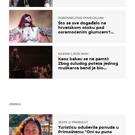
projurila špicom na dva
kotača
PONOVNO POD POVEĆALOM
Što se sve događalo na
hrvatskom otoku pod
osramoćenim glumcem?
Bizarni prizori i danas
izazivaju nevjericu
KAKVIH LJUDI IMA!
Kaos kakav se ne pamti:
Zbog suludog poteza jednog
muškarca bend je bio
prisiljen prekinuti nastup
ZABAVA
JESTE LI PROBALI?
Turisticu oduševila ponuda u
Primoštenu: "Oni su puno