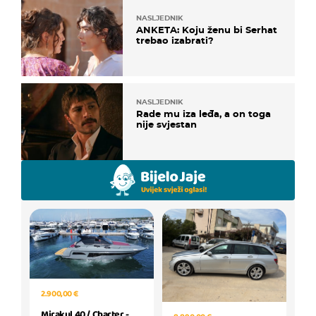
NASLJEDNIK
ANKETA: Koju ženu bi Serhat
trebao izabrati?
NASLJEDNIK
Rade mu iza leđa, a on toga
nije svjestan
2.900,00 €
Mirakul 40 / Charter -