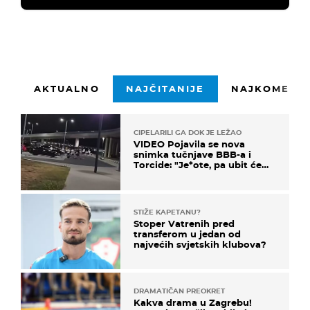
AKTUALNO
NAJČITANIJE
NAJKOMENTI
CIPELARILI GA DOK JE LEŽAO
VIDEO Pojavila se nova
snimka tučnjave BBB-a i
Torcide: "Je*ote, pa ubit će
ga!"
STIŽE KAPETANU?
Stoper Vatrenih pred
transferom u jedan od
najvećih svjetskih klubova?
DRAMATIČAN PREOKRET
Kakva drama u Zagrebu!