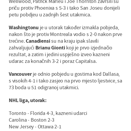
Wellwood, Patrick Marleu i Joe Thornton završili su
priču protiv Phoenixa s 5-3 i tako San Joseu donijeli
petu pobdjeu u zadnjih šest utakmica.
Washingtonu
je u utorak također izmakla pobjeda,
nakon što je protiv Montreala vodio s 2-0 nakon prve
trećine.
Canadiensi
su na kraju ipak slavili
zahvaljujući
Brianu Gionti
koji je prvo izjednačio
rezultat, a zatim i jedini uspješno izveo kazneni
udarac za konačnih 3-2 i poraz Capitalsa.
Vancouver
je odnio pobjedu u gostima kod Dallasa,
s visokih 4-1 i tako zasjeo na prvo mjesto ljestvice, sa
73 boda u 51 odigranoj utakmici.
NHL liga, utorak:
Toronto - Florida 4-3, kazneni udarci
Carolina - Boston 2-3
New Jersey - Ottawa 2-1