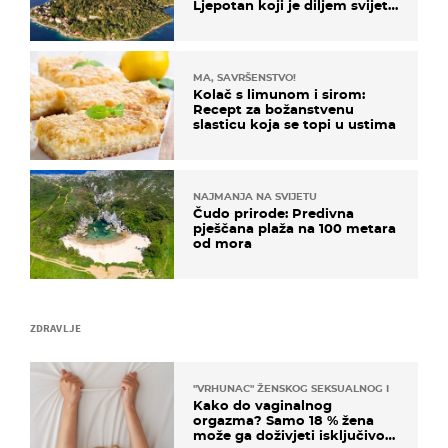
Ljepotan koji je diljem svijeta
poznat po svojem "bijelom
zlatu"
MA, SAVRŠENSTVO!
Kolač s limunom i sirom:
Recept za božanstvenu
slasticu koja se topi u ustima
NAJMANJA NA SVIJETU
Čudo prirode: Predivna
pješčana plaža na 100 metara
od mora
ZDRAVLJE
"VRHUNAC" ŽENSKOG SEKSUALNOG ISKUSTVA
Kako do vaginalnog
orgazma? Samo 18 % žena
može ga doživjeti isključivo