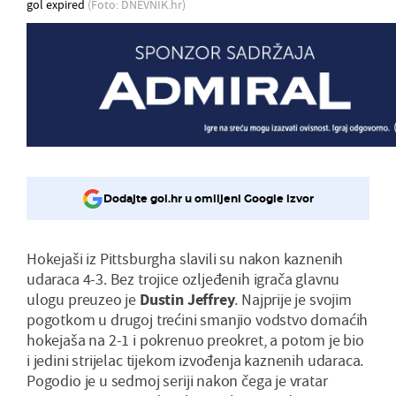
gol expired
(Foto: DNEVNIK.hr)
Dodajte gol.hr u omiljeni Google izvor
Hokejaši iz Pittsburgha slavili su nakon kaznenih
udaraca 4-3. Bez trojice ozljeđenih igrača glavnu
ulogu preuzeo je
Dustin Jeffrey
. Najprije je svojim
pogotkom u drugoj trećini smanjio vodstvo domaćih
hokejaša na 2-1 i pokrenuo preokret, a potom je bio
i jedini strijelac tijekom izvođenja kaznenih udaraca.
Pogodio je u sedmoj seriji nakon čega je vratar