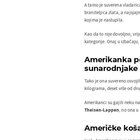
A tamo je suverena vladari
braniteljica zlata, a najsjaj
kojima je nastupila.
Kao da to nije dovoljno, vri
kategorije. Onaj u izbačaju, 
Amerikanka po
sunarodnjake
Tako je ona suvereno osvojil
kilograma, deset više od dr
Amerikanci su gajili neku n
Theisen-Lappen
, no ona u 
Američke koša