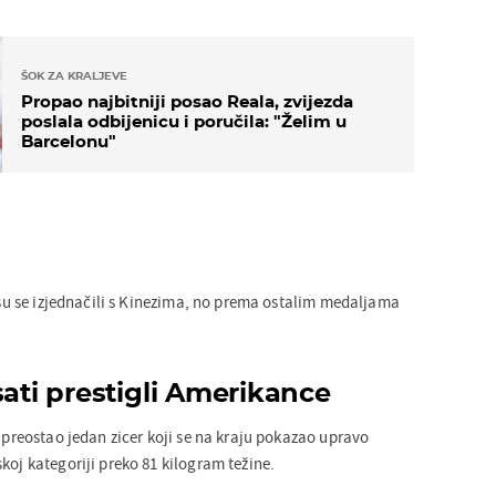
ŠOK ZA KRALJEVE
Propao najbitniji posao Reala, zvijezda
poslala odbijenicu i poručila: "Želim u
Barcelonu"
e su se izjednačili s Kinezima, no prema ostalim medaljama
sati prestigli Amerikance
a preostao jedan zicer koji se na kraju pokazao upravo
koj kategoriji preko 81 kilogram težine.