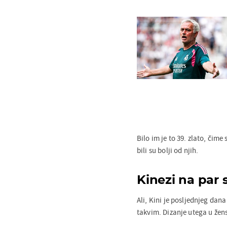
Bilo im je to 39. zlato, čim
bili su bolji od njih.
Kinezi na par 
Ali, Kini je posljednjeg dan
takvim. Dizanje utega u žens