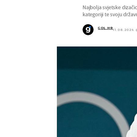
Najbolja svjetske dizači
kategoriji te svoju drža
GOL.HR
11.08.2024 