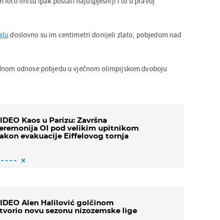
foto finišu ipak postali najuspješniji i to u pravoj
alu
doslovno su im centimetri donijeli zlato, pobjedom nad
ednom odnose pobjedu u vječnom olimpijskom dvoboju
IDEO Kaos u Parizu: Završna
eremonija OI pod velikim upitnikom
akon evakuacije Eiffelovog tornja
IDEO Alen Halilović golčinom
tvorio novu sezonu nizozemske lige