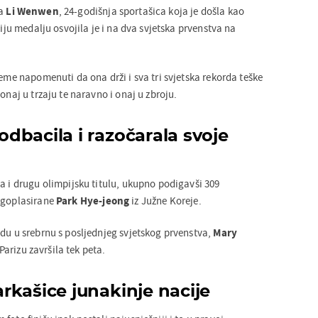
ca
Li Wenwen
, 24-godišnja sportašica koja je došla kao
niju medalju osvojila je i na dva svjetska prvenstva na
jeme napomenuti da ona drži i sva tri svjetska rekorda teške
onaj u trzaju te naravno i onaj u zbroju.
dbacila i razočarala svoje
a i drugu olimpijsku titulu, ukupno podigavši 309
ugoplasirane
Park Hye-jeong
iz Južne Koreje.
adu u srebrnu s posljednjeg svjetskog prvenstva,
Mary
Parizu završila tek peta.
rkašice junakinje nacije