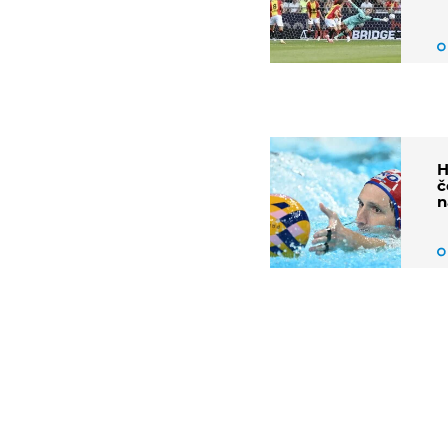
H
č
n