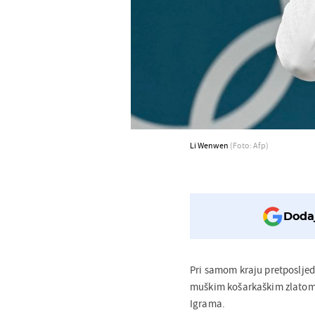
Li Wenwen
(Foto: Afp)
Dodaj
Pri samom kraju pretposlje
muškim košarkaškim zlatom 
Igrama.