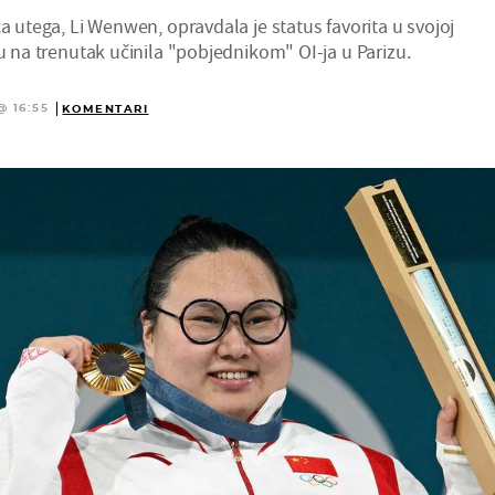
ca utega, Li Wenwen, opravdala je status favorita u svojoj
vu na trenutak učinila "pobjednikom" OI-ja u Parizu.
@ 16:55
KOMENTARI