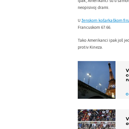
Ipak, Amerikanci su u samom 
neopisivoj drami.
U
ženskom košarkaškom fin
Francuskom 67:66.
Tako Amerikanci ipak još j
protiv Kineza.
V
c
n
V
o