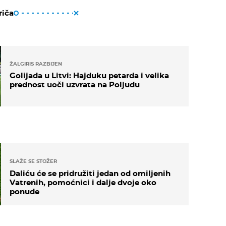
riča
ŽALGIRIS RAZBIJEN
Golijada u Litvi: Hajduku petarda i velika
prednost uoči uzvrata na Poljudu
SLAŽE SE STOŽER
Daliću će se pridružiti jedan od omiljenih
Vatrenih, pomoćnici i dalje dvoje oko
ponude