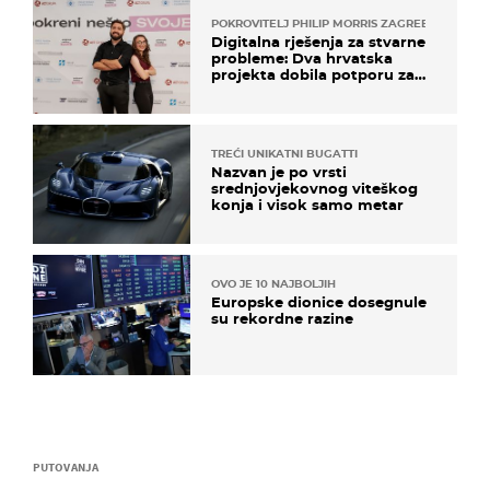
POKROVITELJ PHILIP MORRIS ZAGREB
Digitalna rješenja za stvarne
probleme: Dva hrvatska
projekta dobila potporu za
razvoj
TREĆI UNIKATNI BUGATTI
Nazvan je po vrsti
srednjovjekovnog viteškog
konja i visok samo metar
OVO JE 10 NAJBOLJIH
Europske dionice dosegnule
su rekordne razine
PUTOVANJA