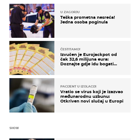
U ZAGORJU
Teška prometna nesreća!
Jedna osoba poginula
ČESTITAMO!
Izvučen je Eurojackpot od
čak 32,6 milijuna eura:
Doznajte gdje idu bogati
dobitci u Hrvatskoj
PACIJENT U IZOLACIJI
Vratio se virus koji je izazvao
međunarodnu uzbunu:
Otkriven novi slučaj u Europi
SHOW