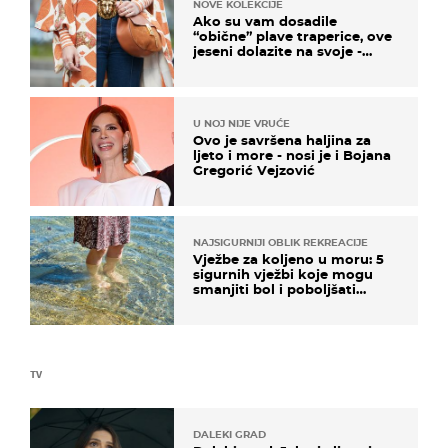
NOVE KOLEKCIJE
Ako su vam dosadile
“obične” plave traperice, ove
jeseni dolazite na svoje -
izdvajamo 15 hit modela
U NOJ NIJE VRUĆE
Ovo je savršena haljina za
ljeto i more - nosi je i Bojana
Gregorić Vejzović
NAJSIGURNIJI OBLIK REKREACIJE
Vježbe za koljeno u moru: 5
sigurnih vježbi koje mogu
smanjiti bol i poboljšati
pokretljivost
TV
DALEKI GRAD