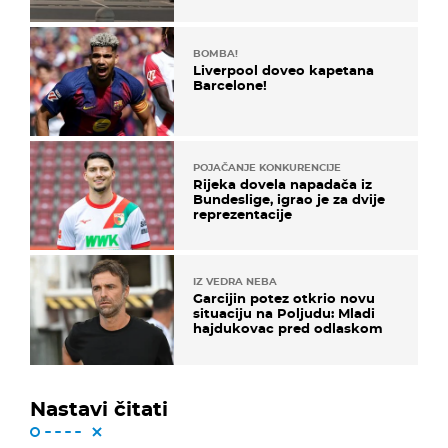
masovna tučnjava
BOMBA!
Liverpool doveo kapetana
Barcelone!
POJAČANJE KONKURENCIJE
Rijeka dovela napadača iz
Bundeslige, igrao je za dvije
reprezentacije
IZ VEDRA NEBA
Garcijin potez otkrio novu
situaciju na Poljudu: Mladi
hajdukovac pred odlaskom
Nastavi čitati