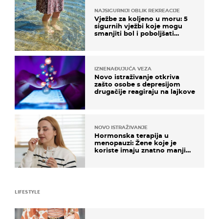
NAJSIGURNIJI OBLIK REKREACIJE
Vježbe za koljeno u moru: 5
sigurnih vježbi koje mogu
smanjiti bol i poboljšati
pokretljivost
IZNENAĐUJUĆA VEZA
Novo istraživanje otkriva
zašto osobe s depresijom
drugačije reagiraju na lajkove
NOVO ISTRAŽIVANJE
Hormonska terapija u
menopauzi: Žene koje je
koriste imaju znatno manji
rizik od ovoga
LIFESTYLE