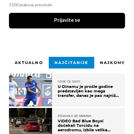
1500 znakova preostalo
Prijavite se
AKTUALNO
NAJČITANIJE
NAJKOMENTI
GDJE ĆE SAD?
U Dinamu je prošle godine
predstavljen kao mega
transfer, danas je pao najniže
u karijeri
POJAVILA SE SNIMKA
VIDEO Bad Blue Boysi
dočekali Torcidu na
aerodromu, izbila velika