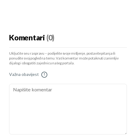
Komentari
(0)
Uključite se u raspravu – podijelite svoje mišljenje, postavite pitanja ili
ponudite svoj pogled na temu. Vaš komentar može potaknuti zanimljiv
dijalog i obogatiti zajednicu našeg portala.
Važna obavijest
!