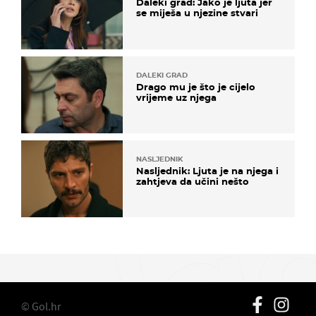
Daleki grad: Jako je ljuta jer
se miješa u njezine stvari
DALEKI GRAD
Drago mu je što je cijelo
vrijeme uz njega
NASLJEDNIK
Nasljednik: Ljuta je na njega i
zahtjeva da učini nešto
© Gol.hr