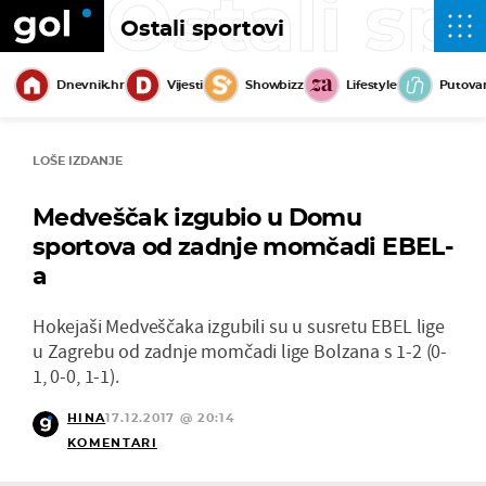
Ostali sp
Ostali sportovi
Dnevnik.hr
Vijesti
Showbizz
Lifestyle
Putova
LOŠE IZDANJE
Medveščak izgubio u Domu
sportova od zadnje momčadi EBEL-
a
Hokejaši Medveščaka izgubili su u susretu EBEL lige
u Zagrebu od zadnje momčadi lige Bolzana s 1-2 (0-
1, 0-0, 1-1).
HINA
17.12.2017 @ 20:14
KOMENTARI