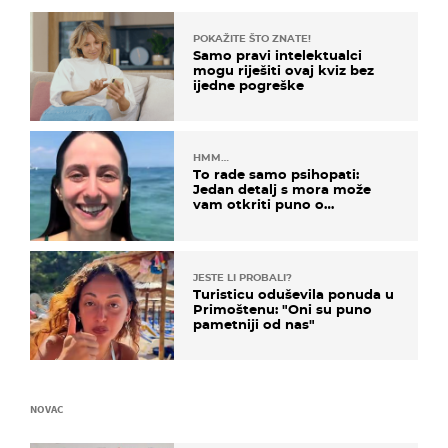
POKAŽITE ŠTO ZNATE!
Samo pravi intelektualci
mogu riješiti ovaj kviz bez
ijedne pogreške
HMM…
To rade samo psihopati:
Jedan detalj s mora može
vam otkriti puno o
prijateljima
JESTE LI PROBALI?
Turisticu oduševila ponuda u
Primoštenu: "Oni su puno
pametniji od nas"
NOVAC