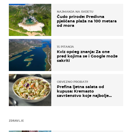
NAJMANJA NA SVIJETU
Čudo prirode: Predivna
pješčana plaža na 100 metara
od mora
15 PITANJA
Kviz općeg znanja: Za one
pred kojima se i Google može
sakriti
OBVEZNO PROBATI!
Prefina ljetna salata od
kupusa: Kremasto
savršenstvo koje najbolje
paše uz pečeno meso
ZDRAVLJE