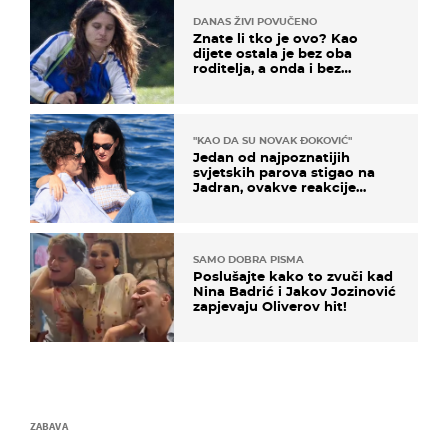
DANAS ŽIVI POVUČENO
Znate li tko je ovo? Kao
dijete ostala je bez oba
roditelja, a onda i bez
milijuna koje je trebala
naslijediti
"KAO DA SU NOVAK ĐOKOVIĆ"
Jedan od najpoznatijih
svjetskih parova stigao na
Jadran, ovakve reakcije
vjerojatno nisu očekivali
SAMO DOBRA PISMA
Poslušajte kako to zvuči kad
Nina Badrić i Jakov Jozinović
zapjevaju Oliverov hit!
ZABAVA