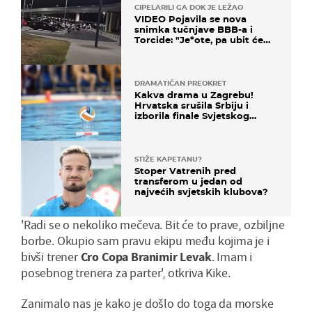
CIPELARILI GA DOK JE LEŽAO
VIDEO Pojavila se nova
snimka tučnjave BBB-a i
Torcide: "Je*ote, pa ubit će
ga!"
DRAMATIČAN PREOKRET
Kakva drama u Zagrebu!
Hrvatska srušila Srbiju i
izborila finale Svjetskog
prvenstva
STIŽE KAPETANU?
Stoper Vatrenih pred
transferom u jedan od
najvećih svjetskih klubova?
'Radi se o nekoliko mečeva. Bit će to prave, ozbiljne
borbe. Okupio sam pravu ekipu među kojima je i
bivši trener
Cro Copa
Branimir Levak
. Imam i
posebnog trenera za parter', otkriva Kike.
Zanimalo nas je kako je došlo do toga da morske