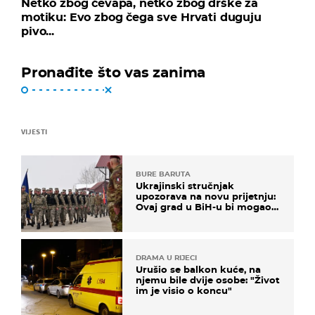
Netko zbog ćevapa, netko zbog drške za
motiku: Evo zbog čega sve Hrvati duguju
pivo...
Pronađite što vas zanima
VIJESTI
BURE BARUTA
Ukrajinski stručnjak
upozorava na novu prijetnju:
Ovaj grad u BiH-u bi mogao
biti žarište
DRAMA U RIJECI
Urušio se balkon kuće, na
njemu bile dvije osobe: "Život
im je visio o koncu"