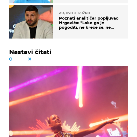
AU, OVO JE RUŽNO
Poznati analitičar popljuvao
Hrgovića: "Lako ga je
pogoditi, ne kreće se, ne
koristi noge..."
Nastavi čitati