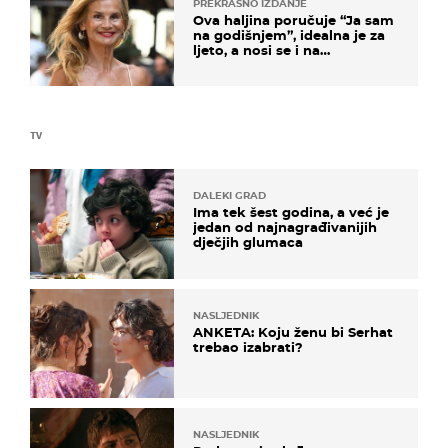
PREKRASNO IZDANJE
Ova haljina poručuje “Ja sam
na godišnjem”, idealna je za
ljeto, a nosi se i na
zagrebačkoj špici
TV
DALEKI GRAD
Ima tek šest godina, a već je
jedan od najnagrađivanijih
dječjih glumaca
NASLJEDNIK
ANKETA: Koju ženu bi Serhat
trebao izabrati?
NASLJEDNIK