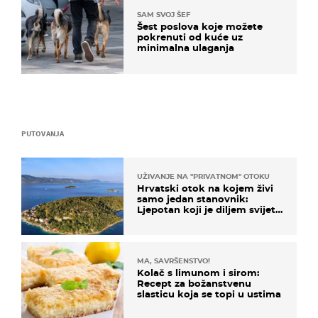
SAM SVOJ ŠEF
Šest poslova koje možete
pokrenuti od kuće uz
minimalna ulaganja
PUTOVANJA
UŽIVANJE NA "PRIVATNOM" OTOKU
Hrvatski otok na kojem živi
samo jedan stanovnik:
Ljepotan koji je diljem svijeta
poznat po svojem "bijelom
zlatu"
MA, SAVRŠENSTVO!
Kolač s limunom i sirom:
Recept za božanstvenu
slasticu koja se topi u ustima