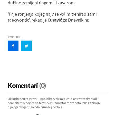
dubine zamijeni ringom ili kavezom.
'Prije ronjenja kojeg najviše volim trenirao sam i
taekwondo', rekao je
Curavić
za Dnevnik.hr.
PODIJELI
Komentari
(0)
Uključite se u raspravu – podijelite svoje mišljenje, postavite pitanja ili
ponudite svoj pogled na temu. Vaš komentar može potaknuti zanimljiv
dijalog i obogatiti zajednicu našeg portala.