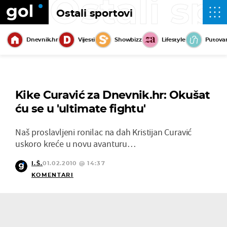
Ostali sp
Ostali sportovi
Dnevnik.hr
Vijesti
Showbizz
Lifestyle
Putova
Kike Curavić za Dnevnik.hr: Okušat
ću se u 'ultimate fightu'
Naš proslavljeni ronilac na dah Kristijan Curavić
uskoro kreće u novu avanturu…
I.Š.
01.02.2010 @ 14:37
KOMENTARI