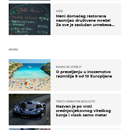
UPS!
Meni domaćeg restorana
nasmijao društvene mreže!
Za sve je zaslužan urnebesan
naziv jela
NOVAC
KAMO BI OTIŠLI?
O preseljenju u inozemstvo
razmišlja 9 od 10 Europljana
TREĆI UNIKATNI BUGATTI
Nazvan je po vrsti
srednjovjekovnog viteškog
konja i visok samo metar