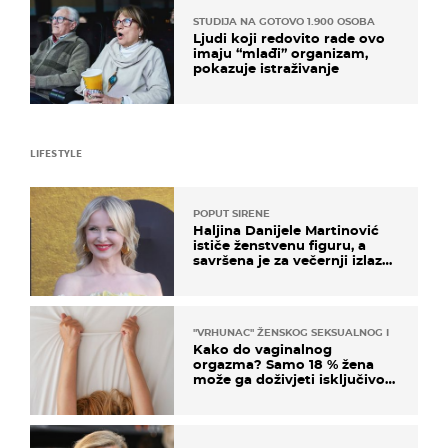
STUDIJA NA GOTOVO 1.900 OSOBA
Ljudi koji redovito rade ovo
imaju “mlađi” organizam,
pokazuje istraživanje
LIFESTYLE
POPUT SIRENE
Haljina Danijele Martinović
ističe ženstvenu figuru, a
savršena je za večernji izlazak
na moru
"VRHUNAC" ŽENSKOG SEKSUALNOG ISKUSTVA
Kako do vaginalnog
orgazma? Samo 18 % žena
može ga doživjeti isključivo
na ovaj način