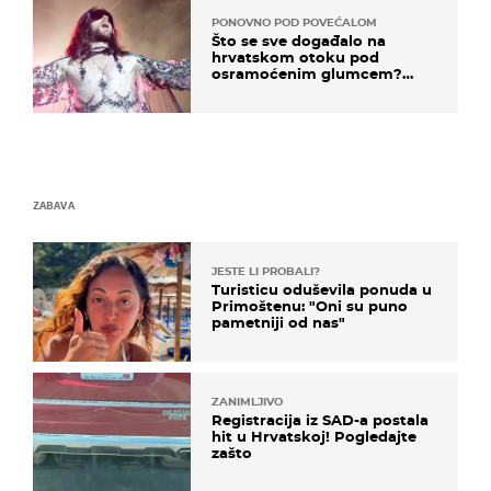
PONOVNO POD POVEĆALOM
Što se sve događalo na
hrvatskom otoku pod
osramoćenim glumcem?
Bizarni prizori i danas
izazivaju nevjericu
ZABAVA
JESTE LI PROBALI?
Turisticu oduševila ponuda u
Primoštenu: "Oni su puno
pametniji od nas"
ZANIMLJIVO
Registracija iz SAD-a postala
hit u Hrvatskoj! Pogledajte
zašto