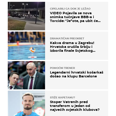
CIPELARILI GA DOK JE LEŽAO
VIDEO Pojavila se nova
snimka tučnjave BBB-a i
Torcide: "Je*ote, pa ubit će
ga!"
DRAMATIČAN PREOKRET
Kakva drama u Zagrebu!
Hrvatska srušila Srbiju i
izborila finale Svjetskog
prvenstva
POMOĆNI TRENER
Legendarni hrvatski košarkaš
došao na klupu Barcelone
STIŽE KAPETANU?
Stoper Vatrenih pred
transferom u jedan od
najvećih svjetskih klubova?