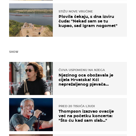
STIŽU NOVE VRUĆINE
Plovila čekaju, s dna izviru
čuda: "Nekad sam se tu
kupao, sad igram nogomet"
SHOW
ČUVA USPOMENU NA NJEGA
Njezinog oca obožavala je
cijela Hrvatska! Kći
neprežaljenog pjevača
projurila špicom na dva
kotača
PRED 20 TISUĆA LJUDI
Thompson izazvao ovacije
već na početku koncerta:
"Što ću kad sam slab..."