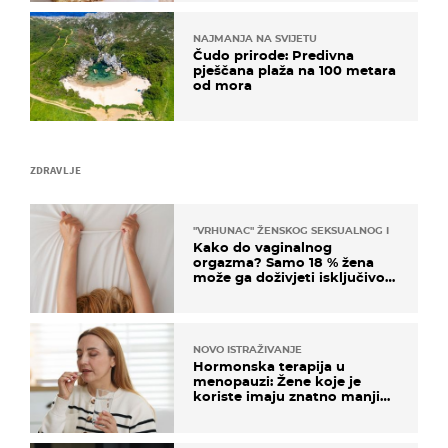
NAJMANJA NA SVIJETU
Čudo prirode: Predivna
pješčana plaža na 100 metara
od mora
ZDRAVLJE
"VRHUNAC" ŽENSKOG SEKSUALNOG ISKUSTVA
Kako do vaginalnog
orgazma? Samo 18 % žena
može ga doživjeti isključivo
na ovaj način
NOVO ISTRAŽIVANJE
Hormonska terapija u
menopauzi: Žene koje je
koriste imaju znatno manji
rizik od ovoga