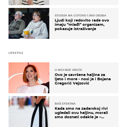
STUDIJA NA GOTOVO 1.900 OSOBA
Ljudi koji redovito rade ovo
imaju “mlađi” organizam,
pokazuje istraživanje
LIFESTYLE
U NOJ NIJE VRUĆE
Ovo je savršena haljina za
ljeto i more - nosi je i Bojana
Gregorić Vejzović
BAŠ EFEKTNA
Kada smo na zadarskoj rivi
ugledali ovu haljinu, morali
smo doznati odakle je –
košta samo 18 eura