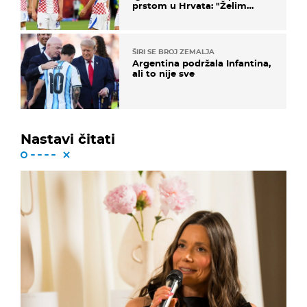
prstom u Hrvata: "Želim
njega!"
ŠIRI SE BROJ ZEMALJA
Argentina podržala Infantina,
ali to nije sve
Nastavi čitati