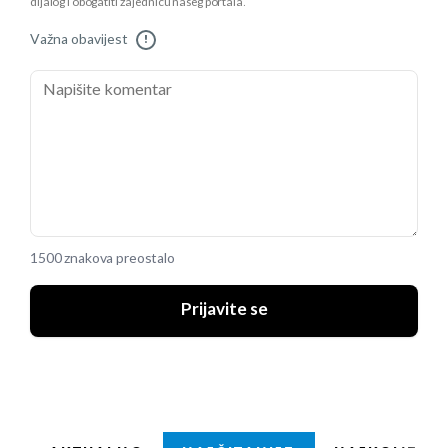
dijalog i obogatiti zajednicu našeg portala.
Važna obavijest
!
1500 znakova preostalo
Prijavite se