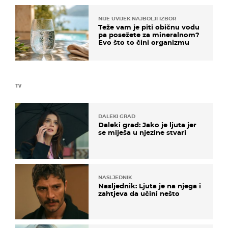
NIJE UVIJEK NAJBOLJI IZBOR
Teže vam je piti običnu vodu
pa posežete za mineralnom?
Evo što to čini organizmu
TV
DALEKI GRAD
Daleki grad: Jako je ljuta jer
se miješa u njezine stvari
NASLJEDNIK
Nasljednik: Ljuta je na njega i
zahtjeva da učini nešto