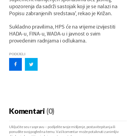
upozorenja da sadrži sastojak koji je se nalazi na
Popisu zabranjenih sredstava', rekao je Križan.
Sukladno pravilima, HPS će na vrijeme izvijestiti
HADA-u, FINA-u, WADA-u i javnost o svim
provedenim radnjama i odlukama.
PODIJELI
Komentari
(0)
Uključite se u raspravu – podijelite svoje mišljenje, postavite pitanja ili
ponudite svoj pogled na temu. Vaš komentar može potaknuti zanimljiv