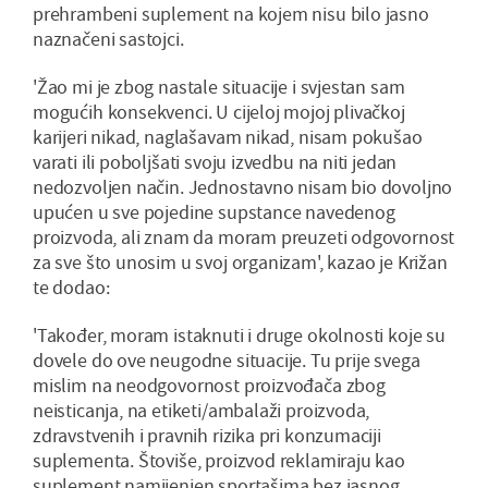
prehrambeni suplement na kojem nisu bilo jasno
naznačeni sastojci.
'Žao mi je zbog nastale situacije i svjestan sam
mogućih konsekvenci. U cijeloj mojoj plivačkoj
karijeri nikad, naglašavam nikad, nisam pokušao
varati ili poboljšati svoju izvedbu na niti jedan
nedozvoljen način. Jednostavno nisam bio dovoljno
upućen u sve pojedine supstance navedenog
proizvoda, ali znam da moram preuzeti odgovornost
za sve što unosim u svoj organizam', kazao je Križan
te dodao:
'Također, moram istaknuti i druge okolnosti koje su
dovele do ove neugodne situacije. Tu prije svega
mislim na neodgovornost proizvođača zbog
neisticanja, na etiketi/ambalaži proizvoda,
zdravstvenih i pravnih rizika pri konzumaciji
suplementa. Štoviše, proizvod reklamiraju kao
suplement namijenjen sportašima bez jasnog