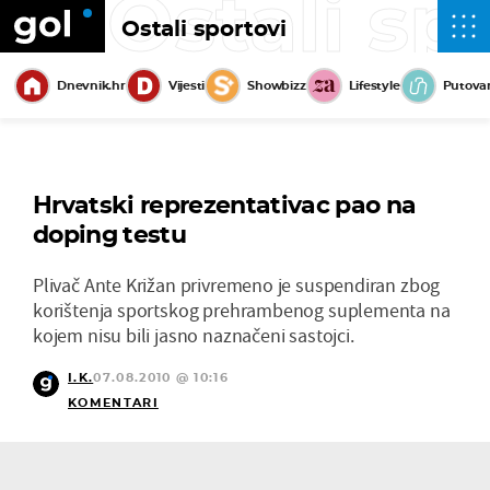
Ostali sp
Ostali sportovi
Dnevnik.hr
Vijesti
Showbizz
Lifestyle
Putova
Hrvatski reprezentativac pao na
doping testu
Plivač Ante Križan privremeno je suspendiran zbog
korištenja sportskog prehrambenog suplementa na
kojem nisu bili jasno naznačeni sastojci.
I.K.
07.08.2010 @ 10:16
KOMENTARI