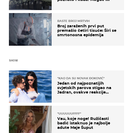
kopneni upad u članicu
NATO-a
RASTE BROJ MRTVIH
Broj zaraženih prvi put
premašio četiri tisuće: Širi se
smrtonosna epidemija
SHOW
"KAO DA SU NOVAK ĐOKOVIĆ"
Jedan od najpoznatijih
svjetskih parova stigao na
Jadran, ovakve reakcije
vjerojatno nisu očekivali
"UUUUUUFFFF"
Vau, koje noge! Ružičasti
badić istaknuo je najbolje
adute Maje Šuput