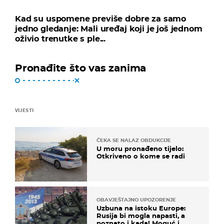
Kad su uspomene previše dobre za samo
jedno gledanje: Mali uređaj koji je još jednom
oživio trenutke s ple...
Pronađite što vas zanima
VIJESTI
ČEKA SE NALAZ OBDUKCIJE
U moru pronađeno tijelo:
Otkriveno o kome se radi
OBAVJEŠTAJNO UPOZORENJE
Uzbuna na istoku Europe:
Rusija bi mogla napasti, a
poznato i kada! Moguć i