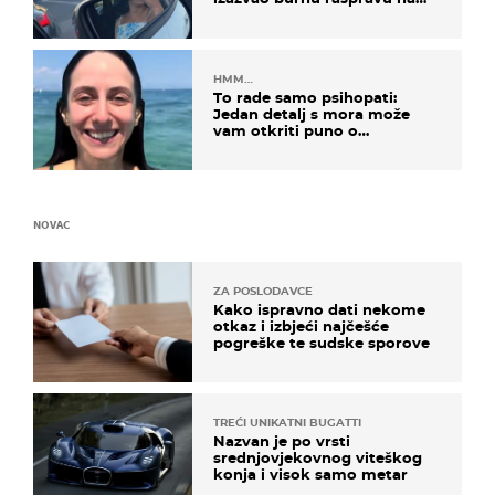
društvenim mrežama
HMM…
To rade samo psihopati:
Jedan detalj s mora može
vam otkriti puno o
prijateljima
NOVAC
ZA POSLODAVCE
Kako ispravno dati nekome
otkaz i izbjeći najčešće
pogreške te sudske sporove
TREĆI UNIKATNI BUGATTI
Nazvan je po vrsti
srednjovjekovnog viteškog
konja i visok samo metar