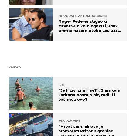
NOVA ZVIJEZDA NA JADRANU
Roger Federer stigao u
Hrvatsku! Za njegovu ljubav
prema našem otoku zaslužan
je jedan poznati Hrvat
ZABAVA
LOL
"Je li živ, zna li se?": Snimka s
Jadrana postala hit, radi li i
vaš muž ovo?
ŠTO KAŽETE?
"Hrvat sam, ali ovo je
sramota": Prizor s granice
izazvao burnu raspravu na