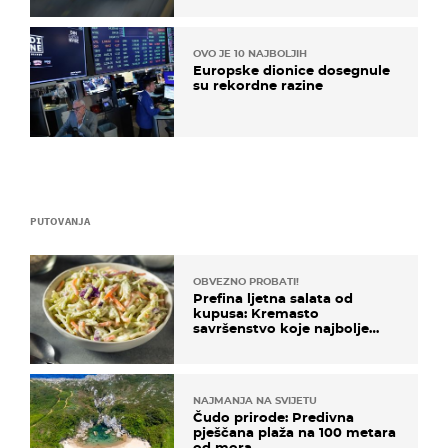
OVO JE 10 NAJBOLJIH
Europske dionice dosegnule
su rekordne razine
PUTOVANJA
OBVEZNO PROBATI!
Prefina ljetna salata od
kupusa: Kremasto
savršenstvo koje najbolje
paše uz pečeno meso
NAJMANJA NA SVIJETU
Čudo prirode: Predivna
pješčana plaža na 100 metara
od mora