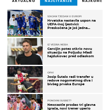
AKTUALNO
NAJČITANIJE
NAJKOMENTI
SJAJAN TJEDAN U EUROPI
Hrvatska nastavila uspon na
UEFA-inoj ljestvici:
Preskočena je još jedna
država
IZ VEDRA NEBA
Garcijin potez otkrio novu
situaciju na Poljudu: Mladi
hajdukovac pred odlaskom
OPA!
Josip Šutalo radi transfer u
redove nogometnog diva i
bivšeg prvaka Europe
PONOVNI SUSRET?
Newcastle prodao tri glavna
igrača, novi trener uperio