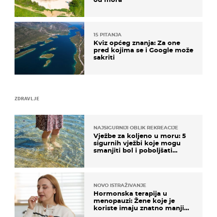
15 PITANJA
Kviz općeg znanja: Za one
pred kojima se i Google može
sakriti
ZDRAVLJE
NAJSIGURNIJI OBLIK REKREACIJE
Vježbe za koljeno u moru: 5
sigurnih vježbi koje mogu
smanjiti bol i poboljšati
pokretljivost
NOVO ISTRAŽIVANJE
Hormonska terapija u
menopauzi: Žene koje je
koriste imaju znatno manji
rizik od ovoga