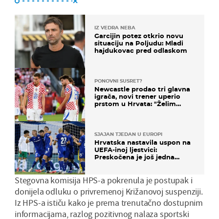
IZ VEDRA NEBA
Garcijin potez otkrio novu
situaciju na Poljudu: Mladi
hajdukovac pred odlaskom
PONOVNI SUSRET?
Newcastle prodao tri glavna
igrača, novi trener uperio
prstom u Hrvata: "Želim
njega!"
SJAJAN TJEDAN U EUROPI
Hrvatska nastavila uspon na
UEFA-inoj ljestvici:
Preskočena je još jedna
država
Stegovna komisija HPS-a pokrenula je postupak i
donijela odluku o privremenoj Križanovoj suspenziji.
Iz HPS-a ističu kako je prema trenutačno dostupnim
informacijama, razlog pozitivnog nalaza sportski