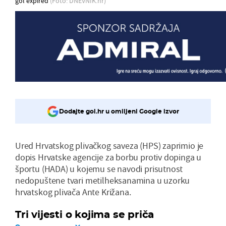
gol expired
(Foto: DNEVNIK.hr)
Dodajte gol.hr u omiljeni Google izvor
Ured Hrvatskog plivačkog saveza (HPS) zaprimio je
dopis Hrvatske agencije za borbu protiv dopinga u
športu (HADA) u kojemu se navodi prisutnost
nedopuštene tvari metilheksanamina u uzorku
hrvatskog plivača Ante Križana.
Tri vijesti o kojima se priča