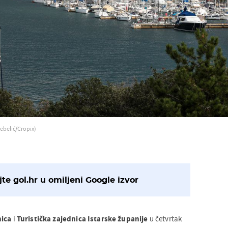
ebelić/Cropix)
te gol.hr u omiljeni Google izvor
nica
i
Turistička zajednica Istarske županije
u četvrtak