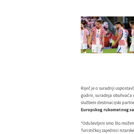
Riječ je o suradnji uspostav
godini, suradnja obuhvaća dv
službeni destinacijski partn
Europskog rukometnog sa
"Oduševljeni smo što možemo
Turističkoj zajednici Istar