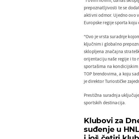
"I ovim novim, danas skloplje
prepoznatljivosti te se doda
aktivni odmor. Ujedno ovo vi
Europske regije sporta koju 
"Ovo je vrsta suradnje kojo
ključnim i globalno prepozn
sklopljena značajna strateš
orijentaciju naše regije i 
sportašima na kondicijskim 
TOP brendovima, a koju sada
je direktor Turiostičke zaje
Prestižna suradnja uključuj
sportskih destinacija.
Klubovi za Dne
suđenje u HNL
i još četiri kl