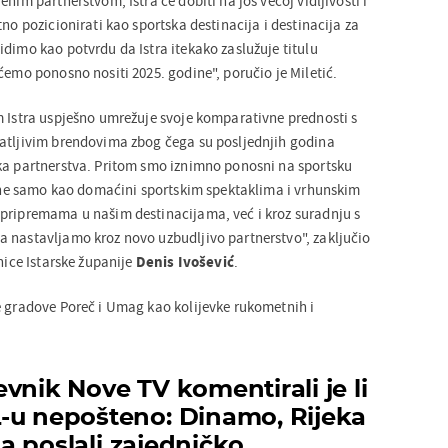
nim partnerstvom, Istra će dobiti na još većoj vidljivosti i
tno pozicionirati kao sportska destinacija i destinacija za
dimo kao potvrdu da Istra itekako zaslužuje titulu
ćemo ponosno nositi 2025. godine", poručio je Miletić.
m Istra uspješno umrežuje svoje komparativne prednosti s
atljivim brendovima zbog čega su posljednjih godina
ka partnerstva. Pritom smo iznimno ponosni na sportsku
to ne samo kao domaćini sportskim spektaklima i vrhunskim
pripremama u našim destinacijama, već i kroz suradnju s
 nastavljamo kroz novo uzbudljivo partnerstvo", zaključio
dnice Istarske županije
Denis Ivošević
.
e gradove Poreč i Umag kao kolijevke rukometnih i
vnik Nove TV komentirali je li
-u nepošteno: Dinamo, Rijeka
uba poslali zajedničko