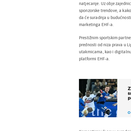
natjecanje. Uz obje zajednic
sponzorske trendove, a kako
da će suradnja u budućnosti 
marketinga EHF-a.
Prestižnim sportskim partne
prednosti od niza prava u Li
utakmicama, kao i digitaln
platformi EHF-a.
Z
s
p