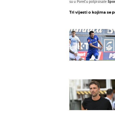
su u Poreču potpisisale
Spo
Tri vijesti o kojima se p