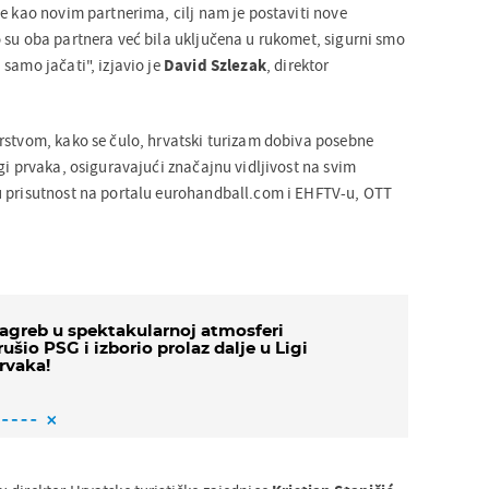
e kao novim partnerima, cilj nam je postaviti nove
 su oba partnera već bila uključena u rukomet, sigurni smo
samo jačati", izjavio je
David Szlezak
, direktor
rstvom, kako se čulo, hrvatski turizam dobiva posebne
gi prvaka, osiguravajući značajnu vidljivost na svim
u prisutnost na portalu eurohandball.com i EHFTV-u, OTT
agreb u spektakularnoj atmosferi
rušio PSG i izborio prolaz dalje u Ligi
rvaka!