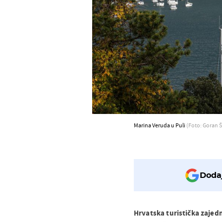
Marina Veruda u Puli
(Foto: Goran Š
Dodaj
Hrvatska turistička zajed