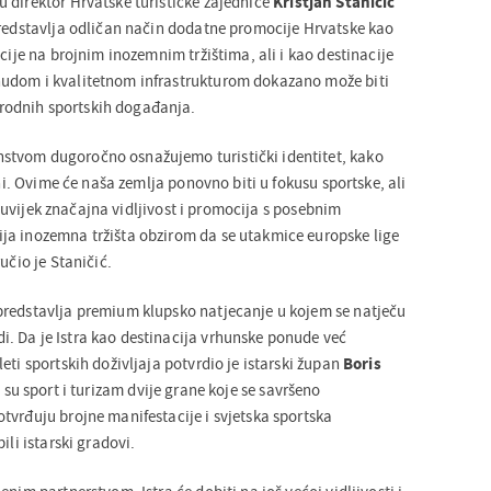
 direktor Hrvatske turističke zajednice
Kristjan Staničić
predstavlja odličan način dodatne promocije Hrvatske kao
acije na brojnim inozemnim tržištima, ali i kao destinacije
udom i kvalitetnom infrastrukturom dokazano može biti
odnih sportskih događanja.
tvom dugoročno osnažujemo turistički identitet, kako
ini. Ovime će naša zemlja ponovno biti u fokusu sportske, ali
e i uvijek značajna vidljivost i promocija s posebnim
ja inozemna tržišta obzirom da se utakmice europske lige
učio je Staničić.
predstavlja premium klupsko natjecanje u kojem se natječu
 Da je Istra kao destinacija vrhunske ponude već
eti sportskih doživljaja potvrdio je istarski župan
Boris
 su sport i turizam dvije grane koje se savršeno
tvrđuju brojne manifestacije i svjetska sportska
ili istarski gradovi.