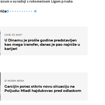
razum o suradnji s rukometnom Ligom prvaka
.
riča
GDJE ĆE SAD?
U Dinamu je prošle godine predstavljen
kao mega transfer, danas je pao najniže u
karijeri
IZ VEDRA NEBA
Garcijin potez otkrio novu situaciju na
Poljudu: Mladi hajdukovac pred odlaskom