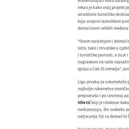
Komentirajući novu suradnju
rekao je kako ovaj projekt 
atraktivne turističke destin
koja svojom raznolikom pon
domaćinom velikih međunar
"Ovom suradnjom i domaćins
Istre, tako i Hrvatske u cjel
i turističke javnosti, a tu j
naglaskom na naša najvažni
igraju u čak 19 zemalja", por
Liga prvaka za rukometaše 
najbolje rukometne momčadi.
prepoznata i po iznimnoj pal
Miletić
koji je istaknuo kako
nadopunjuju, što svakako po
natjecanja čiji su domaćini b