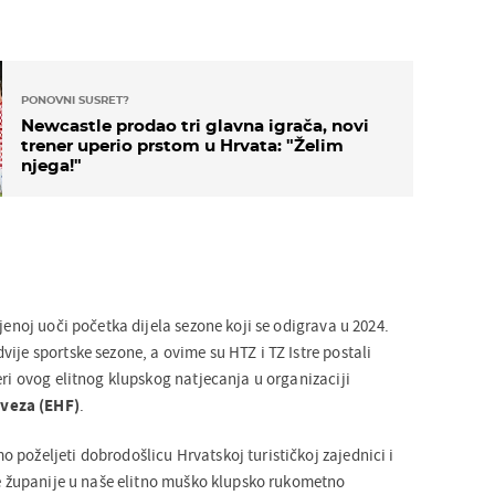
PONOVNI SUSRET?
Newcastle prodao tri glavna igrača, novi
trener uperio prstom u Hrvata: "Želim
njega!"
ljenoj uoči početka dijela sezone koji se odigrava u 2024.
ije sportske sezone, a ovime su HTZ i TZ Istre postali
eri ovog elitnog klupskog natjecanja u organizaciji
veza (EHF)
.
 poželjeti dobrodošlicu Hrvatskoj turističkoj zajednici i
ske županije u naše elitno muško klupsko rukometno