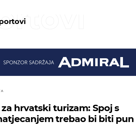
ortovi
sportovi
TA
t za hrvatski turizam: Spoj s
natjecanjem trebao bi biti pun