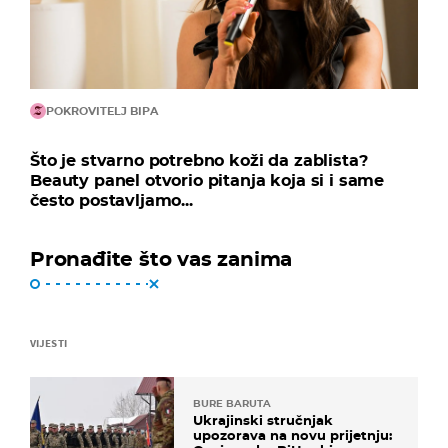
POKROVITELJ BIPA
Što je stvarno potrebno koži da zablista?
Beauty panel otvorio pitanja koja si i same
često postavljamo...
Pronađite što vas zanima
VIJESTI
BURE BARUTA
Ukrajinski stručnjak
upozorava na novu prijetnju: