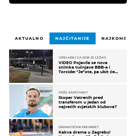
AKTUALNO
NAJČITANIJE
NAJKOMENTI
CIPELARILI GA DOK JE LEŽAO
VIDEO Pojavila se nova
snimka tučnjave BBB-a i
Torcide: "Je*ote, pa ubit će
ga!"
STIŽE KAPETANU?
Stoper Vatrenih pred
transferom u jedan od
najvećih svjetskih klubova?
DRAMATIČAN PREOKRET
Kakva drama u Zagrebu!