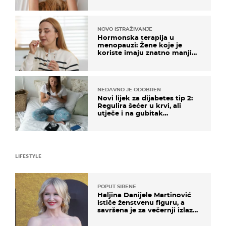
na ovaj način
NOVO ISTRAŽIVANJE
Hormonska terapija u
menopauzi: Žene koje je
koriste imaju znatno manji
rizik od ovoga
NEDAVNO JE ODOBREN
Novi lijek za dijabetes tip 2:
Regulira šećer u krvi, ali
utječe i na gubitak
kilograma! Evo tko ga smije
uzimati i koje su nuspojave
LIFESTYLE
POPUT SIRENE
Haljina Danijele Martinović
ističe ženstvenu figuru, a
savršena je za večernji izlazak
na moru