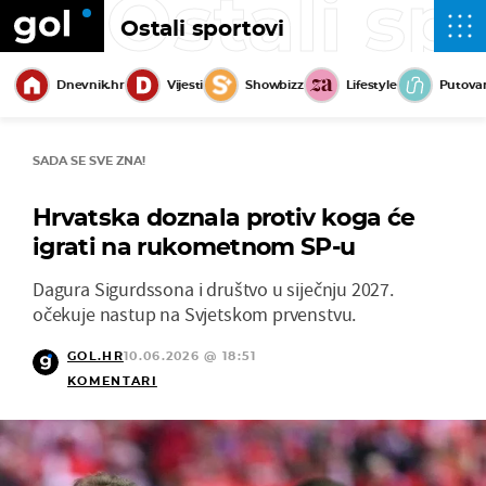
Ostali sp
Ostali sportovi
Dnevnik.hr
Vijesti
Showbizz
Lifestyle
Putova
SADA SE SVE ZNA!
Hrvatska doznala protiv koga će
igrati na rukometnom SP-u
Dagura Sigurdssona i društvo u siječnju 2027.
očekuje nastup na Svjetskom prvenstvu.
GOL.HR
10.06.2026 @ 18:51
KOMENTARI