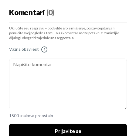
Komentari
(0)
Uključite se u raspravu – podijelite svoje mišljenje, postavite pitanja ili
ponudite svoj pogled na temu. Vaš komentar može potaknuti zanimljiv
dijalog i obogatiti zajednicu našeg portala.
Važna obavijest
!
1500 znakova preostalo
Prijavite se