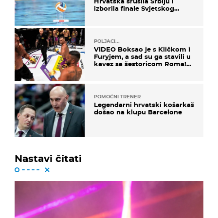
Hrvatska srušila Srbiju i
izborila finale Svjetskog
prvenstva
POLJACI...
VIDEO Boksao je s Kličkom i
Furyjem, a sad su ga stavili u
kavez sa šestoricom Roma!
Pogledajte kako je završilo
POMOĆNI TRENER
Legendarni hrvatski košarkaš
došao na klupu Barcelone
Nastavi čitati