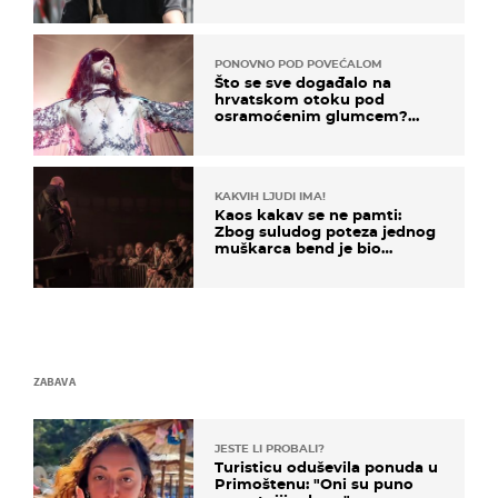
kotača
PONOVNO POD POVEĆALOM
Što se sve događalo na
hrvatskom otoku pod
osramoćenim glumcem?
Bizarni prizori i danas
izazivaju nevjericu
KAKVIH LJUDI IMA!
Kaos kakav se ne pamti:
Zbog suludog poteza jednog
muškarca bend je bio
prisiljen prekinuti nastup
ZABAVA
JESTE LI PROBALI?
Turisticu oduševila ponuda u
Primoštenu: "Oni su puno