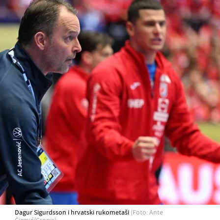
Dagur Sigurdsson i hrvatski rukometaši
(Foto: Ante
Čizmić/Cropix)