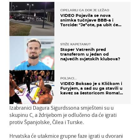
CIPELARILI GA DOK JE LEŽAO
VIDEO Pojavila se nova
snimka tučnjave BBB-a i
Torcide: "Je*ote, pa ubit će
ga!"
STIŽE KAPETANU?
Stoper Vatrenih pred
transferom u jedan od
najvećih svjetskih klubova?
POLJACI...
VIDEO Boksao je s Kličkom i
Furyjem, a sad su ga stavili u
kavez sa šestoricom Roma!
Pogledajte kako je završilo
Izabranici Dagura Sigurdssona smješteni su u
skupinu C, a ždrijebom je odlučeno da će igrati
protiv Španjolske, Čilea i Turske.
Hrvatska će utakmice grupne faze igrati u dvorani