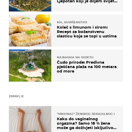
Ljepotan koji je diljem svijeta
poznat po svojem "bijelom
zlatu"
MA, SAVRŠENSTVO!
Kolač s limunom i sirom:
Recept za božanstvenu
slasticu koja se topi u ustima
NAJMANJA NA SVIJETU
Čudo prirode: Predivna
pješčana plaža na 100 metara
od mora
ZDRAVLJE
"VRHUNAC" ŽENSKOG SEKSUALNOG ISKUSTVA
Kako do vaginalnog
orgazma? Samo 18 % žena
može ga doživjeti isključivo