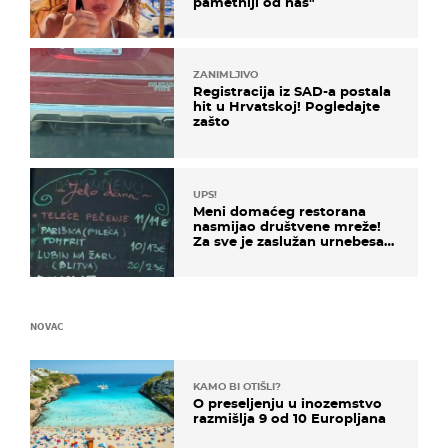
pametniji od nas"
ZANIMLJIVO
Registracija iz SAD-a postala
hit u Hrvatskoj! Pogledajte
zašto
UPS!
Meni domaćeg restorana
nasmijao društvene mreže!
Za sve je zaslužan urnebesan
naziv jela
NOVAC
KAMO BI OTIŠLI?
O preseljenju u inozemstvo
razmišlja 9 od 10 Europljana