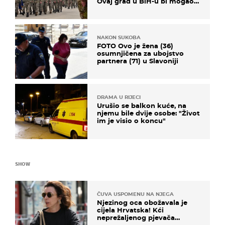
Ovaj grad u BiH-u bi mogao
biti žarište
NAKON SUKOBA
FOTO Ovo je žena (36)
osumnjičena za ubojstvo
partnera (71) u Slavoniji
DRAMA U RIJECI
Urušio se balkon kuće, na
njemu bile dvije osobe: "Život
im je visio o koncu"
SHOW
ČUVA USPOMENU NA NJEGA
Njezinog oca obožavala je
cijela Hrvatska! Kći
neprežaljenog pjevača
projurila špicom na dva