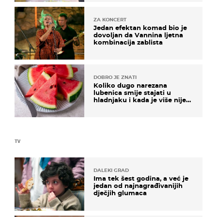
ZA KONCERT
Jedan efektan komad bio je
dovoljan da Vannina ljetna
kombinacija zablista
DOBRO JE ZNATI
Koliko dugo narezana
lubenica smije stajati u
hladnjaku i kada je više nije
sigurno jesti?
TV
DALEKI GRAD
Ima tek šest godina, a već je
jedan od najnagrađivanijih
dječjih glumaca