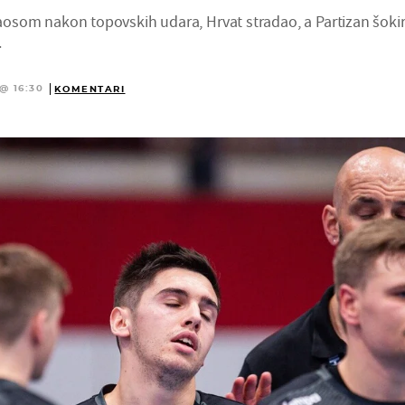
 kaosom nakon topovskih udara, Hrvat stradao, a Partizan šoki
.
@ 16:30
KOMENTARI