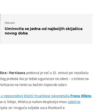
ODLAZI
Umirovila se jedna od najboljih skijašica
novog doba
dine
i
Partizana
prekinut je već u 15. minuti pri rezultatu
g prekida bio je težak sigurnosni incident – s tribine na
 Partizana na teren su bačeni topovski udari.
e u neposrednoj blizini hrvatskog rukometaša
Frana
Milete
,
 iz Srbije, Mileta je nakon eksplozije imao
ozbiljne
njala se i moguća ozljeda suca Markovića.