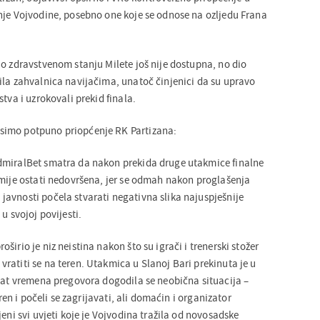
nje Vojvodine, posebno one koje se odnose na ozljedu Frana
 o zdravstvenom stanju Milete još nije dostupna, no dio
ila zahvalnica navijačima, unatoč činjenici da su upravo
tva i uzrokovali prekid finala.
simo potpuno priopćenje RK Partizana:
dmiralBet smatra da nakon prekida druge utakmice finalne
smije ostati nedovršena, jer se odmah nakon proglašenja
avnosti počela stvarati negativna slika najuspješnije
u svojoj povijesti.
širio je niz neistina nakon što su igrači i trenerski stožer
ratiti se na teren. Utakmica u Slanoj Bari prekinuta je u
 sat vremena pregovora dogodila se neobična situacija –
eren i počeli se zagrijavati, ali domaćin i organizator
jeni svi uvjeti koje je Vojvodina tražila od novosadske