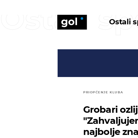
Ostali sp
Ostali 
PRIOPĆENJE KLUBA
Grobari ozli
"Zahvaljujem
najbolje zna