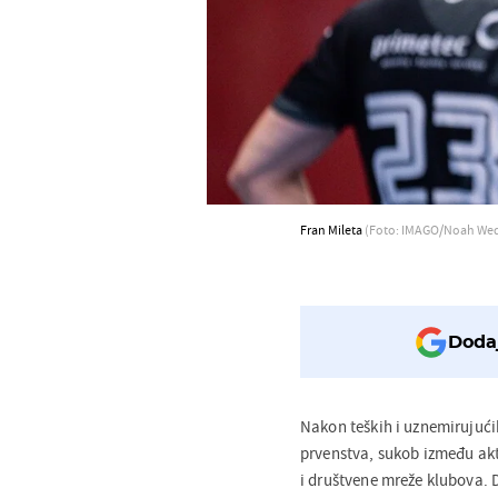
Fran Mileta
(Foto: IMAGO/Noah Wed
Dodaj
Nakon teških i uznemirujuć
prvenstva, sukob između akte
i društvene mreže klubova. D