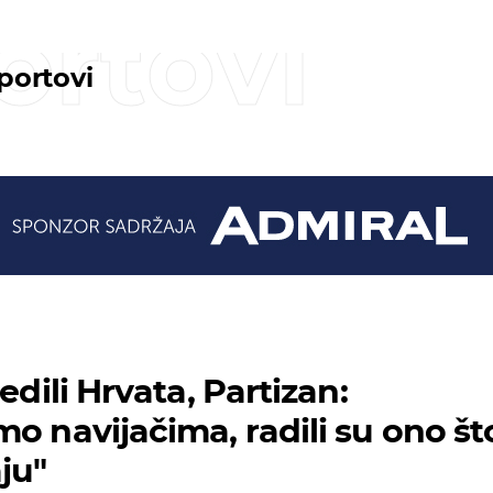
ortovi
sportovi
jedili Hrvata, Partizan:
o navijačima, radili su ono št
ju"