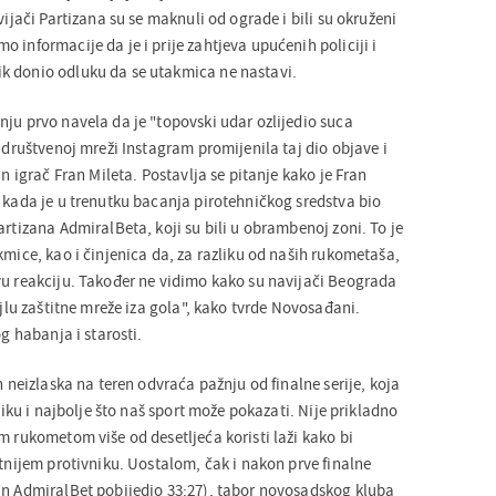
vijači Partizana su se maknuli od ograde i bili su okruženi
 informacije da je i prije zahtjeva upućenih policiji i
k donio odluku da se utakmica ne nastavi.
nju prvo navela da je "topovski udar ozlijedio suca
a društvenoj mreži Instagram promijenila taj dio objave i
in igrač Fran Mileta. Postavlja se pitanje kako je Fran
, kada je u trenutku bacanja pirotehničkog sredstva bio
artizana AdmiralBeta, koji su bili u obrambenoj zoni. To je
kmice, kao i činjenica da, za razliku od naših rukometaša,
vu reakciju. Također ne vidimo kako su navijači Beograda
sajlu zaštitne mreže iza gola", kako tvrde Novosađani.
og habanja i starosti.
n neizlaska na teren odvraća pažnju od finalne serije, koja
bliku i najbolje što naš sport može pokazati. Nije prikladno
m rukometom više od desetljeća koristi laži kako bi
etnijem protivniku. Uostalom, čak i nakon prve finalne
an AdmiralBet pobijedio 33:27), tabor novosadskog kluba