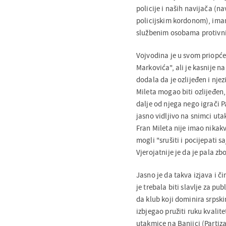
policije i naših navijača (na
policijskim kordonom), imamo
službenim osobama protivni
Vojvodina je u svom priopće
Markovića", ali je kasnije n
dodala da je ozlijeđen i njez
Mileta mogao biti ozlijeđen
dalje od njega nego igrači P
jasno vidljivo na snimci uta
Fran Mileta nije imao nikak
mogli "srušiti i pocijepati 
Vjerojatnije je da je pala zb
Jasno je da takva izjava i či
je trebala biti slavlje za pu
da klub koji dominira srpski
izbjegao pružiti ruku kvalit
utakmice na Banjici (Partiz