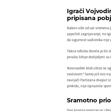
Igrači Vojvodin
pripisana pob
Nakon više od sat vremena pr
započeli zagrijavanje, no ig
da sigurnost sudionika nije
Takva odluka dovela je do sl
prvaka Srbije dodijeljeni su 
Novosadski klub ubrzo se o
naslovom "Samo još ovo nije
navijači Partizana dvaput i
prekidu, nije ispraznila spor
Sramotno prio
Dan kasnije reagirao je i Pa