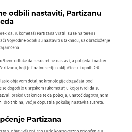
e odbili nastaviti, Partizanu
jeda
ekida, rukometaši Partizana vratili su se na teren i
rači Vojvodine odbili su nastaviti utakmicu, uz obrazloženje
 zajamčena.
užbene odluke da se susret ne nastavi, a pobjeda i naslov
Partizanu, koji je finalnu seriju zaključio s ukupnih 2:0.
glasio objavom detaljne kronologije događaja pod
 se dogodilo u srpskom rukometu", u kojoj tvrdi da su
zazvali prekid utakmice te da policija, unatoč dugotrajnom
ni dio tribina, već je dopustila pokušaj nastavka susreta.
pćenje Partizana
rtizan, objavivši opširno i vrlo kontroverzno priopćenje u