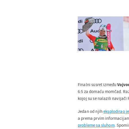
Finalni susret između
Vojvo
6:5 za domaću momčad. Razlo
kojoj su se nalazili navijači
Jedan od njih
eksplodirao j
a prema prvim informacijama
probleme sa sluhom
. Spomi