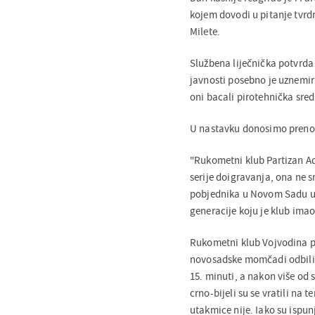
kojem dovodi u pitanje tvrd
Milete.
Službena liječnička potvrda
javnosti posebno je uznemir
oni bacali pirotehnička sreds
U nastavku donosimo preno
"Rukometni klub Partizan A
serije doigravanja, ona ne 
pobjednika u Novom Sadu u j
generacije koju je klub imao 
Rukometni klub Vojvodina pro
novosadske momčadi odbili v
15. minuti, a nakon više od
crno-bijeli su se vratili na t
utakmice nije. Iako su ispun