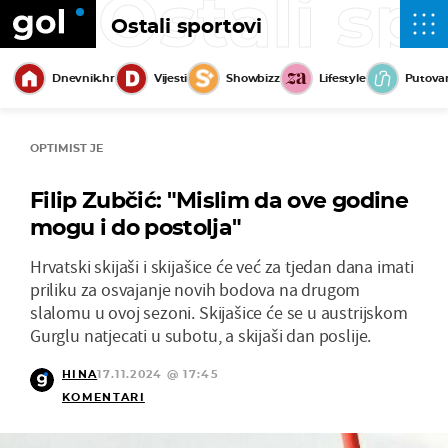
Ostali sp
Ostali sportovi
Dnevnik.hr
Vijesti
Showbizz
Lifestyle
Putova
OPTIMIST JE
Filip Zubčić: "Mislim da ove godine
mogu i do postolja"
Hrvatski skijaši i skijašice će već za tjedan dana imati
priliku za osvajanje novih bodova na drugom
slalomu u ovoj sezoni. Skijašice će se u austrijskom
Gurglu natjecati u subotu, a skijaši dan poslije.
HINA
17.11.2024 @ 17:45
KOMENTARI