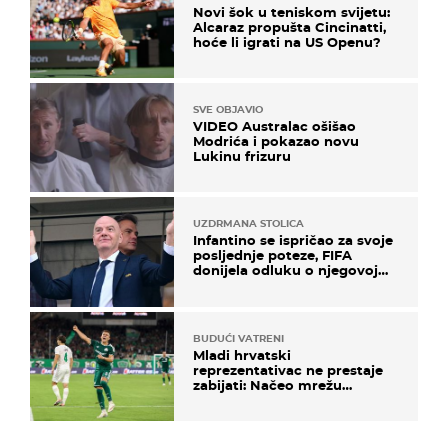
Novi šok u teniskom svijetu:
Alcaraz propušta Cincinatti,
hoće li igrati na US Openu?
SVE OBJAVIO
VIDEO Australac ošišao
Modrića i pokazao novu
Lukinu frizuru
UZDRMANA STOLICA
Infantino se ispričao za svoje
posljednje poteze, FIFA
donijela odluku o njegovoj
sudbini
BUDUĆI VATRENI
Mladi hrvatski
reprezentativac ne prestaje
zabijati: Načeo mrežu
bugarskog velikana