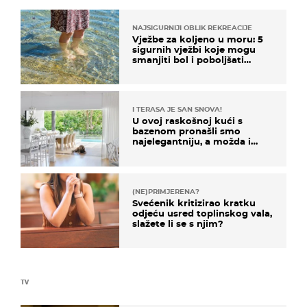
NAJSIGURNIJI OBLIK REKREACIJE
Vježbe za koljeno u moru: 5
sigurnih vježbi koje mogu
smanjiti bol i poboljšati
pokretljivost
I TERASA JE SAN SNOVA!
U ovoj raskošnoj kući s
bazenom pronašli smo
najelegantniju, a možda i
najljepšu bijelu kuhinju
(NE)PRIMJERENA?
Svećenik kritizirao kratku
odjeću usred toplinskog vala,
slažete li se s njim?
TV