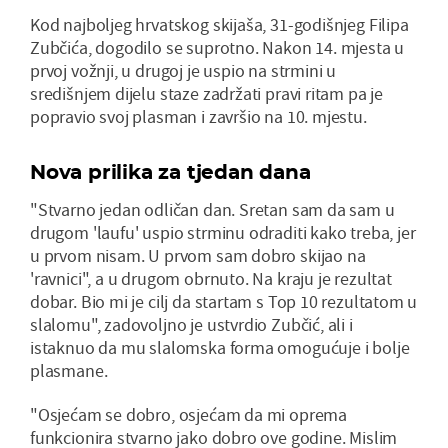
Kod najboljeg hrvatskog skijaša, 31-godišnjeg Filipa
Zubčića, dogodilo se suprotno. Nakon 14. mjesta u
prvoj vožnji, u drugoj je uspio na strmini u
središnjem dijelu staze zadržati pravi ritam pa je
popravio svoj plasman i završio na 10. mjestu.
Nova prilika za tjedan dana
"Stvarno jedan odličan dan. Sretan sam da sam u
drugom 'laufu' uspio strminu odraditi kako treba, jer
u prvom nisam. U prvom sam dobro skijao na
'ravnici", a u drugom obrnuto. Na kraju je rezultat
dobar. Bio mi je cilj da startam s Top 10 rezultatom u
slalomu", zadovoljno je ustvrdio Zubčić, ali i
istaknuo da mu slalomska forma omogućuje i bolje
plasmane.
"Osjećam se dobro, osjećam da mi oprema
funkcionira stvarno jako dobro ove godine. Mislim