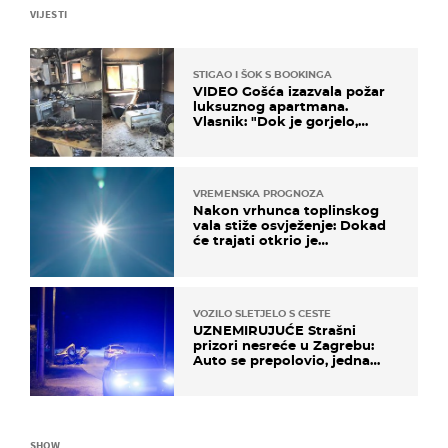
VIJESTI
STIGAO I ŠOK S BOOKINGA
VIDEO Gošća izazvala požar
luksuznog apartmana.
Vlasnik: "Dok je gorjelo,
smijali su se, pili i pokazivali
mi srednji prst"
VREMENSKA PROGNOZA
Nakon vrhunca toplinskog
vala stiže osvježenje: Dokad
će trajati otkrio je
meteorolog
VOZILO SLETJELO S CESTE
UZNEMIRUJUĆE Strašni
prizori nesreće u Zagrebu:
Auto se prepolovio, jedna
osoba poginula
SHOW