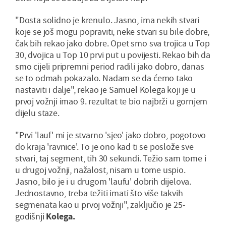
"Dosta solidno je krenulo. Jasno, ima nekih stvari
koje se još mogu popraviti, neke stvari su bile dobre,
čak bih rekao jako dobre. Opet smo sva trojica u Top
30, dvojica u Top 10 prvi put u povijesti. Rekao bih da
smo cijeli pripremni period radili jako dobro, danas
se to odmah pokazalo. Nadam se da ćemo tako
nastaviti i dalje", rekao je Samuel Kolega koji je u
prvoj vožnji imao 9. rezultat te bio najbrži u gornjem
dijelu staze.
"Prvi 'lauf' mi je stvarno 'sjeo' jako dobro, pogotovo
do kraja 'ravnice'. To je ono kad ti se poslože sve
stvari, taj segment, tih 30 sekundi. Težio sam tome i
u drugoj vožnji, nažalost, nisam u tome uspio.
Jasno, bilo je i u drugom 'laufu' dobrih dijelova.
Jednostavno, treba težiti imati što više takvih
segmenata kao u prvoj vožnji", zaključio je 25-
godišnji
Kolega.