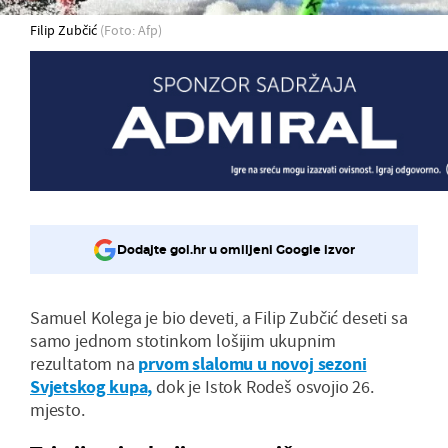
Filip Zubčić
(Foto: Afp)
Dodajte gol.hr u omiljeni Google izvor
Samuel Kolega je bio deveti, a Filip Zubčić deseti sa
samo jednom stotinkom lošijim ukupnim
rezultatom na
prvom slalomu u novoj sezoni
Svjetskog kupa,
dok je Istok Rodeš osvojio 26.
mjesto.