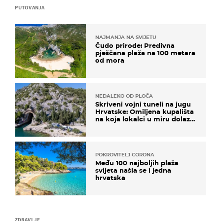
PUTOVANJA
NAJMANJA NA SVIJETU
Čudo prirode: Predivna
pješčana plaža na 100 metara
od mora
NEDALEKO OD PLOČA
Skriveni vojni tuneli na jugu
Hrvatske: Omiljena kupališta
na koja lokalci u miru dolaze
roniti i skakati u more
POKROVITELJ CORONA
Među 100 najboljih plaža
svijeta našla se i jedna
hrvatska
ZDRAVLJE