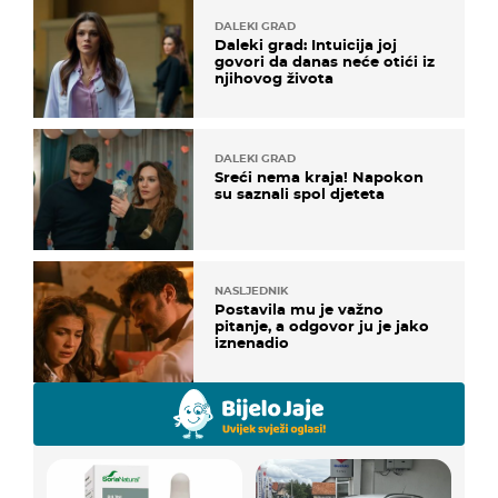
DALEKI GRAD
Daleki grad: Intuicija joj
govori da danas neće otići iz
njihovog života
DALEKI GRAD
Sreći nema kraja! Napokon
su saznali spol djeteta
NASLJEDNIK
Postavila mu je važno
pitanje, a odgovor ju je jako
iznenadio