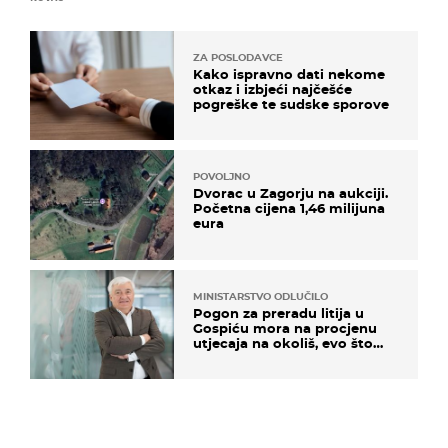
ZA POSLODAVCE
Kako ispravno dati nekome
otkaz i izbjeći najčešće
pogreške te sudske sporove
POVOLJNO
Dvorac u Zagorju na aukciji.
Početna cijena 1,46 milijuna
eura
MINISTARSTVO ODLUČILO
Pogon za preradu litija u
Gospiću mora na procjenu
utjecaja na okoliš, evo što
kaže ulagač