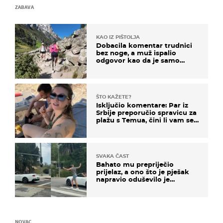
ZABAVA
KAO IZ PIŠTOLJA
Dobacila komentar trudnici
bez noge, a muž ispalio
odgovor kao da je samo
čekao…
ŠTO KAŽETE?
Isključio komentare: Par iz
Srbije preporučio spravicu za
plažu s Temua, čini li vam se
ovo sigurnim?
SVAKA ČAST
Bahato mu prepriječio
prijelaz, a ono što je pješak
napravio oduševilo je
društvene mreže
NOVAC