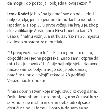
da mogu i do postolja i pobjeda u ovoj sezoni."
Istok Rodeš
je bio "na iglama" sve do posljednjih
natjecatelja, jer je u jednom trenutku bio na rubu
ispadanja iz Top 30 u prvoj vožnji. Na kraju je, zbog
diskvalifikacije Austrijanca Hirschbuehla kao 29.
ušao u finalnu vožnju, a utrku završio na 26. mjestu
uz dosta prostora za napredak.
"U prvoj vožnji sam loše skijao u gornjem dijelu,
dogodila se i jedna pogreška. Znao sam i otprije da
mi u Leviju 'ravnica' baš nije najbolje sjela. Naravno,
nadao sam se boljem nego što je bilo danas,
naročito u prvoj vožnji", rekao je 28-godišnji
Varaždinac te dodao:
"Ima i dobrih stvari koje mogu izvući iz ovog dana.
Definitivno nisam u top-formi, sigurno ću rasti kroz
sezonu, a ne mislim ni da mi treba biti cilj sada
dostići najbolju formu. Dobro je da sam se na