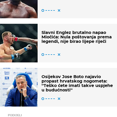
Slavni Englez brutalno napao
Miočića: Nula poštovanja prema
legendi, nije birao lijepe riječi
Osijekov Jose Boto najavio
propast hrvatskog nogometa:
''Teško ćete imati takve uspjehe
u budućnosti''
PODIJELI