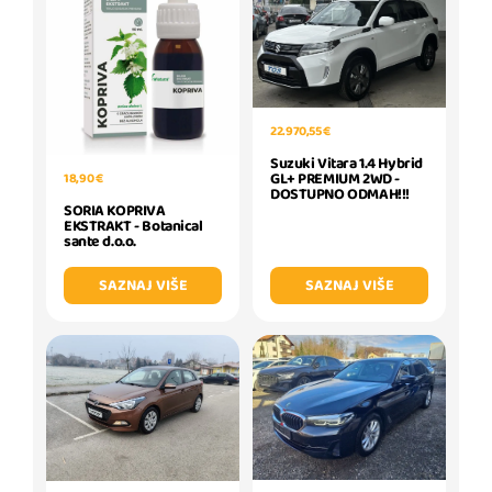
22.970,55 €
Suzuki Vitara 1.4 Hybrid
GL+ PREMIUM 2WD -
18,90 €
DOSTUPNO ODMAH!!!
SORIA KOPRIVA
EKSTRAKT - Botanical
sante d.o.o.
SAZNAJ VIŠE
SAZNAJ VIŠE