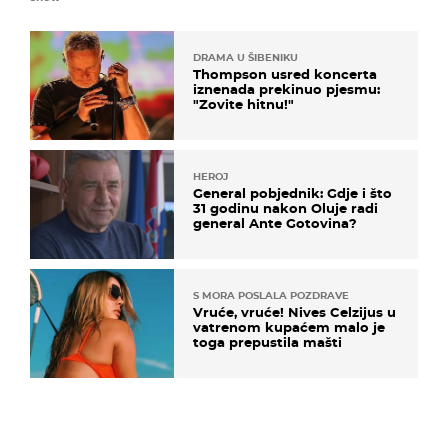
DRAMA U ŠIBENIKU
Thompson usred koncerta
iznenada prekinuo pjesmu:
"Zovite hitnu!"
HEROJ
General pobjednik: Gdje i što
31 godinu nakon Oluje radi
general Ante Gotovina?
S MORA POSLALA POZDRAVE
Vruće, vruće! Nives Celzijus u
vatrenom kupaćem malo je
toga prepustila mašti