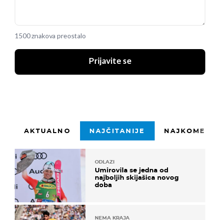
1500 znakova preostalo
Prijavite se
AKTUALNO
NAJČITANIJE
NAJKOMENTI
ODLAZI
Umirovila se jedna od
najboljih skijašica novog
doba
NEMA KRAJA