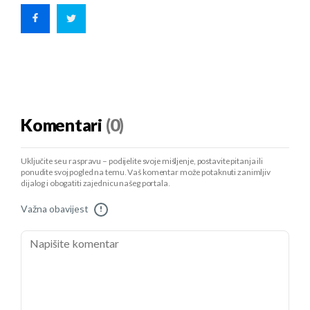
Komentari
(0)
Uključite se u raspravu – podijelite svoje mišljenje, postavite pitanja ili
ponudite svoj pogled na temu. Vaš komentar može potaknuti zanimljiv
dijalog i obogatiti zajednicu našeg portala.
Važna obavijest
!