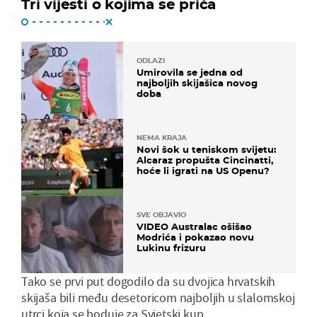
Tri vijesti o kojima se priča
ODLAZI
Umirovila se jedna od
najboljih skijašica novog
doba
NEMA KRAJA
Novi šok u teniskom svijetu:
Alcaraz propušta Cincinatti,
hoće li igrati na US Openu?
SVE OBJAVIO
VIDEO Australac ošišao
Modrića i pokazao novu
Lukinu frizuru
Tako se prvi put dogodilo da su dvojica hrvatskih
skijaša bili među desetoricom najboljih u slalomskoj
utrci koja se boduje za Svjetski kup.