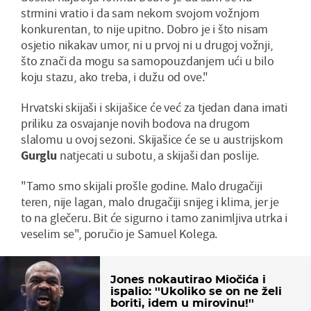
strmini vratio i da sam nekom svojom vožnjom
konkurentan, to nije upitno. Dobro je i što nisam
osjetio nikakav umor, ni u prvoj ni u drugoj vožnji,
što znači da mogu sa samopouzdanjem ući u bilo
koju stazu, ako treba, i dužu od ove."
Hrvatski skijaši i skijašice će već za tjedan dana imati
priliku za osvajanje novih bodova na drugom
slalomu u ovoj sezoni. Skijašice će se u austrijskom
Gurglu
natjecati u subotu, a skijaši dan poslije.
"Tamo smo skijali prošle godine. Malo drugačiji
teren, nije lagan, malo drugačiji snijeg i klima, jer je
to na glečeru. Bit će sigurno i tamo zanimljiva utrka i
veselim se", poručio je Samuel Kolega.
Jones nokautirao Miočića i
ispalio: ''Ukoliko se on ne želi
boriti, idem u mirovinu!''