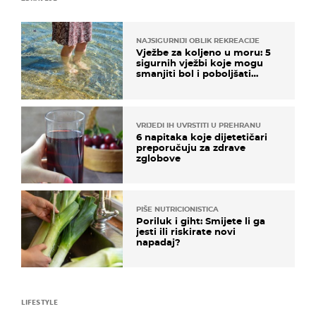
NAJSIGURNIJI OBLIK REKREACIJE
Vježbe za koljeno u moru: 5
sigurnih vježbi koje mogu
smanjiti bol i poboljšati
pokretljivost
VRIJEDI IH UVRSTITI U PREHRANU
6 napitaka koje dijetetičari
preporučuju za zdrave
zglobove
PIŠE NUTRICIONISTICA
Poriluk i giht: Smijete li ga
jesti ili riskirate novi
napadaj?
LIFESTYLE