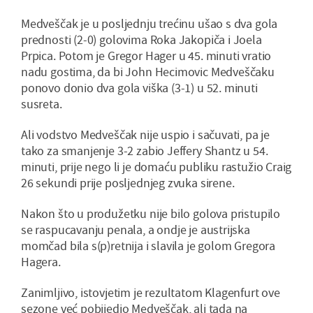
Medveščak je u posljednju trećinu ušao s dva gola
prednosti (2-0) golovima Roka Jakopiča i Joela
Prpica. Potom je Gregor Hager u 45. minuti vratio
nadu gostima, da bi John Hecimovic Medveščaku
ponovo donio dva gola viška (3-1) u 52. minuti
susreta.
Ali vodstvo Medveščak nije uspio i sačuvati, pa je
tako za smanjenje 3-2 zabio Jeffery Shantz u 54.
minuti, prije nego li je domaću publiku rastužio Craig
26 sekundi prije posljednjeg zvuka sirene.
Nakon što u produžetku nije bilo golova pristupilo
se raspucavanju penala, a ondje je austrijska
momčad bila s(p)retnija i slavila je golom Gregora
Hagera.
Zanimljivo, istovjetim je rezultatom Klagenfurt ove
sezone već pobijedio Medveščak, ali tada na