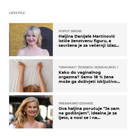
LIFESTYLE
POPUT SIRENE
Haljina Danijele Martinović
ističe ženstvenu figuru, a
savršena je za večernji izlazak
na moru
"VRHUNAC" ŽENSKOG SEKSUALNOG ISKUSTVA
Kako do vaginalnog
orgazma? Samo 18 % žena
može ga doživjeti isključivo
na ovaj način
PREKRASNO IZDANJE
Ova haljina poručuje “Ja sam
na godišnjem”, idealna je za
ljeto, a nosi se i na
zagrebačkoj špici