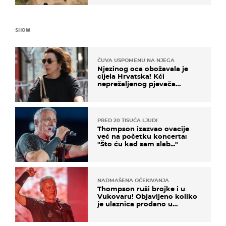
SHOW
ČUVA USPOMENU NA NJEGA
Njezinog oca obožavala je
cijela Hrvatska! Kći
neprežaljenog pjevača
projurila špicom na dva
kotača
PRED 20 TISUĆA LJUDI
Thompson izazvao ovacije
već na početku koncerta:
"Što ću kad sam slab..."
NADMAŠENA OČEKIVANJA
Thompson ruši brojke i u
Vukovaru! Objavljeno koliko
je ulaznica prodano u
kratkom vremenu