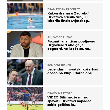
DRAMATIČAN PREOKRET
Kakva drama u Zagrebu!
Hrvatska srušila Srbiju i
izborila finale Svjetskog
prvenstva
AU, OVO JE RUŽNO
Poznati analitičar popljuvao
Hrgovića: "Lako ga je
pogoditi, ne kreće se, ne
koristi noge..."
POMOĆNI TRENER
Legendarni hrvatski košarkaš
došao na klupu Barcelone
BRAVO, MAJSTORE
VIDEO Bilić može mirno
spavati: Hrvatski napadač
zabio golčinu iz
dalekometnog voleja, ali je