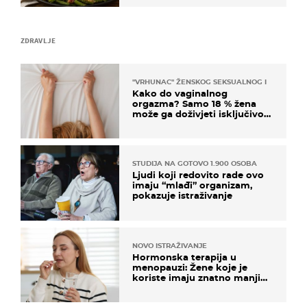
ZDRAVLJE
"VRHUNAC" ŽENSKOG SEKSUALNOG ISKUSTVA
Kako do vaginalnog
orgazma? Samo 18 % žena
može ga doživjeti isključivo
na ovaj način
STUDIJA NA GOTOVO 1.900 OSOBA
Ljudi koji redovito rade ovo
imaju “mlađi” organizam,
pokazuje istraživanje
NOVO ISTRAŽIVANJE
Hormonska terapija u
menopauzi: Žene koje je
koriste imaju znatno manji
rizik od ovoga