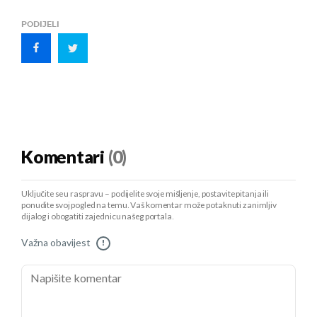
PODIJELI
Komentari
(0)
Uključite se u raspravu – podijelite svoje mišljenje, postavite pitanja ili
ponudite svoj pogled na temu. Vaš komentar može potaknuti zanimljiv
dijalog i obogatiti zajednicu našeg portala.
Važna obavijest
!