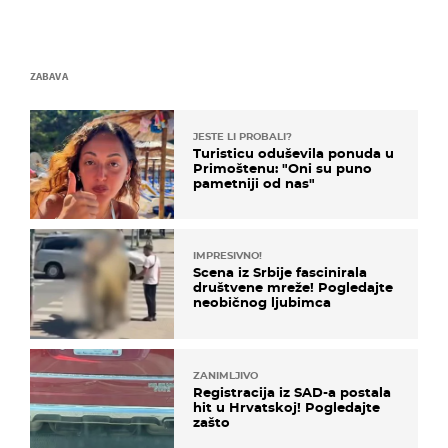
ZABAVA
JESTE LI PROBALI?
Turisticu oduševila ponuda u
Primoštenu: "Oni su puno
pametniji od nas"
IMPRESIVNO!
Scena iz Srbije fascinirala
društvene mreže! Pogledajte
neobičnog ljubimca
ZANIMLJIVO
Registracija iz SAD-a postala
hit u Hrvatskoj! Pogledajte
zašto