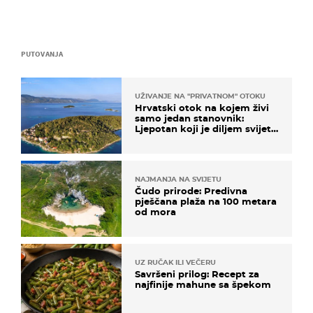
PUTOVANJA
UŽIVANJE NA "PRIVATNOM" OTOKU
Hrvatski otok na kojem živi
samo jedan stanovnik:
Ljepotan koji je diljem svijeta
poznat po svojem "bijelom
zlatu"
NAJMANJA NA SVIJETU
Čudo prirode: Predivna
pješčana plaža na 100 metara
od mora
UZ RUČAK ILI VEČERU
Savršeni prilog: Recept za
najfinije mahune sa špekom