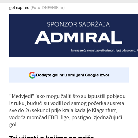
gol expired
(Foto: DNEVNIK.hr)
Dodajte gol.hr u omiljeni Google izvor
"Medvjedi" jako mogu žaliti što su ispustili pobjedu
iz ruku, budući su vodili od samog početka susreta
sve do 26 sekundi prije kraja kada je Klagenfurt,
vodeća momčad EBEL lige, postigao izjednačujući
gol.
Tri vijesti o kojima se priča