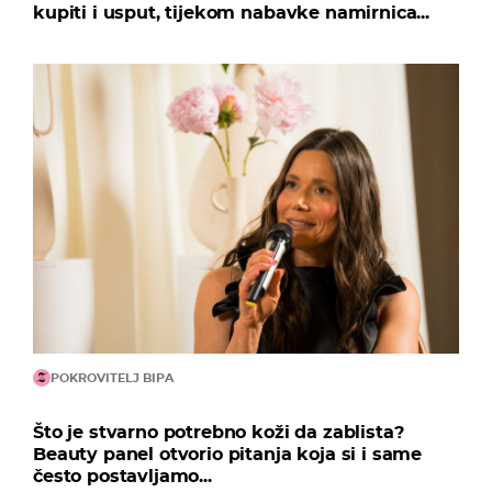
kupiti i usput, tijekom nabavke namirnica...
POKROVITELJ BIPA
Što je stvarno potrebno koži da zablista?
Beauty panel otvorio pitanja koja si i same
često postavljamo...