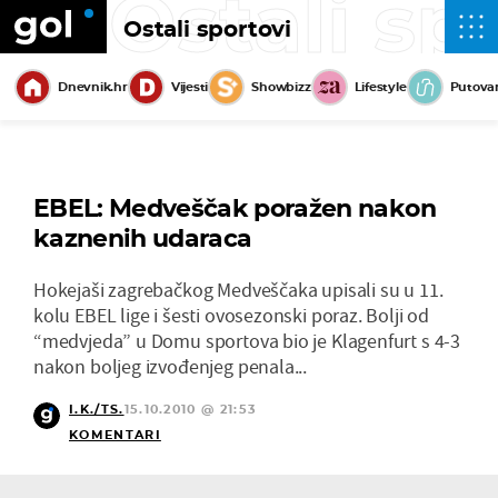
Ostali sp
Ostali sportovi
Dnevnik.hr
Vijesti
Showbizz
Lifestyle
Putova
EBEL: Medveščak poražen nakon
kaznenih udaraca
Hokejaši zagrebačkog Medveščaka upisali su u 11.
kolu EBEL lige i šesti ovosezonski poraz. Bolji od
“medvjeda” u Domu sportova bio je Klagenfurt s 4-3
nakon boljeg izvođenjeg penala...
I.K./TS.
15.10.2010 @ 21:53
KOMENTARI