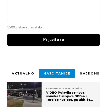
1500 znakova preostalo
Prijavite se
AKTUALNO
NAJČITANIJE
NAJKOMENTI
CIPELARILI GA DOK JE LEŽAO
VIDEO Pojavila se nova
snimka tučnjave BBB-a i
Torcide: "Je*ote, pa ubit će
ga!"