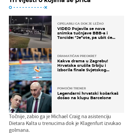
CIPELARILI GA DOK JE LEŽAO
VIDEO Pojavila se nova
snimka tučnjave BBB-a i
Torcide: "Je*ote, pa ubit će
ga!"
DRAMATIČAN PREOKRET
Kakva drama u Zagrebu!
Hrvatska srušila Srbiju i
izborila finale Svjetskog
prvenstva
POMOĆNI TRENER
Legendarni hrvatski košarkaš
došao na klupu Barcelone
Točnije, zabio ga je Michael Craig na asistenciju
Dietara Kalta u trenucima dok je Klagenfurt izvukao
golmana.