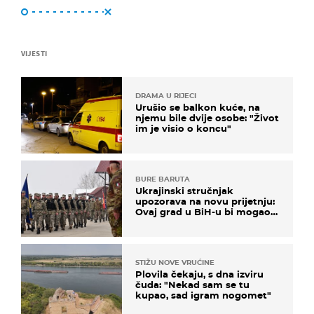
VIJESTI
DRAMA U RIJECI
Urušio se balkon kuće, na
njemu bile dvije osobe: "Život
im je visio o koncu"
BURE BARUTA
Ukrajinski stručnjak
upozorava na novu prijetnju:
Ovaj grad u BiH-u bi mogao
biti žarište
STIŽU NOVE VRUĆINE
Plovila čekaju, s dna izviru
čuda: "Nekad sam se tu
kupao, sad igram nogomet"