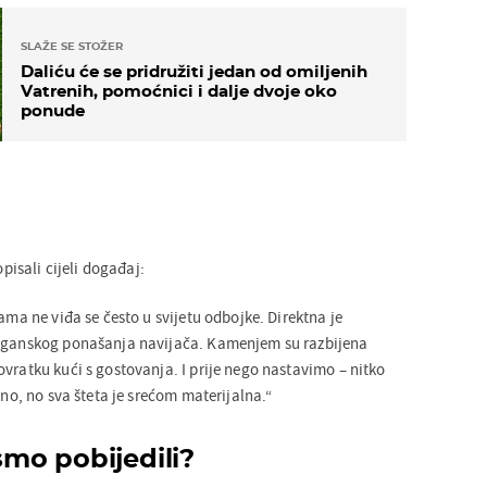
SLAŽE SE STOŽER
Daliću će se pridružiti jedan od omiljenih
Vatrenih, pomoćnici i dalje dvoje oko
ponude
opisali cijeli događaj:
jama ne viđa se često u svijetu odbojke. Direktna je
liganskog ponašanja navijača. Kamenjem su razbijena
vratku kući s gostovanja. I prije nego nastavimo – nitko
dno, no sva šteta je srećom materijalna.“
 smo pobijedili?