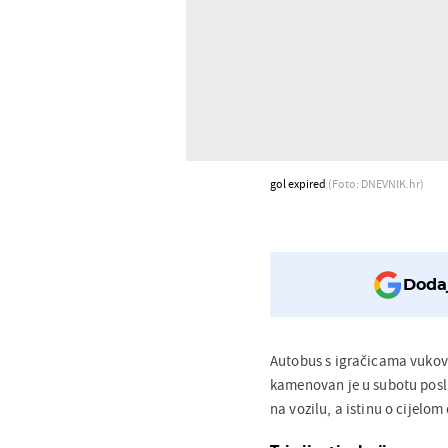
gol expired
(Foto: DNEVNIK.hr)
Dodaj
Autobus s igračicama vuko
kamenovan je u subotu posl
na vozilu, a istinu o cijelo