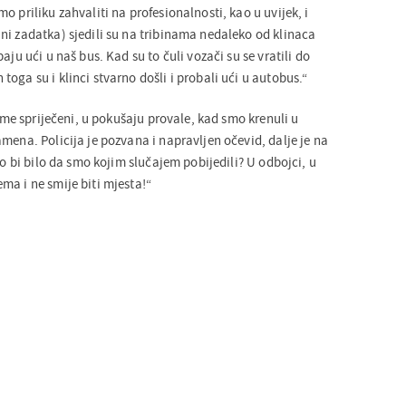
o priliku zahvaliti na profesionalnosti, kao u uvijek, i
ni zadatka) sjedili su na tribinama nedaleko od klinaca
aju ući u naš bus. Kad su to čuli vozači su se vratili do
oga su i klinci stvarno došli i probali ući u autobus.“
tome spriječeni, u pokušaju provale, kad smo krenuli u
mena. Policija je pozvana i napravljen očevid, dalje je na
to bi bilo da smo kojim slučajem pobijedili? U odbojci, u
ma i ne smije biti mjesta!“