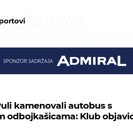
ortovi
sportovi
Puli kamenovali autobus s
m odbojkašicama: Klub objavi