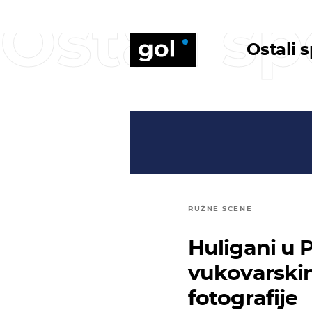
Ostali sp
Ostali 
RUŽNE SCENE
Huligani u 
vukovarski
fotografije