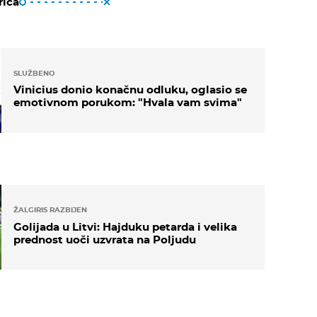
riča
SLUŽBENO
Vinicius donio konačnu odluku, oglasio se
emotivnom porukom: "Hvala vam svima"
ŽALGIRIS RAZBIJEN
Golijada u Litvi: Hajduku petarda i velika
prednost uoči uzvrata na Poljudu