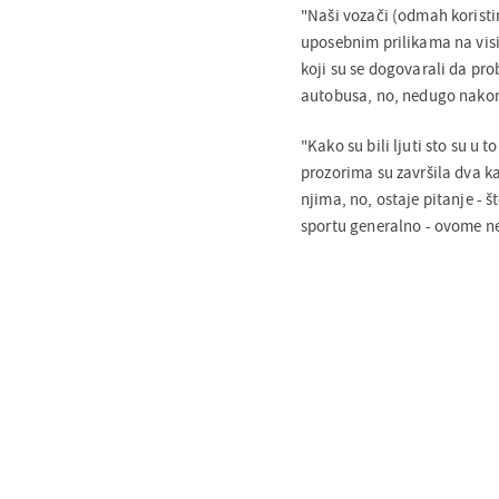
"Naši vozači (odmah koristim
uposebnim prilikama na visi
koji su se dogovarali da prob
autobusa, no, nedugo nakon t
"Kako su bili ljuti sto su u 
prozorima su završila dva ka
njima, no, ostaje pitanje - š
sportu generalno - ovome ne