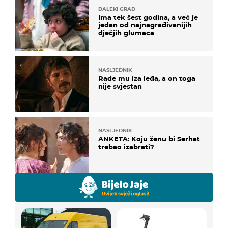
DALEKI GRAD
Ima tek šest godina, a već je
jedan od najnagrađivanijih
dječjih glumaca
NASLJEDNIK
Rade mu iza leđa, a on toga
nije svjestan
NASLJEDNIK
ANKETA: Koju ženu bi Serhat
trebao izabrati?