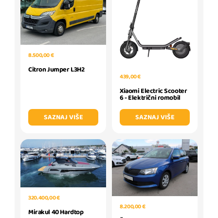
8.500,00 €
Citron Jumper L3H2
439,00 €
Xiaomi Electric Scooter
6 - Električni romobil
SAZNAJ VIŠE
SAZNAJ VIŠE
320.400,00 €
8.200,00 €
Mirakul 40 Hardtop