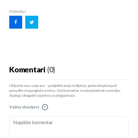
PODIJELI
Komentari
(0)
Uključite se u raspravu – podijelite svoje mišljenje, postavite pitanja ili
ponudite svoj pogled na temu. Vaš komentar može potaknuti zanimljiv
dijalog i obogatiti zajednicu našeg portala.
Važna obavijest
!