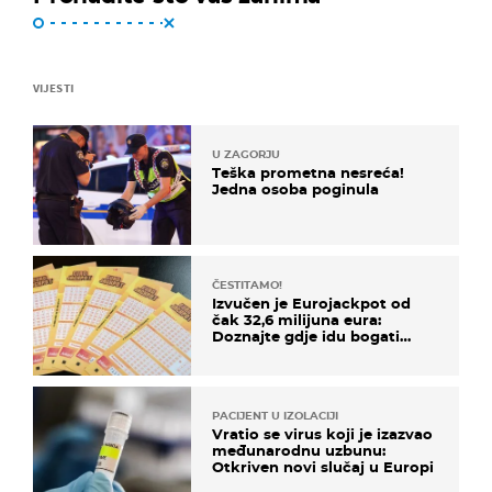
VIJESTI
U ZAGORJU
Teška prometna nesreća!
Jedna osoba poginula
ČESTITAMO!
Izvučen je Eurojackpot od
čak 32,6 milijuna eura:
Doznajte gdje idu bogati
dobitci u Hrvatskoj
PACIJENT U IZOLACIJI
Vratio se virus koji je izazvao
međunarodnu uzbunu:
Otkriven novi slučaj u Europi