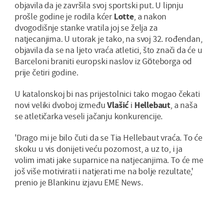
objavila da je završila svoj sportski put. U lipnju
prošle godine je rodila kćer
Lotte
, a nakon
dvogodišnje stanke vratila joj se želja za
natjecanjima. U utorak je tako, na svoj 32. rođendan,
objavila da se na ljeto vraća atletici, što znači da će u
Barceloni braniti europski naslov iz Göteborga od
prije četiri godine.
U katalonskoj bi nas prijestolnici tako mogao čekati
novi veliki dvoboj između
Vlašić
i
Hellebaut
, a naša
se atletičarka veseli jačanju konkurencije.
'Drago mi je bilo čuti da se Tia Hellebaut vraća. To će
skoku u vis donijeti veću pozornost, a uz to, i ja
volim imati jake suparnice na natjecanjima. To će me
još više motivirati i natjerati me na bolje rezultate,'
prenio je Blankinu izjavu EME News.