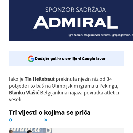
Dodajte gol.hr u omiljeni Google izvor
Iako je
Tia Hellebaut
prekinula njezin niz od 34
pobjede i to baš na Olimpijskim igrama u Pekingu,
Blanku Vlašić
Belgijankina najava povratka atletici
veseli.
Tri vijesti o kojima se priča