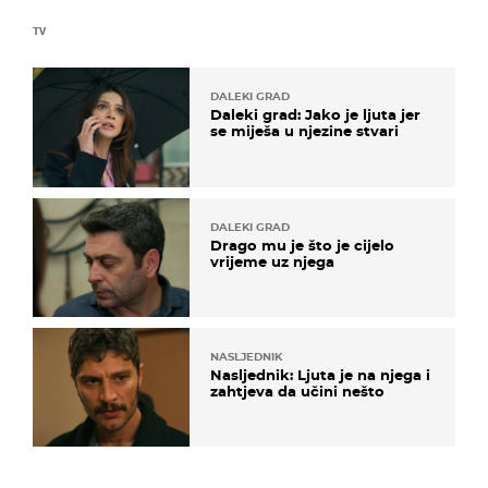
TV
DALEKI GRAD
Daleki grad: Jako je ljuta jer
se miješa u njezine stvari
DALEKI GRAD
Drago mu je što je cijelo
vrijeme uz njega
NASLJEDNIK
Nasljednik: Ljuta je na njega i
zahtjeva da učini nešto