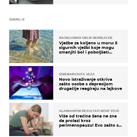
ZDRAVLJE
NAJSIGURNIJI OBLIK REKREACIJE
Vježbe za koljeno u moru: 5
sigurnih vježbi koje mogu
smanjiti bol i poboljšati
pokretljivost
IZNENAĐUJUĆA VEZA
Novo istraživanje otkriva
zašto osobe s depresijom
drugačije reagiraju na lajkove
ALARMANTNI REZULTATI NOVE STUDIJE
Više od trećine žena ne zna
da prolazi kroz
perimenopauzu! Evo zašto su
simptomi toliko zbunjujući