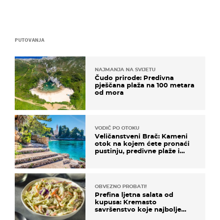
PUTOVANJA
NAJMANJA NA SVIJETU
Čudo prirode: Predivna
pješčana plaža na 100 metara
od mora
VODIČ PO OTOKU
Veličanstveni Brač: Kameni
otok na kojem ćete pronaći
pustinju, predivne plaže i
uzbudljivu hranu
OBVEZNO PROBATI!
Prefina ljetna salata od
kupusa: Kremasto
savršenstvo koje najbolje
paše uz pečeno meso