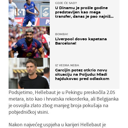
GDJE ĆE SAD?
U Dinamu je prošle godine
predstavljen kao mega
transfer, danas je pao najniže
u karijeri
BOMBA!
Liverpool doveo kapetana
Barcelone!
IZ VEDRA NEBA
Garcijin potez otkrio novu
situaciju na Poljudu: Mladi
hajdukovac pred odlaskom
Podsjetimo, Hellebaut je u Pekingu preskočila 2.05
metara, isto kao i hrvatska rekorderka, ali Belgijanka
je osvojila zlato zbog manjeg broja pokušaja na
pobjedničkoj visini.
Nakon najvećeg uspjeha u karijeri Hellebaut je