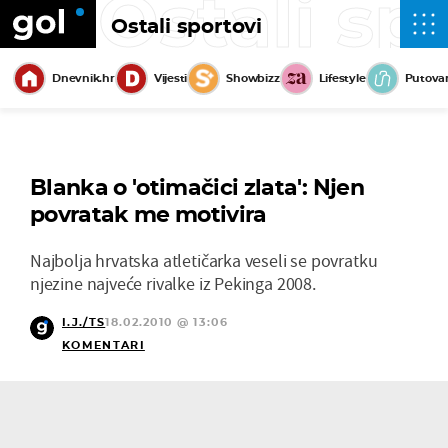
Ostali sp
Ostali sportovi
Dnevnik.hr
Vijesti
Showbizz
Lifestyle
Putova
Blanka o 'otimačici zlata': Njen
povratak me motivira
Najbolja hrvatska atletičarka veseli se povratku
njezine najveće rivalke iz Pekinga 2008.
I.J./TS
18.02.2010 @ 13:06
KOMENTARI