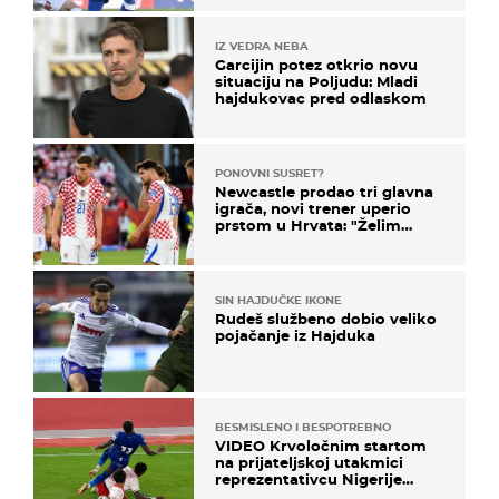
IZ VEDRA NEBA
Garcijin potez otkrio novu
situaciju na Poljudu: Mladi
hajdukovac pred odlaskom
PONOVNI SUSRET?
Newcastle prodao tri glavna
igrača, novi trener uperio
prstom u Hrvata: "Želim
njega!"
SIN HAJDUČKE IKONE
Rudeš službeno dobio veliko
pojačanje iz Hajduka
BESMISLENO I BESPOTREBNO
VIDEO Krvoločnim startom
na prijateljskoj utakmici
reprezentativcu Nigerije
završila sezona!