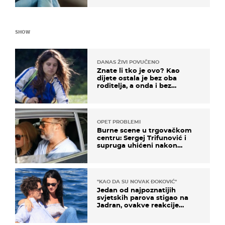
SHOW
DANAS ŽIVI POVUČENO
Znate li tko je ovo? Kao
dijete ostala je bez oba
roditelja, a onda i bez
milijuna koje je trebala
naslijediti
OPET PROBLEMI
Burne scene u trgovačkom
centru: Sergej Trifunović i
supruga uhićeni nakon
svađe!
"KAO DA SU NOVAK ĐOKOVIĆ"
Jedan od najpoznatijih
svjetskih parova stigao na
Jadran, ovakve reakcije
vjerojatno nisu očekivali