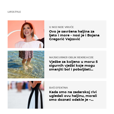
LIFESTYLE
U NOJ NIJE VRUĆE
Ovo je savršena haljina za
ljeto i more - nosi je i Bojana
Gregorić Vejzović
NAJSIGURNIJI OBLIK REKREACIJE
Vježbe za koljeno u moru: 5
sigurnih vježbi koje mogu
smanjiti bol i poboljšati
pokretljivost
BAŠ EFEKTNA
Kada smo na zadarskoj rivi
ugledali ovu haljinu, morali
smo doznati odakle je –
košta samo 18 eura