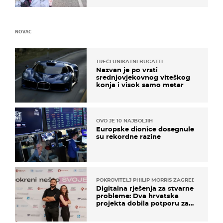
NOVAC
TREĆI UNIKATNI BUGATTI
Nazvan je po vrsti
srednjovjekovnog viteškog
konja i visok samo metar
OVO JE 10 NAJBOLJIH
Europske dionice dosegnule
su rekordne razine
POKROVITELJ PHILIP MORRIS ZAGREB
Digitalna rješenja za stvarne
probleme: Dva hrvatska
projekta dobila potporu za
razvoj