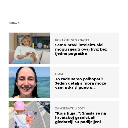
ZABAVA
POKAŽITE ŠTO ZNATE!
Samo pravi intelektualci
mogu riješiti ovaj kviz bez
ijedne pogreške
HMM…
To rade samo psihopati:
Jedan detalj s mora može
vam otkriti puno o
prijateljima
ZAMJERATE LI JOJ?
"Koja kuja…": Snašla se na
hrvatskoj granici, ali
gledatelji su podijeljeni