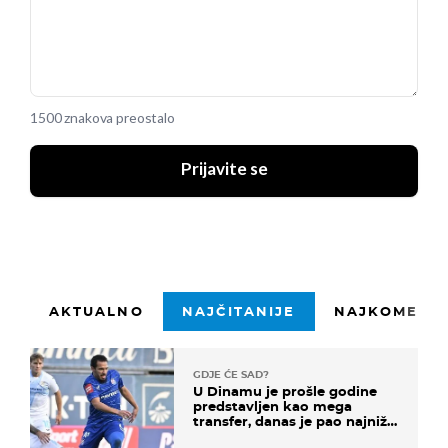
1500 znakova preostalo
Prijavite se
AKTUALNO
NAJČITANIJE
NAJKOMENTI
GDJE ĆE SAD?
U Dinamu je prošle godine
predstavljen kao mega
transfer, danas je pao najniže
u karijeri