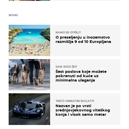
NOVAC
KAMO BI OTIŠLI?
O preseljenju u inozemstvo
razmišlja 9 od 10 Europljana
SAM SVOJ ŠEF
Šest poslova koje možete
pokrenuti od kuće uz
minimalna ulaganja
TREĆI UNIKATNI BUGATTI
Nazvan je po vrsti
srednjovjekovnog viteškog
konja i visok samo metar