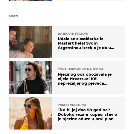
SHOW
BAJKOVITI PRIZORI
Udala se slastičarka iz
MasterChefa! Svom
Argentincu izrekla je da u
rodnoj Hercegovini
ČUVA USPOMENU NA NJEGA
Njezinog oca obožavala je
cijela Hrvatska! Kći
neprežaljenog pjevača
projurila špicom na dva
kotača
PRKOSI VREMENU
Tko bi joj dao 58 godina?
Duboko rezani kupaći stavio
je njezine adute u prvi plan