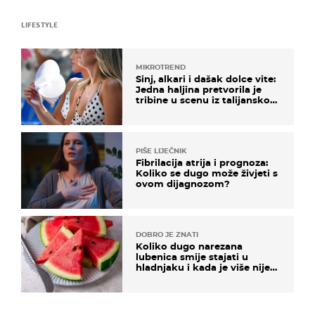
LIFESTYLE
MIKROTREND
Sinj, alkari i dašak dolce vite:
Jedna haljina pretvorila je
tribine u scenu iz talijanskog
filma
PIŠE LIJEČNIK
Fibrilacija atrija i prognoza:
Koliko se dugo može živjeti s
ovom dijagnozom?
DOBRO JE ZNATI
Koliko dugo narezana
lubenica smije stajati u
hladnjaku i kada je više nije
sigurno jesti?