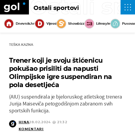
Ostali sp
Ostali sportovi
Dnevnik.hr
Vijesti
Showbizz
Lifestyle
Putova
TEŠKA KAZNA
Trener koji je svoju štićenicu
pokušao prisiliti da napusti
Olimpijske igre suspendiran na
pola desetljeća
(AIU) suspendirala je bjeloruskog atletskog trenera
Jurija Maiseviča petogodišnjom zabranom svih
sportskih funkcija.
HINA
28.02.2024 @ 21:32
KOMENTARI