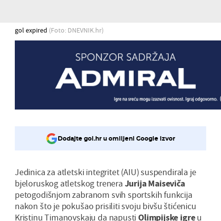
gol expired
(Foto: DNEVNIK.hr)
Dodajte gol.hr u omiljeni Google izvor
Jedinica za atletski integritet (AIU) suspendirala je
bjeloruskog atletskog trenera
Jurija
Maiseviča
petogodišnjom zabranom svih sportskih funkcija
nakon što je pokušao prisiliti svoju bivšu štićenicu
Kristinu Timanovskaju da napusti
Olimpijske
igre
u