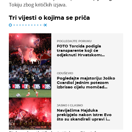
Tokiju zbog kritičkih izjava.
Tri vijesti o kojima se priča
POGLEDAJTE PORUKU
FOTO Torcida podigla
transparente koji će
odjeknuti Hrvatskom:
Prozvali "moralne vertikale"
ODUŠEVIO
Pogledajte majstoriju: Joško
Gvardiol jednim potezom
izbrisao cijelu momčad
Atletica
JASNO I GLASNO
Navijačima Hajduka
prekipjelo nakon Istre: Evo
što su skandirali upravi i
predsjedniku Biliću