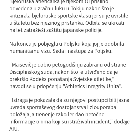
Bjeloruska atletičarka je tijekom OI prisilno
odvedena u zračnu luku u Tokiju nakon što je
kritizirala bjeloruske sportske vlasti jer su je uvrstile
u štafetu bez njezinog pristanka. Odbila se ukrcati
na let zatraživši zaštitu japanske policije.
Na koncu je pobjegla u Poljsku koja joj je odobrila
humanitarnu vizu. Sada i nastupa za Poljsku.
"Maisevič je dobio petogodišnju zabranu od strane
Disciplinskog suda, nakon što je utvrđeno da je
prekršio Kodeks ponašanja Svjetske atletike,"
navodi se u priopćenju "Athletics Integrity Unita".
"Istraga je pokazala da su njegovi postupci bili jasna
uvreda sportaševog dostojanstva i zlouporaba
položaja, a trener je također dao netočne
informacije onima koji su istraživali incident," dodaje
AIU.