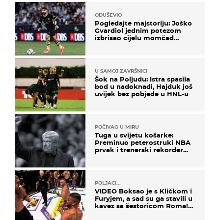
ODUŠEVIO
Pogledajte majstoriju: Joško
Gvardiol jednim potezom
izbrisao cijelu momčad
Atletica
U SAMOJ ZAVRŠNICI
Šok na Poljudu: Istra spasila
bod u nadoknadi, Hajduk još
uvijek bez pobjede u HNL-u
POČIVAO U MIRU
Tuga u svijetu košarke:
Preminuo peterostruki NBA
prvak i trenerski rekorder
lige
POLJACI...
VIDEO Boksao je s Kličkom i
Furyjem, a sad su ga stavili u
kavez sa šestoricom Roma!
Pogledajte kako je završilo