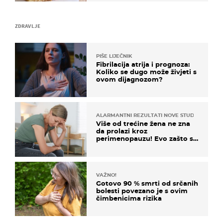
ZDRAVLJE
PIŠE LIJEČNIK
Fibrilacija atrija i prognoza:
Koliko se dugo može živjeti s
ovom dijagnozom?
ALARMANTNI REZULTATI NOVE STUDIJE
Više od trećine žena ne zna
da prolazi kroz
perimenopauzu! Evo zašto su
simptomi toliko zbunjujući
VAŽNO!
Gotovo 90 % smrti od srčanih
bolesti povezano je s ovim
čimbenicima rizika