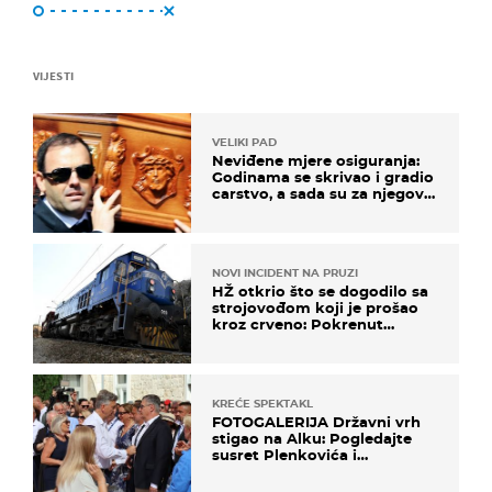
VIJESTI
VELIKI PAD
Neviđene mjere osiguranja:
Godinama se skrivao i gradio
carstvo, a sada su za njegovo
izručenje naručili posebno
vozilo
NOVI INCIDENT NA PRUZI
HŽ otkrio što se dogodilo sa
strojovođom koji je prošao
kroz crveno: Pokrenut
inspekcijski nadzor
KREĆE SPEKTAKL
FOTOGALERIJA Državni vrh
stigao na Alku: Pogledajte
susret Plenkovića i
Milanovića