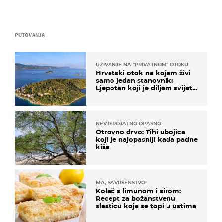
PUTOVANJA
UŽIVANJE NA "PRIVATNOM" OTOKU
Hrvatski otok na kojem živi
samo jedan stanovnik:
Ljepotan koji je diljem svijeta
poznat po svojem "bijelom
zlatu"
NEVJEROJATNO OPASNO
Otrovno drvo: Tihi ubojica
koji je najopasniji kada padne
kiša
MA, SAVRŠENSTVO!
Kolač s limunom i sirom:
Recept za božanstvenu
slasticu koja se topi u ustima