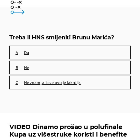
Da
Ne
Treba li HNS smijeniti Brunu Marića?
Ne znam, ali sve ovo je lakrdija
Da
Ne
Ne znam, ali sve ovo je lakrdija
VIDEO Dinamo prošao u polufinale
Kupa uz višestruke koristi i benefite