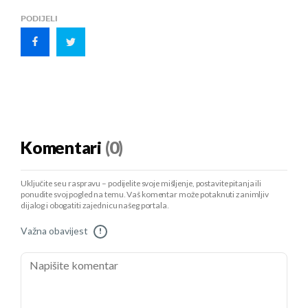
PODIJELI
Komentari
(0)
Uključite se u raspravu – podijelite svoje mišljenje, postavite pitanja ili
ponudite svoj pogled na temu. Vaš komentar može potaknuti zanimljiv
dijalog i obogatiti zajednicu našeg portala.
Važna obavijest
!