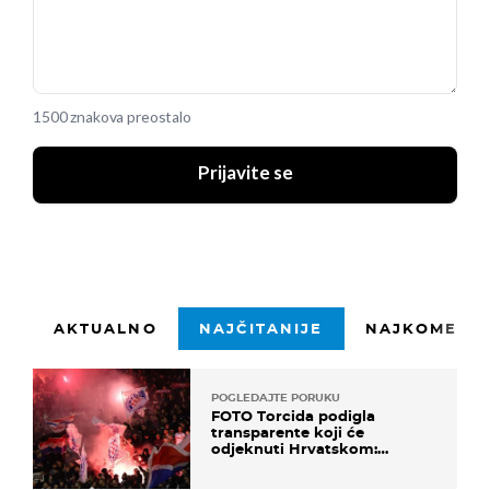
1500 znakova preostalo
Prijavite se
AKTUALNO
NAJČITANIJE
NAJKOMENTI
POGLEDAJTE PORUKU
FOTO Torcida podigla
transparente koji će
odjeknuti Hrvatskom:
Prozvali "moralne vertikale"