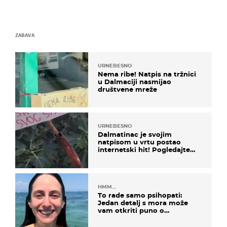
ZABAVA
URNEBESNO
Nema ribe! Natpis na tržnici
u Dalmaciji nasmijao
društvene mreže
URNEBESNO
Dalmatinac je svojim
natpisom u vrtu postao
internetski hit! Pogledajte
što je napisao
HMM…
To rade samo psihopati:
Jedan detalj s mora može
vam otkriti puno o
prijateljima