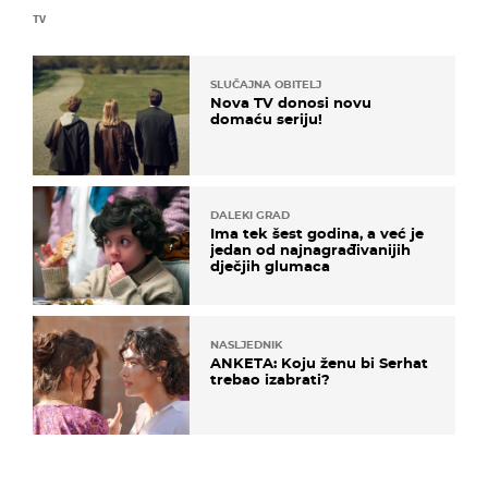
TV
SLUČAJNA OBITELJ
Nova TV donosi novu
domaću seriju!
DALEKI GRAD
Ima tek šest godina, a već je
jedan od najnagrađivanijih
dječjih glumaca
NASLJEDNIK
ANKETA: Koju ženu bi Serhat
trebao izabrati?