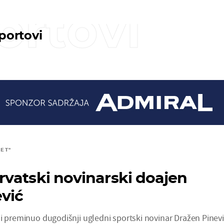
ortovi
sportovi
ET"
vatski novinarski doajen
vić
i preminuo dugodišnji ugledni sportski novinar Dražen Pinevi