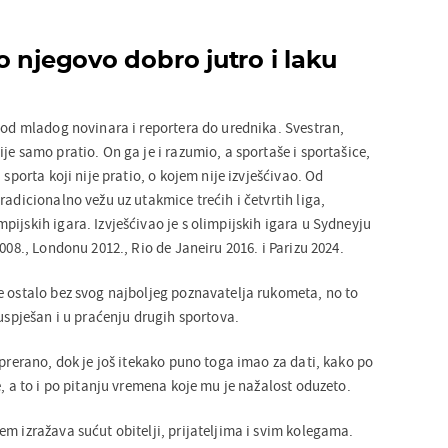
 njegovo dobro jutro i laku
, od mladog novinara i reportera do urednika. Svestran,
je samo pratio. On ga je i razumio, a sportaše i sportašice,
 sporta koji nije pratio, o kojem nije izvješćivao. Od
radicionalno vežu uz utakmice trećih i četvrtih liga,
ijskih igara. Izvješćivao je s olimpijskih igara u Sydneyju
2008., Londonu 2012., Rio de Janeiru 2016. i Parizu 2024.
e ostalo bez svog najboljeg poznavatelja rukometa, no to
 uspješan i u praćenju drugih sportova.
 prerano, dok je još itekako puno toga imao za dati, kako po
e, a to i po pitanju vremena koje mu je nažalost oduzeto.
m izražava sućut obitelji, prijateljima i svim kolegama.