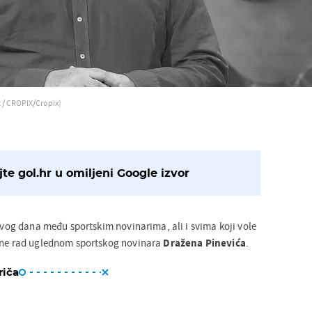
c / CROPIX/Cropix)
te gol.hr u omiljeni Google izvor
 ovog dana među sportskim novinarima, ali i svima koji vole
jene rad uglednom sportskog novinara
Dražena Pinevića
.
riča