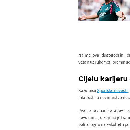
Naime, ovaj dugogodišnji dje
vezan uz rukomet, preminuo j
Cijelu karijer
Kažu pišu
Sportske novosti
,
mladosti, a novinarstvo ne 
Prve je novinarske radove po
novostima, u kojima je trajn
politologiju na Fakultetu po