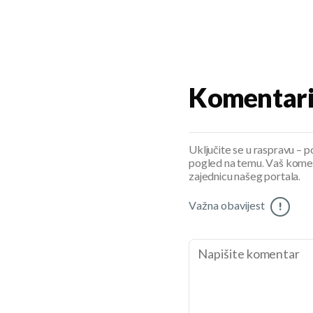
Komentar
Uključite se u raspravu – pod
pogled na temu. Vaš koment
zajednicu našeg portala.
Važna obavijest
!