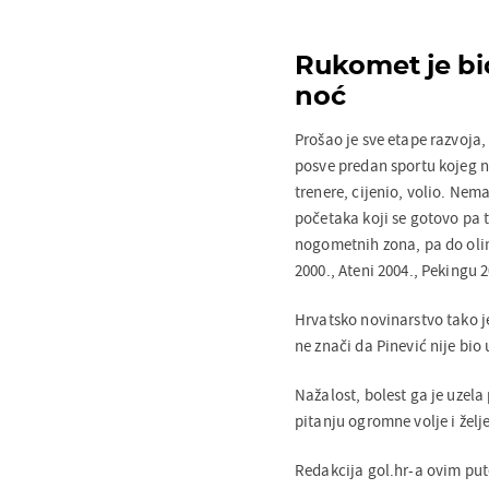
Rukomet je bio
noć
Prošao je sve etape razvoja
posve predan sportu kojeg ni
trenere, cijenio, volio. Nema
početaka koji se gotovo pa t
nogometnih zona, pa do olimp
2000., Ateni 2004., Pekingu 
Hrvatsko novinarstvo tako j
ne znači da Pinević nije bio
Nažalost, bolest ga je uzela
pitanju ogromne volje i želj
Redakcija gol.hr-a ovim pute