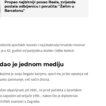
Propao najbitniji posao Reala, zvijezda
poslala odbijenicu i poručila: "Želim u
Barcelonu"
latnik sportskih novosti i najistaknutiji hrvatski novinar
e u 62. godini od posljedica kratke i teške bolesti.
u dao je jednom mediju
 kojima je svoju bogatu karijeru, sport mu je bio opsesija od
samo zanimanje, već način života.
čeo objavljivati još 1981., te je od početka u Sportskim
o zaposlen od veljače 1991., nakon što je diplomirao
litičkih znanosti u Zagrebu.