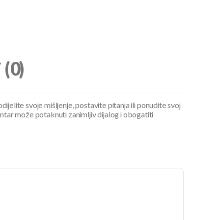
i
(0)
ijelite svoje mišljenje, postavite pitanja ili ponudite svoj
ar može potaknuti zanimljiv dijalog i obogatiti