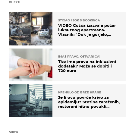
VIJESTI
STIGAO I ŠOK S BOOKINGA
VIDEO Gošća izazvala požar
luksuznog apartmana.
Vlasnik: "Dok je gorjelo,
smijali su se, pili i pokazivali
mi srednji prst"
IMAŠ PRAVO, OSTVARI GA!
Tko ima pravo na inkluzivni
dodatak? Može se dobiti i
720 eura
KRENULO OD BRZE HRANE
Je li ovo povrće krivo za
epidemiju? Stotine zaraženih,
restorani hitno povukli
proizvod
SHOW