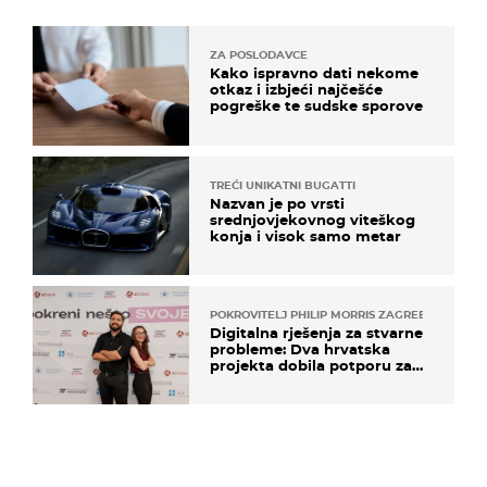
ZA POSLODAVCE
Kako ispravno dati nekome
otkaz i izbjeći najčešće
pogreške te sudske sporove
TREĆI UNIKATNI BUGATTI
Nazvan je po vrsti
srednjovjekovnog viteškog
konja i visok samo metar
POKROVITELJ PHILIP MORRIS ZAGREB
Digitalna rješenja za stvarne
probleme: Dva hrvatska
projekta dobila potporu za
razvoj