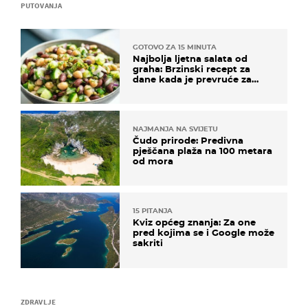
PUTOVANJA
GOTOVO ZA 15 MINUTA
Najbolja ljetna salata od
graha: Brzinski recept za
dane kada je prevruće za
kuhanje
NAJMANJA NA SVIJETU
Čudo prirode: Predivna
pješčana plaža na 100 metara
od mora
15 PITANJA
Kviz općeg znanja: Za one
pred kojima se i Google može
sakriti
ZDRAVLJE