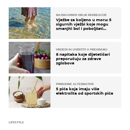
NAJSIGURNIJI OBLIK REKREACIJE
Vježbe za koljeno u moru: 5
sigurnih vježbi koje mogu
smanjiti bol i poboljšati
pokretljivost
VRIJEDI IH UVRSTITI U PREHRANU
6 napitaka koje dijetetičari
preporučuju za zdrave
zglobove
PRIRODNE ALTERNATIVE
5 pića koja imaju više
elektrolita od sportskih pića
LIFESTYLE