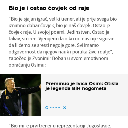
Bio je i ostao čovjek od raje
"Bio je sjajan igrač, veliki trener, ali je prije svega bio
iznimno dobar čovjek, bio je naš čovjek. Ostao je
čovjek raje. U svojoj poemi. Jedinstven. Ostao je
takav, smiren. Vjerujem da niko od nas nije siguran
da li ćemo se sresti negdje gore. Svi imamo
odgovornost da njegov nauk i poruka žive i dalje",
započeo je Zvonimir Boban u svom emotivnom
obraćanju Osimu:
Preminuo je Ivica Osim: Otišla
je legenda BiH nogometa
"Bio mi je prvi trener u reprezentaciji Jugoslavije.