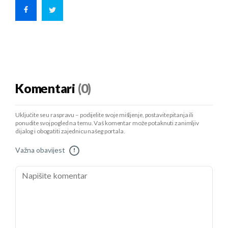
Komentari
(0)
Uključite se u raspravu – podijelite svoje mišljenje, postavite pitanja ili
ponudite svoj pogled na temu. Vaš komentar može potaknuti zanimljiv
dijalog i obogatiti zajednicu našeg portala.
Važna obavijest
!