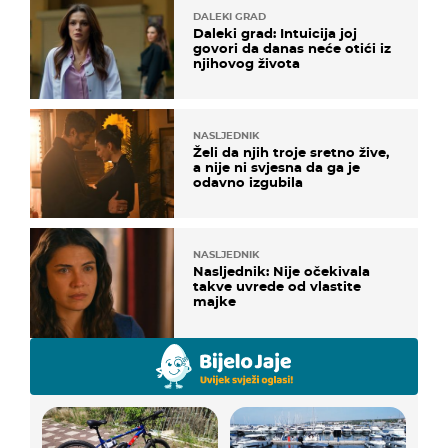
DALEKI GRAD
Daleki grad: Intuicija joj
govori da danas neće otići iz
njihovog života
NASLJEDNIK
Želi da njih troje sretno žive,
a nije ni svjesna da ga je
odavno izgubila
NASLJEDNIK
Nasljednik: Nije očekivala
takve uvrede od vlastite
majke