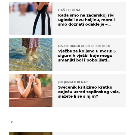
BAŠ EFEKTNA
Kada smo na zadarskoj rivi
ugledali ovu haljinu, morali
smo doznati odakle je –
košta samo 18 eura
NAJSIGURNIJI OBLIK REKREACIJE
Vježbe za koljeno u moru: 5
sigurnih vježbi koje mogu
smanjiti bol i poboljšati
pokretljivost
(NE)PRIMJERENA?
Svećenik kritizirao kratku
odjeću usred toplinskog vala,
slažete li se s njim?
TV