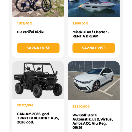
1.579,40 €
2.900,00 €
Električni bicikl
Mirakul 40 / Charter -
RENT A DREAM
SAZNAJ VIŠE
SAZNAJ VIŠE
28.175,00 €
22.900,00 €
CAN-AM 2026. god.
VW Golf 8 GTE
TRAXTER XU HD11 T ABS,
Automatik, LED, Virtual,
2026 god.
Ambi, ACC, Alu, Reg.
09/26