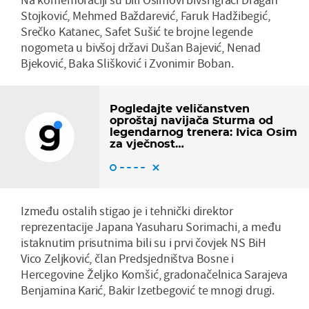
Stojković, Mehmed Baždarević, Faruk Hadžibegić,
Srečko Katanec, Safet Sušić te brojne legende
nogometa u bivšoj državi Dušan Bajević, Nenad
Bjeković, Baka Slišković i Zvonimir Boban.
Pogledajte veličanstven
oproštaj navijača Sturma od
legendarnog trenera: Ivica Osim
za vječnost…
Između ostalih stigao je i tehnički direktor
reprezentacije Japana Yasuharu Sorimachi, a među
istaknutim prisutnima bili su i prvi čovjek NS BiH
Vico Zeljković, član Predsjedništva Bosne i
Hercegovine Željko Komšić, gradonačelnica Sarajeva
Benjamina Karić, Bakir Izetbegović te mnogi drugi.