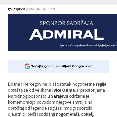
gol expired
(Foto: DNEVNIK.hr)
Dodajte gol.hr u omiljeni Google izvor
Bosna i Hercegovina, ali i ostatak nogometne regije
oprašta se od velikana
Ivice
Osima
, u prostorijama
Narodnog pozorišta u
Sarajevu
održana je
komemoracija povodom njegove smrti, a na
oproštaj od legende stigli su mnogi sportski
djelatnici, bivši i sadašnji nogometaši, obitelj,