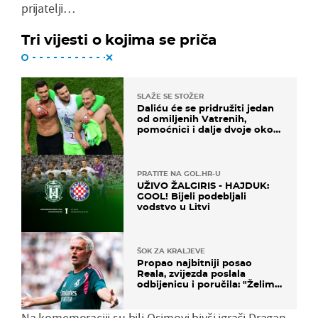
prijatelji…
Tri vijesti o kojima se priča
SLAŽE SE STOŽER
Daliću će se pridružiti jedan
od omiljenih Vatrenih,
pomoćnici i dalje dvoje oko
ponude
PRATITE NA GOL.HR-U
UŽIVO ŽALGIRIS - HAJDUK:
GOOL! Bijeli podebljali
vodstvo u Litvi
ŠOK ZA KRALJEVE
Propao najbitniji posao
Reala, zvijezda poslala
odbijenicu i poručila: "Želim
u Barcelonu"
Na komemoraciji su bili Osimovi bivši igrači Dragan