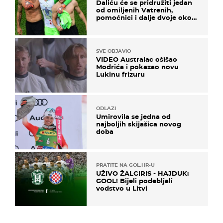
Daliću će se pridružiti jedan
od omiljenih Vatrenih,
pomoćnici i dalje dvoje oko
ponude
SVE OBJAVIO
VIDEO Australac ošišao
Modrića i pokazao novu
Lukinu frizuru
ODLAZI
Umirovila se jedna od
najboljih skijašica novog
doba
PRATITE NA GOL.HR-U
UŽIVO ŽALGIRIS - HAJDUK:
GOOL! Bijeli podebljali
vodstvo u Litvi