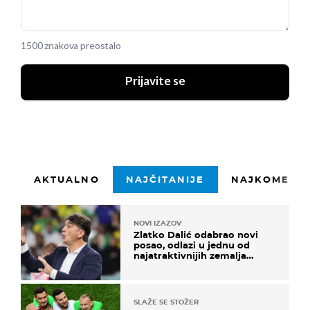
1500 znakova preostalo
Prijavite se
AKTUALNO
NAJČITANIJE
NAJKOMENTI
NOVI IZAZOV
Zlatko Dalić odabrao novi
posao, odlazi u jednu od
najatraktivnijih zemalja
svijeta
SLAŽE SE STOŽER