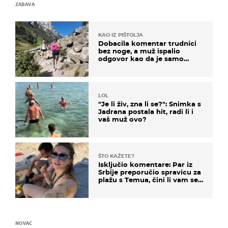
ZABAVA
KAO IZ PIŠTOLJA
Dobacila komentar trudnici
bez noge, a muž ispalio
odgovor kao da je samo
čekao…
LOL
"Je li živ, zna li se?": Snimka s
Jadrana postala hit, radi li i
vaš muž ovo?
ŠTO KAŽETE?
Isključio komentare: Par iz
Srbije preporučio spravicu za
plažu s Temua, čini li vam se
ovo sigurnim?
NOVAC