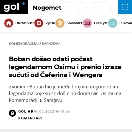
Nogome
Nogomet
Dnevnik.hr
Vijesti
Showbizz
Lifestyle
Putova
KOMEMORACIJA U SARAJEVU
Boban došao odati počast
legendarnom Osimu i prenio izraze
sućuti od Čeferina i Wengera
Zvonimir Boban bio je među brojnim nogometnim
legendama koje su se došle pokloniti Ivici Osimu na
komemoraciji u Sarajevu.
GOL.HR
14.05.2022 @ 13:24
KOMENTARI