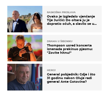
RASKOŠNA PROSLAVA
Ovako je izgledalo vjenčanje
Tije Jurčić: Do oltara ju je
dopratio očuh, a slavilo se uz
Olivera i Rozgu
DRAMA U ŠIBENIKU
Thompson usred koncerta
iznenada prekinuo pjesmu:
"Zovite hitnu!"
HEROJ
General pobjednik: Gdje i što
31 godinu nakon Oluje radi
general Ante Gotovina?