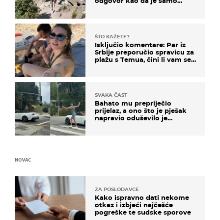
odgovor kao da je samo
čekao…
ŠTO KAŽETE?
Isključio komentare: Par iz
Srbije preporučio spravicu za
plažu s Temua, čini li vam se
ovo sigurnim?
SVAKA ČAST
Bahato mu prepriječio
prijelaz, a ono što je pješak
napravio oduševilo je
društvene mreže
NOVAC
ZA POSLODAVCE
Kako ispravno dati nekome
otkaz i izbjeći najčešće
pogreške te sudske sporove