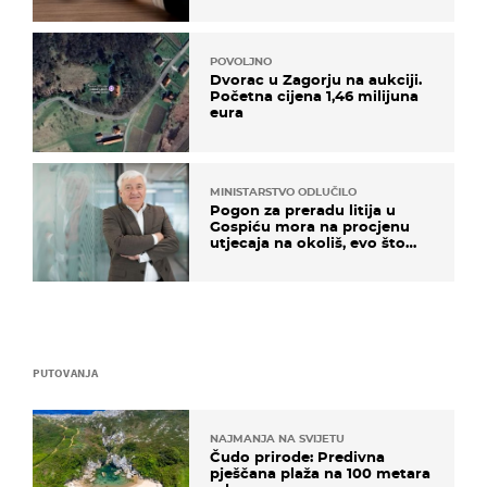
POVOLJNO
Dvorac u Zagorju na aukciji.
Početna cijena 1,46 milijuna
eura
MINISTARSTVO ODLUČILO
Pogon za preradu litija u
Gospiću mora na procjenu
utjecaja na okoliš, evo što
kaže ulagač
PUTOVANJA
NAJMANJA NA SVIJETU
Čudo prirode: Predivna
pješčana plaža na 100 metara