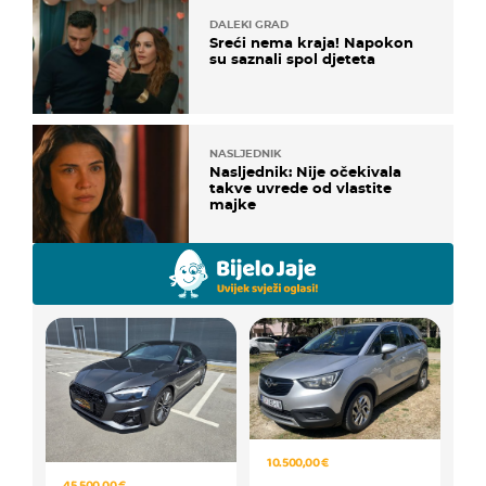
DALEKI GRAD
Sreći nema kraja! Napokon
su saznali spol djeteta
NASLJEDNIK
Nasljednik: Nije očekivala
takve uvrede od vlastite
majke
10.500,00 €
45.500,00 €