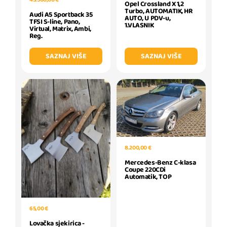
Opel Crossland X 1,2
Turbo, AUTOMATIK, HR
Audi A5 Sportback 35
AUTO, U PDV-u,
TFSI S-line, Pano,
1.VLASNIK
Virtual, Matrix, Ambi,
Reg.
SAZNAJ VIŠE
SAZNAJ VIŠE
8.200,00 €
Mercedes-Benz C-klasa
Coupe 220CDi
Automatik, TOP
65,00 €
Lovačka sjekirica -