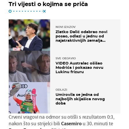
Tri vijesti o kojima se priča
NOVI IZAZOV
Zlatko Dalić odabrao novi
posao, odlazi u jednu od
najatraktivnijih zemalja
svijeta
SVE OBJAVIO
VIDEO Australac ošišao
Modrića i pokazao novu
Lukinu frizuru
ODLAZI
Umirovila se jedna od
najboljih skijašica novog
doba
Crveni vragovi na odmor su otišli s rezultatom 0:3,
nakon što su strijelci bili
Casemiro
u 30. minuti te