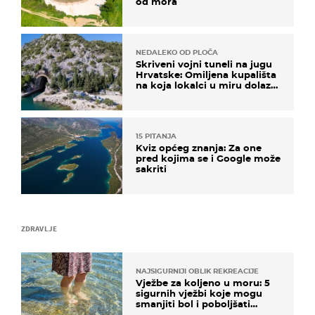
od mora
NEDALEKO OD PLOČA
Skriveni vojni tuneli na jugu
Hrvatske: Omiljena kupališta
na koja lokalci u miru dolaze
roniti i skakati u more
15 PITANJA
Kviz općeg znanja: Za one
pred kojima se i Google može
sakriti
ZDRAVLJE
NAJSIGURNIJI OBLIK REKREACIJE
Vježbe za koljeno u moru: 5
sigurnih vježbi koje mogu
smanjiti bol i poboljšati
pokretljivost