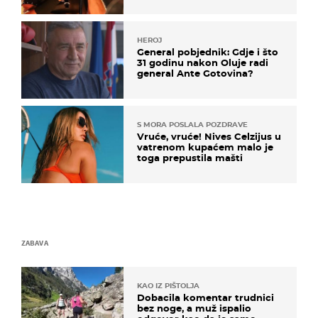
HEROJ
General pobjednik: Gdje i što
31 godinu nakon Oluje radi
general Ante Gotovina?
S MORA POSLALA POZDRAVE
Vruće, vruće! Nives Celzijus u
vatrenom kupaćem malo je
toga prepustila mašti
ZABAVA
KAO IZ PIŠTOLJA
Dobacila komentar trudnici
bez noge, a muž ispalio