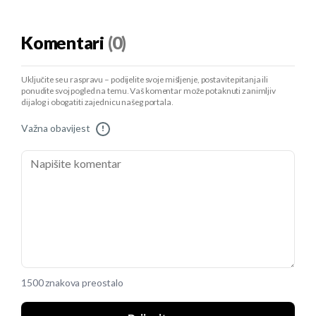
Komentari
(0)
Uključite se u raspravu – podijelite svoje mišljenje, postavite pitanja ili
ponudite svoj pogled na temu. Vaš komentar može potaknuti zanimljiv
dijalog i obogatiti zajednicu našeg portala.
Važna obavijest
!
1500 znakova preostalo