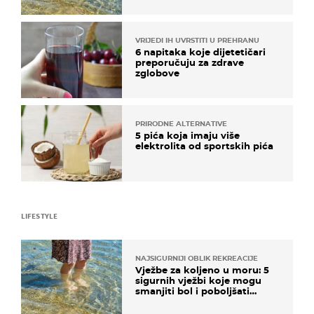
VRIJEDI IH UVRSTITI U PREHRANU
6 napitaka koje dijetetičari
preporučuju za zdrave
zglobove
PRIRODNE ALTERNATIVE
5 pića koja imaju više
elektrolita od sportskih pića
LIFESTYLE
NAJSIGURNIJI OBLIK REKREACIJE
Vježbe za koljeno u moru: 5
sigurnih vježbi koje mogu
smanjiti bol i poboljšati
pokretljivost