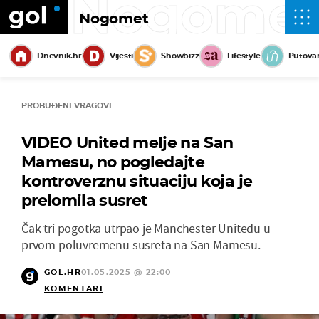
Nogome
Nogomet
Dnevnik.hr
Vijesti
Showbizz
Lifestyle
Putova
PROBUĐENI VRAGOVI
VIDEO United melje na San
Mamesu, no pogledajte
kontroverznu situaciju koja je
prelomila susret
Čak tri pogotka utrpao je Manchester Unitedu u
prvom poluvremenu susreta na San Mamesu.
GOL.HR
01.05.2025 @ 22:00
KOMENTARI