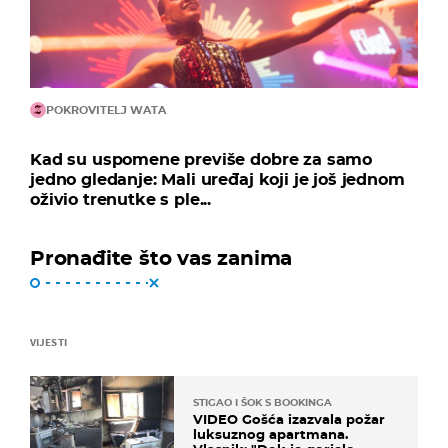
POKROVITELJ WATA
Kad su uspomene previše dobre za samo
jedno gledanje: Mali uređaj koji je još jednom
oživio trenutke s ple...
Pronađite što vas zanima
VIJESTI
STIGAO I ŠOK S BOOKINGA
VIDEO Gošća izazvala požar
luksuznog apartmana.