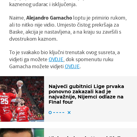
kaznenog udarac i isključenja.
Naime,
Alejandro Garnacho
loptu je primirio rukom,
ali to nitko nije vidio. Umjesto čistog prekršaja za
Baske, akcija je nastavljena, a na kraju su završili s
dvostrukom kaznom.
To je svakako bio ključni trenutak ovog susreta, a
vidjeti ga možete
OVDJE
, dok spomenutu ruku
Garnacha možete vidjeti
OVDJE
.
Najveći gubitnici Lige prvaka
ponovno zakazali kad je
najvažnije, Nijemci odlaze na
Final four