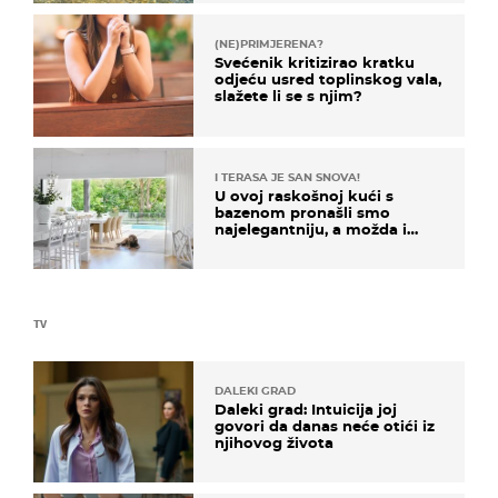
(NE)PRIMJERENA?
Svećenik kritizirao kratku
odjeću usred toplinskog vala,
slažete li se s njim?
I TERASA JE SAN SNOVA!
U ovoj raskošnoj kući s
bazenom pronašli smo
najelegantniju, a možda i
najljepšu bijelu kuhinju
TV
DALEKI GRAD
Daleki grad: Intuicija joj
govori da danas neće otići iz
njihovog života