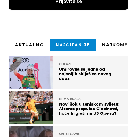
Prijavite se
AKTUALNO
NAJČITANIJE
NAJKOMENTI
ODLAZI
Umirovila se jedna od
najboljih skijašica novog
doba
NEMA KRAJA
Novi šok u teniskom svijetu:
Alcaraz propušta Cincinatti,
hoće li igrati na US Openu?
SVE OBJAVIO