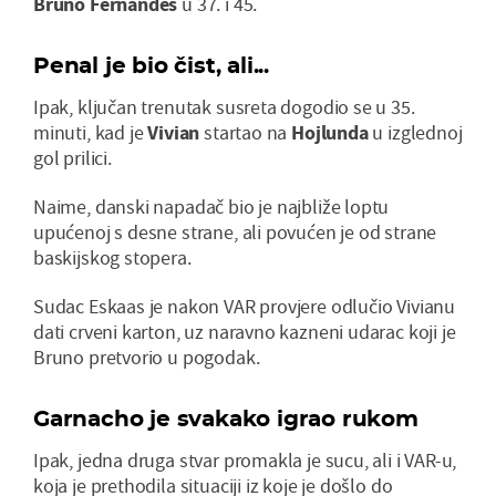
Bruno Fernandes
u 37. i 45.
Penal je bio čist, ali...
Ipak, ključan trenutak susreta dogodio se u 35.
minuti, kad je
Vivian
startao na
Hojlunda
u izglednoj
gol prilici.
Naime, danski napadač bio je najbliže loptu
upućenoj s desne strane, ali povućen je od strane
baskijskog stopera.
Sudac Eskaas je nakon VAR provjere odlučio Vivianu
dati crveni karton, uz naravno kazneni udarac koji je
Bruno pretvorio u pogodak.
Garnacho je svakako igrao rukom
Ipak, jedna druga stvar promakla je sucu, ali i VAR-u,
koja je prethodila situaciji iz koje je došlo do