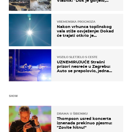
Vlasnik: "Dok je gorjelo,
smijali su se, pili i pokazivali
mi srednji prst"
VREMENSKA PROGNOZA
Nakon vrhunca toplinskog
vala stiže osvježenje: Dokad
će trajati otkrio je
meteorolog
VOZILO SLETJELO S CESTE
UZNEMIRUJUĆE Strašni
prizori nesreće u Zagrebu:
Auto se prepolovio, jedna
osoba poginula
SHOW
DRAMA U ŠIBENIKU
Thompson usred koncerta
iznenada prekinuo pjesmu:
"Zovite hitnu!"