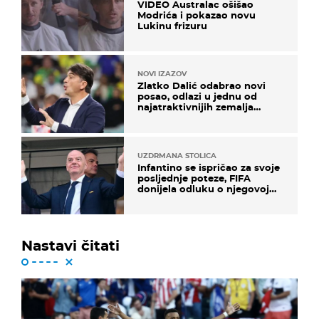
VIDEO Australac ošišao
Modrića i pokazao novu
Lukinu frizuru
NOVI IZAZOV
Zlatko Dalić odabrao novi
posao, odlazi u jednu od
najatraktivnijih zemalja
svijeta
UZDRMANA STOLICA
Infantino se ispričao za svoje
posljednje poteze, FIFA
donijela odluku o njegovoj
sudbini
Nastavi čitati