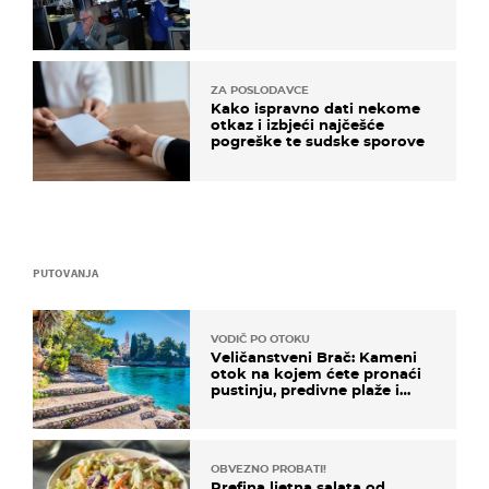
ZA POSLODAVCE
Kako ispravno dati nekome
otkaz i izbjeći najčešće
pogreške te sudske sporove
PUTOVANJA
VODIČ PO OTOKU
Veličanstveni Brač: Kameni
otok na kojem ćete pronaći
pustinju, predivne plaže i
uzbudljivu hranu
OBVEZNO PROBATI!
Prefina ljetna salata od