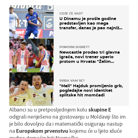
GDJE ĆE SAD?
U Dinamu je prošle godine
predstavljen kao mega
transfer, danas je pao najniže
u karijeri
PONOVNI SUSRET?
Newcastle prodao tri glavna
igrača, novi trener uperio
prstom u Hrvata: "Želim
njega!"
SVIĐA VAM SE?
"Mali" Hajduk promijenio grb,
pogledajte novi identitet
splitske hit momčadi
Albanci su u pretposljednjem kolu
skupine E
odigrali neriješeno na gostovanju u Moldaviji što im
je bilo dovoljno da i matematički osiguraju nastup
na
Europskom prvenstvu
kojemu će u ljeto iduće
godine domaćin biti Njemačka.