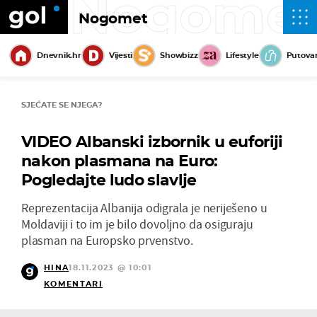
Nogome
Nogomet
Dnevnik.hr
Vijesti
Showbizz
Lifestyle
Putova
SJEĆATE SE NJEGA?
VIDEO Albanski izbornik u euforiji
nakon plasmana na Euro:
Pogledajte ludo slavlje
Reprezentacija Albanija odigrala je neriješeno u
Moldaviji i to im je bilo dovoljno da osiguraju
plasman na Europsko prvenstvo.
HINA
18.11.2023 @ 10:01
KOMENTARI