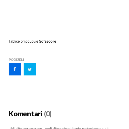
Sofascore
Tablice omogućuje
PODIJELI
Komentari
(0)
Uključite se u raspravu – podijelite svoje mišljenje, postavite pitanja ili