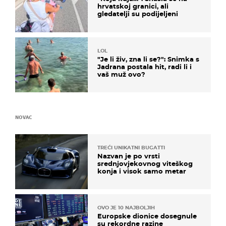
hrvatskoj granici, ali
gledatelji su podijeljeni
LOL
"Je li živ, zna li se?": Snimka s
Jadrana postala hit, radi li i
vaš muž ovo?
NOVAC
TREĆI UNIKATNI BUGATTI
Nazvan je po vrsti
srednjovjekovnog viteškog
konja i visok samo metar
OVO JE 10 NAJBOLJIH
Europske dionice dosegnule
su rekordne razine