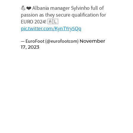
💪❤️ Albania manager Sylvinho full of
passion as they secure qualification for
EURO 2024! 🇦🇱
pic.twitter.com/KynTYry5Qq
— EuroFoot (@eurofootcom)
November
17, 2023