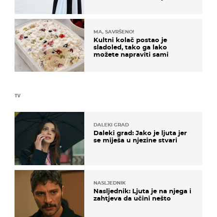
košta samo 18 eura
MA, SAVRŠENO!
Kultni kolač postao je
sladoled, tako ga lako
možete napraviti sami
TV
DALEKI GRAD
Daleki grad: Jako je ljuta jer
se miješa u njezine stvari
NASLJEDNIK
Nasljednik: Ljuta je na njega i
zahtjeva da učini nešto