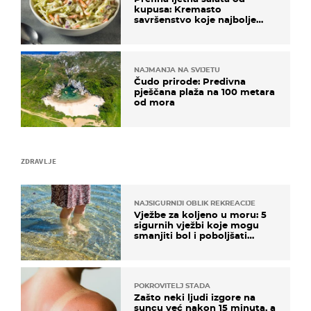
kupusa: Kremasto
savršenstvo koje najbolje
paše uz pečeno meso
NAJMANJA NA SVIJETU
Čudo prirode: Predivna
pješčana plaža na 100 metara
od mora
ZDRAVLJE
NAJSIGURNIJI OBLIK REKREACIJE
Vježbe za koljeno u moru: 5
sigurnih vježbi koje mogu
smanjiti bol i poboljšati
pokretljivost
POKROVITELJ STADA
Zašto neki ljudi izgore na
suncu već nakon 15 minuta, a