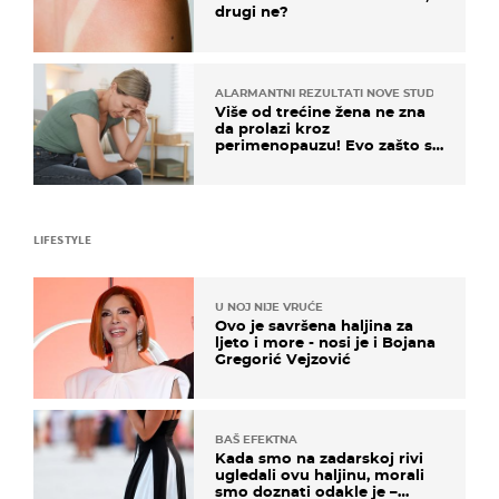
drugi ne?
ALARMANTNI REZULTATI NOVE STUDIJE
Više od trećine žena ne zna
da prolazi kroz
perimenopauzu! Evo zašto su
simptomi toliko zbunjujući
LIFESTYLE
U NOJ NIJE VRUĆE
Ovo je savršena haljina za
ljeto i more - nosi je i Bojana
Gregorić Vejzović
BAŠ EFEKTNA
Kada smo na zadarskoj rivi
ugledali ovu haljinu, morali
smo doznati odakle je –