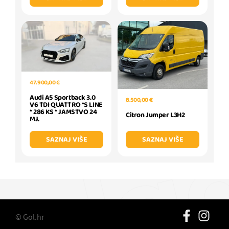
47.900,00 €
Audi A5 Sportback 3.0
8.500,00 €
V6 TDI QUATTRO *S LINE
* 286 KS * JAMSTVO 24
Citron Jumper L3H2
MJ.
SAZNAJ VIŠE
SAZNAJ VIŠE
© Gol.hr