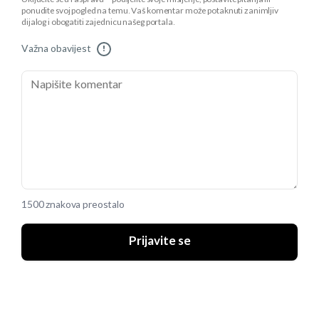
ponudite svoj pogled na temu. Vaš komentar može potaknuti zanimljiv
dijalog i obogatiti zajednicu našeg portala.
Važna obavijest
!
1500 znakova preostalo
Prijavite se