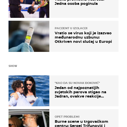
Jedna osoba poginula
PACIJENT U IZOLACIJI
Vratio se virus koji je izazvao
međunarodnu uzbunu:
Otkriven novi slučaj u Europi
SHOW
"KAO DA SU NOVAK ĐOKOVIĆ"
Jedan od najpoznatijih
svjetskih parova stigao na
Jadran, ovakve reakcije
vjerojatno nisu očekivali
OPET PROBLEMI
Burne scene u trgovačkom
centru: Sergej Trifunović i