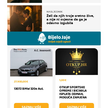
NASLJEDNIK
Želi da njih troje sretno žive,
a nije ni svjesna da ga je
odavno izgubila
1,00 €
27.900,00 €
OTKUP SPORTSKE
13072 BMW 320e Aut.
OPREME I BICIKALA
ISPLATA ODMAH,
MOGUĆA ZAMJENA
SAZNAJ VIŠE
SAZNAJ VIŠE