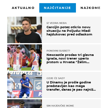
AKTUALNO
NAJČITANIJE
NAJKOMENTI
IZ VEDRA NEBA
Garcijin potez otkrio novu
situaciju na Poljudu: Mladi
hajdukovac pred odlaskom
PONOVNI SUSRET?
Newcastle prodao tri glavna
igrača, novi trener uperio
prstom u Hrvata: "Želim
njega!"
GDJE ĆE SAD?
U Dinamu je prošle godine
predstavljen kao mega
transfer, danas je pao najniže
u karijeri
SIN HAJDUČKE IKONE