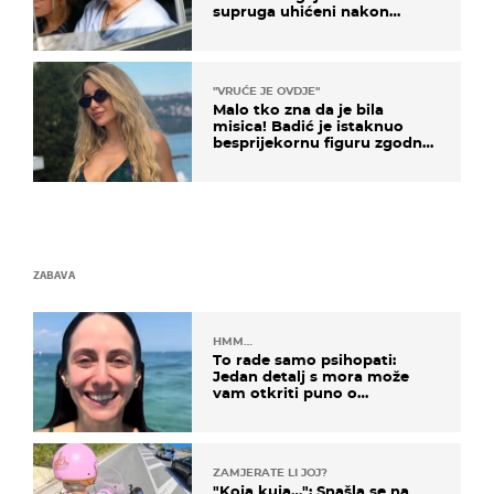
supruga uhićeni nakon
svađe!
"VRUĆE JE OVDJE"
Malo tko zna da je bila
misica! Badić je istaknuo
besprijekornu figuru zgodne
voditeljice
ZABAVA
HMM…
To rade samo psihopati:
Jedan detalj s mora može
vam otkriti puno o
prijateljima
ZAMJERATE LI JOJ?
"Koja kuja…": Snašla se na