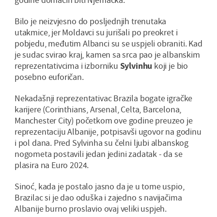
Bilo je neizvjesno do posljednjih trenutaka
utakmice, jer Moldavci su jurišali po preokret i
pobjedu, međutim Albanci su se uspjeli obraniti. Kad
je sudac svirao kraj, kamen sa srca pao je albanskim
reprezentativcima i izborniku
Sylvinhu
koji je bio
posebno euforičan.
Nekadašnji reprezentativac Brazila bogate igračke
karijere (Corinthians, Arsenal, Celta, Barcelona,
Manchester City) početkom ove godine preuzeo je
reprezentaciju Albanije, potpisavši ugovor na godinu
i pol dana. Pred Sylvinha su čelni ljubi albanskog
nogometa postavili jedan jedini zadatak - da se
plasira na Euro 2024.
Sinoć, kada je postalo jasno da je u tome uspio,
Brazilac si je dao oduška i zajedno s navijačima
Albanije burno proslavio ovaj veliki uspjeh.