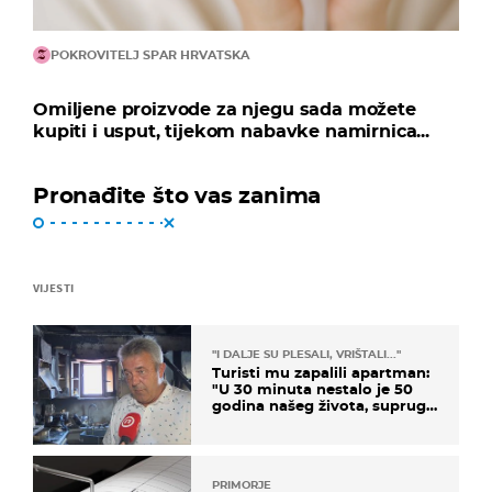
POKROVITELJ SPAR HRVATSKA
Omiljene proizvode za njegu sada možete
kupiti i usput, tijekom nabavke namirnica...
Pronađite što vas zanima
VIJESTI
"I DALJE SU PLESALI, VRIŠTALI..."
Turisti mu zapalili apartman:
"U 30 minuta nestalo je 50
godina našeg života, supruga
i ja ne možemo oka sklopiti"
PRIMORJE