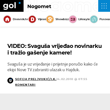
Nogome
Nogomet
Dnevnik.hr
Vijesti
Showbizz
Lifestyle
Putova
VIDEO: Svaguša vrijeđao novinarku
i tražio gašenje kamere!
Svaguša je uz vrijeđanje i prijetnje poručio kako će
ekipi Nove TV zabraniti ulazak u Hajduk.
SOFIJA PRELJVUKIĆ/I.K.
14.02.2010 @ 07:55
KOMENTARI