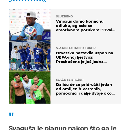
SLUŽBENO
Vinicius donio konačnu
odluku, oglasio se
emotivnom porukom: "Hvala
vam svima"
SJAJAN TJEDAN U EUROPI
Hrvatska nastavila uspon na
UEFA-inoj ljestvici:
Preskočena je još jedna
država
SLAŽE SE STOŽER
Daliću će se pridružiti jedan
od omiljenih Vatrenih,
pomoćnici i dalje dvoje oko
ponude
Svaguša je planuo nakon što ga je