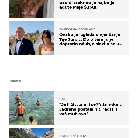
badić istaknuo je najbolje
adute Maje Šuput
RASKOŠNA PROSLAVA
Ovako je izgledalo vjenčanje
Tije Jurčić: Do oltara ju je
dopratio očuh, a slavilo se uz
Olivera i Rozgu
ZABAVA
LOL
"Je li živ, zna li se?": Snimka s
Jadrana postala hit, radi li i
vaš muž ovo?
KAO IZ PIŠTOLJA