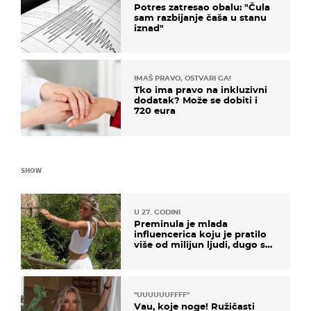
Potres zatresao obalu: "Čula
sam razbijanje čaša u stanu
iznad"
IMAŠ PRAVO, OSTVARI GA!
Tko ima pravo na inkluzivni
dodatak? Može se dobiti i
720 eura
SHOW
U 27. GODINI
Preminula je mlada
influencerica koju je pratilo
više od milijun ljudi, dugo se
borila s opakom bolešću
"UUUUUUFFFF"
Vau, koje noge! Ružičasti