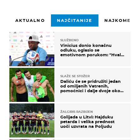
AKTUALNO
NAJČITANIJE
NAJKOMENTI
SLUŽBENO
Vinicius donio konačnu
odluku, oglasio se
emotivnom porukom: "Hvala
vam svima"
SLAŽE SE STOŽER
Daliću će se pridružiti jedan
od omiljenih Vatrenih,
pomoćnici i dalje dvoje oko
ponude
ŽALGIRIS RAZBIJEN
Golijada u Litvi: Hajduku
petarda i velika prednost
uoči uzvrata na Poljudu