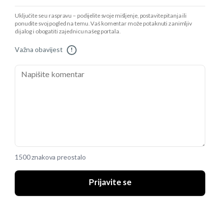
Uključite se u raspravu – podijelite svoje mišljenje, postavite pitanja ili
ponudite svoj pogled na temu. Vaš komentar može potaknuti zanimljiv
dijalog i obogatiti zajednicu našeg portala.
Važna obavijest
!
1500 znakova preostalo
Prijavite se