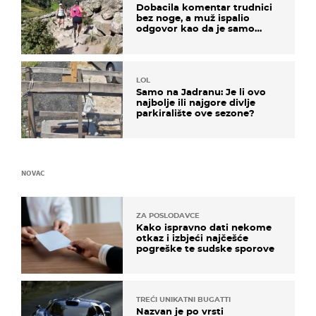
Dobacila komentar trudnici
bez noge, a muž ispalio
odgovor kao da je samo
čekao…
LOL
Samo na Jadranu: Je li ovo
najbolje ili najgore divlje
parkiralište ove sezone?
NOVAC
ZA POSLODAVCE
Kako ispravno dati nekome
otkaz i izbjeći najčešće
pogreške te sudske sporove
TREĆI UNIKATNI BUGATTI
Nazvan je po vrsti