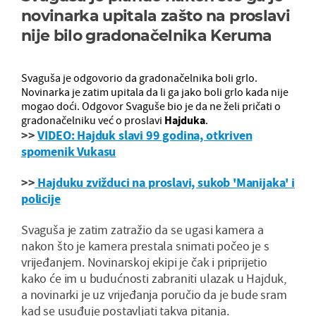
novinarka upitala zašto na proslavi
nije bilo gradonačelnika Keruma
Svaguša je odgovorio da gradonačelnika boli grlo.
Novinarka je zatim upitala da li ga jako boli grlo kada nije
mogao doći. Odgovor Svaguše bio je da ne želi pričati o
gradonačelniku već o proslavi
Hajduka
.
>>
VIDEO: Hajduk slavi 99 godina, otkriven
spomenik Vukasu
>>
Hajduku zvižduci na proslavi, sukob 'Manijaka' i
policije
Svaguša je zatim zatražio da se ugasi kamera a
nakon što je kamera prestala snimati počeo je s
vrijeđanjem. Novinarskoj ekipi je čak i priprijetio
kako će im u budućnosti zabraniti ulazak u Hajduk,
a novinarki je uz vrijeđanja poručio da je bude sram
kad se usuđuje postavljati takva pitanja.