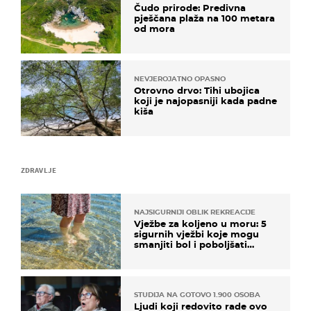
Čudo prirode: Predivna
pješčana plaža na 100 metara
od mora
NEVJEROJATNO OPASNO
Otrovno drvo: Tihi ubojica
koji je najopasniji kada padne
kiša
ZDRAVLJE
NAJSIGURNIJI OBLIK REKREACIJE
Vježbe za koljeno u moru: 5
sigurnih vježbi koje mogu
smanjiti bol i poboljšati
pokretljivost
STUDIJA NA GOTOVO 1.900 OSOBA
Ljudi koji redovito rade ovo