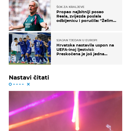
ŠOK ZA KRALJEVE
Propao najbitniji posao
Reala, zvijezda poslala
odbijenicu i poručila: "Želim
u Barcelonu"
SJAJAN TJEDAN U EUROPI
Hrvatska nastavila uspon na
UEFA-inoj ljestvici:
Preskočena je još jedna
država
Nastavi čitati