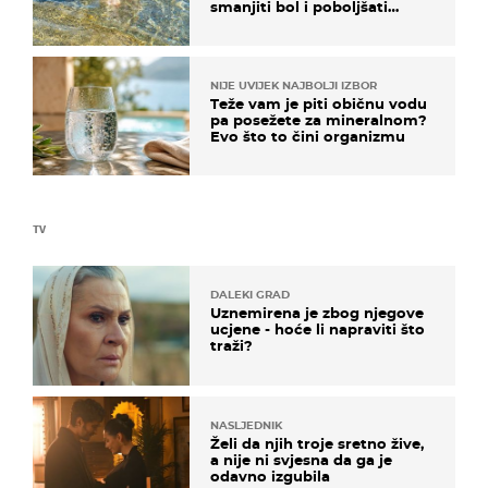
smanjiti bol i poboljšati
pokretljivost
NIJE UVIJEK NAJBOLJI IZBOR
Teže vam je piti običnu vodu
pa posežete za mineralnom?
Evo što to čini organizmu
TV
DALEKI GRAD
Uznemirena je zbog njegove
ucjene - hoće li napraviti što
traži?
NASLJEDNIK
Želi da njih troje sretno žive,
a nije ni svjesna da ga je
odavno izgubila