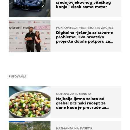
srednjovjekovnog viteškog
konja i visok samo metar
POKROVITELJ PHILIP MORRIS ZAGREB
Digitalna rješenja za stvarne
probleme: Dva hrvatska
projekta dobila potporu za
razvoj
PUTOVANJA
GOTOVO ZA 15 MINUTA
Najbolja ljetna salata od
graha: Brzinski recept za
dane kada je prevruće za
kuhanje
NAJMANJA NA SVIJETU