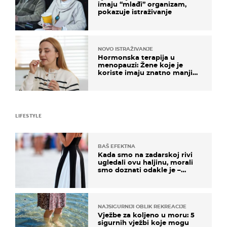
imaju “mlađi” organizam,
pokazuje istraživanje
NOVO ISTRAŽIVANJE
Hormonska terapija u
menopauzi: Žene koje je
koriste imaju znatno manji
rizik od ovoga
LIFESTYLE
BAŠ EFEKTNA
Kada smo na zadarskoj rivi
ugledali ovu haljinu, morali
smo doznati odakle je –
košta samo 18 eura
NAJSIGURNIJI OBLIK REKREACIJE
Vježbe za koljeno u moru: 5
sigurnih vježbi koje mogu