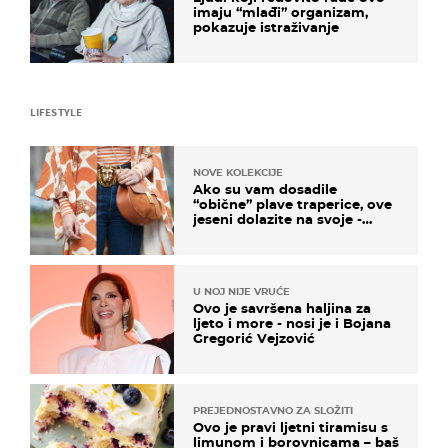
imaju “mlađi” organizam,
pokazuje istraživanje
LIFESTYLE
NOVE KOLEKCIJE
Ako su vam dosadile
“obične” plave traperice, ove
jeseni dolazite na svoje -
izdvajamo 15 hit modela
U NOJ NIJE VRUĆE
Ovo je savršena haljina za
ljeto i more - nosi je i Bojana
Gregorić Vejzović
PREJEDNOSTAVNO ZA SLOŽITI
Ovo je pravi ljetni tiramisu s
limunom i borovnicama – baš