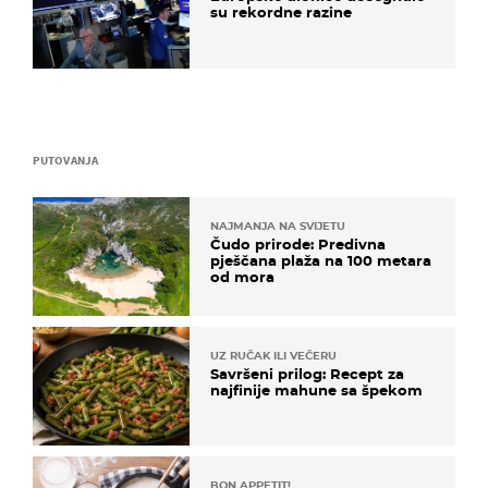
su rekordne razine
PUTOVANJA
NAJMANJA NA SVIJETU
Čudo prirode: Predivna
pješčana plaža na 100 metara
od mora
UZ RUČAK ILI VEČERU
Savršeni prilog: Recept za
najfinije mahune sa špekom
BON APPETIT!