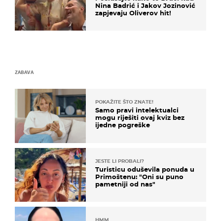
Nina Badrić i Jakov Jozinović
zapjevaju Oliverov hit!
ZABAVA
POKAŽITE ŠTO ZNATE!
Samo pravi intelektualci
mogu riješiti ovaj kviz bez
ijedne pogreške
JESTE LI PROBALI?
Turisticu oduševila ponuda u
Primoštenu: "Oni su puno
pametniji od nas"
HMM…