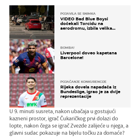
POJAVILA SE SNIMKA
VIDEO Bad Blue Boysi
dočekali Torcidu na
aerodromu, izbila velika
masovna tučnjava
BOMBA!
Liverpool doveo kapetana
Barcelone!
POJAČANJE KONKURENCIJE
Rijeka dovela napadača iz
Bundeslige, igrao je za dvije
reprezentacije
U 9. minuti susreta, nakon ubačaja u gostujući
kazneni prostor, igrač Čukaričkog prvi dolazi do
lopte, nakon čega se igrač Zvezde zalijeće u njega, a
glavni sudac pokazuje na bijelu točku za domaće?