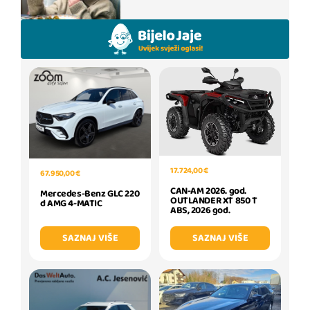
17.724,00 €
67.950,00 €
CAN-AM 2026. god.
Mercedes-Benz GLC 220
OUTLANDER XT 850 T
d AMG 4-MATIC
ABS, 2026 god.
SAZNAJ VIŠE
SAZNAJ VIŠE