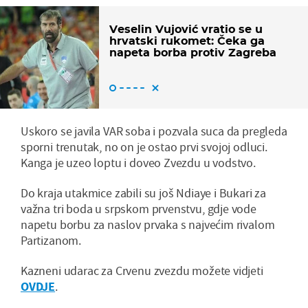
Veselin Vujović vratio se u
hrvatski rukomet: Čeka ga
napeta borba protiv Zagreba
Uskoro se javila VAR soba i pozvala suca da pregleda
sporni trenutak, no on je ostao prvi svojoj odluci.
Kanga je uzeo loptu i doveo Zvezdu u vodstvo.
Do kraja utakmice zabili su još Ndiaye i Bukari za
važna tri boda u srpskom prvenstvu, gdje vode
napetu borbu za naslov prvaka s najvećim rivalom
Partizanom.
Kazneni udarac za Crvenu zvezdu možete vidjeti
OVDJE
.