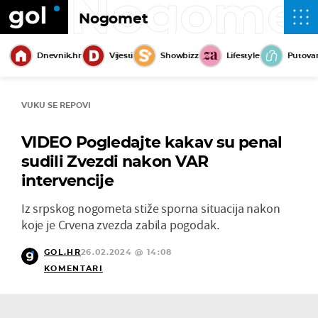
Nogome
Nogomet
Dnevnik.hr
Vijesti
Showbizz
Lifestyle
Putova
VUKU SE REPOVI
VIDEO Pogledajte kakav su penal
sudili Zvezdi nakon VAR
intervencije
Iz srpskog nogometa stiže sporna situacija nakon
koje je Crvena zvezda zabila pogodak.
GOL.HR
26.02.2024 @ 14:08
KOMENTARI