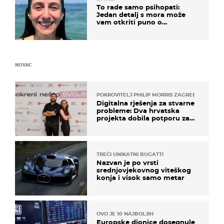
To rade samo psihopati:
Jedan detalj s mora može
vam otkriti puno o
prijateljima
NOVAC
POKROVITELJ PHILIP MORRIS ZAGREB
Digitalna rješenja za stvarne
probleme: Dva hrvatska
projekta dobila potporu za
razvoj
TREĆI UNIKATNI BUGATTI
Nazvan je po vrsti
srednjovjekovnog viteškog
konja i visok samo metar
OVO JE 10 NAJBOLJIH
Europske dionice dosegnule