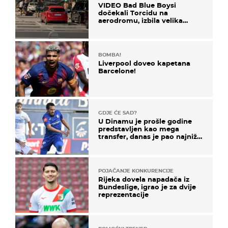
VIDEO Bad Blue Boysi
dočekali Torcidu na
aerodromu, izbila velika
masovna tučnjava
BOMBA!
Liverpool doveo kapetana
Barcelone!
GDJE ĆE SAD?
U Dinamu je prošle godine
predstavljen kao mega
transfer, danas je pao najniže
u karijeri
POJAČANJE KONKURENCIJE
Rijeka dovela napadača iz
Bundeslige, igrao je za dvije
reprezentacije