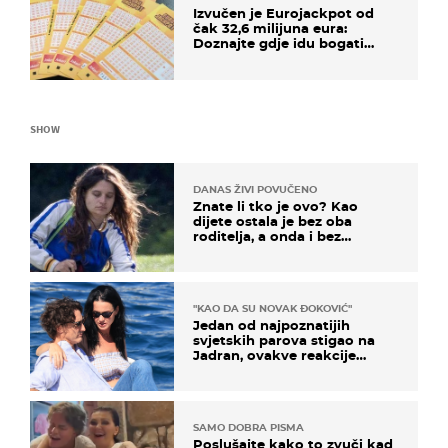
Izvučen je Eurojackpot od
čak 32,6 milijuna eura:
Doznajte gdje idu bogati
dobitci u Hrvatskoj
SHOW
DANAS ŽIVI POVUČENO
Znate li tko je ovo? Kao
dijete ostala je bez oba
roditelja, a onda i bez
milijuna koje je trebala
naslijediti
"KAO DA SU NOVAK ĐOKOVIĆ"
Jedan od najpoznatijih
svjetskih parova stigao na
Jadran, ovakve reakcije
vjerojatno nisu očekivali
SAMO DOBRA PISMA
Poslušajte kako to zvuči kad