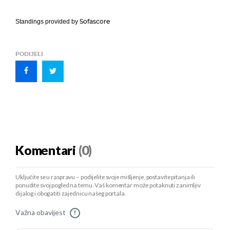
Sofascore
Standings provided by
PODIJELI
Komentari
(0)
Uključite se u raspravu – podijelite svoje mišljenje, postavite pitanja ili
ponudite svoj pogled na temu. Vaš komentar može potaknuti zanimljiv
dijalog i obogatiti zajednicu našeg portala.
Važna obavijest
!