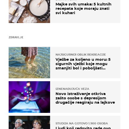
Majke svih umaka: 5 kultnih
recepata koje moraju znati
svi kuhari
ZDRAVLJE
NAJSIGURNIJI OBLIK REKREACIJE
Vježbe za koljeno u moru: 5
sigurnih vježbi koje mogu
smanjiti bol i poboljšati
pokretljivost
IZNENAĐUJUĆA VEZA
Novo istraživanje otkriva
zašto osobe s depresijom
drugačije reagiraju na lajkove
STUDIJA NA GOTOVO 1.900 OSOBA
Ljudi koji redovito rade ovo