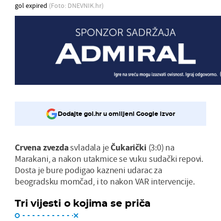
gol expired
(Foto: DNEVNIK.hr)
Dodajte gol.hr u omiljeni Google izvor
Crvena zvezda
svladala je
Čukarički
(3:0) na
Marakani, a nakon utakmice se vuku sudački repovi.
Dosta je bure podigao kazneni udarac za
beogradsku momčad, i to nakon VAR intervencije.
Tri vijesti o kojima se priča