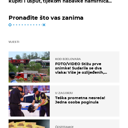
kupiti i usput, tijekom nabavke namirnica...
Pronađite što vas zanima
VIJESTI
KOD BJELOVARA
FOTO/VIDEO Stižu prve
snimke! Sudarila se dva
vlaka: Više je ozlijeđenih,
hitne službe na terenu
U ZAGORJU
Teška prometna nesreća!
Jedna osoba poginula
ČESTITAMO!