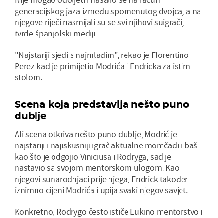
generacijskog jaza između spomenutog dvojca, a na
njegove riječi nasmijali su se svi njihovi suigrači,
tvrde španjolski mediji.
"Najstariji sjedi s najmlađim", rekao je Florentino
Perez kad je primijetio Modrića i Endricka za istim
stolom.
Scena koja predstavlja nešto puno
dublje
Ali scena otkriva nešto puno dublje, Modrić je
najstariji i najiskusniji igrač aktualne momčadi i baš
kao što je odgojio Viniciusa i Rodryga, sad je
nastavio sa svojom mentorskom ulogom. Kao i
njegovi sunarodnjaci prije njega, Endrick također
iznimno cijeni Modrića i upija svaki njegov savjet.
Konkretno, Rodrygo često ističe Lukino mentorstvo i