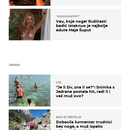
"UUUUUUFFFF"
Vau, koje noge! Ružičasti
badić istaknuo je najbolje
adute Maje Šuput
ZABAVA
LOL
"Je li živ, zna li se?": Snimka s
Jadrana postala hit, radi li i
vaš muž ovo?
KAO IZ PIŠTOLJA
Dobacila komentar trudnici
bez noge, a muž ispalio