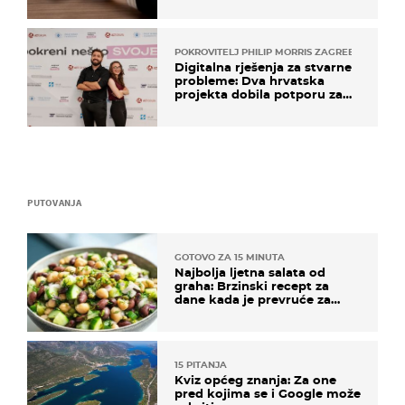
POKROVITELJ PHILIP MORRIS ZAGREB
Digitalna rješenja za stvarne
probleme: Dva hrvatska
projekta dobila potporu za
razvoj
PUTOVANJA
GOTOVO ZA 15 MINUTA
Najbolja ljetna salata od
graha: Brzinski recept za
dane kada je prevruće za
kuhanje
15 PITANJA
Kviz općeg znanja: Za one
pred kojima se i Google može