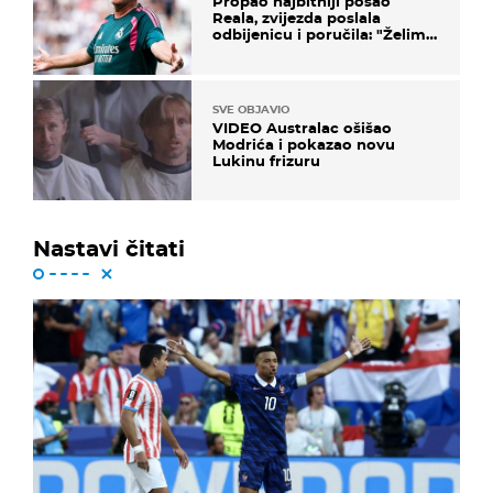
Propao najbitniji posao
Reala, zvijezda poslala
odbijenicu i poručila: "Želim
u Barcelonu"
SVE OBJAVIO
VIDEO Australac ošišao
Modrića i pokazao novu
Lukinu frizuru
Nastavi čitati