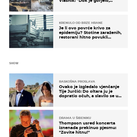
Vlasnik: "Dok je gorjelo,
smijali su se, pili i pokazivali
mi srednji prst"
KRENULO OD BRZE HRANE
Je li ovo povrće krivo za
epidemiju? Stotine zaraženih,
restorani hitno povukli
proizvod
SHOW
RASKOŠNA PROSLAVA
Ovako je izgledalo vjenčanje
Tije Jurčić: Do oltara ju je
dopratio očuh, a slavilo se uz
Olivera i Rozgu
DRAMA U ŠIBENIKU
Thompson usred koncerta
iznenada prekinuo pjesmu:
"Zovite hitnu!"