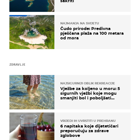
sakriti
NAJMANJA NA SVIJETU
Čudo prirode: Predivna
pješčana plaža na 100 metara
od mora
ZDRAVLJE
NAJSIGURNIJI OBLIK REKREACIJE
Vježbe za koljeno u moru: 5
sigurnih vježbi koje mogu
smanjiti bol i poboljšati
pokretljivost
VRIJEDI IH UVRSTITI U PREHRANU
6 napitaka koje dijetetičari
preporučuju za zdrave
zglobove