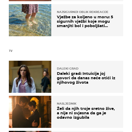
NAJSIGURNIJI OBLIK REKREACIJE
Vježbe za koljeno u moru: 5
sigurnih vježbi koje mogu
smanjiti bol i poboljšati
pokretljivost
TV
DALEKI GRAD
Daleki grad: Intuicija joj
govori da danas neće otići iz
njihovog života
NASLJEDNIK
Želi da njih troje sretno žive,
a nije ni svjesna da ga je
odavno izgubila