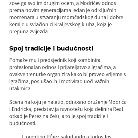
zove ga svojim drugim ocem, a Modrićev odnos
prema novim generacijama jedan je od ključnih
momenata u stvaranju momčadskog duha i dobre
kemije u svlačionici Kraljevskog kluba, koja je
prepuna zvijezda.
Spoj tradicije i budućnosti
Pomaže mu i predsjednik koji kombinira
profesionalan odnos i prijateljstvo s igračima, a
ovakve trenutke organizira kako bi proveo vrijeme s
igračima, poslušao ih i motivirao uoči važnih
utakmica.
Scena na koju je naletio, odnosno druženje Modrića
i Endricka, predstavlja ravnotežu koja definira Real
otkad je Perez na čelu, a to je spoj tradicije i
budućnosti..
Florentino Pérez saludando a todos los