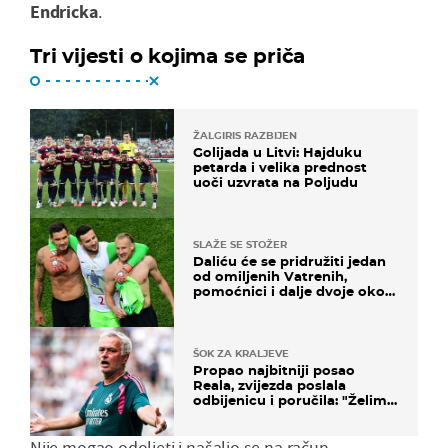
Endricka
.
Tri vijesti o kojima se priča
ŽALGIRIS RAZBIJEN
Golijada u Litvi: Hajduku
petarda i velika prednost
uoči uzvrata na Poljudu
SLAŽE SE STOŽER
Daliću će se pridružiti jedan
od omiljenih Vatrenih,
pomoćnici i dalje dvoje oko
ponude
ŠOK ZA KRALJEVE
Propao najbitniji posao
Reala, zvijezda poslala
odbijenicu i poručila: "Želim
u Barcelonu"
Nije mogao odoljeti i našalio se na račun