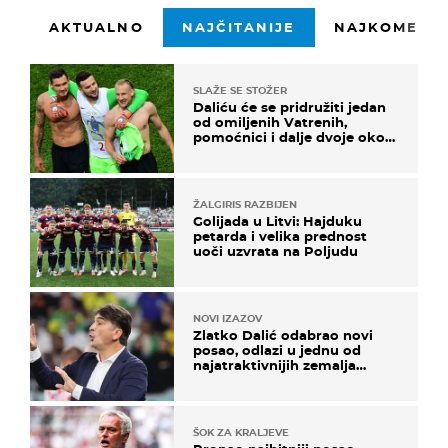
AKTUALNO
NAJČITANIJE
NAJKOMENTI
SLAŽE SE STOŽER
Daliću će se pridružiti jedan
od omiljenih Vatrenih,
pomoćnici i dalje dvoje oko
ponude
ŽALGIRIS RAZBIJEN
Golijada u Litvi: Hajduku
petarda i velika prednost
uoči uzvrata na Poljudu
NOVI IZAZOV
Zlatko Dalić odabrao novi
posao, odlazi u jednu od
najatraktivnijih zemalja
svijeta
ŠOK ZA KRALJEVE