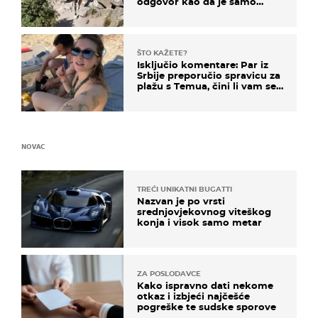
odgovor kao da je samo
čekao…
ŠTO KAŽETE?
Isključio komentare: Par iz
Srbije preporučio spravicu za
plažu s Temua, čini li vam se
ovo sigurnim?
NOVAC
TREĆI UNIKATNI BUGATTI
Nazvan je po vrsti
srednjovjekovnog viteškog
konja i visok samo metar
ZA POSLODAVCE
Kako ispravno dati nekome
otkaz i izbjeći najčešće
pogreške te sudske sporove