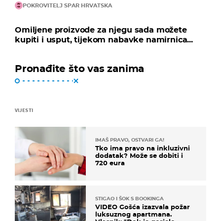
POKROVITELJ SPAR HRVATSKA
Omiljene proizvode za njegu sada možete
kupiti i usput, tijekom nabavke namirnica...
Pronađite što vas zanima
VIJESTI
IMAŠ PRAVO, OSTVARI GA!
Tko ima pravo na inkluzivni
dodatak? Može se dobiti i
720 eura
STIGAO I ŠOK S BOOKINGA
VIDEO Gošća izazvala požar
luksuznog apartmana.