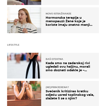
NOVO ISTRAŽIVANJE
Hormonska terapija u
menopauzi: Žene koje je
koriste imaju znatno manji
rizik od ovoga
LIFESTYLE
BAŠ EFEKTNA
Kada smo na zadarskoj rivi
ugledali ovu haljinu, morali
smo doznati odakle je –
košta samo 18 eura
(NE)PRIMJERENA?
Svećenik kritizirao kratku
odjeću usred toplinskog vala,
slažete li se s njim?