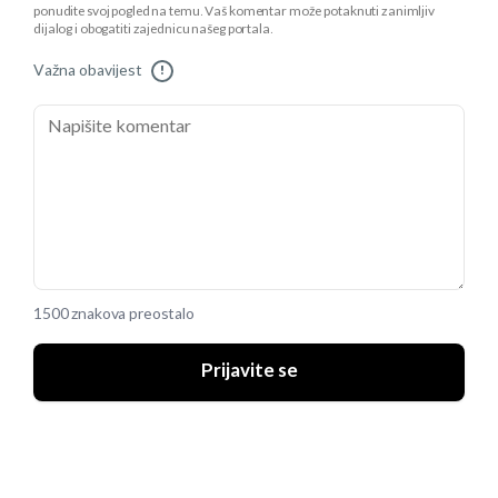
ponudite svoj pogled na temu. Vaš komentar može potaknuti zanimljiv
dijalog i obogatiti zajednicu našeg portala.
Važna obavijest
!
1500 znakova preostalo
Prijavite se