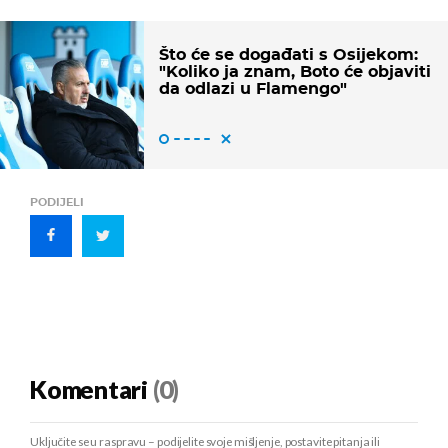
Što će se događati s Osijekom:
"Koliko ja znam, Boto će objaviti
da odlazi u Flamengo"
PODIJELI
Komentari
(0)
Uključite se u raspravu – podijelite svoje mišljenje, postavite pitanja ili