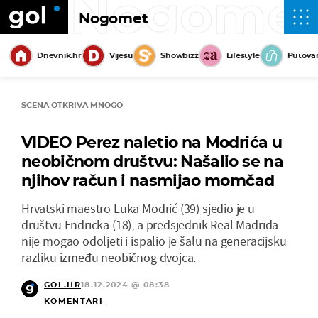
Nogome
Nogomet
Dnevnik.hr
Vijesti
Showbizz
Lifestyle
Putova
SCENA OTKRIVA MNOGO
VIDEO Perez naletio na Modrića u
neobičnom društvu: Našalio se na
njihov račun i nasmijao momčad
Hrvatski maestro Luka Modrić (39) sjedio je u
društvu Endricka (18), a predsjednik Real Madrida
nije mogao odoljeti i ispalio je šalu na generacijsku
razliku između neobičnog dvojca.
GOL.HR
18.12.2024 @ 08:38
KOMENTARI