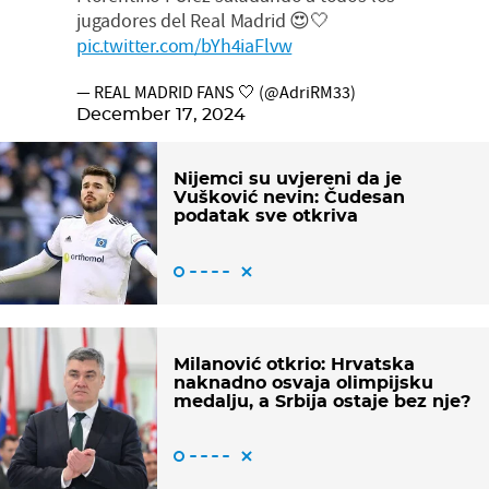
jugadores del Real Madrid 😍🤍
pic.twitter.com/bYh4iaFlvw
— REAL MADRID FANS 🤍 (@AdriRM33)
December 17, 2024
Nijemci su uvjereni da je
Vušković nevin: Čudesan
podatak sve otkriva
Milanović otkrio: Hrvatska
naknadno osvaja olimpijsku
medalju, a Srbija ostaje bez nje?