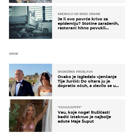
mi srednji prst"
KRENULO OD BRZE HRANE
Je li ovo povrće krivo za
epidemiju? Stotine zaraženih,
restorani hitno povukli
proizvod
SHOW
RASKOŠNA PROSLAVA
Ovako je izgledalo vjenčanje
Tije Jurčić: Do oltara ju je
dopratio očuh, a slavilo se uz
Olivera i Rozgu
"UUUUUUFFFF"
Vau, koje noge! Ružičasti
badić istaknuo je najbolje
adute Maje Šuput