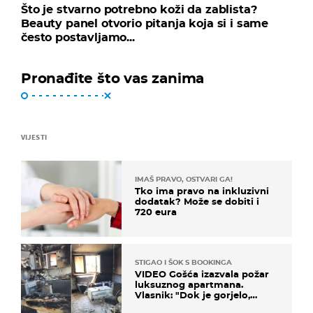
Što je stvarno potrebno koži da zablista?
Beauty panel otvorio pitanja koja si i same
često postavljamo...
Pronađite što vas zanima
VIJESTI
IMAŠ PRAVO, OSTVARI GA!
Tko ima pravo na inkluzivni
dodatak? Može se dobiti i
720 eura
STIGAO I ŠOK S BOOKINGA
VIDEO Gošća izazvala požar
luksuznog apartmana.
Vlasnik: "Dok je gorjelo,
smijali su se, pili i pokazivali