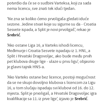
potvrdio da će se o sudbini Varteksa, koji za sada
nema licencu, sve znati tek idući tjedan.
'Ne zna se koliko ćemo prvoligaša gledati iduće
sezone. Jedine stvari koje su sigurne su da - Croatia
Sesvete ispada, a Split je novi prvoligaš', rekao je
Srebrić
.
'Ako ostane Liga 16, a Varteks ishodi licencu,
Međimurje i Croatia Sesvete ispadaju iz 1. HNL, a
Split i Hrvatski Dragovoljac, ako bude među prvih
pet klubova druge lige - ulaze u prvu ligu', objasnio
je glavni tajnik HNS-a.
'Ako Varteks ostane bez licence, postoji mogućnost
da se ne skupi dovoljno klubova s licencom za Ligu
16, u tom slučaju ispadaju svi klubovi od 16. do 12.
mjesta. Split je prvoligaš, a Hrvatski Dragovoljac igra
kvalifikacije sa 11. iz prve lige', izjavio je
Srebrić
.