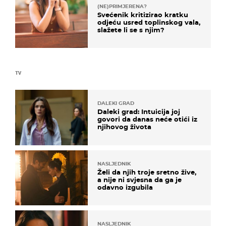
(NE)PRIMJERENA?
Svećenik kritizirao kratku
odjeću usred toplinskog vala,
slažete li se s njim?
TV
DALEKI GRAD
Daleki grad: Intuicija joj
govori da danas neće otići iz
njihovog života
NASLJEDNIK
Želi da njih troje sretno žive,
a nije ni svjesna da ga je
odavno izgubila
NASLJEDNIK