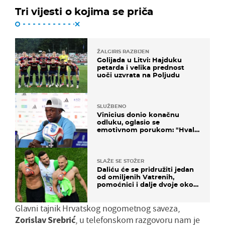
Tri vijesti o kojima se priča
ŽALGIRIS RAZBIJEN
Golijada u Litvi: Hajduku
petarda i velika prednost
uoči uzvrata na Poljudu
SLUŽBENO
Vinicius donio konačnu
odluku, oglasio se
emotivnom porukom: "Hvala
vam svima"
SLAŽE SE STOŽER
Daliću će se pridružiti jedan
od omiljenih Vatrenih,
pomoćnici i dalje dvoje oko
ponude
Glavni tajnik Hrvatskog nogometnog saveza,
Zorislav Srebrić
, u telefonskom razgovoru nam je