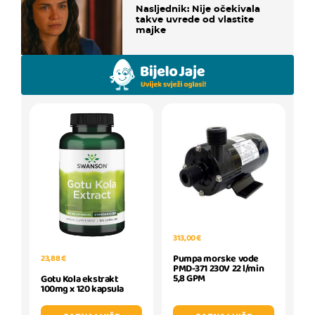
Nasljednik: Nije očekivala
takve uvrede od vlastite
majke
313,00 €
Pumpa morske vode
23,88 €
PMD-371 230V 22 l/min
5,8 GPM
Gotu Kola ekstrakt
100mg x 120 kapsula