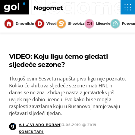
Nogome
Nogomet
Dnevnik.hr
Vijesti
Showbizz
Lifestyle
Putova
VIDEO: Koju ligu ćemo gledati
sljedeće sezone?
Tko još osim Sesveta napušta prvu ligu nije poznato.
Koliko će klubova sljedeće sezone imati HNL ni
danas se ne zna. Zbrka je nastala jer Varteks još
uvijek nije dobio licencu. Evo kako bi se mogla
rasplesti zavrzlama koju u Rusanovoj namjeravaju
rješavati sljedeći tjedan.
V.H./ VLADO BOBAN
13.05.2010 @ 21:19
KOMENTARI