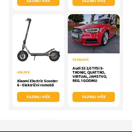
SAZNAJ VIŠE
SAZNAJ VIŠE
33.333,00 €
Audi S3 2,0 TFSI S-
TRONIC, QUATTRO,
439,00 €
VIRTUAL, JAMSTVO,
REG. 1 GODINU
Xiaomi Electric Scooter
6 - Električni romobil
SAZNAJ VIŠE
SAZNAJ VIŠE