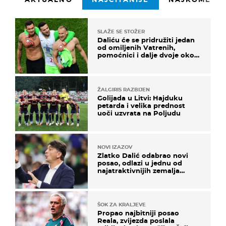
SLAŽE SE STOŽER
Daliću će se pridružiti jedan
od omiljenih Vatrenih,
pomoćnici i dalje dvoje oko
ponude
ŽALGIRIS RAZBIJEN
Golijada u Litvi: Hajduku
petarda i velika prednost
uoči uzvrata na Poljudu
NOVI IZAZOV
Zlatko Dalić odabrao novi
posao, odlazi u jednu od
najatraktivnijih zemalja
svijeta
ŠOK ZA KRALJEVE
Propao najbitniji posao
Reala, zvijezda poslala