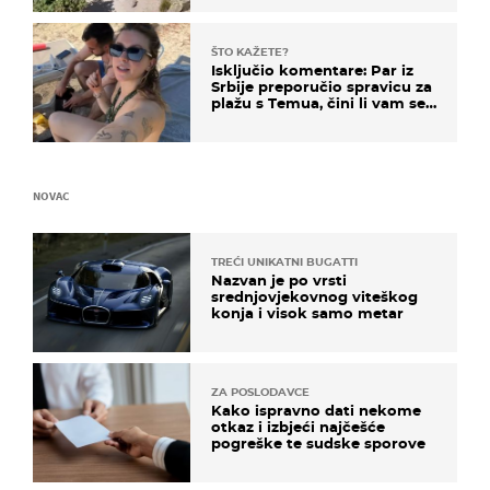
ŠTO KAŽETE?
Isključio komentare: Par iz
Srbije preporučio spravicu za
plažu s Temua, čini li vam se
ovo sigurnim?
NOVAC
TREĆI UNIKATNI BUGATTI
Nazvan je po vrsti
srednjovjekovnog viteškog
konja i visok samo metar
ZA POSLODAVCE
Kako ispravno dati nekome
otkaz i izbjeći najčešće
pogreške te sudske sporove