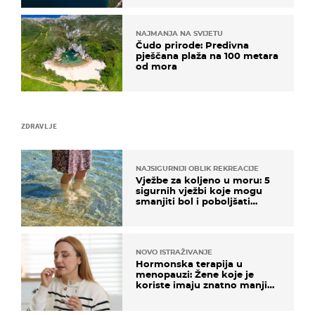
NAJMANJA NA SVIJETU
Čudo prirode: Predivna
pješčana plaža na 100 metara
od mora
ZDRAVLJE
NAJSIGURNIJI OBLIK REKREACIJE
Vježbe za koljeno u moru: 5
sigurnih vježbi koje mogu
smanjiti bol i poboljšati
pokretljivost
NOVO ISTRAŽIVANJE
Hormonska terapija u
menopauzi: Žene koje je
koriste imaju znatno manji
rizik od ovoga