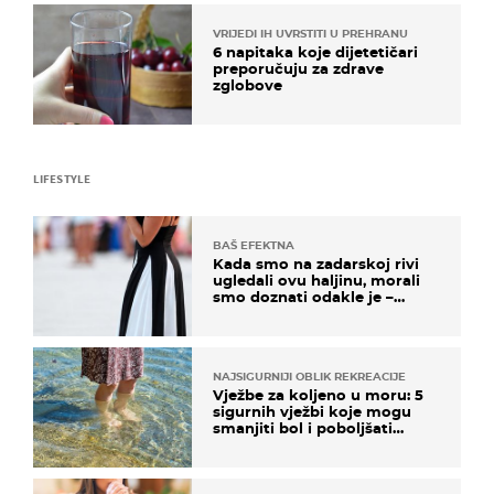
VRIJEDI IH UVRSTITI U PREHRANU
6 napitaka koje dijetetičari
preporučuju za zdrave
zglobove
LIFESTYLE
BAŠ EFEKTNA
Kada smo na zadarskoj rivi
ugledali ovu haljinu, morali
smo doznati odakle je –
košta samo 18 eura
NAJSIGURNIJI OBLIK REKREACIJE
Vježbe za koljeno u moru: 5
sigurnih vježbi koje mogu
smanjiti bol i poboljšati
pokretljivost