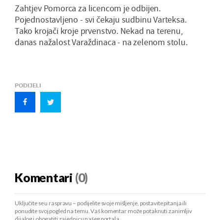
Zahtjev Pomorca za licencom je odbijen.
Pojednostavljeno - svi čekaju sudbinu Varteksa.
Tako krojači kroje prvenstvo. Nekad na terenu,
danas nažalost Varaždinaca - na zelenom stolu.
PODIJELI
Komentari
(0)
Uključite se u raspravu – podijelite svoje mišljenje, postavite pitanja ili
ponudite svoj pogled na temu. Vaš komentar može potaknuti zanimljiv
dijalog i obogatiti zajednicu našeg portala.