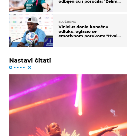
odbijenicu i poručila: "Želim
u Barcelonu"
SLUŽBENO
Vinicius donio konačnu
odluku, oglasio se
emotivnom porukom: "Hvala
vam svima"
Nastavi čitati