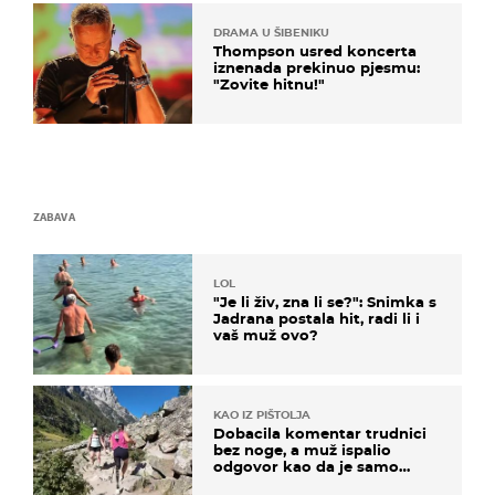
DRAMA U ŠIBENIKU
Thompson usred koncerta
iznenada prekinuo pjesmu:
"Zovite hitnu!"
ZABAVA
LOL
"Je li živ, zna li se?": Snimka s
Jadrana postala hit, radi li i
vaš muž ovo?
KAO IZ PIŠTOLJA
Dobacila komentar trudnici
bez noge, a muž ispalio
odgovor kao da je samo
čekao…