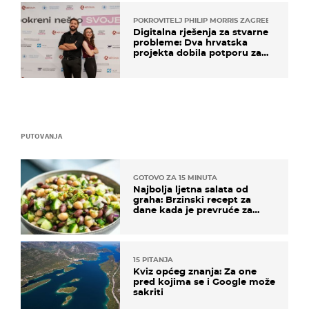
POKROVITELJ PHILIP MORRIS ZAGREB
Digitalna rješenja za stvarne
probleme: Dva hrvatska
projekta dobila potporu za
razvoj
PUTOVANJA
GOTOVO ZA 15 MINUTA
Najbolja ljetna salata od
graha: Brzinski recept za
dane kada je prevruće za
kuhanje
15 PITANJA
Kviz općeg znanja: Za one
pred kojima se i Google može
sakriti