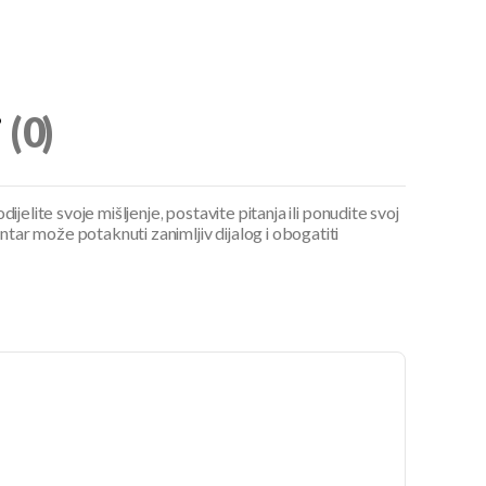
i
(0)
ijelite svoje mišljenje, postavite pitanja ili ponudite svoj
ar može potaknuti zanimljiv dijalog i obogatiti