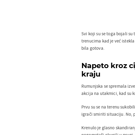
Svi koji su se toga bojali su
trenucima kad je već istekl
bila gotova.
Napeto kroz ci
kraju
Rumunjska se spremala izves
akcija na utakmici, kad su k
Prvu su se na terenu sukobil
igrači smiriti situaciju. No,
Krenulo je glasno skandiranj
nogometaši okupili u grupi