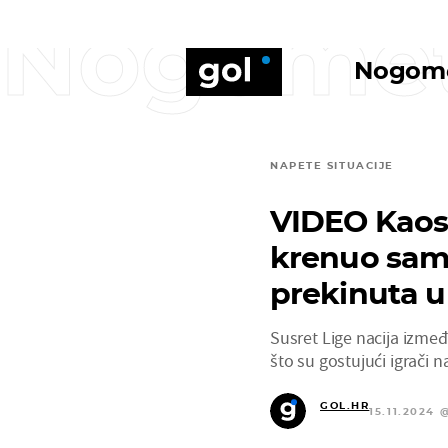
Nogome
Nogom
NAPETE SITUACIJE
VIDEO Kaos
krenuo sam
prekinuta 
Susret Lige nacija izm
što su gostujući igrači na
GOL.HR
15.11.2024 