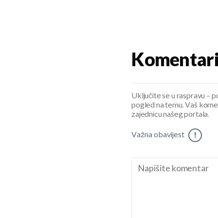
Komentar
Uključite se u raspravu – pod
pogled na temu. Vaš koment
zajednicu našeg portala.
Važna obavijest
!