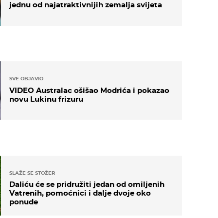
jednu od najatraktivnijih zemalja svijeta
SVE OBJAVIO
VIDEO Australac ošišao Modrića i pokazao
novu Lukinu frizuru
SLAŽE SE STOŽER
Daliću će se pridružiti jedan od omiljenih
Vatrenih, pomoćnici i dalje dvoje oko
ponude