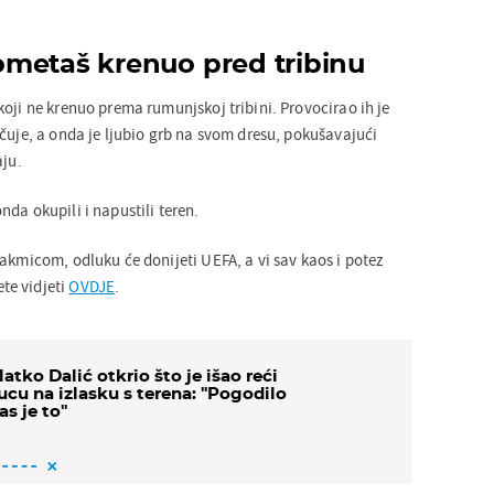
metaš krenuo pred tribinu
oji ne krenuo prema rumunjskoj tribini. Provocirao ih je
čuje, a onda je ljubio grb na svom dresu, pokušavajući
aju.
da okupili i napustili teren.
akmicom, odluku će donijeti UEFA, a vi sav kaos i potez
te vidjeti
OVDJE
.
latko Dalić otkrio što je išao reći
ucu na izlasku s terena: ''Pogodilo
as je to''