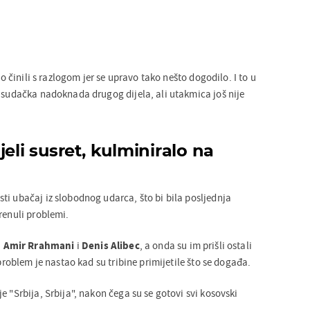
 to činili s razlogom jer se upravo tako nešto dogodilo. I to u
a sudačka nadoknada drugog dijela, ali utakmica još nije
jeli susret, kulminiralo na
ti ubačaj iz slobodnog udarca, što bi bila posljednja
renuli problemi.
i
Amir Rrahmani
i
Denis Alibec
, a onda su im prišli ostali
 problem je nastao kad su tribine primijetile što se događa.
e "Srbija, Srbija", nakon čega su se gotovi svi kosovski
.