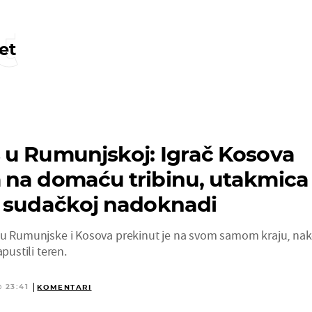
t
et
 u Rumunjskoj: Igrač Kosova
 na domaću tribinu, utakmica
u sudačkoj nadoknadi
eđu Rumunjske i Kosova prekinut je na svom samom kraju, na
pustili teren.
@ 23:41
KOMENTARI