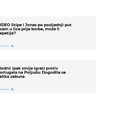
IDEO Stipe i Jones po posljednji put
icem u lice prije borbe, može li
apetije?
odrić ipak smije igrati protiv
ortugala na Poljudu: Dogodila se
elika zabuna