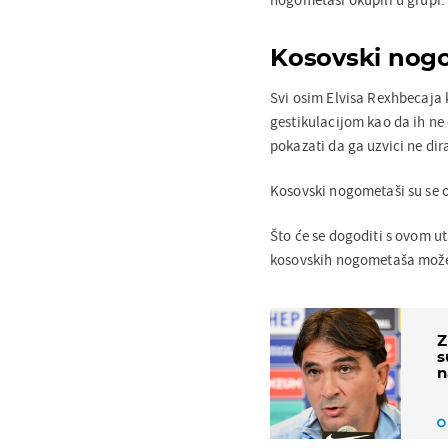
Kosovski nogo
Svi osim Elvisa Rexhbecaja k
gestikulacijom kao da ih ne 
pokazati da ga uzvici ne dir
Kosovski nogometaši su se on
Što će se dogoditi s ovom ut
kosovskih nogometaša može
Z
s
n