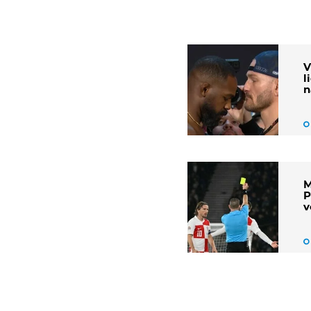
V
l
n
M
P
v