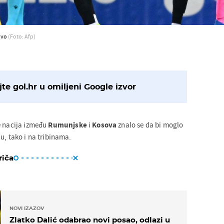
ovo
(Foto: Afp)
te gol.hr u omiljeni Google izvor
e nacija između
Rumunjske
i
Kosova
znalo se da bi moglo
u, tako i na tribinama.
riča
NOVI IZAZOV
Zlatko Dalić odabrao novi posao, odlazi u