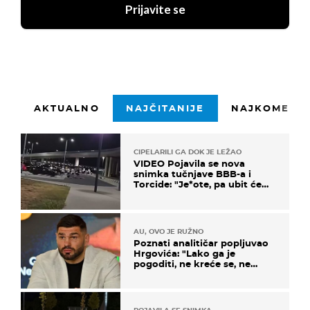
Prijavite se
AKTUALNO
NAJČITANIJE
NAJKOMENTI
CIPELARILI GA DOK JE LEŽAO
VIDEO Pojavila se nova
snimka tučnjave BBB-a i
Torcide: "Je*ote, pa ubit će
ga!"
AU, OVO JE RUŽNO
Poznati analitičar popljuvao
Hrgovića: "Lako ga je
pogoditi, ne kreće se, ne
koristi noge..."