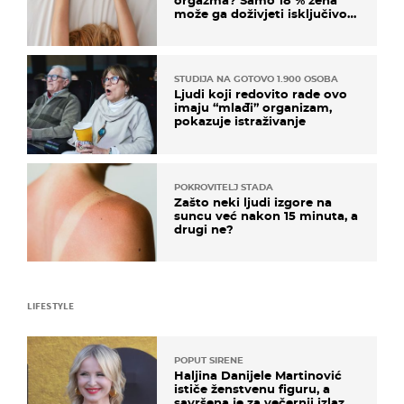
orgazma? Samo 18 % žena
može ga doživjeti isključivo
na ovaj način
STUDIJA NA GOTOVO 1.900 OSOBA
Ljudi koji redovito rade ovo
imaju “mlađi” organizam,
pokazuje istraživanje
POKROVITELJ STADA
Zašto neki ljudi izgore na
suncu već nakon 15 minuta, a
drugi ne?
LIFESTYLE
POPUT SIRENE
Haljina Danijele Martinović
ističe ženstvenu figuru, a
savršena je za večernji izlazak