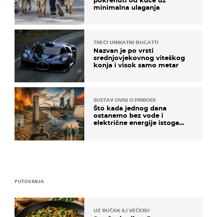
minimalna ulaganja
TREĆI UNIKATNI BUGATTI
Nazvan je po vrsti
srednjovjekovnog viteškog
konja i visok samo metar
SUSTAV OVISI O PRIRODI
Što kada jednog dana
ostanemo bez vode i
električne energije istoga
dana?
PUTOVANJA
UZ RUČAK ILI VEČERU