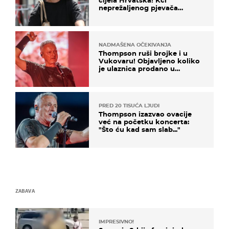
neprežaljenog pjevača
projurila špicom na dva
kotača
NADMAŠENA OČEKIVANJA
Thompson ruši brojke i u
Vukovaru! Objavljeno koliko
je ulaznica prodano u
kratkom vremenu
PRED 20 TISUĆA LJUDI
Thompson izazvao ovacije
već na početku koncerta:
"Što ću kad sam slab..."
ZABAVA
IMPRESIVNO!