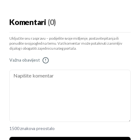
Komentari
(0)
Uključite se u raspravu – podijelite svoje mišljenje, postavite pitanja ili
ponudite svoj pogled na temu. Vaš komentar može potaknuti zanimljiv
dijalog i obogatiti zajednicu našeg portala.
Važna obavijest
!
1500 znakova preostalo