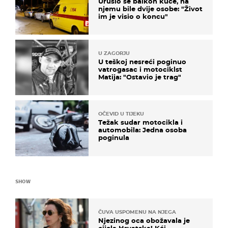
Urušio se balkon kuće, na
njemu bile dvije osobe: "Život
im je visio o koncu"
U ZAGORJU
U teškoj nesreći poginuo
vatrogasac i motociklst
Matija: "Ostavio je trag"
OČEVID U TIJEKU
Težak sudar motocikla i
automobila: Jedna osoba
poginula
SHOW
ČUVA USPOMENU NA NJEGA
Njezinog oca obožavala je
cijela Hrvatska! Kći