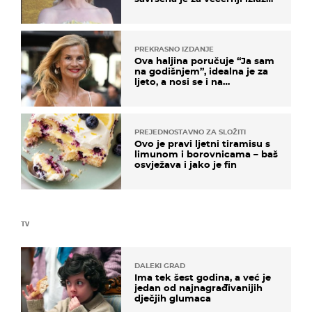
na moru
PREKRASNO IZDANJE
Ova haljina poručuje “Ja sam
na godišnjem”, idealna je za
ljeto, a nosi se i na
zagrebačkoj špici
PREJEDNOSTAVNO ZA SLOŽITI
Ovo je pravi ljetni tiramisu s
limunom i borovnicama – baš
osvježava i jako je fin
TV
DALEKI GRAD
Ima tek šest godina, a već je
jedan od najnagrađivanijih
dječjih glumaca