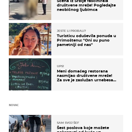
Scena iz Srbije fascinirala
društvene mreže! Pogledajte
neobičnog ljubimca
JESTE LI PROBALI?
Turisticu oduševila ponuda u
Primoštenu: "Oni su puno
pametniji od nas"
UPS!
Meni domaćeg restorana
nasmijao društvene mreže!
Za sve je zaslužan urnebesan
naziv jela
NOVAC
SAM SVOJ ŠEF
Šest poslova koje možete
pokrenuti od kuće uz