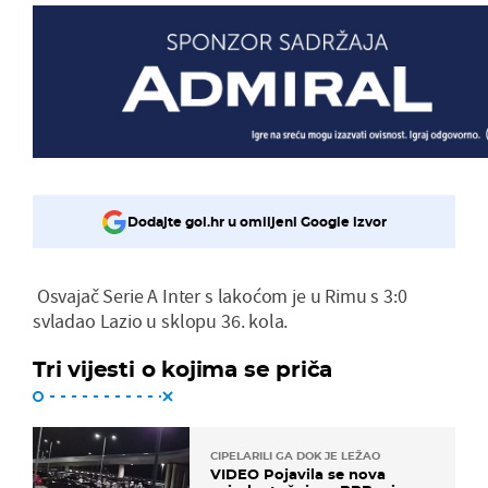
Dodajte gol.hr u omiljeni Google izvor
Osvajač Serie A Inter s lakoćom je u Rimu s 3:0
svladao Lazio u sklopu 36. kola.
Tri vijesti o kojima se priča
CIPELARILI GA DOK JE LEŽAO
VIDEO Pojavila se nova