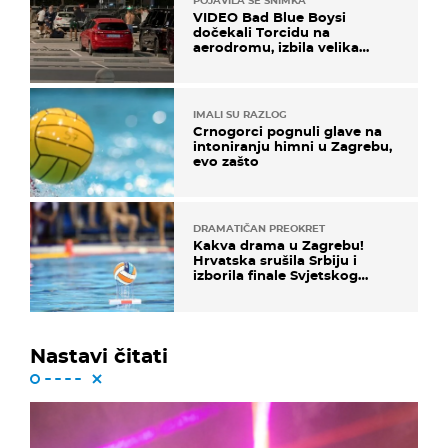
POJAVILA SE SNIMKA
VIDEO Bad Blue Boysi
dočekali Torcidu na
aerodromu, izbila velika
masovna tučnjava
IMALI SU RAZLOG
Crnogorci pognuli glave na
intoniranju himni u Zagrebu,
evo zašto
DRAMATIČAN PREOKRET
Kakva drama u Zagrebu!
Hrvatska srušila Srbiju i
izborila finale Svjetskog
prvenstva
Nastavi čitati