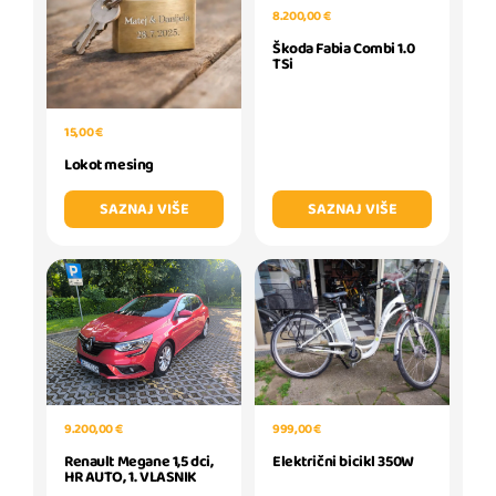
8.200,00 €
Škoda Fabia Combi 1.0
TSi
15,00 €
Lokot mesing
SAZNAJ VIŠE
SAZNAJ VIŠE
999,00 €
9.200,00 €
Električni bicikl 350W
Renault Megane 1,5 dci,
HR AUTO, 1. VLASNIK