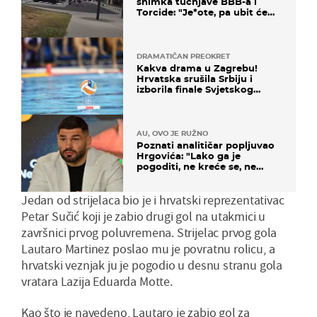
snimka tučnjave BBB-a i
Torcide: "Je*ote, pa ubit će
ga!"
DRAMATIČAN PREOKRET
Kakva drama u Zagrebu!
Hrvatska srušila Srbiju i
izborila finale Svjetskog
prvenstva
AU, OVO JE RUŽNO
Poznati analitičar popljuvao
Hrgovića: "Lako ga je
pogoditi, ne kreće se, ne
koristi noge..."
Jedan od strijelaca bio je i hrvatski reprezentativac
Petar Sučić koji je zabio drugi gol na utakmici u
završnici prvog poluvremena. Strijelac prvog gola
Lautaro Martinez poslao mu je povratnu rolicu, a
hrvatski veznjak ju je pogodio u desnu stranu gola
vratara Lazija Eduarda Motte.
Kao što je navedeno, Lautaro je zabio gol za