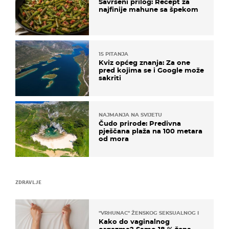
Savršeni prilog: Recept za
najfinije mahune sa špekom
15 PITANJA
Kviz općeg znanja: Za one
pred kojima se i Google može
sakriti
NAJMANJA NA SVIJETU
Čudo prirode: Predivna
pješčana plaža na 100 metara
od mora
ZDRAVLJE
"VRHUNAC" ŽENSKOG SEKSUALNOG ISKUSTVA
Kako do vaginalnog