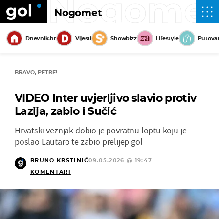
Nogome
Nogomet
Dnevnik.hr
Vijesti
Showbizz
Lifestyle
Putova
BRAVO, PETRE!
VIDEO Inter uvjerljivo slavio protiv
Lazija, zabio i Sučić
Hrvatski veznjak dobio je povratnu loptu koju je
poslao Lautaro te zabio prelijep gol
BRUNO KRSTINIĆ
09.05.2026 @ 19:47
KOMENTARI