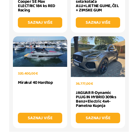
Cooper SE Max
seta kotača
ELECTRIC 184 ks RED
ALU+LJETNE GUME, ČEL
Racing
+ ZIMSKE GUM
SAZNAJ VIŠE
SAZNAJ VIŠE
320.400,00 €
Mirakul 40 Hardtop
36.777,00 €
JAGUAR R-Dynamic
PLUG IN HYBRID 309ks
Benz+Electric 4x4-
Pametna Kupnja
SAZNAJ VIŠE
SAZNAJ VIŠE