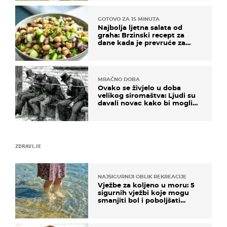
GOTOVO ZA 15 MINUTA
Najbolja ljetna salata od
graha: Brzinski recept za
dane kada je prevruće za
kuhanje
MRAČNO DOBA
Ovako se živjelo u doba
velikog siromaštva: Ljudi su
davali novac kako bi mogli
spavati na konopcima
ZDRAVLJE
NAJSIGURNIJI OBLIK REKREACIJE
Vježbe za koljeno u moru: 5
sigurnih vježbi koje mogu
smanjiti bol i poboljšati
pokretljivost