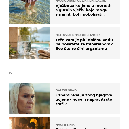
NAJSIGURNIJI OBLIK REKREACIJE
Vježbe za koljeno u moru: 5
sigurnih vježbi koje mogu
smanjiti bol i poboljšati
pokretljivost
NIJE UVIJEK NAJBOLJI IZBOR
Teže vam je piti običnu vodu
pa posežete za mineralnom?
Evo što to čini organizmu
TV
DALEKI GRAD
Uznemirena je zbog njegove
ucjene - hoće li napraviti što
traži?
NASLJEDNIK