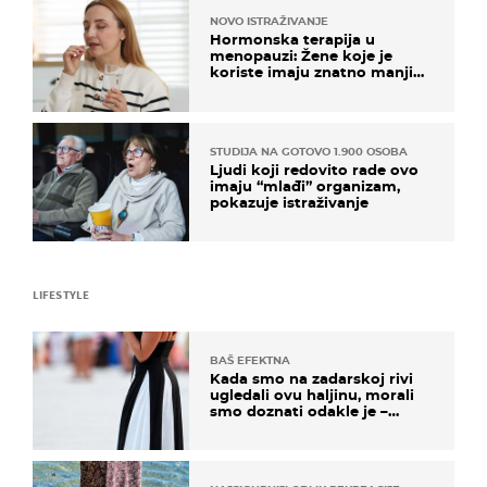
NOVO ISTRAŽIVANJE
Hormonska terapija u
menopauzi: Žene koje je
koriste imaju znatno manji
rizik od ovoga
STUDIJA NA GOTOVO 1.900 OSOBA
Ljudi koji redovito rade ovo
imaju “mlađi” organizam,
pokazuje istraživanje
LIFESTYLE
BAŠ EFEKTNA
Kada smo na zadarskoj rivi
ugledali ovu haljinu, morali
smo doznati odakle je –
košta samo 18 eura