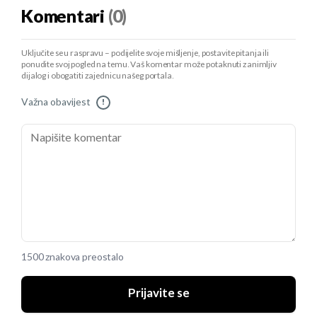
Komentari
(0)
Uključite se u raspravu – podijelite svoje mišljenje, postavite pitanja ili
ponudite svoj pogled na temu. Vaš komentar može potaknuti zanimljiv
dijalog i obogatiti zajednicu našeg portala.
Važna obavijest
!
1500 znakova preostalo
Prijavite se