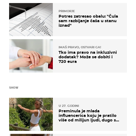
PRIMORJE
Potres zatresao obalu: "Čula
sam razbijanje čaša u stanu
iznad"
IMAŠ PRAVO, OSTVARI GA!
Tko ima pravo na inkluzivni
dodatak? Može se dobiti i
720 eura
SHOW
U 27. GODINI
Preminula je mlada
influencerica koju je pratilo
više od milijun ljudi, dugo se
borila s opakom bolešću