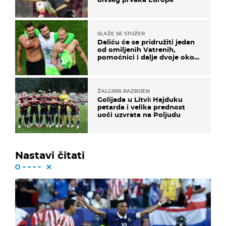
SLAŽE SE STOŽER
Daliću će se pridružiti jedan
od omiljenih Vatrenih,
pomoćnici i dalje dvoje oko
ponude
ŽALGIRIS RAZBIJEN
Golijada u Litvi: Hajduku
petarda i velika prednost
uoči uzvrata na Poljudu
Nastavi čitati