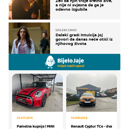
Želi da njih troje sretno žive,
a nije ni svjesna da ga je
odavno izgubila
DALEKI GRAD
Daleki grad: Intuicija joj
govori da danas neće otići iz
njihovog života
23.477,00 €
10.990,00 €
Pametna kupnja ! MINI
Renault Captur TCe - dva