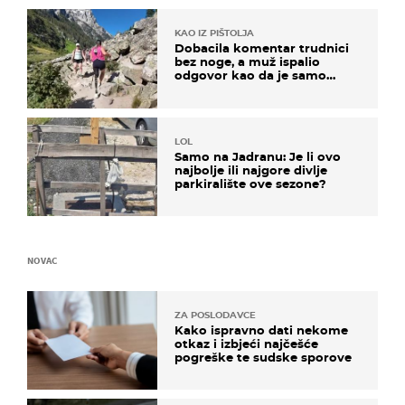
KAO IZ PIŠTOLJA
Dobacila komentar trudnici
bez noge, a muž ispalio
odgovor kao da je samo
čekao…
LOL
Samo na Jadranu: Je li ovo
najbolje ili najgore divlje
parkiralište ove sezone?
NOVAC
ZA POSLODAVCE
Kako ispravno dati nekome
otkaz i izbjeći najčešće
pogreške te sudske sporove