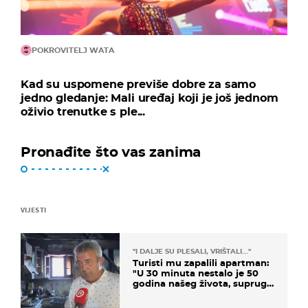
POKROVITELJ WATA
Kad su uspomene previše dobre za samo
jedno gledanje: Mali uređaj koji je još jednom
oživio trenutke s ple...
Pronađite što vas zanima
VIJESTI
"I DALJE SU PLESALI, VRIŠTALI..."
Turisti mu zapalili apartman:
"U 30 minuta nestalo je 50
godina našeg života, supruga
i ja ne možemo oka sklopiti"