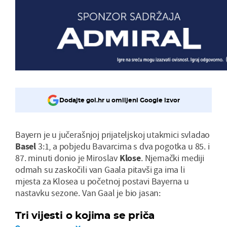
Dodajte gol.hr u omiljeni Google izvor
Bayern je u jučerašnjoj prijateljskoj utakmici svladao
Basel
3:1, a pobjedu Bavarcima s dva pogotka u 85. i
87. minuti donio je Miroslav
Klose
. Njemački mediji
odmah su zaskočili van Gaala pitavši ga ima li
mjesta za Klosea u početnoj postavi Bayerna u
nastavku sezone. Van Gaal je bio jasan:
Tri vijesti o kojima se priča