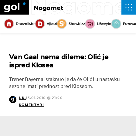
Nogome
Nogomet
Dnevnik.hr
Vijesti
Showbizz
Lifestyle
Putova
Van Gaal nema dileme: Olić je
ispred Klosea
Trener Bayerna istaknuo je da će Olić i u nastavku
sezone imati prednost pred Kloseom.
I.K.
13.01.2010 @ 21:40
KOMENTARI