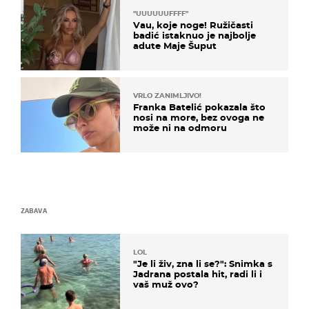
"UUUUUUFFFF"
Vau, koje noge! Ružičasti
badić istaknuo je najbolje
adute Maje Šuput
VRLO ZANIMLJIVO!
Franka Batelić pokazala što
nosi na more, bez ovoga ne
može ni na odmoru
ZABAVA
LOL
"Je li živ, zna li se?": Snimka s
Jadrana postala hit, radi li i
vaš muž ovo?