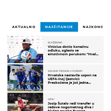
AKTUALNO
NAJČITANIJE
NAJKOMENTI
SLUŽBENO
Vinicius donio konačnu
odluku, oglasio se
emotivnom porukom: "Hvala
vam svima"
SJAJAN TJEDAN U EUROPI
Hrvatska nastavila uspon na
UEFA-inoj ljestvici:
Preskočena je još jedna
država
OPA!
Josip Šutalo radi transfer u
redove nogometnog diva i
bivšeg prvaka Europe