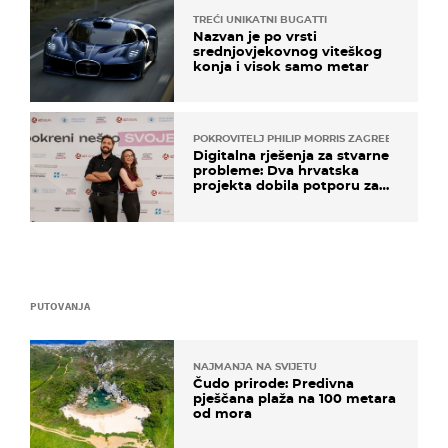
TREĆI UNIKATNI BUGATTI
Nazvan je po vrsti
srednjovjekovnog viteškog
konja i visok samo metar
POKROVITELJ PHILIP MORRIS ZAGREB
Digitalna rješenja za stvarne
probleme: Dva hrvatska
projekta dobila potporu za
razvoj
PUTOVANJA
NAJMANJA NA SVIJETU
Čudo prirode: Predivna
pješčana plaža na 100 metara
od mora