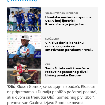
SJAJAN TJEDAN U EUROPI
Hrvatska nastavila uspon na
UEFA-inoj ljestvici:
Preskočena je još jedna
država
SLUŽBENO
Vinicius donio konačnu
odluku, oglasio se
emotivnom porukom: "Hvala
vam svima"
OPA!
Josip Šutalo radi transfer u
redove nogometnog diva i
bivšeg prvaka Europe
'
Olić
, Klose i Gomez, svi su sjajni napadači. Klose se
na pripremama u Dubaiju približio početnoj postavi,
ali u ovom su trenutku Olić i Gomez moj prvi izbor',
prenose van Gaalovu izjavu Sportske novosti.