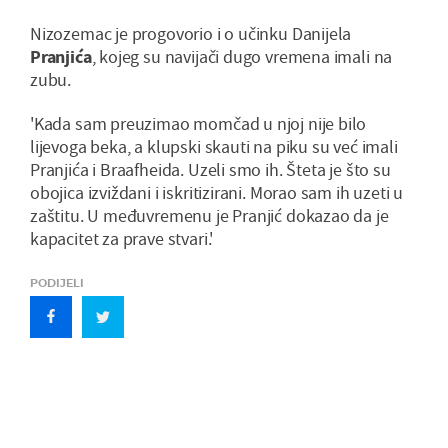
Nizozemac je progovorio i o učinku Danijela
Pranjića
, kojeg su navijači dugo vremena imali na
zubu.
'Kada sam preuzimao momčad u njoj nije bilo
lijevoga beka, a klupski skauti na piku su već imali
Pranjića i Braafheida. Uzeli smo ih. Šteta je što su
obojica izviždani i iskritizirani. Morao sam ih uzeti u
zaštitu. U međuvremenu je Pranjić dokazao da je
kapacitet za prave stvari.'
PODIJELI