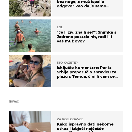
bez noge, a muž ispalio
odgovor kao da je samo
čekao…
LOL
"Je li živ, zna li se?": Snimka s
Jadrana postala hit, radi li i
vaš muž ovo?
ŠTO KAŽETE?
Isključio komentare: Par iz
Srbije preporučio spravicu za
plažu s Temua, čini li vam se
ovo sigurnim?
NOVAC
ZA POSLODAVCE
Kako ispravno dati nekome
otkaz i izbjeći najčešće