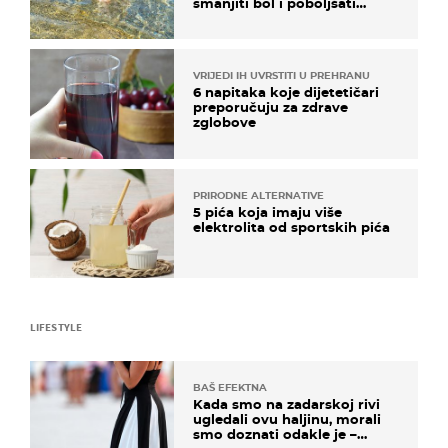
smanjiti bol i poboljšati
pokretljivost
VRIJEDI IH UVRSTITI U PREHRANU
6 napitaka koje dijetetičari
preporučuju za zdrave
zglobove
PRIRODNE ALTERNATIVE
5 pića koja imaju više
elektrolita od sportskih pića
LIFESTYLE
BAŠ EFEKTNA
Kada smo na zadarskoj rivi
ugledali ovu haljinu, morali
smo doznati odakle je –