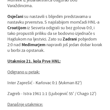
Varaždincima.
Osječani
su nastavili s blijedim predstavama u
nastavku prvenstva. S najslabijom momčadi HNL-a
Croatijom
iz Sesveta odigrali su bez golova 0:0, i
tako propustili priliku da se bodovno izjednače s
Hajdukom na ljestvici. Zato su
Zadrani
pobjedom
2:0 nad
Međimurjem
napravili još jedan dobar korak
u borbi za opstanak.
Utakmice 21. kola Prve HNL:
Odigrano u petak:
Inter Zaprešić - Karlovac 0:1 (Vukman 82')
Zagreb - Istra 1961 1:1 (Ljubojević 55' / Chago 12')
Današnje utakmice: