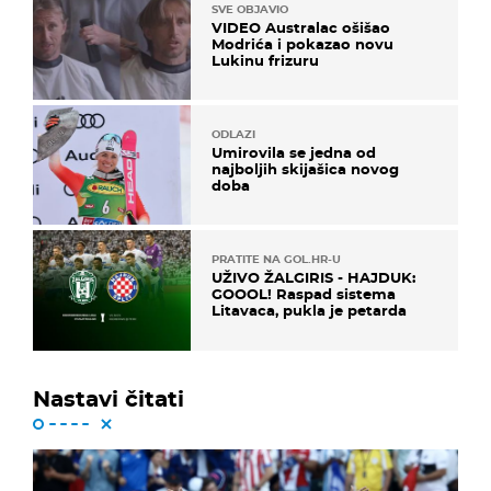
SVE OBJAVIO
VIDEO Australac ošišao
Modrića i pokazao novu
Lukinu frizuru
ODLAZI
Umirovila se jedna od
najboljih skijašica novog
doba
PRATITE NA GOL.HR-U
UŽIVO ŽALGIRIS - HAJDUK:
GOOOL! Raspad sistema
Litavaca, pukla je petarda
Nastavi čitati