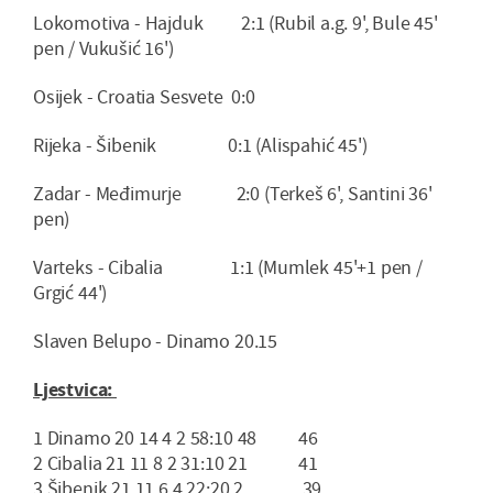
Lokomotiva - Hajduk 2:1 (Rubil a.g. 9', Bule 45'
pen / Vukušić 16')
Osijek - Croatia Sesvete 0:0
Rijeka - Šibenik 0:1 (Alispahić 45')
Zadar - Međimurje 2:0 (Terkeš 6', Santini 36'
pen)
Varteks - Cibalia 1:1 (Mumlek 45'+1 pen /
Grgić 44')
Slaven Belupo - Dinamo 20.15
Ljestvica:
1 Dinamo 20 14 4 2 58:10 48 46
2 Cibalia 21 11 8 2 31:10 21 41
3 Šibenik 21 11 6 4 22:20 2 39