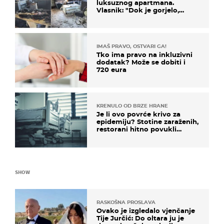
luksuznog apartmana.
Vlasnik: "Dok je gorjelo,
smijali su se, pili i pokazivali
mi srednji prst"
IMAŠ PRAVO, OSTVARI GA!
Tko ima pravo na inkluzivni
dodatak? Može se dobiti i
720 eura
KRENULO OD BRZE HRANE
Je li ovo povrće krivo za
epidemiju? Stotine zaraženih,
restorani hitno povukli
proizvod
SHOW
RASKOŠNA PROSLAVA
Ovako je izgledalo vjenčanje
Tije Jurčić: Do oltara ju je