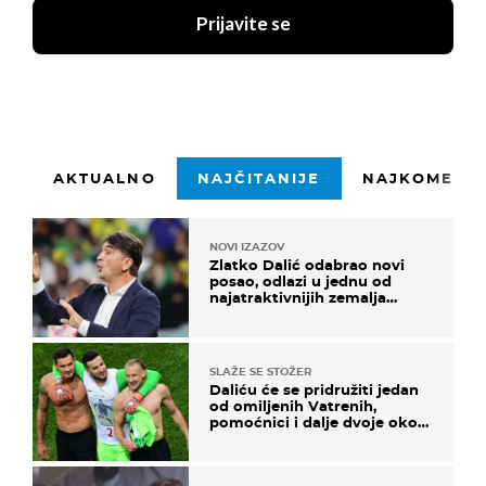
Prijavite se
AKTUALNO
NAJČITANIJE
NAJKOMENTI
NOVI IZAZOV
Zlatko Dalić odabrao novi
posao, odlazi u jednu od
najatraktivnijih zemalja
svijeta
SLAŽE SE STOŽER
Daliću će se pridružiti jedan
od omiljenih Vatrenih,
pomoćnici i dalje dvoje oko
ponude