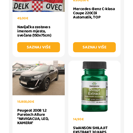
8.200,00 €
Mercedes-Benz C-klasa
Coupe 220CDi
Automatik, TOP
45,00 €
Navijačka zastava s
imenom mjesta,
svečana (150x75cm)
SAZNAJ VIŠE
SAZNAJ VIŠE
15.800,00 €
Peugeot 2008 1.2
Puretech Allure
*NAVIGACIJA, LED,
14,90 €
KAMERA*
SWANSON SHILAJIT
EKSTRAKT 30 KAPS