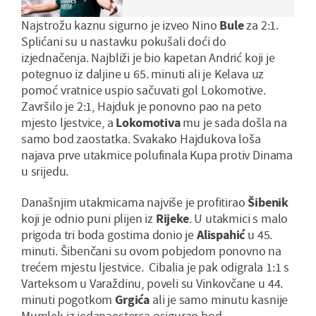
u Barcelonu"
Najstrožu kaznu sigurno je izveo Nino
Bule
za 2:1.
Splićani su u nastavku pokušali doći do
izjednačenja. Najbliži je bio kapetan Andrić koji je
potegnuo iz daljine u 65. minuti ali je Kelava uz
pomoć vratnice uspio sačuvati gol Lokomotive.
Završilo je 2:1, Hajduk je ponovno pao na peto
mjesto ljestvice, a
Lokomotiva
mu je sada došla na
samo bod zaostatka. Svakako Hajdukova loša
najava prve utakmice polufinala Kupa protiv Dinama
u srijedu.
Današnjim utakmicama najviše je profitirao
Šibenik
koji je odnio puni plijen iz
Rijeke
. U utakmici s malo
prigoda tri boda gostima donio je
Alispahić
u 45.
minuti. Šibenčani su ovom pobjedom ponovno na
trećem mjestu ljestvice. Cibalia je pak odigrala 1:1 s
Varteksom u Varaždinu, poveli su Vinkovčane u 44.
minuti pogotkom
Grgića
ali je samo minutu kasnije
Mumlek iz jedanaesterca osigurao bod