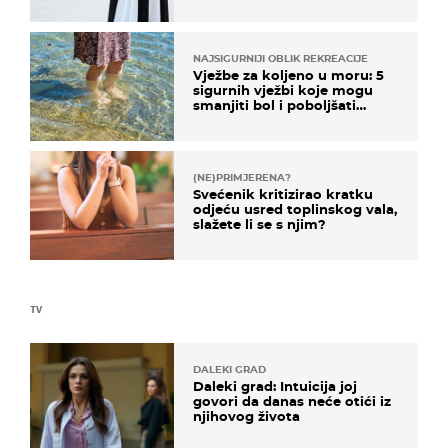
košta samo 18 eura
NAJSIGURNIJI OBLIK REKREACIJE
Vježbe za koljeno u moru: 5
sigurnih vježbi koje mogu
smanjiti bol i poboljšati
pokretljivost
(NE)PRIMJERENA?
Svećenik kritizirao kratku
odjeću usred toplinskog vala,
slažete li se s njim?
TV
DALEKI GRAD
Daleki grad: Intuicija joj
govori da danas neće otići iz
njihovog života