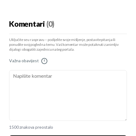
Komentari
(0)
Uključite se u raspravu – podijelite svoje mišljenje, postavite pitanja ili
ponudite svoj pogled na temu. Vaš komentar može potaknuti zanimljiv
dijalog i obogatiti zajednicu našeg portala.
Važna obavijest
!
1500 znakova preostalo