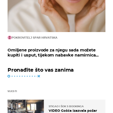
POKROVITELJ SPAR HRVATSKA
Omiljene proizvode za njegu sada možete
kupiti i usput, tijekom nabavke namirnica...
Pronađite što vas zanima
VIJESTI
STIGAO I ŠOK S BOOKINGA
VIDEO Gošća izazvala požar