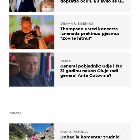
dopratio očuh, a slavilo se uz
Olivera i Rozgu
DRAMA U ŠIBENIKU
Thompson usred koncerta
iznenada prekinuo pjesmu:
"Zovite hitnu!"
HEROJ
General pobjednik: Gdje i što
31 godinu nakon Oluje radi
general Ante Gotovina?
ZABAVA
KAO IZ PIŠTOLJA
Dobacila komentar trudnici