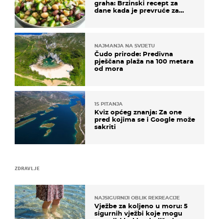
graha: Brzinski recept za
dane kada je prevruće za
kuhanje
NAJMANJA NA SVIJETU
Čudo prirode: Predivna
pješčana plaža na 100 metara
od mora
15 PITANJA
Kviz općeg znanja: Za one
pred kojima se i Google može
sakriti
ZDRAVLJE
NAJSIGURNIJI OBLIK REKREACIJE
Vježbe za koljeno u moru: 5
sigurnih vježbi koje mogu