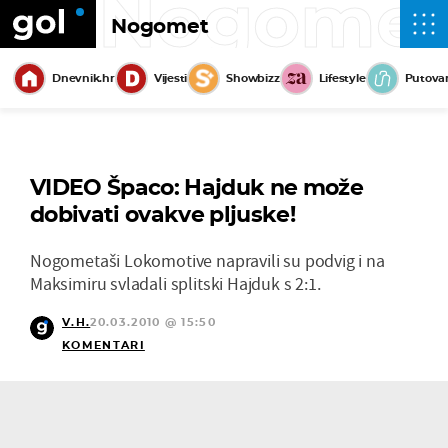
Nogome
Nogomet
Dnevnik.hr
Vijesti
Showbizz
Lifestyle
Putova
VIDEO Špaco: Hajduk ne može
dobivati ovakve pljuske!
Nogometaši Lokomotive napravili su podvig i na
Maksimiru svladali splitski Hajduk s 2:1.
V.H.
20.03.2010 @ 15:50
KOMENTARI