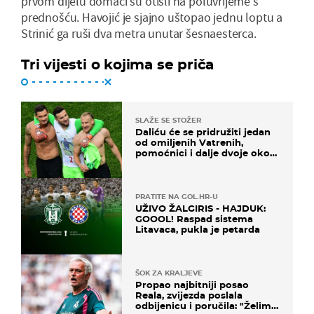
prvom dijelu domaći su otišli na poluvrijeme s
prednošću. Havojić je sjajno uštopao jednu loptu a
Strinić ga ruši dva metra unutar šesnaesterca.
Tri vijesti o kojima se priča
SLAŽE SE STOŽER
Daliću će se pridružiti jedan
od omiljenih Vatrenih,
pomoćnici i dalje dvoje oko
ponude
PRATITE NA GOL.HR-U
UŽIVO ŽALGIRIS - HAJDUK:
GOOOL! Raspad sistema
Litavaca, pukla je petarda
ŠOK ZA KRALJEVE
Propao najbitniji posao
Reala, zvijezda poslala
odbijenicu i poručila: "Želim