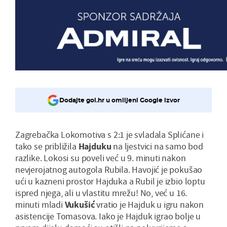
Dodajte gol.hr u omiljeni Google izvor
Zagrebačka Lokomotiva s 2:1 je svladala Splićane i
tako se približila
Hajduku
na ljestvici na samo bod
razlike. Lokosi su poveli već u 9. minuti nakon
nevjerojatnog autogola Rubila. Havojić je pokušao
ući u kazneni prostor Hajduka a Rubil je izbio loptu
ispred njega, ali u vlastitu mrežu! No, već u 16.
minuti mladi
Vukušić
vratio je Hajduk u igru nakon
asistencije Tomasova. Iako je Hajduk igrao bolje u