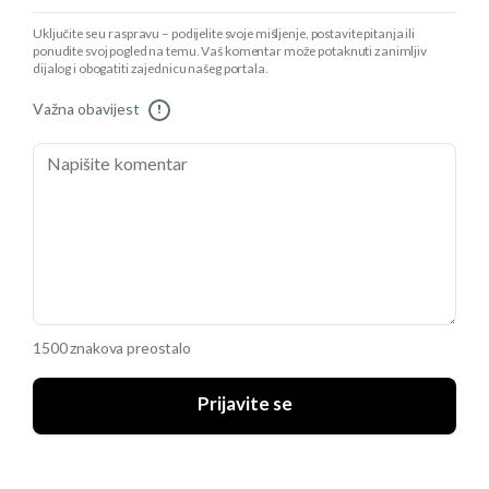
Uključite se u raspravu – podijelite svoje mišljenje, postavite pitanja ili
ponudite svoj pogled na temu. Vaš komentar može potaknuti zanimljiv
dijalog i obogatiti zajednicu našeg portala.
Važna obavijest
!
1500 znakova preostalo
Prijavite se