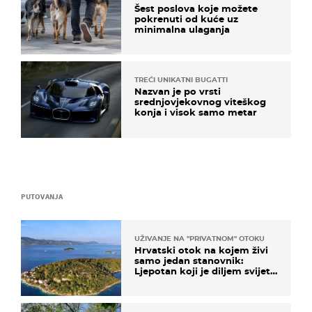
Šest poslova koje možete
pokrenuti od kuće uz
minimalna ulaganja
TREĆI UNIKATNI BUGATTI
Nazvan je po vrsti
srednjovjekovnog viteškog
konja i visok samo metar
PUTOVANJA
UŽIVANJE NA "PRIVATNOM" OTOKU
Hrvatski otok na kojem živi
samo jedan stanovnik:
Ljepotan koji je diljem svijeta
poznat po svojem "bijelom
zlatu"