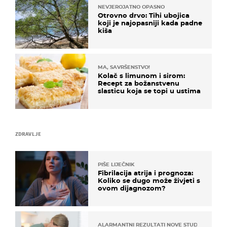
NEVJEROJATNO OPASNO
Otrovno drvo: Tihi ubojica
koji je najopasniji kada padne
kiša
MA, SAVRŠENSTVO!
Kolač s limunom i sirom:
Recept za božanstvenu
slasticu koja se topi u ustima
ZDRAVLJE
PIŠE LIJEČNIK
Fibrilacija atrija i prognoza:
Koliko se dugo može živjeti s
ovom dijagnozom?
ALARMANTNI REZULTATI NOVE STUDIJE