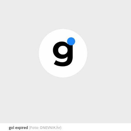
gol expired
(Foto: DNEVNIK.hr)