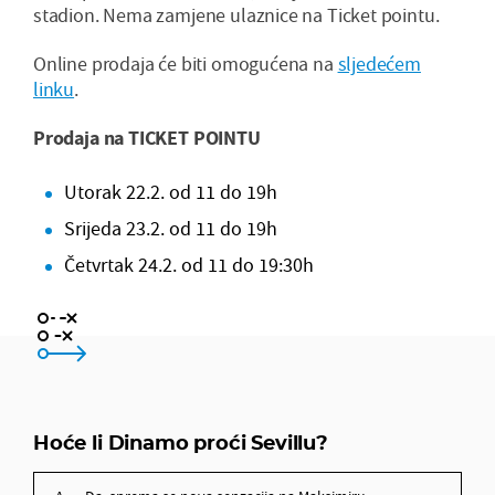
stadion. Nema zamjene ulaznice na Ticket pointu.
Online prodaja će biti omogućena na
sljedećem
linku
.
Prodaja na TICKET POINTU
Utorak 22.2. od 11 do 19h
Srijeda 23.2. od 11 do 19h
Četvrtak 24.2. od 11 do 19:30h
da, sprema se nova senzacija na Maksimiru
ne, nema šanse za taj scenarij
Hoće li Dinamo proći Sevillu?
ne znam, sve je moguće