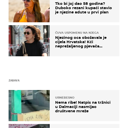
Tko bi joj dao 58 godina?
Duboko rezani kupaći stavio
je njezine adute u prvi plan
ČUVA USPOMENU NA NJEGA
Njezinog oca obožavala je
cijela Hrvatska! Kći
neprežaljenog pjevača
projurila špicom na dva
kotača
ZABAVA
URNEBESNO
Nema ribe! Natpis na tržnici
u Dalmaciji nasmijao
društvene mreže