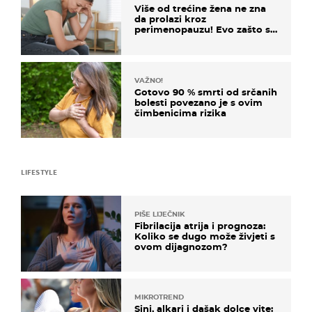
Više od trećine žena ne zna
da prolazi kroz
perimenopauzu! Evo zašto su
simptomi toliko zbunjujući
VAŽNO!
Gotovo 90 % smrti od srčanih
bolesti povezano je s ovim
čimbenicima rizika
LIFESTYLE
PIŠE LIJEČNIK
Fibrilacija atrija i prognoza:
Koliko se dugo može živjeti s
ovom dijagnozom?
MIKROTREND
Sinj, alkari i dašak dolce vite: