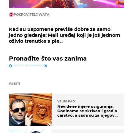
POKROVITELJ WATA
Kad su uspomene previše dobre za samo
jedno gledanje: Mali uređaj koji je još jednom
oživio trenutke s ple...
Pronađite što vas zanima
VIJESTI
VELIKI PAD
Neviđene mjere osiguranja:
Godinama se skrivao i gradio
carstvo, a sada su za njegovo
izručenje naručili posebno
vozilo