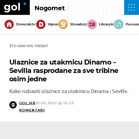
Nogome
Nogomet
Dnevnik.hr
Vijesti
Showbizz
Lifestyle
Putova
ŠTO VAM SVE TREBA?
Ulaznice za utakmicu Dinamo –
Sevilla rasprodane za sve tribine
osim jedne
Kako nabaviti ulaznice za utakmicu Dinama i Seville.
GOL.HR
22.02.2022 @ 14:53
KOMENTARI