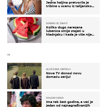
Jedna haljina pretvorila je
tribine u scenu iz talijanskog
filma
DOBRO JE ZNATI
Koliko dugo narezana
lubenica smije stajati u
hladnjaku i kada je više nije
sigurno jesti?
TV
SLUČAJNA OBITELJ
Nova TV donosi novu
domaću seriju!
DALEKI GRAD
Ima tek šest godina, a već je
jedan od najnagrađivanijih