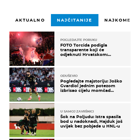
AKTUALNO
NAJČITANIJE
NAJKOMENTI
POGLEDAJTE PORUKU
FOTO Torcida podigla
transparente koji će
odjeknuti Hrvatskom:
Prozvali "moralne vertikale"
ODUŠEVIO
Pogledajte majstoriju: Joško
Gvardiol jednim potezom
izbrisao cijelu momčad
Atletica
U SAMOJ ZAVRŠNICI
Šok na Poljudu: Istra spasila
bod u nadoknadi, Hajduk još
uvijek bez pobjede u HNL-u