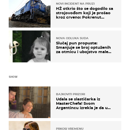
NOVI INCIDENT NA PRUZI
HŽ otkrio što se dogodilo sa
strojovođom koji je prošao
kroz crveno: Pokrenut
inspekcijski nadzor
NOVA ODLUKA SUDA
Slučaj pun propusta:
Smanjuje se broj optuženih
za otmicu i ubojstvo male
Danke
SHOW
BAJKOVITI PRIZORI
Udala se slastičarka iz
MasterChefa! Svom
Argentincu izrekla je da u
rodnoj Hercegovini
PRKOSI VREMENU