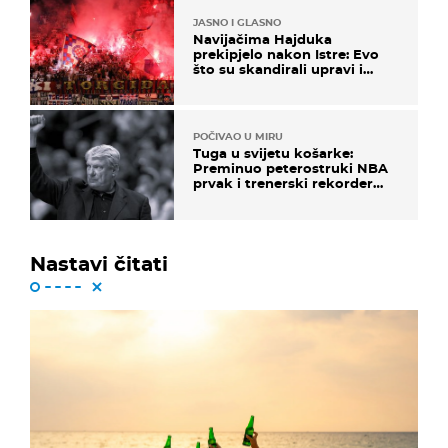
JASNO I GLASNO
Navijačima Hajduka
prekipjelo nakon Istre: Evo
što su skandirali upravi i
predsjedniku Biliću
POČIVAO U MIRU
Tuga u svijetu košarke:
Preminuo peterostruki NBA
prvak i trenerski rekorder
lige
Nastavi čitati