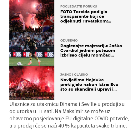
POGLEDAJTE PORUKU
FOTO Torcida podigla
transparente koji će
odjeknuti Hrvatskom:
Prozvali "moralne vertikale"
ODUŠEVIO
Pogledajte majstoriju: Joško
Gvardiol jednim potezom
izbrisao cijelu momčad
Atletica
JASNO I GLASNO
Navijačima Hajduka
prekipjelo nakon Istre: Evo
što su skandirali upravi i
predsjedniku Biliću
Ulaznice za utakmicu Dinama i Seville u prodaji su
od utorka u 11 sati. Na Maksimir se može uz
obavezno posjedovanje EU digitalne COVID potvrde,
a u prodaji će se naći 40 % kapaciteta svake tribine.