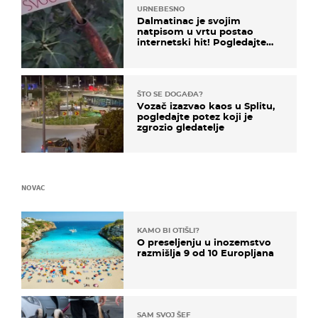
URNEBESNO
Dalmatinac je svojim
natpisom u vrtu postao
internetski hit! Pogledajte
što je napisao
ŠTO SE DOGAĐA?
Vozač izazvao kaos u Splitu,
pogledajte potez koji je
zgrozio gledatelje
NOVAC
KAMO BI OTIŠLI?
O preseljenju u inozemstvo
razmišlja 9 od 10 Europljana
SAM SVOJ ŠEF