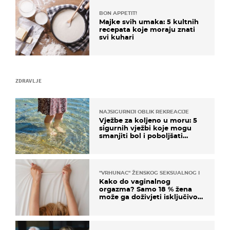
BON APPETIT!
Majke svih umaka: 5 kultnih
recepata koje moraju znati
svi kuhari
ZDRAVLJE
NAJSIGURNIJI OBLIK REKREACIJE
Vježbe za koljeno u moru: 5
sigurnih vježbi koje mogu
smanjiti bol i poboljšati
pokretljivost
"VRHUNAC" ŽENSKOG SEKSUALNOG ISKUSTVA
Kako do vaginalnog
orgazma? Samo 18 % žena
može ga doživjeti isključivo
na ovaj način