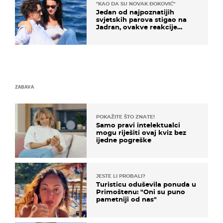
"KAO DA SU NOVAK ĐOKOVIĆ"
Jedan od najpoznatijih
svjetskih parova stigao na
Jadran, ovakve reakcije
vjerojatno nisu očekivali
ZABAVA
POKAŽITE ŠTO ZNATE!
Samo pravi intelektualci
mogu riješiti ovaj kviz bez
ijedne pogreške
JESTE LI PROBALI?
Turisticu oduševila ponuda u
Primoštenu: "Oni su puno
pametniji od nas"