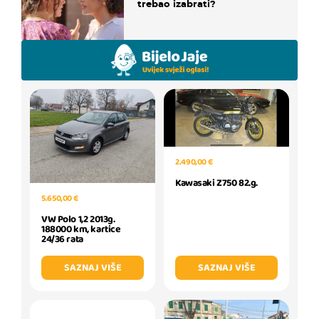
trebao izabrati?
2.490,00 €
Kawasaki Z750 82.g.
5.650,00 €
VW Polo 1,2 2013g.
188000 km, kartice
24/36 rata
SAZNAJ VIŠE
SAZNAJ VIŠE