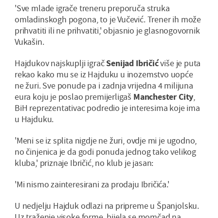
'Sve mlade igrače treneru preporuča struka
omladinskogh pogona, to je Vučević. Trener ih može
prihvatiti ili ne prihvatiti,' objasnio je glasnogovornik
Vukašin.
Hajdukov najskuplji igrač
Senijad Ibričić
više je puta
rekao kako mu se iz Hajduku u inozemstvo uopće
ne žuri. Sve ponude pa i zadnja vrijedna 4 milijuna
eura koju je poslao premijerligaš
Manchester City
,
BiH reprezentativac podredio je interesima koje ima
u Hajduku.
'Meni se iz splita nigdje ne žuri, ovdje mi je ugodno,
no činjenica je da godi ponuda jednog tako velikog
kluba,' priznaje Ibričić, no klub je jasan:
'Mi nismo zainteresirani za prodaju Ibričića.'
U nedjelju Hajduk odlazi na pripreme u Španjolsku.
Uz traženje visoke forme, bijela se momčad na