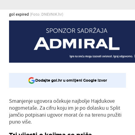
gol expired
(Foto: DNEVNIK.hr)
Dodajte gol.hr u omiljeni Google izvor
Smanjenje ugovora očekuje najbolje Hajdukove
nogometaše. Za cifru koju im je po dolasku u Split
jamčio potpisani ugovor morat će na terenu pružiti
puno više.
Tri vijesti o kojima se priča