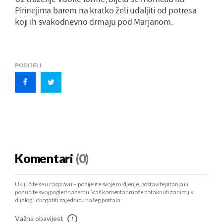
Pirinejima barem na kratko želi udaljiti od potresa
koji ih svakodnevno drmaju pod Marjanom.
PODIJELI
Komentari
(0)
Uključite se u raspravu – podijelite svoje mišljenje, postavite pitanja ili
ponudite svoj pogled na temu. Vaš komentar može potaknuti zanimljiv
dijalog i obogatiti zajednicu našeg portala.
Važna obavijest
!