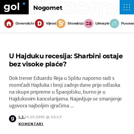
Nogome
Nogomet
Dnevnik.hr
Vijesti
Showbizz
Lifestyle
Putova
U Hajduku recesija: Sharbini ostaje
bez visoke plaće?
Dok trener Eduardo Reja u Splitu naporno radi s
momčadi Hajduka i broji zadnje dane prije odlaska
na skupe pripreme u Španjolsku, burno je u
Hajdukovim kancelarijama. Najavljuje se smanjenje
ugovora najboljim igračima ...
I.J.
14.01.2010 @ 22:47
KOMENTARI