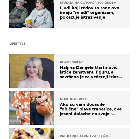
STUDIJA NA GOTOVO 1.900 OSOBA
Ljudi koji redovito rade ovo
imaju “mlađi” organizam,
pokazuje istraživanje
LIFESTYLE
POPUT SIRENE
Haljina Danijele Martinović
ističe ženstvenu figuru, a
savršena je za večernji izlazak
na moru
NOVE KOLEKCIJE
Ako su vam dosadile
“obične” plave traperice, ove
jeseni dolazite na svoje -
izdvajamo 15 hit modela
PREJEDNOSTAVNO ZA SLOŽITI