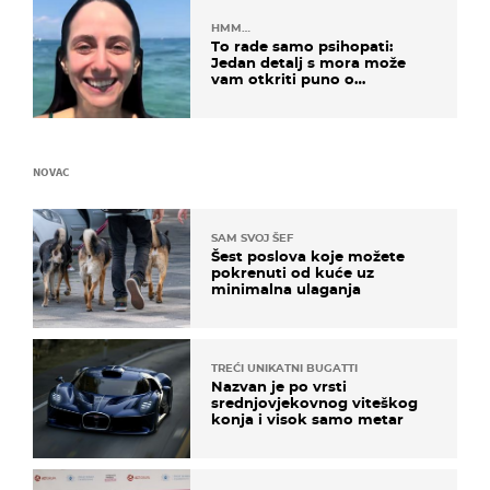
HMM…
To rade samo psihopati:
Jedan detalj s mora može
vam otkriti puno o
prijateljima
NOVAC
SAM SVOJ ŠEF
Šest poslova koje možete
pokrenuti od kuće uz
minimalna ulaganja
TREĆI UNIKATNI BUGATTI
Nazvan je po vrsti
srednjovjekovnog viteškog
konja i visok samo metar