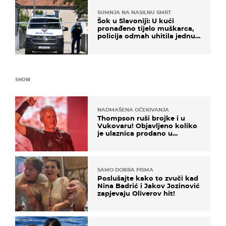
SUMNJA NA NASILNU SMRT
Šok u Slavoniji: U kući
pronađeno tijelo muškarca,
policija odmah uhitila jednu
osobu
SHOW
NADMAŠENA OČEKIVANJA
Thompson ruši brojke i u
Vukovaru! Objavljeno koliko
je ulaznica prodano u
kratkom vremenu
SAMO DOBRA PISMA
Poslušajte kako to zvuči kad
Nina Badrić i Jakov Jozinović
zapjevaju Oliverov hit!