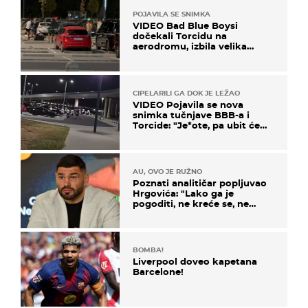
POJAVILA SE SNIMKA
VIDEO Bad Blue Boysi
dočekali Torcidu na
aerodromu, izbila velika
masovna tučnjava
CIPELARILI GA DOK JE LEŽAO
VIDEO Pojavila se nova
snimka tučnjave BBB-a i
Torcide: "Je*ote, pa ubit će
ga!"
AU, OVO JE RUŽNO
Poznati analitičar popljuvao
Hrgovića: "Lako ga je
pogoditi, ne kreće se, ne
koristi noge..."
BOMBA!
Liverpool doveo kapetana
Barcelone!