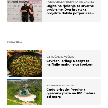
POKROVITELJ PHILIP MORRIS ZAGREB
Digitalna rješenja za stvarne
probleme: Dva hrvatska
projekta dobila potporu za
razvoj
PUTOVANJA
UZ RUČAK ILI VEČERU
Savršeni prilog: Recept za
najfinije mahune sa špekom
NAJMANJA NA SVIJETU
Čudo prirode: Predivna
pješčana plaža na 100 metara
od mora