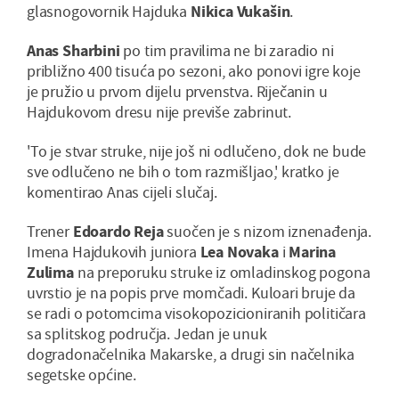
glasnogovornik Hajduka
Nikica Vukašin
.
Anas Sharbini
po tim pravilima ne bi zaradio ni
približno 400 tisuća po sezoni, ako ponovi igre koje
je pružio u prvom dijelu prvenstva. Riječanin u
Hajdukovom dresu nije previše zabrinut.
'To je stvar struke, nije još ni odlučeno, dok ne bude
sve odlučeno ne bih o tom razmišljao,' kratko je
komentirao Anas cijeli slučaj.
Trener
Edoardo Reja
suočen je s nizom iznenađenja.
Imena Hajdukovih juniora
Lea Novaka
i
Marina
Zulima
na preporuku struke iz omladinskog pogona
uvrstio je na popis prve momčadi. Kuloari bruje da
se radi o potomcima visokopozicioniranih političara
sa splitskog područja. Jedan je unuk
dogradonačelnika Makarske, a drugi sin načelnika
segetske općine.