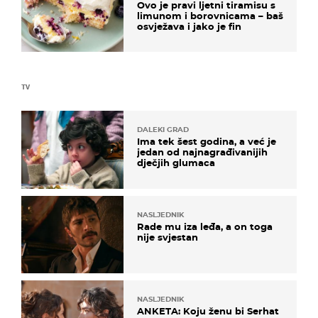
Ovo je pravi ljetni tiramisu s
limunom i borovnicama – baš
osvježava i jako je fin
TV
DALEKI GRAD
Ima tek šest godina, a već je
jedan od najnagrađivanijih
dječjih glumaca
NASLJEDNIK
Rade mu iza leđa, a on toga
nije svjestan
NASLJEDNIK
ANKETA: Koju ženu bi Serhat