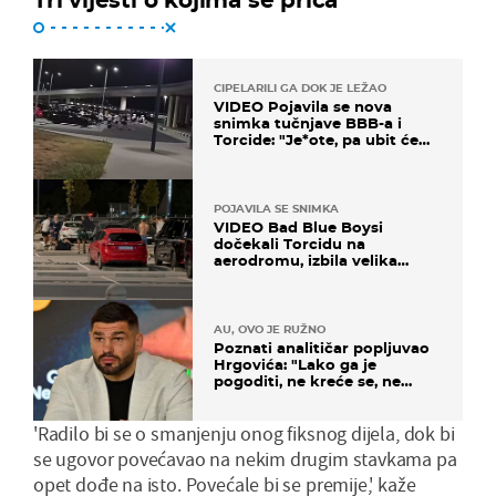
CIPELARILI GA DOK JE LEŽAO
VIDEO Pojavila se nova
snimka tučnjave BBB-a i
Torcide: "Je*ote, pa ubit će
ga!"
POJAVILA SE SNIMKA
VIDEO Bad Blue Boysi
dočekali Torcidu na
aerodromu, izbila velika
masovna tučnjava
AU, OVO JE RUŽNO
Poznati analitičar popljuvao
Hrgovića: "Lako ga je
pogoditi, ne kreće se, ne
koristi noge..."
'Radilo bi se o smanjenju onog fiksnog dijela, dok bi
se ugovor povećavao na nekim drugim stavkama pa
opet dođe na isto. Povećale bi se premije,' kaže